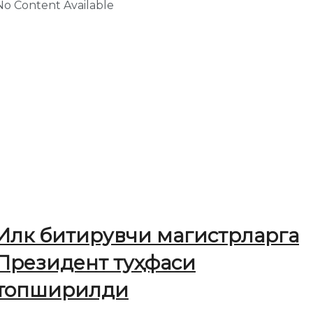
No Content Available
Илк битирувчи магистрларга
Президент туҳфаси
топширилди