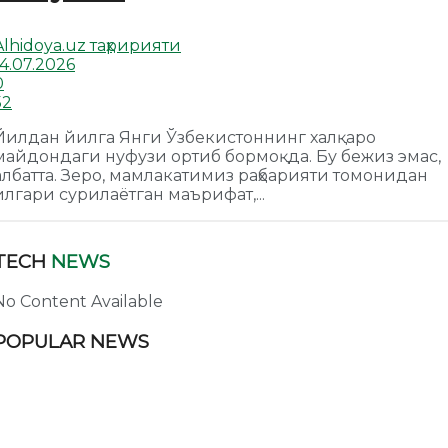
Alhidoya.uz таҳририяти
14.07.2026
0
52
Йилдан йилга Янги Ўзбекистоннинг халқаро
майдондаги нуфузи ортиб бормоқда. Бу бежиз эмас,
албатта. Зеро, мамлакатимиз раҳбарияти томонидан
илгари сурилаётган маърифат,...
TECH
NEWS
No Content Available
POPULAR NEWS