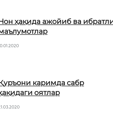
Нон ҳақида ажойиб ва ибратл
маълумотлар
10.01.2020
Қуръони каримда сабр
ҳақидаги оятлар
21.03.2020