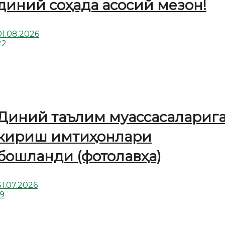
диний соҳада асосий мезон!
01.08.2026
22
Диний таълим муассасалариг
кириш имтиҳонлари
бошланди (фотолавҳа)
31.07.2026
19