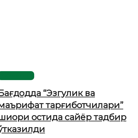
Ўзбекистон
Бағдодда “Эзгулик ва
маърифат тарғиботчилари”
шиори остида сайёр тадбир
ўтказилди