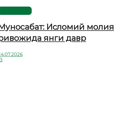
Ўзбекистон
Муносабат: Исломий молия
ривожида янги давр
24.07.2026
13