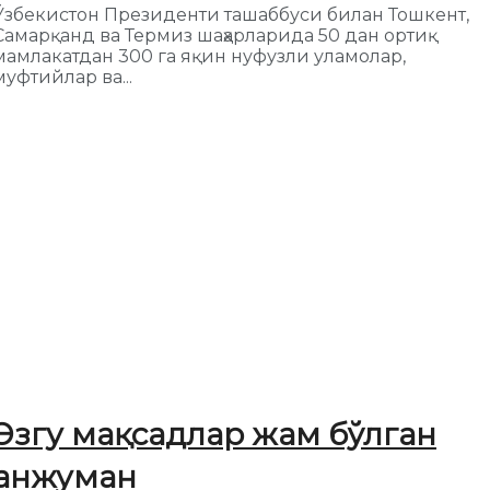
Ўзбекистон Президенти ташаббуси билан Тошкент,
Самарқанд ва Термиз шаҳарларида 50 дан ортиқ
мамлакатдан 300 га яқин нуфузли уламолар,
муфтийлар ва...
Эзгу мақсадлар жам бўлган
анжуман