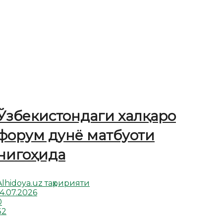
Ўзбекистондаги халқаро
форум дунё матбуоти
нигоҳида
Alhidoya.uz таҳририяти
14.07.2026
0
32