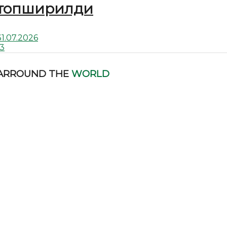
топширилди
31.07.2026
13
ARROUND THE
WORLD