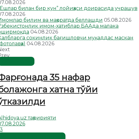
07.08.2026
“Ёшлар билан бир кун” лойиҳаси доирасида учрашув
07.08.2026
Имомлар билим ва маҳоратда беллашди
05.08.2026
Ўзбекистонлик имом-хатиблар БААда малака
оширмоқда
04.08.2026
Қалбларга сокинлик бағишловчи муқаддас маскан
(фотолавҳа)
04.08.2026
Next
Prev
Ўзбекистон
Фарғонада 35 нафар
болажонга хатна тўйи
ўтказилди
Alhidoya.uz таҳририяти
07.08.2026
13
Имомлар фаолиятидан