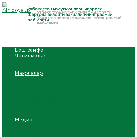
Бош саҳифа
Янгиликлар
Ўзбекистон
Жаҳон
Мақолалар
Мусулмоннинг одоби
Оилам – саодат масканим!
Таълим-тарбия
Ибратли ҳикоялар
Хислатли ҳикматлар
Аёллар саҳифаси
Саломатлик
Медиа
Видео
Фото