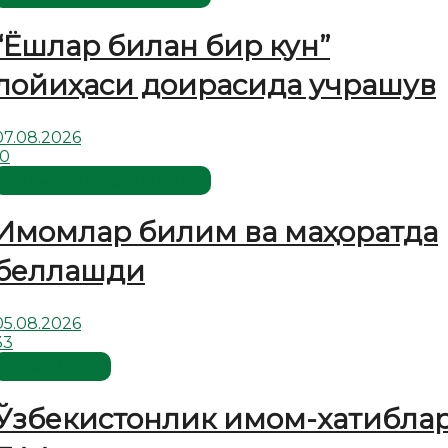
“Ёшлар билан бир кун”
лойиҳаси доирасида учрашув
07.08.2026
10
Имомлар фаолиятидан
Имомлар билим ва маҳоратда
беллашди
05.08.2026
33
Ўзбекистон
Ўзбекистонлик имом-хатибла