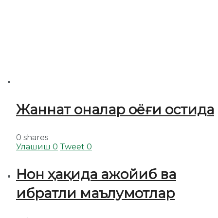
Жаннат оналар оёғи остида
0 shares
Улашиш
0
Tweet
0
Нон ҳақида ажойиб ва
ибратли маълумотлар