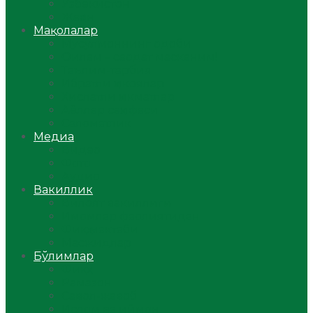
Ўзбекистон
Жаҳон
Мақолалар
Мусулмоннинг одоби
Оилам – саодат масканим!
Таълим-тарбия
Ибратли ҳикоялар
Хислатли ҳикматлар
Аёллар саҳифаси
Саломатлик
Медиа
Видео
Фото
Аудио
Вакиллик
Вилоят вакиллиги
Имомлар фаолиятидан
Фиқҳ мактаби
Масжидлар
Бўлимлар
Фиқҳ
Рамазон
Савол-жавоб
Ислом ва иймон