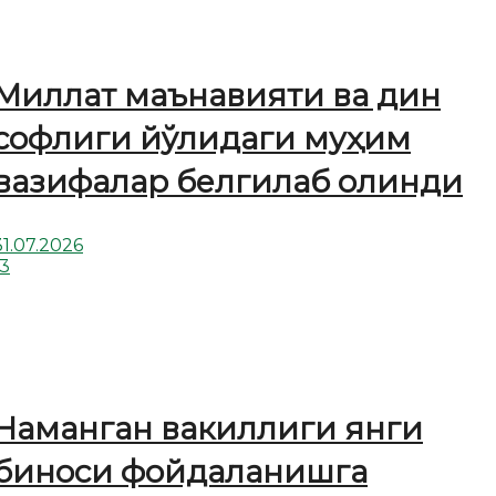
Миллат маънавияти ва дин
софлиги йўлидаги муҳим
вазифалар белгилаб олинди
31.07.2026
13
Наманган вакиллиги янги
биноси фойдаланишга