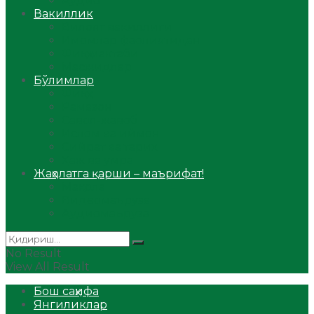
Аудио
Вакиллик
Вилоят вакиллиги
Имомлар фаолиятидан
Фиқҳ мактаби
Масжидлар
Бўлимлар
Фиқҳ
Рамазон
Савол-жавоб
Ислом ва иймон
Сийрат ва тарих
Ҳаж ва умра
Жаҳолатга қарши – маърифат!
Мақола
Видеомаъруза
Аудиомаъруза
No Result
View All Result
Бош саҳифа
Янгиликлар