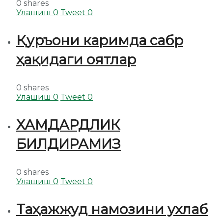
0 shares
Улашиш
0
Tweet
0
Қуръони каримда сабр
ҳақидаги оятлар
0 shares
Улашиш
0
Tweet
0
ХАМДАРДЛИК
БИЛДИРАМИЗ
0 shares
Улашиш
0
Tweet
0
Таҳажжуд намозини ухлаб