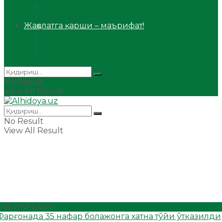
Сийрат ва тарих
Ҳаж ва умра
Жаҳолатга қарши – маърифат!
Мақола
Видеомаъруза
Аудиомаъруза
No Result
View All Result
No Result
View All Result
NEWSFLASH
Фарғонада 35 нафар болажонга хатна тўйи ўтказилди