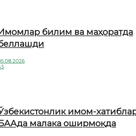
Имомлар билим ва маҳоратда
беллашди
05.08.2026
33
Ўзбекистонлик имом-хатибла
БААда малака оширмоқда