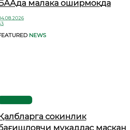
БААда малака оширмоқда
04.08.2026
33
FEATURED
NEWS
Ўзбекистон
Қалбларга сокинлик
бағишловчи муқаддас маскан