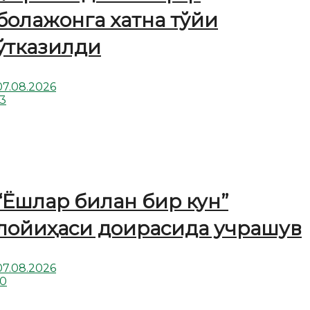
болажонга хатна тўйи
ўтказилди
07.08.2026
13
“Ёшлар билан бир кун”
лойиҳаси доирасида учрашув
07.08.2026
10