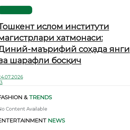
Ўзбекистон
Тошкент ислом институти
магистрлари хатмонаси:
Диний-маърифий соҳада янги
ва шарафли босқич
24.07.2026
13
FASHION &
TRENDS
No Content Available
ENTERTAINMENT
NEWS