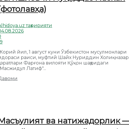
(фотолавҳа)
Alhidoya.uz таҳририяти
04.08.2026
0
19
Жорий йил, 1 август куни Ўзбекистон мусулмонлари
идораси раиси, муфтий Шайх Нуриддин Холиқназар
ҳазратлари Фарғона вилояти Қўқон шаҳридаги
"Масжидул Латиф"...
Давоми
Масъулият ва натижадорлик 