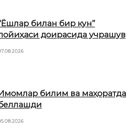
“Ёшлар билан бир кун”
лойиҳаси доирасида учрашув
07.08.2026
Имомлар билим ва маҳоратда
беллашди
05.08.2026