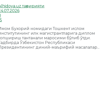
Alhidoya.uz таҳририяти
24.07.2026
0
15
Имом Бухорий номидаги Тошкент ислом
институтининг илк магистрантларига диплом
топшириш тантанали маросими бўлиб ўтди.
Тадбирда Ўзбекистон Республикаси
Президентининг диний-маърифий масалалар...