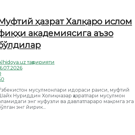
Муфтий ҳазрат Халқаро ислом
фиқҳи академиясига аъзо
бўлдилар
Alhidoya.uz таҳририяти
16.07.2026
0
30
Ўзбекистон мусулмонлари идораси раиси, муфтий
Шайх Нуриддин Холиқназар ҳазратлари мусулмон
оламидаги энг нуфузли ва давлатлараро мақомга эга
бўлган энг йирик...