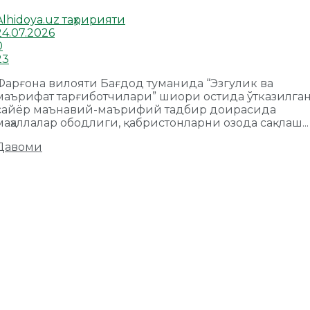
Alhidoya.uz таҳририяти
24.07.2026
0
23
Фарғона вилояти Бағдод туманида “Эзгулик ва
маърифат тарғиботчилари” шиори остида ўтказилга
сайёр маънавий-маърифий тадбир доирасида
маҳаллалар ободлиги, қабристонларни озода сақлаш...
Давоми