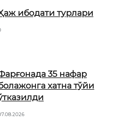
Ҳаж ибодати турлари
0
Фарғонада 35 нафар
болажонга хатна тўйи
ўтказилди
07.08.2026