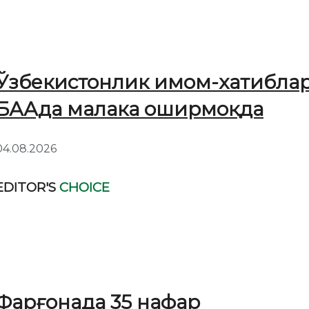
Ўзбекистонлик имом-хатибла
БААда малака оширмоқда
04.08.2026
EDITOR'S
CHOICE
Фарғонада 35 нафар