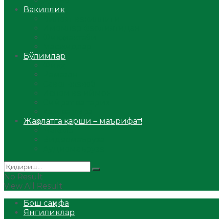
Аудио
Вакиллик
Вилоят вакиллиги
Имомлар фаолиятидан
Фиқҳ мактаби
Масжидлар
Бўлимлар
Фиқҳ
Рамазон
Савол-жавоб
Ислом ва иймон
Сийрат ва тарих
Ҳаж ва умра
Жаҳолатга қарши – маърифат!
Мақола
Видеомаъруза
Аудиомаъруза
No Result
View All Result
Бош саҳифа
Янгиликлар