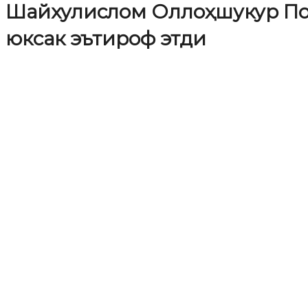
Шайхулислом Оллоҳшукур По
юксак эътироф этди