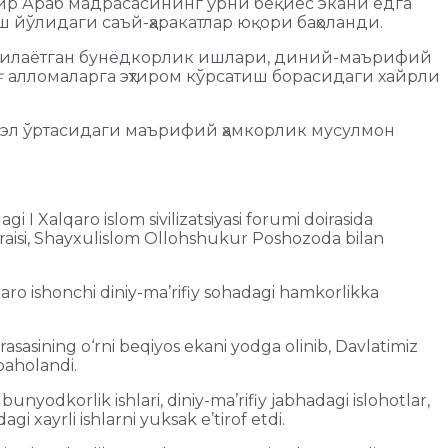
р Араб мадрасасининг ўрни беқиёс экани ёдга
йўлидаги саъй-ҳаракатлар юқори баҳоланди.
рилаётган бунёдкорлик ишлари, диний-маърифий
ғ алломаларга эҳтиром кўрсатиш борасидаги хайрли
эл ўртасидаги маърифий ҳамкорлик мусулмон
gi I Xalqaro islom sivilizatsiyasi forumi doirasida
 raisi, Shayxulislom Ollohshukur Poshozoda bilan
zaro ishonchi diniy-ma’rifiy sohadagi hamkorlikka
sining o‘rni beqiyos ekani yodga olinib, Davlatimiz
baholandi.
odkorlik ishlari, diniy-ma’rifiy jabhadagi islohotlar,
gi xayrli ishlarni yuksak e’tirof etdi.