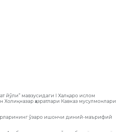
т йўли” мавзусидаги I Халқаро ислом
Холиқназар ҳазратлари Кавказ мусулмонлари
аҳбарларининг ўзаро ишончи диний-маърифий