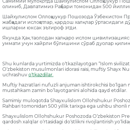
Самимий мулоқотда Шайхулислом Оллоҳшукур Пошо
олиниб, Давлатимиз Раҳбари томонидан 500 йиллик
Шайхулислом Оллоҳшукур Пошозода Ўзбекистон П
жабҳадаги ислоҳотлар, қардош халқлар ўртасидаги
ишларни юксак эътироф этди.
Якунда Ҳақ таолодан халқаро ислом цивилизация
уммати учун хайрли бўлишини сўраб дуолар қили
Shu kunlarda yurtimizda o‘tkazilayotgan “Islom sivilizatsiy
O‘zbekiston musulmonlari idorasi raisi, muftiy Shayx Nu
uchrashuv
o‘tkazdilar.
Muftiy hazratlari nufuzli anjuman ishtirokchisi bo‘lgan
mustahkam zamin bo‘layotganini alohida qayd etdilar.
Samimiy muloqotda Shayxulislom Ollohshukur Poshozodan
Rahbari tomonidan 500 yillik tarixga ega ushbu shonli ma
Shayxulislom Ollohshukur Poshozoda O‘zbekiston Preziden
qardosh xalqlar o‘rtasidagi do‘stlikni rivojlantirish yo‘lid