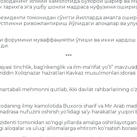
зоданинг илмий камолотида Бухорои шариф ва Ми
 тарихга эга ушбу шонли мадраса нуфузини ошириш 
резиденти томонидан сўнгги йилларда амалга оши
 дўстликни ривожлантириш йўлидаги алоқалар ва улу
си форумини муваффақиятли ўтиши ва икки қардош 
нди.
***
asi: tinchlik, bag‘rikenglik va ilm-ma’rifat yo‘li” mavzusida
riddin Xoliqnazar hazratlari Kavkaz musulmonlari idorasi
 martabali mehmonni qutlab, ikki davlat rahbarlarining o‘
ing ilmiy kamolotida Buxoroi sharif va Mir Arab madrasa
drasa nufuzini oshirish yo‘lidagi sa’y-harakatlar yuqori 
ti tomonidan so‘nggi yillarda amalga oshirilayotgan buny
agi aloqalar va ulug‘ allomalarga ehtirom ko‘rsatish borasida