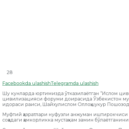
28
Facebookda ulashish
Telegramda ulashish
Шу кунларда юртимизда ўтказилаётган “Ислом цив
цивилизацияси форуми доирасида Ўзбекистон мус
идораси раиси, Шайхулислом Оллоҳшукур Пошозо
Муфтий ҳазратлари нуфузли анжуман иштирокчиси 
соҳадаги ҳамкорликка мустаҳкам замин бўлаётганини