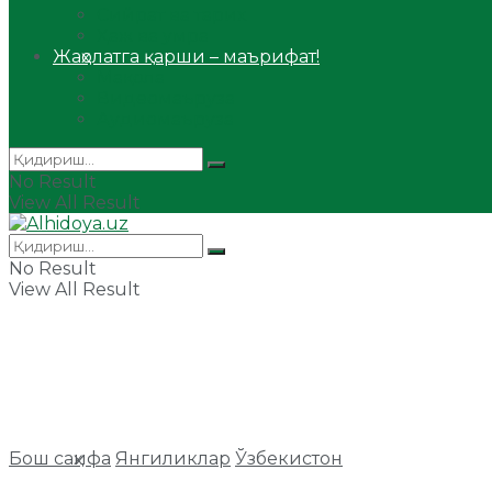
Сийрат ва тарих
Ҳаж ва умра
Жаҳолатга қарши – маърифат!
Мақола
Видеомаъруза
Аудиомаъруза
No Result
View All Result
No Result
View All Result
Бош саҳифа
Янгиликлар
Ўзбекистон