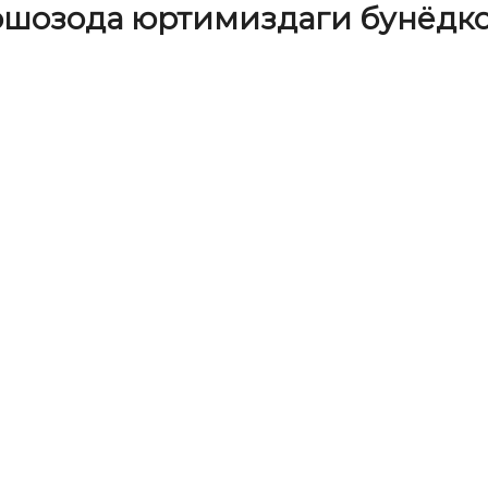
шозода юртимиздаги бунёдк