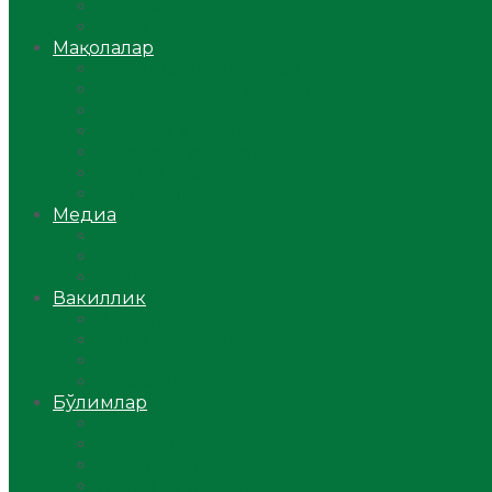
Ўзбекистон
Жаҳон
Мақолалар
Мусулмоннинг одоби
Оилам – саодат масканим!
Таълим-тарбия
Ибратли ҳикоялар
Хислатли ҳикматлар
Аёллар саҳифаси
Саломатлик
Медиа
Видео
Фото
Аудио
Вакиллик
Вилоят вакиллиги
Имомлар фаолиятидан
Фиқҳ мактаби
Масжидлар
Бўлимлар
Фиқҳ
Рамазон
Савол-жавоб
Ислом ва иймон