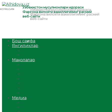
Бош саҳифа
Янгиликлар
Ўзбекистон
Жаҳон
Мақолалар
Мусулмоннинг одоби
Оилам – саодат масканим!
Таълим-тарбия
Ибратли ҳикоялар
Хислатли ҳикматлар
Аёллар саҳифаси
Саломатлик
Медиа
Видео
Фото