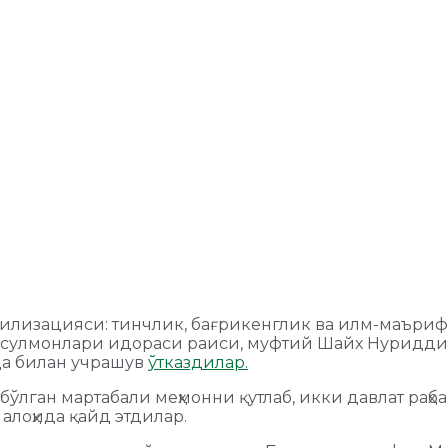
илизацияси: тинчлик, бағрикенглик ва илм-маърифа
улмонлари идораси раиси, муфтий Шайх Нуриддин 
да билан учрашув
ўтказдилар.
бўлган мартабали меҳмонни қутлаб, икки давлат р
 алоҳида қайд этдилар.