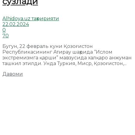
сўзлади
Alhidoya.uz таҳририяти
22.02.2024
0
70
Бугун, 22 февраль куни Қозоғистон
Республикасининг Атирау шаҳрида “Ислом
экстремизмга қарши” мавзусида халқаро анжуман
ташкил этилди. Унда Туркия, Миср, Қозоғистон,...
Давоми