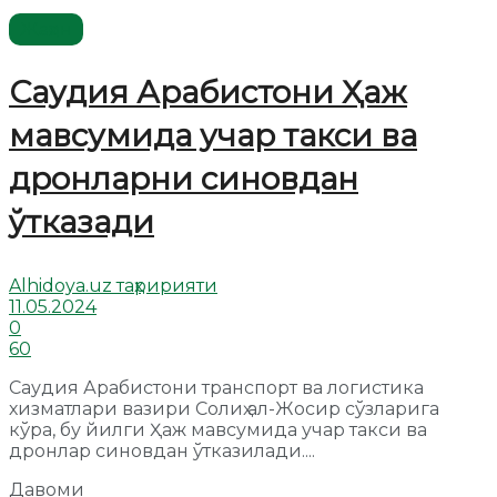
Жаҳон
Саудия Арабистони Ҳаж
мавсумида учар такси ва
дронларни синовдан
ўтказади
Alhidoya.uz таҳририяти
11.05.2024
0
60
Саудия Арабистони транспорт ва логистика
хизматлари вазири Солиҳ ал-Жосир сўзларига
кўра, бу йилги Ҳаж мавсумида учар такси ва
дронлар синовдан ўтказилади....
Давоми