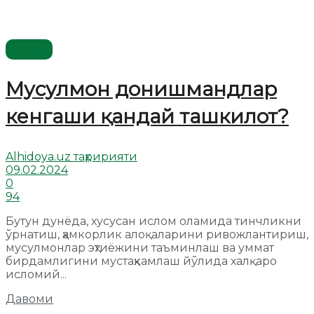
Жаҳон
Мусулмон донишмандлар
кенгаши қандай ташкилот?
Alhidoya.uz таҳририяти
09.02.2024
0
94
Бутун дунёда, хусусан ислом оламида тинчликни
ўрнатиш, ҳамкорлик алоқаларини ривожлантириш,
мусулмонлар эҳтиёжини таъминлаш ва уммат
бирдамлигини мустаҳкамлаш йўлида халқаро
исломий...
Давоми