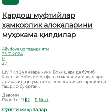
Жаҳон
Қардош муфтийлар
ҳамкорлик алоқаларини
муҳокама қилдилар
Alhidoya.uz таҳририяти
25.01.2024
0
27
Шу йил 24 январь куни Боку шаҳрида бўлиб
ўтаётган Ўзбекистон фан ва маданияти кунлари
доирасида ҳукуматимиз делегацияси таркибида
ташриф буюрган...
Давоми
Page 1 of 11
1
2
…
11
Next
Сўнгги мақолалар