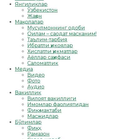
Янгиликлар
Ўзбекистон
Жаҳон
Мақолалар
Мусулмоннинг одоби
Оилам – саодат масканим!
Таълим-тарбия
Ибратли ҳикоялар
Хислатли ҳикматлар
Аёллар саҳифаси
Саломатлик
Медиа
Видео
Фото
Аудио
Вакиллик
Вилоят вакиллиги
Имомлар фаолиятидан
Фиқҳ мактаби
Масжидлар
Бўлимлар
Фиқҳ
Рамазон