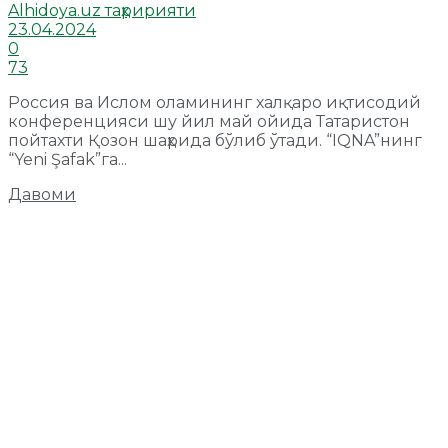
Alhidoya.uz таҳририяти
23.04.2024
0
73
Россия ва Ислом оламининг халқаро иқтисодий
конференцияси шу йил май ойида Татаристон
пойтахти Қозон шаҳрида бўлиб ўтади. “IQNA”нинг
“Yeni Şafak”га...
Давоми