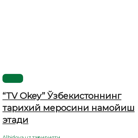
Жаҳон
“TV Okey” Ўзбекистоннинг
тарихий меросини намойиш
этади
Alhidoya.uz таҳририяти