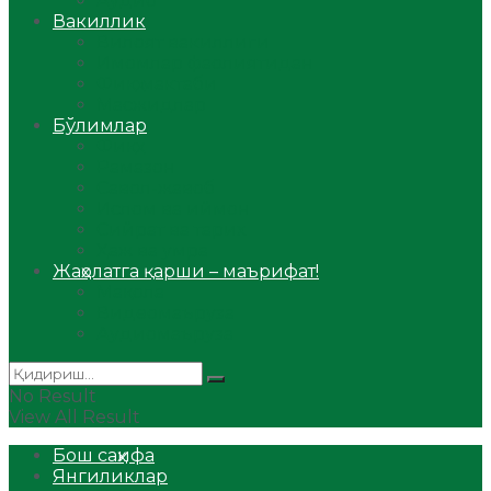
Аудио
Вакиллик
Вилоят вакиллиги
Имомлар фаолиятидан
Фиқҳ мактаби
Масжидлар
Бўлимлар
Фиқҳ
Рамазон
Савол-жавоб
Ислом ва иймон
Сийрат ва тарих
Ҳаж ва умра
Жаҳолатга қарши – маърифат!
Мақола
Видеомаъруза
Аудиомаъруза
No Result
View All Result
Бош саҳифа
Янгиликлар