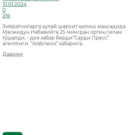
31.01.2024
0
216
Зиёратчиларга қулай шароит қилиш мақсадида
Масжидун Набавийга 25 мингдан ортиқ гилам
тўшалди, - дея хабар берди“Сауди Пресс”
агентлиги. “Arabnews” хабарига...
Давоми