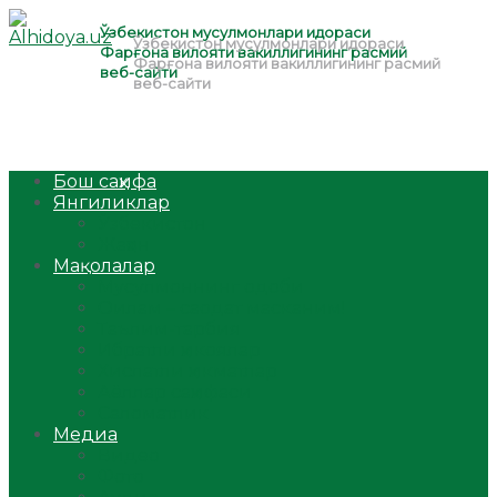
Бош саҳифа
Янгиликлар
Ўзбекистон
Жаҳон
Мақолалар
Мусулмоннинг одоби
Оилам – саодат масканим!
Таълим-тарбия
Ибратли ҳикоялар
Хислатли ҳикматлар
Аёллар саҳифаси
Саломатлик
Медиа
Видео
Фото