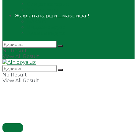
Сийрат ва тарих
Ҳаж ва умра
Жаҳолатга қарши – маърифат!
Мақола
Видеомаъруза
Аудиомаъруза
No Result
View All Result
No Result
View All Result
Жаҳон