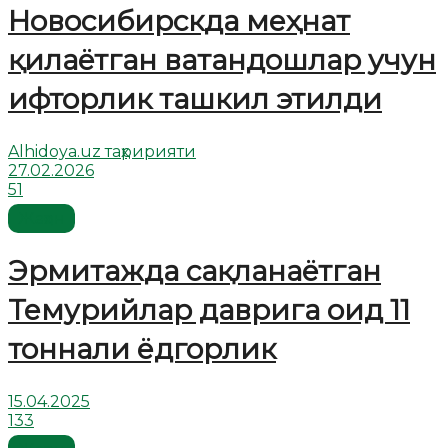
Новосибирскда меҳнат
қилаётган ватандошлар учун
ифторлик ташкил этилди
Alhidoya.uz таҳририяти
27.02.2026
51
Жаҳон
Эрмитажда сақланаётган
Темурийлар даврига оид 11
тоннали ёдгорлик
15.04.2025
133