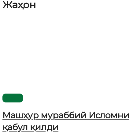
Жаҳон
Жаҳон
Машҳур мураббий Исломни
қабул қилди