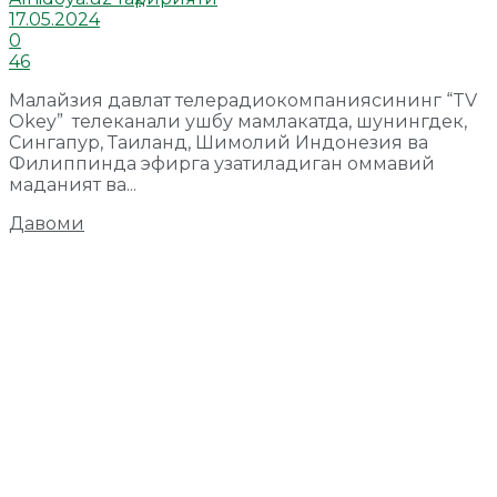
17.05.2024
0
46
Малайзия давлат телерадиокомпаниясининг “TV
Okey” телеканали ушбу мамлакатда, шунингдек,
Сингапур, Таиланд, Шимолий Индонезия ва
Филиппинда эфирга узатиладиган оммавий
маданият ва...
Давоми