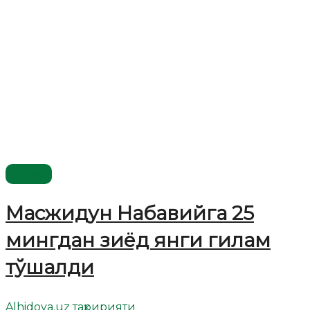
Жаҳон
Масжидун Набавийга 25
мингдан зиёд янги гилам
тўшалди
Alhidoya.uz таҳририяти