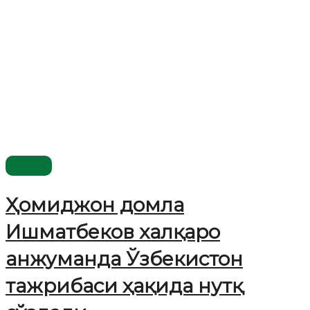
Жаҳон
Ҳомиджон домла
Ишматбеков халқаро
анжуманда Ўзбекистон
тажрибаси ҳақида нутқ