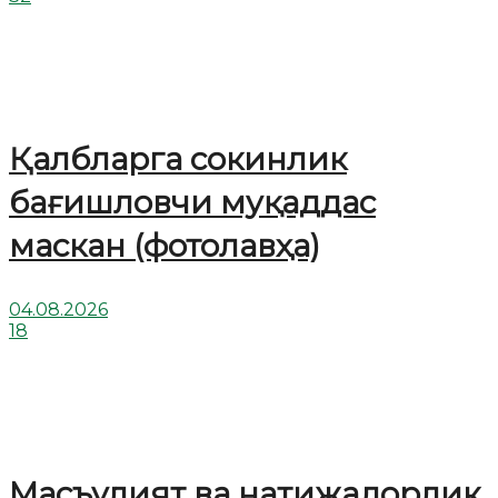
Қалбларга сокинлик
бағишловчи муқаддас
маскан (фотолавҳа)
04.08.2026
18
Масъулият ва натижадорлик