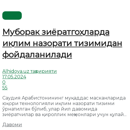
Жаҳон
Муборак зиёратгоҳларда
иқлим назорати тизимидан
фойдаланилади
Alhidoya.uz таҳририяти
17.05.2024
0
55
Саудия Aрабистонининг муқаддас масканларида
юқори технологияли иқлим назорати тизими
ўрнатилган бўлиб, улар йил давомида
зиёратчилар ва қироллик меҳмонлари учун қулай...
Давоми