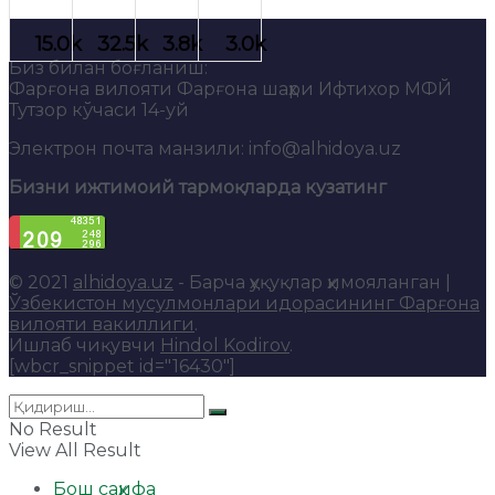
Биз билан боғланиш:
Фарғона вилояти Фарғона шаҳри Ифтихор МФЙ
Тутзор кўчаси 14-уй
Электрон почта манзили: info@alhidoya.uz
Бизни ижтимоий тармоқларда кузатинг
© 2021
alhidoya.uz
- Барча ҳуқуқлар ҳимояланган |
Ўзбекистон мусулмонлари идорасининг Фарғона
вилояти вакиллиги
.
Ишлаб чиқувчи
Hindol Kodirov
.
[wbcr_snippet id="16430"]
No Result
View All Result
Бош саҳифа