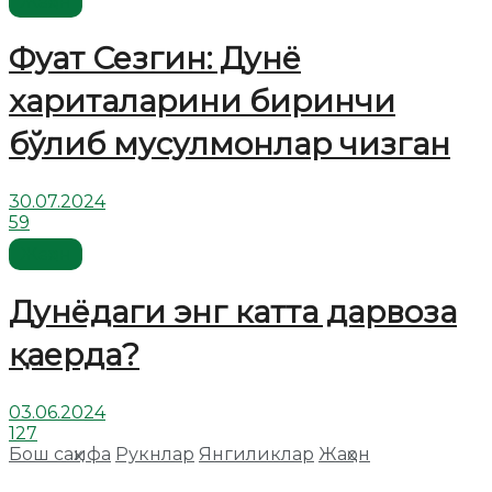
Жаҳон
Фуат Сезгин: Дунё
хариталарини биринчи
бўлиб мусулмонлар чизган
30.07.2024
59
Жаҳон
Дунёдаги энг катта дарвоза
қаерда?
03.06.2024
127
Бош саҳифа
Рукнлар
Янгиликлар
Жаҳон