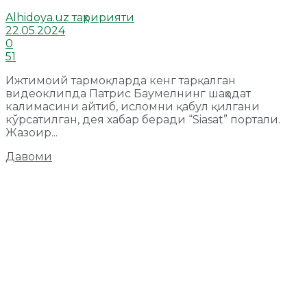
Alhidoya.uz таҳририяти
22.05.2024
0
51
Ижтимоий тармоқларда кенг тарқалган
видеоклипда Патрис Баумелнинг шаҳодат
калимасини айтиб, исломни қабул қилгани
кўрсатилган, дея хабар беради “Siasat” портали.
Жазоир...
Давоми