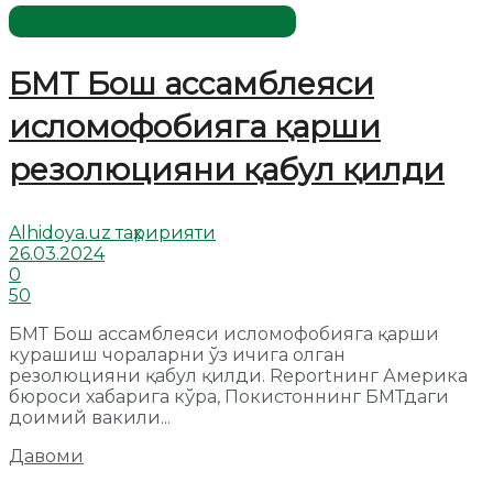
Жаҳолатга қарши - маърифат!
БМТ Бош ассамблеяси
исломофобияга қарши
резолюцияни қабул қилди
Alhidoya.uz таҳририяти
26.03.2024
0
50
БМТ Бош ассамблеяси исломофобияга қарши
курашиш чораларни ўз ичига олган
резолюцияни қабул қилди. Reportнинг Америка
бюроси хабарига кўра, Покистоннинг БМТдаги
доимий вакили...
Давоми