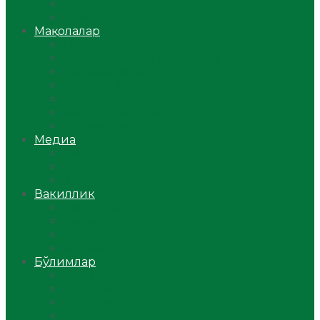
Ўзбекистон
Жаҳон
Мақолалар
Мусулмоннинг одоби
Оилам – саодат масканим!
Таълим-тарбия
Ибратли ҳикоялар
Хислатли ҳикматлар
Аёллар саҳифаси
Саломатлик
Медиа
Видео
Фото
Аудио
Вакиллик
Вилоят вакиллиги
Имомлар фаолиятидан
Фиқҳ мактаби
Масжидлар
Бўлимлар
Фиқҳ
Рамазон
Савол-жавоб
Ислом ва иймон