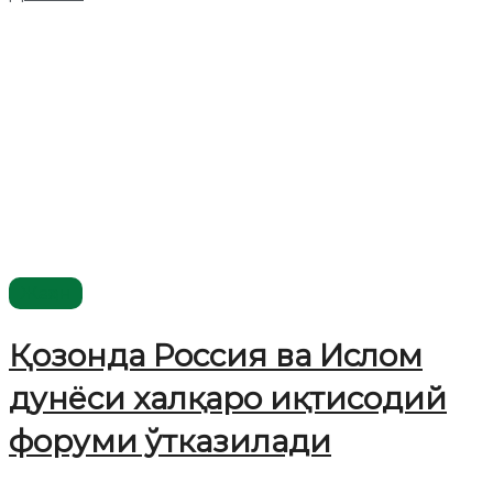
Жаҳон
Қозонда Россия ва Ислом
дунёси халқаро иқтисодий
форуми ўтказилади