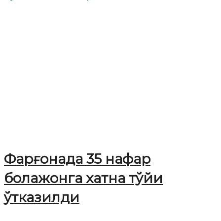
Фарғонада 35 нафар
болажонга хатна тўйи
ўтказилди