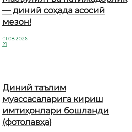
— диний соҳада асосий
мезон!
01.08.2026
21
Диний таълим
муассасаларига кириш
имтиҳонлари бошланди
(фотолавҳа)