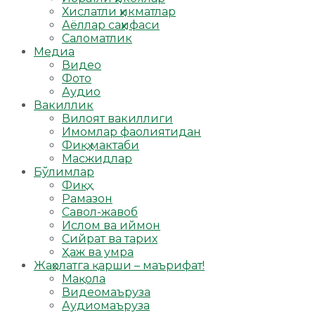
Хислатли ҳикматлар
Аёллар саҳифаси
Саломатлик
Медиа
Видео
Фото
Аудио
Вакиллик
Вилоят вакиллиги
Имомлар фаолиятидан
Фиқҳ мактаби
Масжидлар
Бўлимлар
Фиқҳ
Рамазон
Савол-жавоб
Ислом ва иймон
Сийрат ва тарих
Ҳаж ва умра
Жаҳолатга қарши – маърифат!
Мақола
Видеомаъруза
Аудиомаъруза