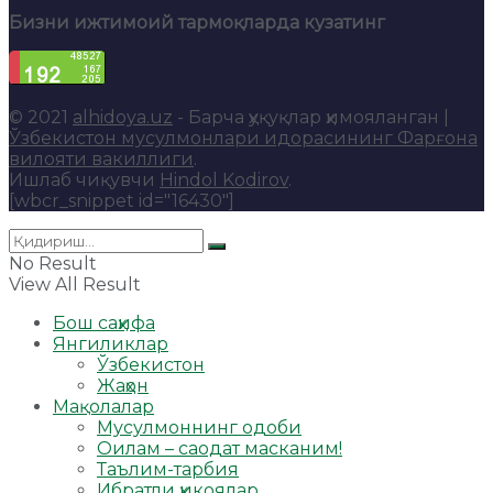
Бизни ижтимоий тармоқларда кузатинг
© 2021
alhidoya.uz
- Барча ҳуқуқлар ҳимояланган |
Ўзбекистон мусулмонлари идорасининг Фарғона
вилояти вакиллиги
.
Ишлаб чиқувчи
Hindol Kodirov
.
[wbcr_snippet id="16430"]
No Result
View All Result
Бош саҳифа
Янгиликлар
Ўзбекистон
Жаҳон
Мақолалар
Мусулмоннинг одоби
Оилам – саодат масканим!
Таълим-тарбия
Ибратли ҳикоялар