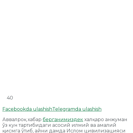
40
Facebookda ulashish
Telegramda ulashish
Аввалроқ хабар
берганимиздек
халқаро анжуман
ўз кун тартибидаги асосий илмий ва амалий
қисмга ўтиб, айни дамда Ислом цивилизацияси