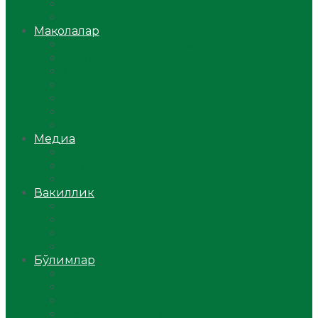
Ўзбекистон
Жаҳон
Мақолалар
Мусулмоннинг одоби
Оилам – саодат масканим!
Таълим-тарбия
Ибратли ҳикоялар
Хислатли ҳикматлар
Аёллар саҳифаси
Саломатлик
Медиа
Видео
Фото
Аудио
Вакиллик
Вилоят вакиллиги
Имомлар фаолиятидан
Фиқҳ мактаби
Масжидлар
Бўлимлар
Фиқҳ
Рамазон
Савол-жавоб
Ислом ва иймон