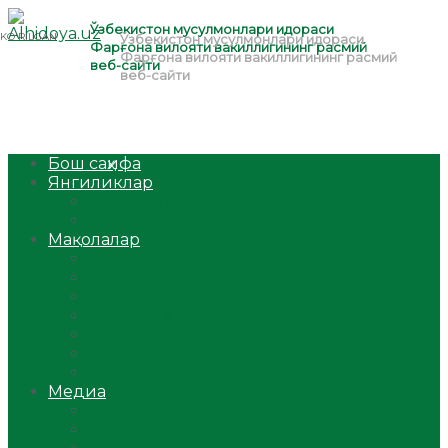
Бош саҳифа
Янгиликлар
Ўзбекистон
Жаҳон
Мақолалар
Мусулмоннинг одоби
Оилам – саодат масканим!
Таълим-тарбия
Ибратли ҳикоялар
Хислатли ҳикматлар
Аёллар саҳифаси
Саломатлик
Медиа
Видео
Фото