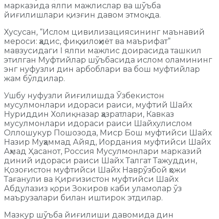
марказида ялпи мажлислар ва шўъба
йиғилишлари қизғин давом этмоқда.
Хусусан, “Ислом цивилизациясининг маънавий
мероси: ҳадис, фиқҳ, илоҳиёт ва маърифат”
мавзусидаги I ялпи мажлис доирасида ташкил
этилган Муфтийлар шўъбасида ислом оламининг
энг нуфузли дин арбоблари ва бош муфтийлар
жам бўлдилар.
Ушбу нуфузли йиғилишда Ўзбекистон
мусулмонлари идораси раиси, муфтий Шайх
Нуриддин Холиқназар ҳазратлари, Кавказ
мусулмонлари идораси раиси Шайхулислом
Оллошукур Пошозода, Миср Бош муфтийси Шайх
Назир Муҳаммад Айяд, Иордания муфтийси Шайх
Аҳмад Ҳасанот, Россия Мусулмонлари марказий
диний идораси раиси Шайх Талгат Тажуддин,
Қозоғистон муфтийси Шайх Наврўзбой ҳожи
Тағанули ва Қирғизистон муфтийси Шайх
Абдулазиз қори Зокиров каби уламолар ўз
маърузалари билан иштирок этдилар.
Мазкур шўъба йиғилиши давомида дин