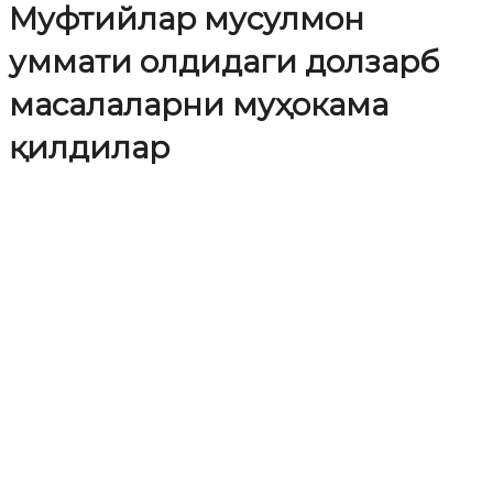
Муфтийлар мусулмон
уммати олдидаги долзарб
масалаларни муҳокама
қилдилар