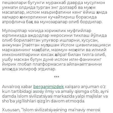
пешволари бугунги мураккаб даврда мусулмон
уммати олдида турган энг долзарб ва муҳим
масалалар, ислом маърифатини кенг ёйиш ҳамда
халқаро ҳамкорликни кучайтириш борасида
атрофлича баҳс ва мунозаралар олиб бордилар.
Мулоқотлар чоғида хорижлик муфтийлар
юртимизда аждодлар меросини тиклаш йўлида
олиб борилаётган улуғвор ишларни, хусусан,
анжуман ўтаётган муҳташам Ислом цивилизацияси
марказининг маҳобати, мазмун-моҳияти ва илмий
имкониятларини юксак ҳайрат билан тилга олиб,
ушбу маскан бутун дунё ислом илм-фанининг
йирик глобал платформасига айланаётганини
алоҳида эътироф этдилар.
***
Avvalroq xabar
berganimizdek
xalqaro anjuman o‘z
kun tartibidagi asosiy ilmiy va amaliy qismga o‘tib, ayni
damda Islom sivilizatsiyasi markazida yalpi majlislar va
sho‘ba yig‘ilishlari qizg‘in davom etmoqda.
Xususan, “Islom sivilizatsiyasining ma’naviy merosi: