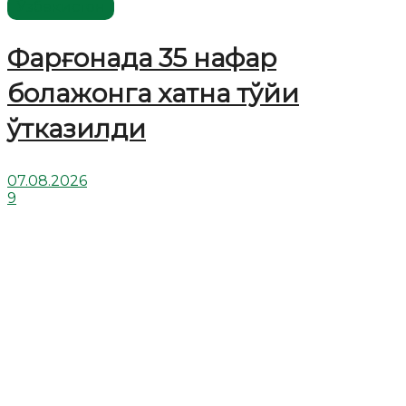
Ўзбекистон
Фарғонада 35 нафар
болажонга хатна тўйи
ўтказилди
07.08.2026
9