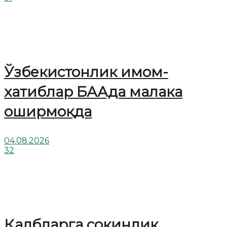
Ўзбекистонлик имом-
хатиблар БААда малака
оширмоқда
04.08.2026
32
Қалбларга сокинлик