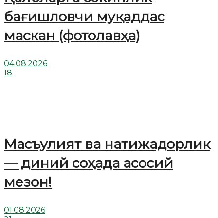
бағишловчи муқаддас
маскан (фотолавҳа)
04.08.2026
18
Масъулият ва натижадорлик
— диний соҳада асосий
мезон!
01.08.2026