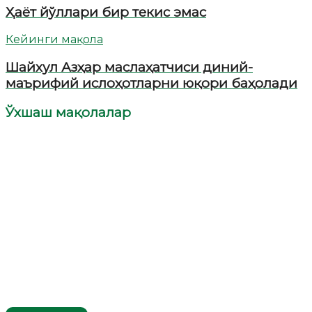
Ҳаёт йўллари бир текис эмас
Кейинги мақола
Шайхул Азҳар маслаҳатчиси диний-
маърифий ислоҳотларни юқори баҳолади
Ўхшаш мақолалар