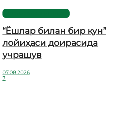
Имомлар фаолиятидан
“Ёшлар билан бир кун”
лойиҳаси доирасида
учрашув
07.08.2026
7