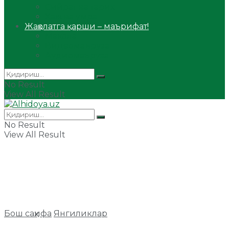
Сийрат ва тарих
Ҳаж ва умра
Жаҳолатга қарши – маърифат!
Мақола
Видеомаъруза
Аудиомаъруза
No Result
View All Result
No Result
View All Result
Бош саҳифа
Янгиликлар