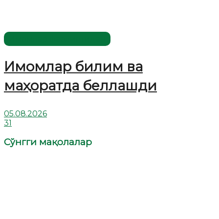
Имомлар фаолиятидан
Имомлар билим ва
маҳоратда беллашди
05.08.2026
31
Сўнгги мақолалар