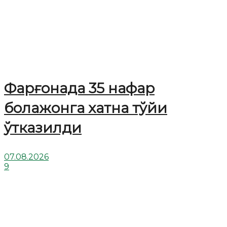
Фарғонада 35 нафар
болажонга хатна тўйи
ўтказилди
07.08.2026
9