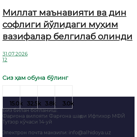
Миллат маънавияти ва дин
софлиги йўлидаги муҳим
вазифалар белгилаб олинди
31.07.2026
12
Сиз ҳам обуна бўлинг
Биз билан боғланиш:
Фарғона вилояти Фарғона шаҳри Ифтихор МФЙ
Тутзор кўчаси 14-уй
Электрон почта манзили: info@alhidoya.uz