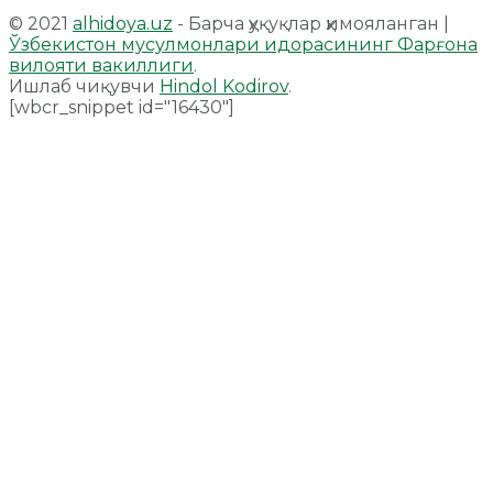
© 2021
alhidoya.uz
- Барча ҳуқуқлар ҳимояланган |
Ўзбекистон мусулмонлари идорасининг Фарғона
вилояти вакиллиги
.
Ишлаб чиқувчи
Hindol Kodirov
.
[wbcr_snippet id="16430"]