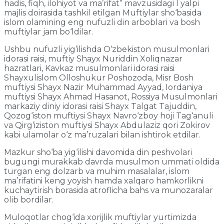
hadis, fiqh, ilohiyot va ma’rifat” mavzusidagi I yalpi
majlis doirasida tashkil etilgan Muftiylar sho‘basida
islom olamining eng nufuzli din arboblari va bosh
muftiylar jam bo‘ldilar.
Ushbu nufuzli yig‘ilishda O‘zbekiston musulmonlari
idorasi raisi, muftiy Shayx Nuriddin Xoliqnazar
hazratlari, Kavkaz musulmonlari idorasi raisi
Shayxulislom Olloshukur Poshozoda, Misr Bosh
muftiysi Shayx Nazir Muhammad Ayyad, Iordaniya
muftiysi Shayx Ahmad Hasanot, Rossiya Musulmonlari
markaziy diniy idorasi raisi Shayx Talgat Tajuddin,
Qozog‘iston muftiysi Shayx Navro‘zboy hoji Tag‘anuli
va Qirg‘iziston muftiysi Shayx Abdulaziz qori Zokirov
kabi ulamolar o‘z ma’ruzalari bilan ishtirok etdilar.
Mazkur sho‘ba yig‘ilishi davomida din peshvolari
bugungi murakkab davrda musulmon ummati oldida
turgan eng dolzarb va muhim masalalar, islom
ma’rifatini keng yoyish hamda xalqaro hamkorlikni
kuchaytirish borasida atroflicha bahs va munozaralar
olib bordilar.
Muloqotlar chog‘ida xorijlik muftiylar yurtimizda