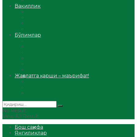
Аудио
Вакиллик
Вилоят вакиллиги
Имомлар фаолиятидан
Фиқҳ мактаби
Масжидлар
Бўлимлар
Фиқҳ
Рамазон
Савол-жавоб
Ислом ва иймон
Сийрат ва тарих
Ҳаж ва умра
Жаҳолатга қарши – маърифат!
Мақола
Видеомаъруза
Аудиомаъруза
No Result
View All Result
Бош саҳифа
Янгиликлар