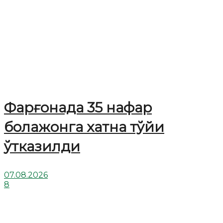
Фарғонада 35 нафар
болажонга хатна тўйи
ўтказилди
07.08.2026
8