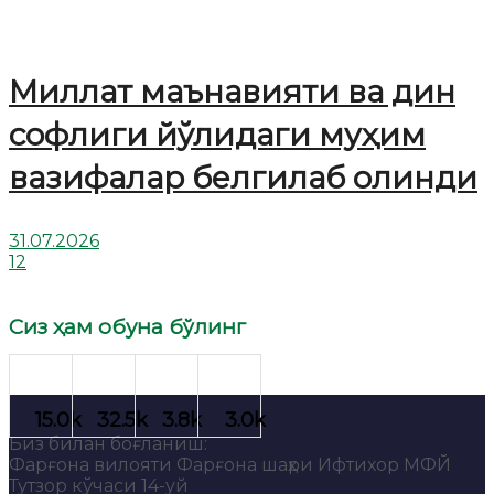
Миллат маънавияти ва дин
софлиги йўлидаги муҳим
вазифалар белгилаб олинди
31.07.2026
12
Сиз ҳам обуна бўлинг
Биз билан боғланиш:
Фарғона вилояти Фарғона шаҳри Ифтихор МФЙ
Тутзор кўчаси 14-уй