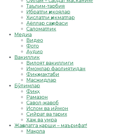
Оилам – саодат масканим!
Таълим-тарбия
Ибратли ҳикоялар
Хислатли ҳикматлар
Аёллар саҳифаси
Саломатлик
Медиа
Видео
Фото
Аудио
Вакиллик
Вилоят вакиллиги
Имомлар фаолиятидан
Фиқҳ мактаби
Масжидлар
Бўлимлар
Фиқҳ
Рамазон
Савол-жавоб
Ислом ва иймон
Сийрат ва тарих
Ҳаж ва умра
Жаҳолатга қарши – маърифат!
Мақола