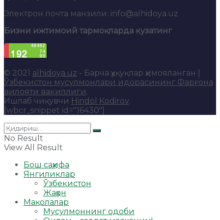
Электрон почта манзили: info@alhidoya.uz
Бизни ижтимоий тармоқларда кузатинг
© 2021
alhidoya.uz
- Барча ҳуқуқлар ҳимояланган |
Ўзбекистон мусулмонлари идорасининг Фарғона
вилояти вакиллиги
.
Ишлаб чиқувчи
Hindol Kodirov
.
[wbcr_snippet id="16430"]
No Result
View All Result
Бош саҳифа
Янгиликлар
Ўзбекистон
Жаҳон
Мақолалар
Мусулмоннинг одоби