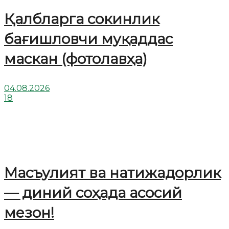
Қалбларга сокинлик
бағишловчи муқаддас
маскан (фотолавҳа)
04.08.2026
18
Масъулият ва натижадорлик
— диний соҳада асосий
мезон!