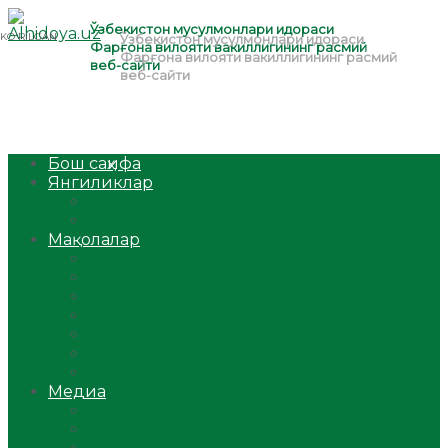
Бош саҳифа
Янгиликлар
Ўзбекистон
Жаҳон
Мақолалар
Мусулмоннинг одоби
Оилам – саодат масканим!
Таълим-тарбия
Ибратли ҳикоялар
Хислатли ҳикматлар
Аёллар саҳифаси
Саломатлик
Медиа
Видео
Фото