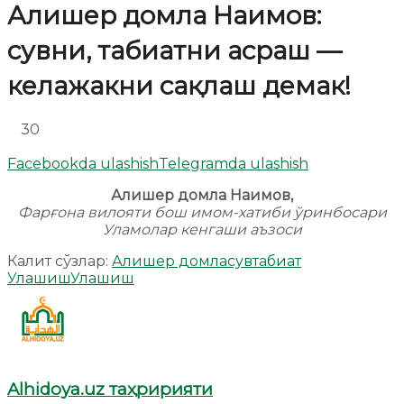
Алишер домла Наимов:
сувни, табиатни асраш —
келажакни сақлаш демак!
30
Facebookda ulashish
Telegramda ulashish
Алишер домла Наимов,
Фарғона вилояти бош имом-хатиби ўринбосари
Уламолар кенгаши аъзоси
Калит сўзлар:
Алишер домла
сув
табиат
Улашиш
Улашиш
Alhidoya.uz таҳририяти