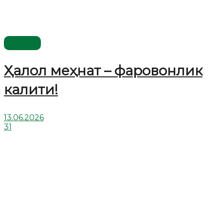
Видео
Ҳалол меҳнат – фаровонлик
калити!
13.06.2026
31