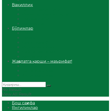
Аудио
Вакиллик
Вилоят вакиллиги
Имомлар фаолиятидан
Фиқҳ мактаби
Масжидлар
Бўлимлар
Фиқҳ
Рамазон
Савол-жавоб
Ислом ва иймон
Сийрат ва тарих
Ҳаж ва умра
Жаҳолатга қарши – маърифат!
Мақола
Видеомаъруза
Аудиомаъруза
No Result
View All Result
Бош саҳифа
Янгиликлар