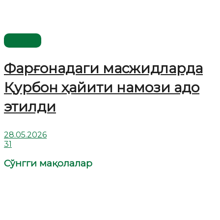
Видео
Фарғонадаги масжидларда
Қурбон ҳайити намози адо
этилди
28.05.2026
31
Сўнгги мақолалар