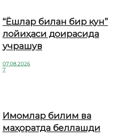
“Ёшлар билан бир кун”
лойиҳаси доирасида
учрашув
07.08.2026
7
Имомлар билим ва
маҳоратда беллашди