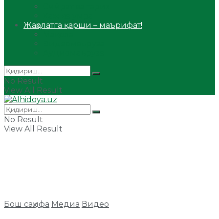
Сийрат ва тарих
Ҳаж ва умра
Жаҳолатга қарши – маърифат!
Мақола
Видеомаъруза
Аудиомаъруза
No Result
View All Result
No Result
View All Result
Бош саҳифа
Медиа
Видео