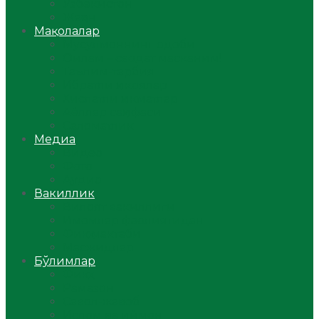
Ўзбекистон
Жаҳон
Мақолалар
Мусулмоннинг одоби
Оилам – саодат масканим!
Таълим-тарбия
Ибратли ҳикоялар
Хислатли ҳикматлар
Аёллар саҳифаси
Саломатлик
Медиа
Видео
Фото
Аудио
Вакиллик
Вилоят вакиллиги
Имомлар фаолиятидан
Фиқҳ мактаби
Масжидлар
Бўлимлар
Фиқҳ
Рамазон
Савол-жавоб
Ислом ва иймон