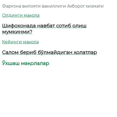
Фарғона вилояти вакиллиги Ахборот хизмати
Олдинги мақола
Шифохонада навбат сотиб олиш
мумкинми?
Кейинги мақола
Салом бериб бўлмайдиган ҳолатлар
Ўхшаш мақолалар