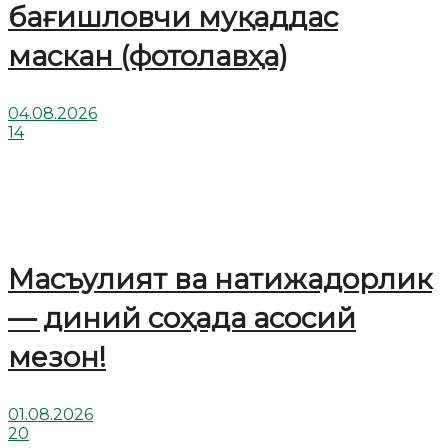
бағишловчи муқаддас
маскан (фотолавҳа)
04.08.2026
14
Масъулият ва натижадорлик
— диний соҳада асосий
мезон!
01.08.2026
20