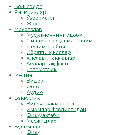
Бош саҳифа
Янгиликлар
Ўзбекистон
Жаҳон
Мақолалар
Мусулмоннинг одоби
Оилам – саодат масканим!
Таълим-тарбия
Ибратли ҳикоялар
Хислатли ҳикматлар
Аёллар саҳифаси
Саломатлик
Медиа
Видео
Фото
Аудио
Вакиллик
Вилоят вакиллиги
Имомлар фаолиятидан
Фиқҳ мактаби
Масжидлар
Бўлимлар
Фиқҳ