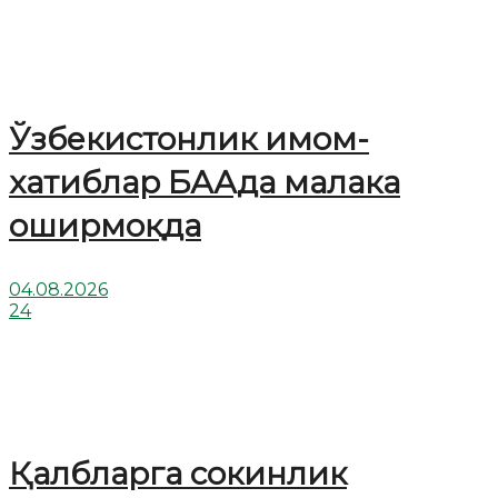
Ўзбекистонлик имом-
хатиблар БААда малака
оширмоқда
04.08.2026
24
Қалбларга сокинлик