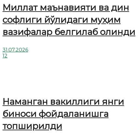
Миллат маънавияти ва дин
софлиги йўлидаги муҳим
вазифалар белгилаб олинди
31.07.2026
12
Наманган вакиллиги янги
биноси фойдаланишга
топширилди