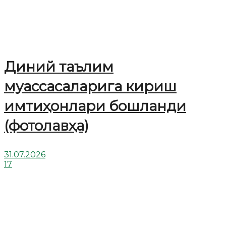
Диний таълим
муассасаларига кириш
имтиҳонлари бошланди
(фотолавҳа)
31.07.2026
17