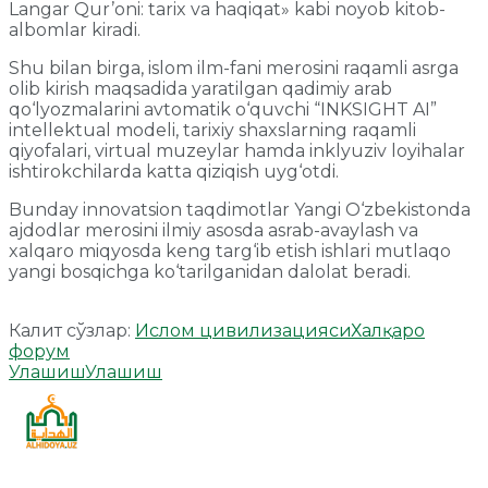
Langar Qur’oni: tarix va haqiqat» kabi noyob kitob-
albomlar kiradi.
Shu bilan birga, islom ilm-fani merosini raqamli asrga
olib kirish maqsadida yaratilgan qadimiy arab
qo‘lyozmalarini avtomatik o‘quvchi “INKSIGHT AI”
intellektual modeli, tarixiy shaxslarning raqamli
qiyofalari, virtual muzeylar hamda inklyuziv loyihalar
ishtirokchilarda katta qiziqish uyg‘otdi.
Bunday innovatsion taqdimotlar Yangi O‘zbekistonda
ajdodlar merosini ilmiy asosda asrab-avaylash va
xalqaro miqyosda keng targ‘ib etish ishlari mutlaqo
yangi bosqichga ko‘tarilganidan dalolat beradi.
Калит сўзлар:
Ислом цивилизацияси
Халқаро
форум
Улашиш
Улашиш