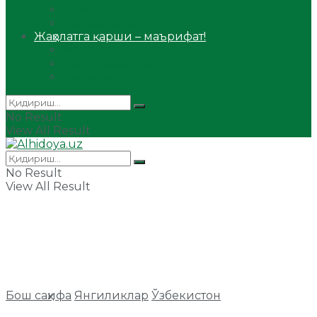
Сийрат ва тарих
Ҳаж ва умра
Жаҳолатга қарши – маърифат!
Мақола
Видеомаъруза
Аудиомаъруза
No Result
View All Result
No Result
View All Result
Бош саҳифа
Янгиликлар
Ўзбекистон