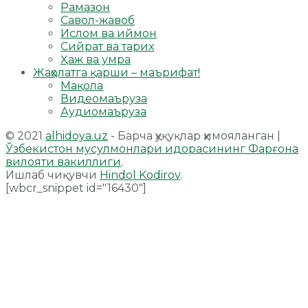
Рамазон
Савол-жавоб
Ислом ва иймон
Сийрат ва тарих
Ҳаж ва умра
Жаҳолатга қарши – маърифат!
Мақола
Видеомаъруза
Аудиомаъруза
© 2021
alhidoya.uz
- Барча ҳуқуқлар ҳимояланган |
Ўзбекистон мусулмонлари идорасининг Фарғона
вилояти вакиллиги
.
Ишлаб чиқувчи
Hindol Kodirov
.
[wbcr_snippet id="16430"]