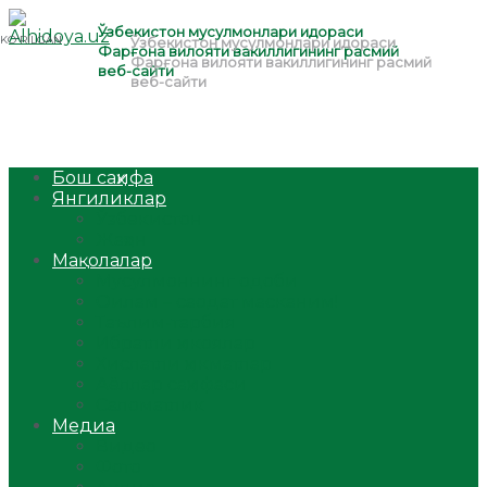
Бош саҳифа
Янгиликлар
Ўзбекистон
Жаҳон
Мақолалар
Мусулмоннинг одоби
Оилам – саодат масканим!
Таълим-тарбия
Ибратли ҳикоялар
Хислатли ҳикматлар
Аёллар саҳифаси
Саломатлик
Медиа
Видео
Фото