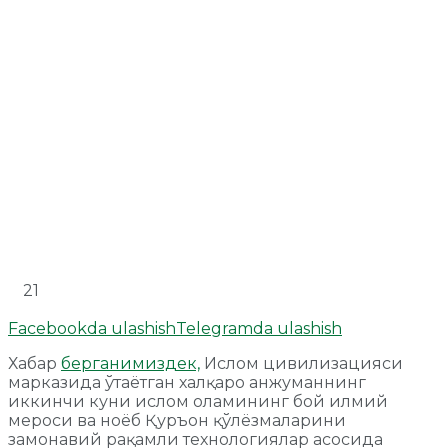
21
Facebookda ulashish
Telegramda ulashish
Хабар
берганимиздек,
Ислом цивилизацияси
марказида ўтаётган халқаро анжуманнинг
иккинчи куни ислом оламининг бой илмий
мероси ва ноёб Қуръон қўлёзмаларини
замонавий рақамли технологиялар асосида