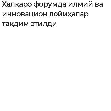
Халқаро форумда илмий ва
инновацион лойиҳалар
тақдим этилди