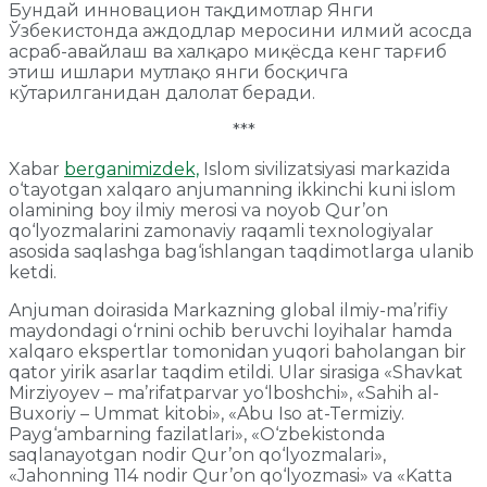
Бундай инновацион тақдимотлар Янги
Ўзбекистонда аждодлар меросини илмий асосда
асраб-авайлаш ва халқаро миқёсда кенг тарғиб
этиш ишлари мутлақо янги босқичга
кўтарилганидан далолат беради.
***
Xabar
berganimizdek,
Islom sivilizatsiyasi markazida
o‘tayotgan xalqaro anjumanning ikkinchi kuni islom
olamining boy ilmiy merosi va noyob Qur’on
qo‘lyozmalarini zamonaviy raqamli texnologiyalar
asosida saqlashga bag‘ishlangan taqdimotlarga ulanib
ketdi.
Anjuman doirasida Markazning global ilmiy-ma’rifiy
maydondagi o‘rnini ochib beruvchi loyihalar hamda
xalqaro ekspertlar tomonidan yuqori baholangan bir
qator yirik asarlar taqdim etildi. Ular sirasiga «Shavkat
Mirziyoyev – ma’rifatparvar yo‘lboshchi», «Sahih al-
Buxoriy – Ummat kitobi», «Abu Iso at-Termiziy.
Payg‘ambarning fazilatlari», «O‘zbekistonda
saqlanayotgan nodir Qur’on qo‘lyozmalari»,
«Jahonning 114 nodir Qur’on qo‘lyozmasi» va «Katta