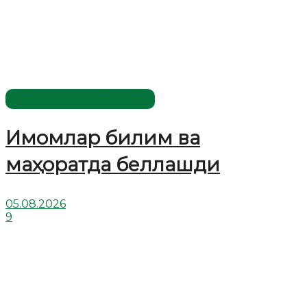
Имомлар фаолиятидан
Имомлар билим ва
маҳоратда беллашди
05.08.2026
9