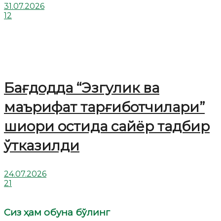
31.07.2026
12
Бағдодда “Эзгулик ва
маърифат тарғиботчилари”
шиори остида сайёр тадбир
ўтказилди
24.07.2026
21
Сиз ҳам обуна бўлинг