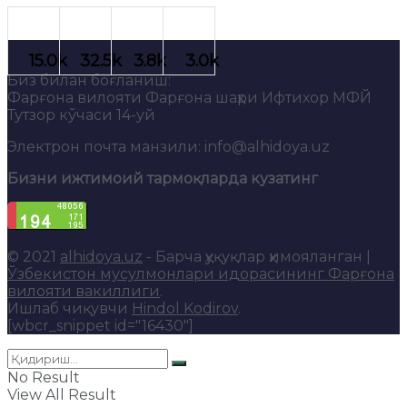
Биз билан боғланиш:
Фарғона вилояти Фарғона шаҳри Ифтихор МФЙ
Тутзор кўчаси 14-уй
Электрон почта манзили: info@alhidoya.uz
Бизни ижтимоий тармоқларда кузатинг
© 2021
alhidoya.uz
- Барча ҳуқуқлар ҳимояланган |
Ўзбекистон мусулмонлари идорасининг Фарғона
вилояти вакиллиги
.
Ишлаб чиқувчи
Hindol Kodirov
.
[wbcr_snippet id="16430"]
No Result
View All Result