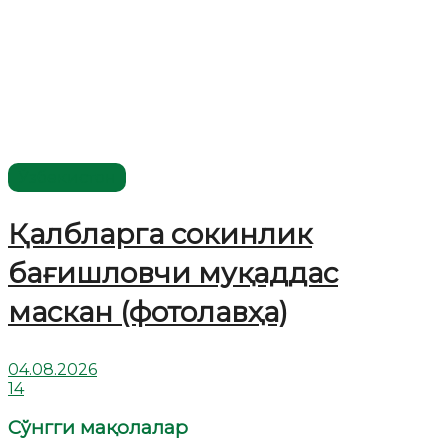
Ўзбекистон
Қалбларга сокинлик
бағишловчи муқаддас
маскан (фотолавҳа)
04.08.2026
14
Сўнгги мақолалар