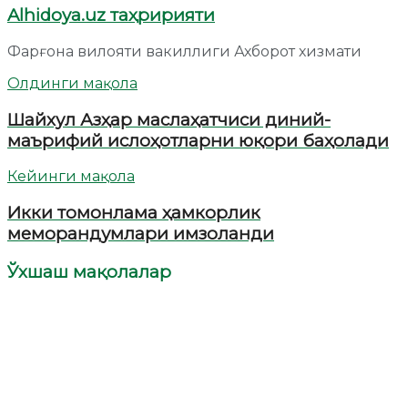
Alhidoya.uz таҳририяти
Фарғона вилояти вакиллиги Ахборот хизмати
Олдинги мақола
Шайхул Азҳар маслаҳатчиси диний-
маърифий ислоҳотларни юқори баҳолади
Кейинги мақола
Икки томонлама ҳамкорлик
меморандумлари имзоланди
Ўхшаш мақолалар