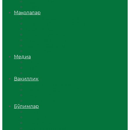
Ўзбекистон
Жаҳон
Мақолалар
Мусулмоннинг одоби
Оилам – саодат масканим!
Таълим-тарбия
Ибратли ҳикоялар
Хислатли ҳикматлар
Аёллар саҳифаси
Саломатлик
Медиа
Видео
Фото
Аудио
Вакиллик
Вилоят вакиллиги
Имомлар фаолиятидан
Фиқҳ мактаби
Масжидлар
Бўлимлар
Фиқҳ
Рамазон
Савол-жавоб
Ислом ва иймон