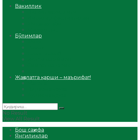
Аудио
Вакиллик
Вилоят вакиллиги
Имомлар фаолиятидан
Фиқҳ мактаби
Масжидлар
Бўлимлар
Фиқҳ
Рамазон
Савол-жавоб
Ислом ва иймон
Сийрат ва тарих
Ҳаж ва умра
Жаҳолатга қарши – маърифат!
Мақола
Видеомаъруза
Аудиомаъруза
No Result
View All Result
Бош саҳифа
Янгиликлар