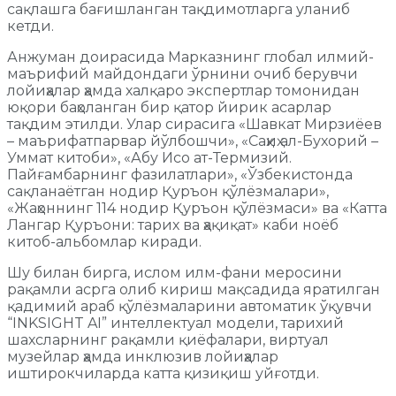
сақлашга бағишланган тақдимотларга уланиб
кетди.
Анжуман доирасида Марказнинг глобал илмий-
маърифий майдондаги ўрнини очиб берувчи
лойиҳалар ҳамда халқаро экспертлар томонидан
юқори баҳоланган бир қатор йирик асарлар
тақдим этилди. Улар сирасига «Шавкат Мирзиёев
– маърифатпарвар йўлбошчи», «Саҳиҳ ал-Бухорий –
Уммат китоби», «Абу Исо ат-Термизий.
Пайғамбарнинг фазилатлари», «Ўзбекистонда
сақланаётган нодир Қуръон қўлёзмалари»,
«Жаҳоннинг 114 нодир Қуръон қўлёзмаси» ва «Катта
Лангар Қуръони: тарих ва ҳақиқат» каби ноёб
китоб-альбомлар киради.
Шу билан бирга, ислом илм-фани меросини
рақамли асрга олиб кириш мақсадида яратилган
қадимий араб қўлёзмаларини автоматик ўқувчи
“INKSIGHT AI” интеллектуал модели, тарихий
шахсларнинг рақамли қиёфалари, виртуал
музейлар ҳамда инклюзив лойиҳалар
иштирокчиларда катта қизиқиш уйғотди.