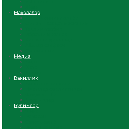
Ўзбекистон
Жаҳон
Мақолалар
Мусулмоннинг одоби
Оилам – саодат масканим!
Таълим-тарбия
Ибратли ҳикоялар
Хислатли ҳикматлар
Аёллар саҳифаси
Саломатлик
Медиа
Видео
Фото
Аудио
Вакиллик
Вилоят вакиллиги
Имомлар фаолиятидан
Фиқҳ мактаби
Масжидлар
Бўлимлар
Фиқҳ
Рамазон
Савол-жавоб
Ислом ва иймон