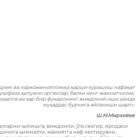
ндлик ва наркожиноятликка қарши курашиш нафақат
уҳофаза қилувчи органлар, балки кенг жамоатчилик,
аҳалла ва ҳар бир фуқаронинг виждоний иши ҳамда
муқаддас бурчига айланиши шарт».
Ш.М.Мирзиёев
лларни қилишга, виждонли, ўта сезгир, иродаси
, динига қимматли, жамиятга наф келтирувчи,