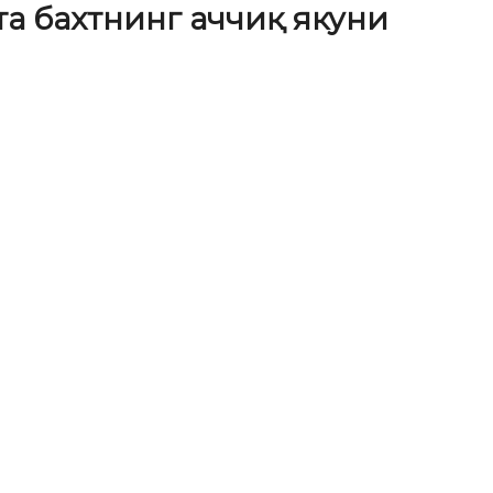
та бахтнинг аччиқ якуни