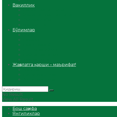
Аудио
Вакиллик
Вилоят вакиллиги
Имомлар фаолиятидан
Фиқҳ мактаби
Масжидлар
Бўлимлар
Фиқҳ
Рамазон
Савол-жавоб
Ислом ва иймон
Сийрат ва тарих
Ҳаж ва умра
Жаҳолатга қарши – маърифат!
Мақола
Видеомаъруза
Аудиомаъруза
No Result
View All Result
Бош саҳифа
Янгиликлар