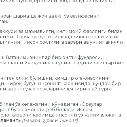
хшилик этувчи, ер юзини обод қилувчи бўлишга,
ноан шариатда жон ва ақл ўз вазифасини
ан.
афаккури ва маънавияти, ижтимоий фаоллиги билан
атимиз барча турдаги гиёҳвандликка қарши изчил
дликнинг инсон соғлиғига зарари ва унинг аянчли
ш Ватанимизнинг ҳар бир онгли фуқароси,
и иллатни йўқ қилиш ва унинг олдини олиш ҳар бир
 таниган олим бўлишни, кимдир ота-онасининг
ди. Бироқ, бугун инсоният қаршисида шундай бир
и ва энг гўзал орзуларини ҳам тириклай гўрга
 билан ўз келажагини кўмадиган «Орзулар
ҳнинг буюк омонати деб билади. Ислом
аоло Қуръони каримда инсонни ўз-ўзини ҳалокатга
шламанг!»
(Бақара сураси, 195-оят).