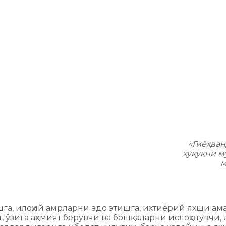
«Гиёҳва
ҳуқуқни м
м
а, илоҳий амрларни адо этишга, ихтиёрий яхши ама
т, ўзига аҳамият берувчи ва бошқаларни ислоҳ этувчи