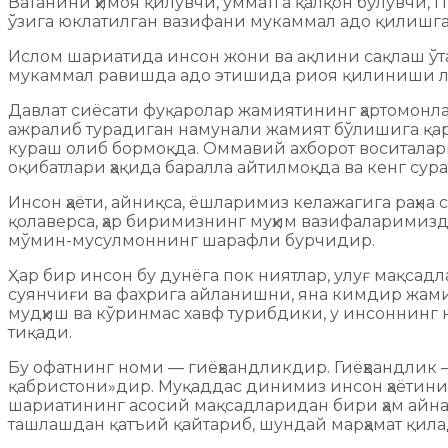
Ватанини ҳимоя қилувчи, умматга қалқон бўлувчи, 
ўзига юклатилган вазифани мукаммал адо қилишга 
Ислом шариатида инсон жони ва ақлини сақлаш ўта
мукаммал равишда адо этишида риоя қилиниши лоз
Давлат сиёсати фуқаролар жамиятининг ҳартомонл
ажралиб турадиган намунали жамият бўлишига қара
кураш олиб бормоқда. Оммавий ахборот воситалари
оқибатлари ҳақида баралла айтилмоқда ва кенг сур
Инсон ҳаёти, айниқса, ёшларимиз келажагига раҳн
қолаверса, ҳар биримизнинг муҳим вазифаларимизда
мўмин-мусулмоннинг шарафли бурчидир.
Ҳар бир инсон бу дунёга пок ниятлар, улуғ мақсад
суянчиғи ва фахрига айланишни, яна кимдир жами
мудҳиш ва кўринмас хавф турибдики, у инсоннинг н
тиқади.
Бу офатнинг номи — гиёҳвандликдир. Гиёҳвандлик 
қабристони»дир. Муқаддас динимиз инсон ҳаётини,
шариатининг асосий мақсадларидан бири ҳам айнан
ташлашдан қатъий қайтариб, шундай марҳамат қил