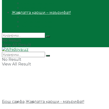
Сийрат ва тарих
Ҳаж ва умра
Жаҳолатга қарши – маърифат!
Мақола
Видеомаъруза
Аудиомаъруза
No Result
View All Result
No Result
View All Result
Бош саҳифа
Жаҳолатга қарши - маърифат!