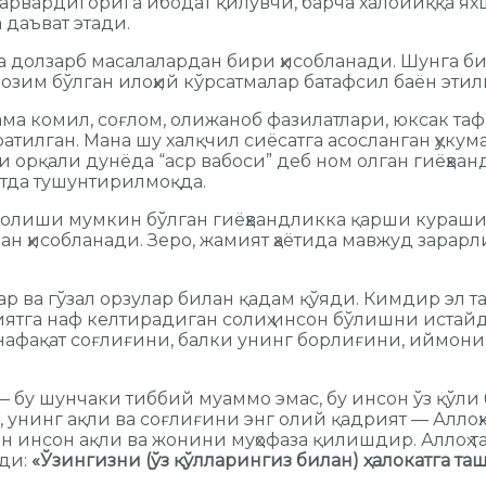
Парвардигорига ибодат қилувчи, барча халойиққа я
даъват этади.
 долзарб масалалардан бири ҳисобланади. Шунга би
им бўлган илоҳий кўрсатмалар батафсил баён этилг
ама комил, соғлом, олижаноб фазилатлари, юксак т
тилган. Мана шу халқчил сиёсатга асосланган ҳукум
 орқали дунёда “аср вабоси” деб ном олган гиёҳван
атда тушунтирилмоқда.
а солиши мумкин бўлган гиёҳвандликка қарши кураши
н ҳисобланади. Зеро, жамият ҳаётида мавжуд зарарл
лар ва гўзал орзулар билан қадам қўяди. Кимдир эл
ятга наф келтирадиган солиҳ инсон бўлишни истай
афақат соғлиғини, балки унинг борлиғини, иймонин
— бу шунчаки тиббий муаммо эмас, бу инсон ўз қўли
 унинг ақли ва соғлиғини энг олий қадрият — Алло
 инсон ақли ва жонини муҳофаза қилишдир. Аллоҳ т
ади:
«Ўзингизни (ўз қўлларингиз билан) ҳалокатга та