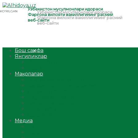
Бош саҳифа
Янгиликлар
Ўзбекистон
Жаҳон
Мақолалар
Мусулмоннинг одоби
Оилам – саодат масканим!
Таълим-тарбия
Ибратли ҳикоялар
Хислатли ҳикматлар
Аёллар саҳифаси
Саломатлик
Медиа
Видео
Фото