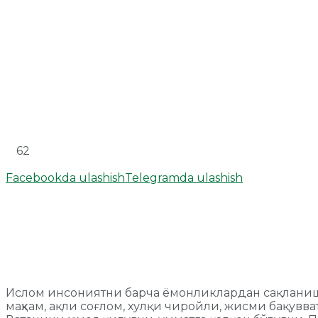
62
Facebookda ulashish
Telegramda ulashish
Ислом инсониятни барча ёмонликлардан сақланишг
маҳкам, ақли соғлом, хулқи чиройли, жисми бақувва