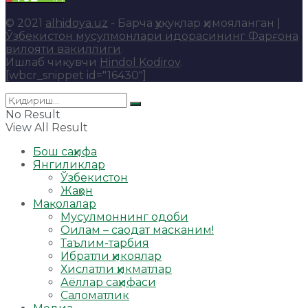
© 2021
alhidoya.uz
- Барча ҳуқуқлар ҳимояланган |
Ўзбекистон мусулмонлари идорасининг Фарғона
вилояти вакиллиги
.
Ишлаб чиқувчи
Hindol Kodirov
.
[wbcr_snippet id="16430"]
No Result
View All Result
Бош саҳифа
Янгиликлар
Ўзбекистон
Жаҳон
Мақолалар
Мусулмоннинг одоби
Оилам – саодат масканим!
Таълим-тарбия
Ибратли ҳикоялар
Хислатли ҳикматлар
Аёллар саҳифаси
Саломатлик