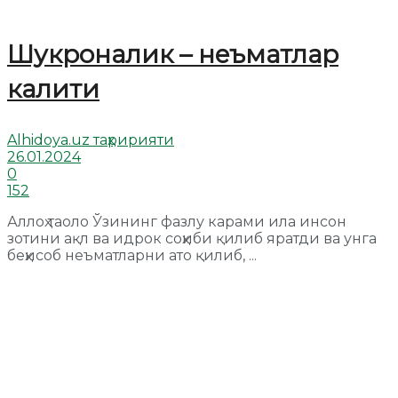
Шукроналик – неъматлар
калити
Alhidoya.uz таҳририяти
26.01.2024
0
152
Аллоҳ таоло Ўзининг фазлу карами ила инсон
зотини ақл ва идрок соҳиби қилиб яратди ва унга
беҳисоб неъматларни ато қилиб, ...