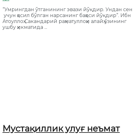
“Умрингдан ўтганининг эвази йўқдир. Ундан сен
учун ҳосил бўлган нарсанинг баҳоси йўқдир”. Ибн
Атоуллоҳ Сакандарий раҳматуллоҳи алайҳ ўзининг
ушбу ҳикматида ...
Мустақиллик улуғ неъмат