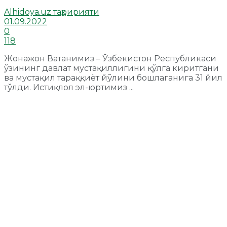
Alhidoya.uz таҳририяти
01.09.2022
0
118
Жонажон Ватанимиз – Ўзбекистон Республикаси
ўзининг давлат мустақиллигини қўлга киритгани
ва мустақил тараққиёт йўлини бошлаганига 31 йил
тўлди. Истиқлол эл-юртимиз ...