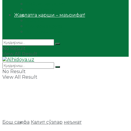
Сийрат ва тарих
Ҳаж ва умра
Жаҳолатга қарши – маърифат!
Мақола
Видеомаъруза
Аудиомаъруза
No Result
View All Result
No Result
View All Result
Бош саҳифа
Калит сўзлар
неъмат