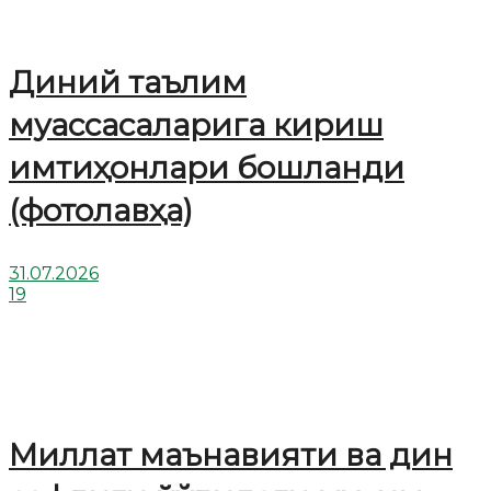
Диний таълим
муассасаларига кириш
имтиҳонлари бошланди
(фотолавҳа)
31.07.2026
19
Миллат маънавияти ва дин