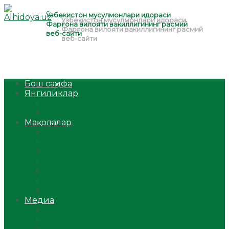
Бош саҳифа
Янгиликлар
Ўзбекистон
Жаҳон
Мақолалар
Мусулмоннинг одоби
Оилам – саодат масканим!
Таълим-тарбия
Ибратли ҳикоялар
Хислатли ҳикматлар
Аёллар саҳифаси
Саломатлик
Медиа
Видео
Фото