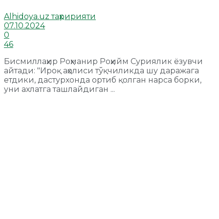
Alhidoya.uz таҳририяти
07.10.2024
0
46
Бисмиллаҳир Роҳманир Роҳийм Суриялик ёзувчи
айтади: "Ироқ аҳолиси тўқчиликда шу даражага
етдики, дастурхонда ортиб қолган нарса борки,
уни ахлатга ташлайдиган ...