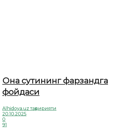
Она сутининг фарзандга
фойдаси
Alhidoya.uz таҳририяти
20.10.2025
0
91