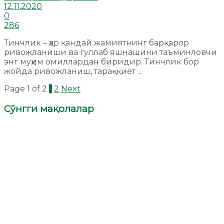
12.11.2020
0
286
Тинчлик – ҳар қандай жамиятнинг барқарор
ривожланиши ва гуллаб яшнашини таъминловчи
энг муҳим омиллардан биридир. Тинчлик бор
жойда ривожланиш, тараққиёт ...
Page 1 of 2
1
2
Next
Сўнгги мақолалар