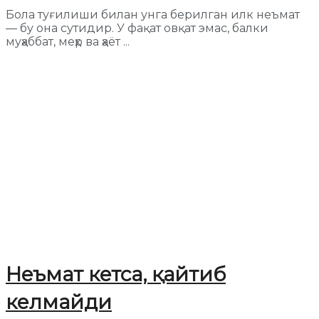
Бола туғилиши билан унга берилган илк неъмат
— бу она сутидир. У фақат овқат эмас, балки
муҳаббат, меҳр ва ҳаёт ...
Неъмат кетса, қайтиб
келмайди