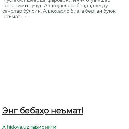
Мустақил диёрда, фаровон, тинч-тотув яшаб
юрганимиз учун Аллоҳ таолога беадад ҳамду
санолар бўлсин. Аллоҳ таоло бизга берган буюк
неъмат — ...
Энг бебаҳо неъмат!
Alhidoya.uz таҳририяти