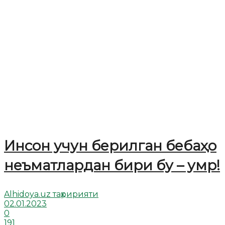
Инсон учун берилган бебаҳо
неъматлардан бири бу – умр!
Alhidoya.uz таҳририяти
02.01.2023
0
191