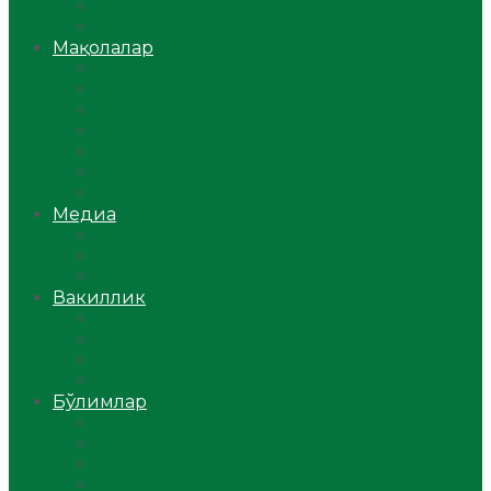
Ўзбекистон
Жаҳон
Мақолалар
Мусулмоннинг одоби
Оилам – саодат масканим!
Таълим-тарбия
Ибратли ҳикоялар
Хислатли ҳикматлар
Аёллар саҳифаси
Саломатлик
Медиа
Видео
Фото
Аудио
Вакиллик
Вилоят вакиллиги
Имомлар фаолиятидан
Фиқҳ мактаби
Масжидлар
Бўлимлар
Фиқҳ
Рамазон
Савол-жавоб
Ислом ва иймон