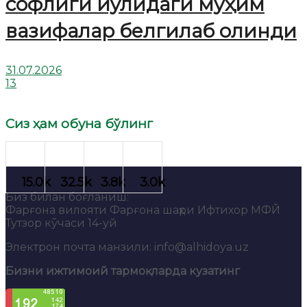
софлиги йўлидаги муҳим
вазифалар белгилаб олинди
31.07.2026
13
Сиз ҳам обуна бўлинг
Биз билан боғланиш:
Фарғона вилояти Фарғона шаҳри Ифтихор МФЙ
Тутзор кўчаси 14-уй
Электрон почта манзили: info@alhidoya.uz
Бизни ижтимоий тармоқларда кузатинг