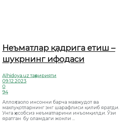
Неъматлар қадрига етиш –
шукрнинг ифодаси
Alhidoya.uz таҳририяти
09.12.2023
0
94
Аллоҳ таоло инсонни барча мавжудот ва
махлуқотларнинг энг шарафлиси қилиб яратди.
Унга ҳисобсиз неъматларини инъомқилди. Ўзи
яратган бу оламдаги жонли ...