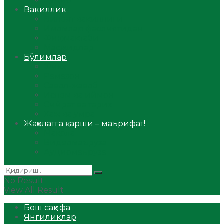
Аудио
Вакиллик
Вилоят вакиллиги
Имомлар фаолиятидан
Фиқҳ мактаби
Масжидлар
Бўлимлар
Фиқҳ
Рамазон
Савол-жавоб
Ислом ва иймон
Сийрат ва тарих
Ҳаж ва умра
Жаҳолатга қарши – маърифат!
Мақола
Видеомаъруза
Аудиомаъруза
No Result
View All Result
Бош саҳифа
Янгиликлар