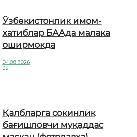
Ўзбекистонлик имом-
хатиблар БААда малака
оширмоқда
04.08.2026
35
Қалбларга сокинлик
бағишловчи муқаддас
маскан (фотолавҳа)