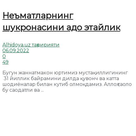
Неъматларнинг
шукронасини адо этайлик
Alhidoya.uz таҳририяти
06.09.2022
0
49
Бугун жаннатмакон юртимиз мустақиллигининг
31 йиллик байрамини дилда қувонч ва катта
шодиёналар билан кутиб олмоқдамиз. Аллоҳ таоло
бу саодатли ва ...