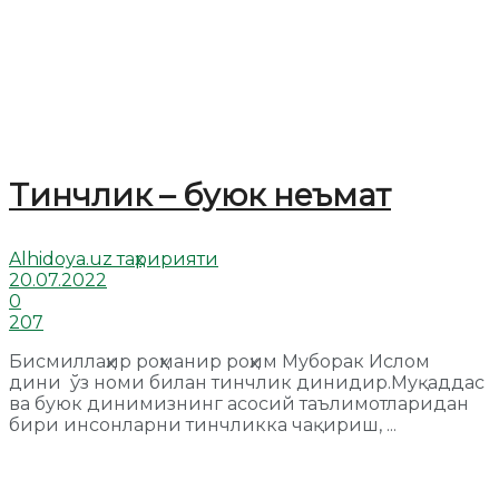
Тинчлик – буюк неъмат
Alhidoya.uz таҳририяти
20.07.2022
0
207
Бисмиллаҳир роҳманир роҳим Муборак Ислом
дини ўз номи билан тинчлик динидир.Муқаддас
ва буюк динимизнинг асосий таълимотларидан
бири инсонларни тинчликка чақириш, ...