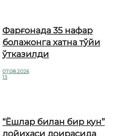
Фарғонада 35 нафар
болажонга хатна тўйи
ўтказилди
07.08.2026
13
“Ёшлар билан бир кун”
лойиҳаси доирасида