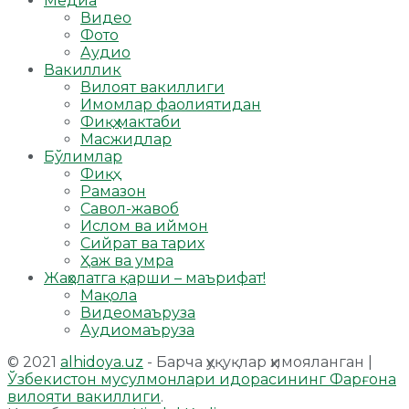
Медиа
Видео
Фото
Аудио
Вакиллик
Вилоят вакиллиги
Имомлар фаолиятидан
Фиқҳ мактаби
Масжидлар
Бўлимлар
Фиқҳ
Рамазон
Савол-жавоб
Ислом ва иймон
Сийрат ва тарих
Ҳаж ва умра
Жаҳолатга қарши – маърифат!
Мақола
Видеомаъруза
Аудиомаъруза
© 2021
alhidoya.uz
- Барча ҳуқуқлар ҳимояланган |
Ўзбекистон мусулмонлари идорасининг Фарғона
вилояти вакиллиги
.