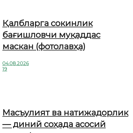
Қалбларга сокинлик
бағишловчи муқаддас
маскан (фотолавҳа)
04.08.2026
19
Масъулият ва натижадорлик
— диний соҳада асосий