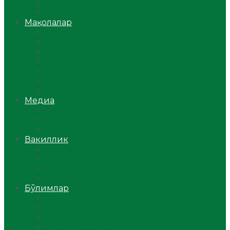
Ўзбекистон
Жаҳон
Мақолалар
Мусулмоннинг одоби
Оилам – саодат масканим!
Таълим-тарбия
Ибратли ҳикоялар
Хислатли ҳикматлар
Аёллар саҳифаси
Саломатлик
Медиа
Видео
Фото
Аудио
Вакиллик
Вилоят вакиллиги
Имомлар фаолиятидан
Фиқҳ мактаби
Масжидлар
Бўлимлар
Фиқҳ
Рамазон
Савол-жавоб
Ислом ва иймон