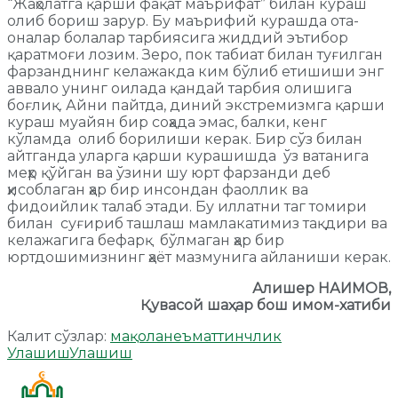
“Жаҳолатга қарши фақат маърифат” билан кураш
олиб бориш зарур. Бу маърифий курашда ота-
оналар болалар тарбиясига жиддий эътибор
қаратмоғи лозим. Зеро, пок табиат билан туғилган
фарзанднинг келажакда ким бўлиб етишиши энг
аввало унинг оилада қандай тарбия олишига
боғлиқ. Айни пайтда, диний экстремизмга қарши
кураш муайян бир соҳада эмас, балки, кенг
кўламда олиб борилиши керак. Бир сўз билан
айтганда уларга қарши курашишда ўз ватанига
меҳр қўйган ва ўзини шу юрт фарзанди деб
ҳисоблаган ҳар бир инсондан фаоллик ва
фидоийлик талаб этади. Бу иллатни таг томири
билан суғириб ташлаш мамлакатимиз тақдири ва
келажагига бефарқ бўлмаган ҳар бир
юртдошимизнинг ҳаёт мазмунига айланиши керак.
Алишер НАИМОВ,
Қувасой шаҳар бош имом-хатиби
Калит сўзлар:
мақола
неъмат
тинчлик
Улашиш
Улашиш