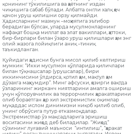
қонининг тўкилишига ва ҳаётнинг издан
чиқишига сабаб бўлади. Албатта онгли халқ ҳеч
қачон уруш қилишни орзу қилмайди.
Ҳадисларнинг мазмун –моҳиятига эътибор
берадиган бўлсак, уларда мусулмонларнинг
нафақат бошқа миллат ва элат вакиллари, ҳаттоки,
бир-бирлари билан ўзаро уруш қилишлари ҳам энг
олий жазога лойиқлиги аниқ –тиниқ
таъкидланган.
Қуйидаги ҳадисни бунга мисол қилиб келтириш
мумкин: “Икки мусулмон қўлларида қиличлари
билан тўқнашсалар (урушсалар), бири
иккинчисини ўлдирса, қотил ҳам, мақтул ҳам
дўзахга маҳкумдир”. Минг афсуски, ҳозирги вақтда
ўзларининг жирканч ниятларини амалга ошириш
учун қўпорувчилик ва террорчилик ҳаракатларини
олиб бораётган ҳар хил экстремистик оқимлар
муқаддас ислом динимизни ниқоб қилиб олиб,
унинг обрўсига путур етказмоқдалар.
Экстремистлар ўз мақсадларига эришиш
воситасини жиҳод деб биладилар. “Жиҳод”
сўзининг луғавий маъноси “интилиш”, “ҳаракат
қилиш” деган тушунчаларни англатади. Ислом