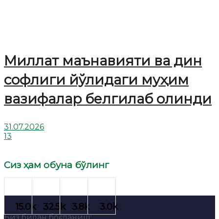
Миллат маънавияти ва дин
софлиги йўлидаги муҳим
вазифалар белгилаб олинди
31.07.2026
13
Сиз ҳам обуна бўлинг
Биз билан боғланиш: