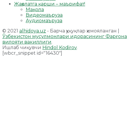
Жаҳолатга қарши – маърифат!
Мақола
Видеомаъруза
Аудиомаъруза
© 2021
alhidoya.uz
- Барча ҳуқуқлар ҳимояланган |
Ўзбекистон мусулмонлари идорасининг Фарғона
вилояти вакиллиги
.
Ишлаб чиқувчи
Hindol Kodirov
.
[wbcr_snippet id="16430"]