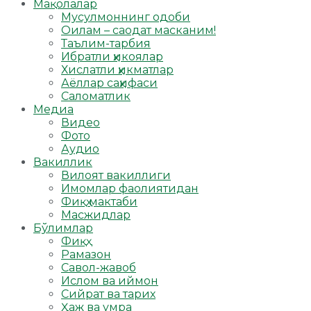
Мақолалар
Мусулмоннинг одоби
Оилам – саодат масканим!
Таълим-тарбия
Ибратли ҳикоялар
Хислатли ҳикматлар
Аёллар саҳифаси
Саломатлик
Медиа
Видео
Фото
Аудио
Вакиллик
Вилоят вакиллиги
Имомлар фаолиятидан
Фиқҳ мактаби
Масжидлар
Бўлимлар
Фиқҳ
Рамазон
Савол-жавоб
Ислом ва иймон
Сийрат ва тарих
Ҳаж ва умра