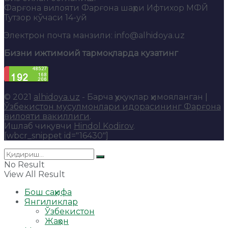
Фарғона вилояти Фарғона шаҳри Ифтихор МФЙ
Тутзор кўчаси 14-уй
Электрон почта манзили: info@alhidoya.uz
Бизни ижтимоий тармоқларда кузатинг
© 2021
alhidoya.uz
- Барча ҳуқуқлар ҳимояланган |
Ўзбекистон мусулмонлари идорасининг Фарғона
вилояти вакиллиги
.
Ишлаб чиқувчи
Hindol Kodirov
.
[wbcr_snippet id="16430"]
No Result
View All Result
Бош саҳифа
Янгиликлар
Ўзбекистон
Жаҳон