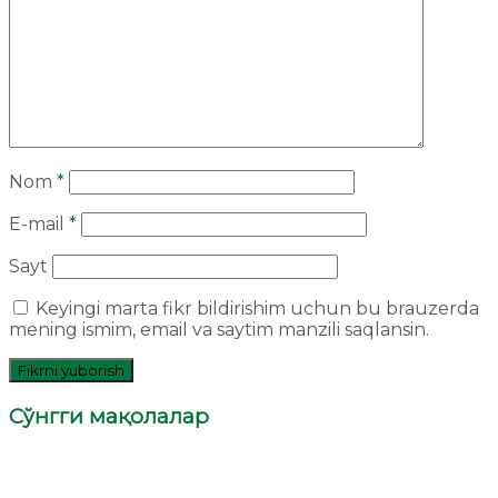
Nom
*
E-mail
*
Sayt
Keyingi marta fikr bildirishim uchun bu brauzerda
mening ismim, email va saytim manzili saqlansin.
Сўнгги мақолалар