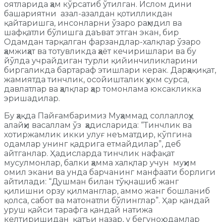
оятларида ҳам кўрсатиб ўтилган. Ислом дини
башариятни азал-азалдан қотилликдан
қайтаришга, инсонларни ўзаро раҳмдил ва
шафқатли бўлишга даъват этган экан, бир
Одамдан тарқалган фарзандлар-халқлар ўзаро
ҳамжиҳат ва тотувликда ҳаёт кечиришлари ва бу
йўлда учрайдиган турли қийинчиликларини
биргаликда бартараф этишлари керак. Дарҳақиқат,
жамиятда тинчлик, осойишталик ҳукм сурса,
давлатлар ва ҳалқлар ҳар томонлама юксакликка
эришадилар.
Бу ҳақда Пайғамбаримиз Муҳаммад соллаллоҳу
алайҳи васаллам ўз ҳадисларида: “Тинчлик ва
хотиржамлик икки улуғ неъматдир, кўпгина
одамлар унинг қадрига етмайдилар”, деб
айтганлар. Ҳадисларда тинчлик нафақат
мусулмонлар, балки ҳамма халқлар учун муҳим
омил экани ва унда барчанинг манфаати борлиги
айтилади: “Душман билан тўқнашиб жанг
қилишни орзу қилманглар, аммо жанг бошланиб
қолса, сабот ва матонатли бўлинглар”. Ҳар қандай
уруш қайси тарафга қандай натижа
келтиришидан қатъи назар, у бегуноҳ одамлар