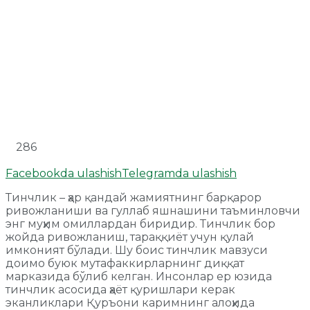
286
Facebookda ulashish
Telegramda ulashish
Тинчлик – ҳар қандай жамиятнинг барқарор
ривожланиши ва гуллаб яшнашини таъминловчи
энг муҳим омиллардан биридир. Тинчлик бор
жойда ривожланиш, тараққиёт учун қулай
имконият бўлади. Шу боис тинчлик мавзуси
доимо буюк мутафаккирларнинг диққат
марказида бўлиб келган. Инсонлар ер юзида
тинчлик асосида ҳаёт қуришлари керак
эканликлари Қуръони каримнинг алоҳида