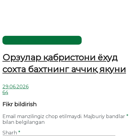
Жаҳолатга қарши - маърифат!
Орзулар қабристони ёхуд
сохта бахтнинг аччиқ якуни
29.06.2026
64
Fikr bildirish
Email manzilingiz chop etilmaydi.
Majburiy bandlar
*
bilan belgilangan
Sharh
*