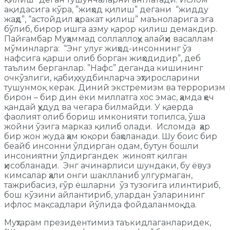
ақидасига кўра, ”жиҳод қилиш” дегани “жидду
жаҳд”, “астойдил ҳаракат қилиш” маъноларига эга
бўлиб, бирор ишга азму қарор қилиш демакдир.
Пайғамбар Муҳаммад соллаллоҳу алайҳи васаллам
мўминларга: “Энг улуғ жиҳод-инсоннинг ўз
нафсига қарши олиб борган жиҳодидир”, деб
таълим берганлар. ”Нафс” деганда кишининг
очкўзлиги, қабиҳ, худбинларча эҳтиросларини
тушунмоқ керак. Диний экстремизм ва терроризм
бирон – бир дин ёки миллатга хос эмас, ҳамда ҳеч
қандай ҳудуд ва чегара билмайди. У қаерда
фаолият олиб бориш имконияти топилса, ўша
жойни ўзига марказ қилиб олади. Исломда ҳар
бир жон жуда ҳам юқори баҳоланади. Шу боис бир
беайб инсонни ўлдирган одам, бутун бошли
инсониятни ўлдиргандек жиноят қилган
ҳисобланади. Энг ачинарлиси шундаки, бу ёвуз
кимсалар ҳали онги шаклланиб улгурмаган,
тажрибасиз, ғўр ёшларни ўз тузоғига илинтириб,
бош кўзини айлантириб, улардан ўзларининг
ифлос мақсадлари йўлида фойдаланмоқда.
Муҳтарам президентимиз таъкидлаганларидек,