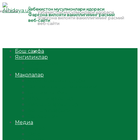
Бош саҳифа
Янгиликлар
Ўзбекистон
Жаҳон
Мақолалар
Мусулмоннинг одоби
Оилам – саодат масканим!
Таълим-тарбия
Ибратли ҳикоялар
Хислатли ҳикматлар
Аёллар саҳифаси
Саломатлик
Медиа
Видео
Фото