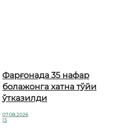
Фарғонада 35 нафар
болажонга хатна тўйи
ўтказилди
07.08.2026
13