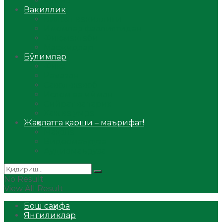
Аудио
Вакиллик
Вилоят вакиллиги
Имомлар фаолиятидан
Фиқҳ мактаби
Масжидлар
Бўлимлар
Фиқҳ
Рамазон
Савол-жавоб
Ислом ва иймон
Сийрат ва тарих
Ҳаж ва умра
Жаҳолатга қарши – маърифат!
Мақола
Видеомаъруза
Аудиомаъруза
No Result
View All Result
Бош саҳифа
Янгиликлар