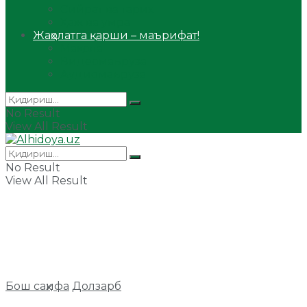
Сийрат ва тарих
Ҳаж ва умра
Жаҳолатга қарши – маърифат!
Мақола
Видеомаъруза
Аудиомаъруза
No Result
View All Result
No Result
View All Result
Бош саҳифа
Долзарб