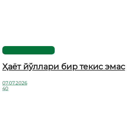
Хислатли ҳикматлар
Ҳаёт йўллари бир текис эмас
07.07.2026
40