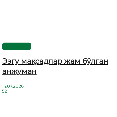
Мақолалар
Эзгу мақсадлар жам бўлган
анжуман
14.07.2026
52