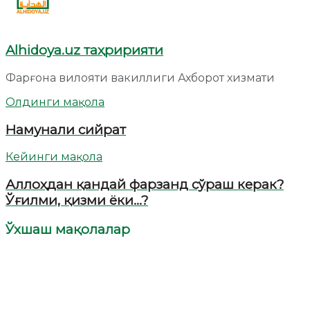
Alhidoya.uz таҳририяти
Фарғона вилояти вакиллиги Ахборот хизмати
Олдинги мақола
Намунали сийрат
Кейинги мақола
Аллоҳдан қандай фарзанд сўраш керак?
Ўғилми, қизми ёки…?
Ўхшаш мақолалар