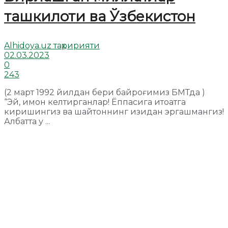
ташкилоти ва Ўзбекистон
Alhidoya.uz таҳририяти
02.03.2023
0
243
(2 март 1992 йилдан бери байроғимиз БМТда )
“Эй, имон келтирганлар! Ёппасига итоатга
киришингиз ва шайтоннинг изидан эргашмангиз!
Албатта у ...