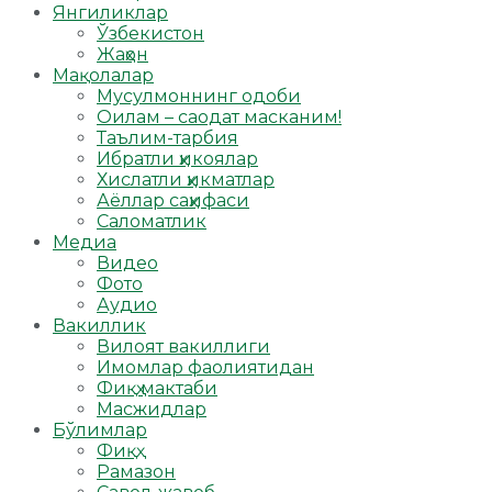
Янгиликлар
Ўзбекистон
Жаҳон
Мақолалар
Мусулмоннинг одоби
Оилам – саодат масканим!
Таълим-тарбия
Ибратли ҳикоялар
Хислатли ҳикматлар
Аёллар саҳифаси
Саломатлик
Медиа
Видео
Фото
Аудио
Вакиллик
Вилоят вакиллиги
Имомлар фаолиятидан
Фиқҳ мактаби
Масжидлар
Бўлимлар
Фиқҳ
Рамазон