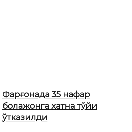
Фарғонада 35 нафар
болажонга хатна тўйи
ўтказилди