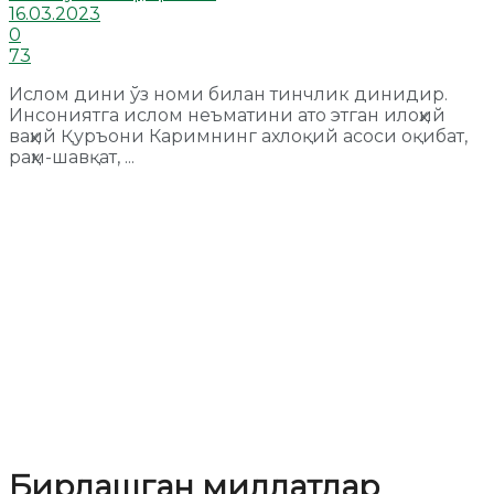
16.03.2023
0
73
Ислом дини ўз номи билан тинчлик динидир.
Инсониятга ислом неъматини ато этган илоҳий
ваҳий Қуръони Каримнинг ахлоқий асоси оқибат,
раҳм-шавқат, ...
Бирлашган миллатлар