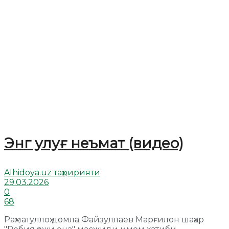
Энг улуғ неъмат (видео)
Alhidoya.uz таҳририяти
29.03.2026
0
68
Раҳматуллоҳ домла Файзуллаев Марғилон шаҳар