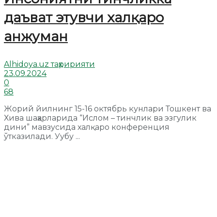
даъват этувчи халқаро
анжуман
Alhidoya.uz таҳририяти
23.09.2024
0
68
Жорий йилнинг 15-16 октябрь кунлари Тошкент ва
Хива шаҳарларида “Ислом – тинчлик ва эзгулик
дини” мавзусида халқаро конференция
ўтказилади. Уубу ...