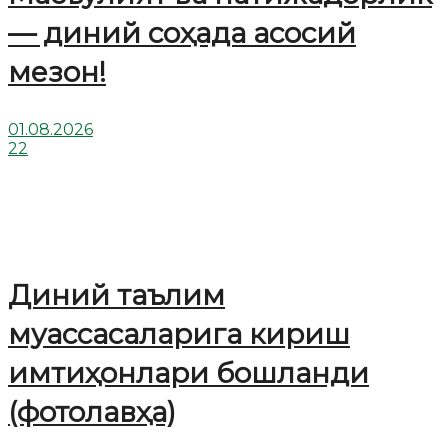
— диний соҳада асосий
мезон!
01.08.2026
22
Диний таълим
муассасаларига кириш
имтиҳонлари бошланди
(фотолавҳа)