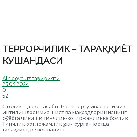
ТЕРРОРЧИЛИК – ТАРАҚҚИЁТ
КУШАНДАСИ
Alhidoya.uz таҳририяти
25.04.2024
0
52
Огоҳлик – давр талаби Барча орзу-ҳавасларимиз,
интилишларимиз, ният ва мақсадларимизнинг
рўёбга чиқиши тинчлик-хотиржамликка боғлиқ.
Тинчлик-хотиржамлик ҳукм сурган юртда
тараққиёт, ривожланиш ...