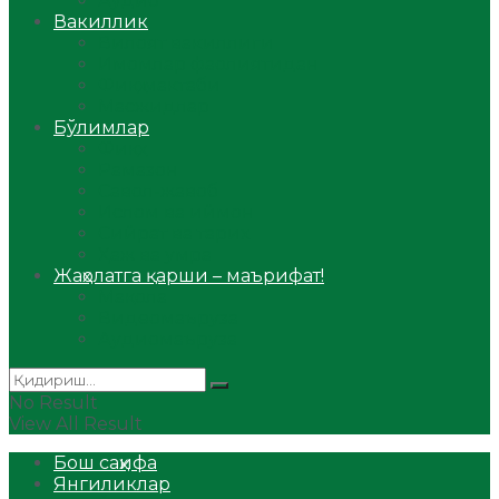
Аудио
Вакиллик
Вилоят вакиллиги
Имомлар фаолиятидан
Фиқҳ мактаби
Масжидлар
Бўлимлар
Фиқҳ
Рамазон
Савол-жавоб
Ислом ва иймон
Сийрат ва тарих
Ҳаж ва умра
Жаҳолатга қарши – маърифат!
Мақола
Видеомаъруза
Аудиомаъруза
No Result
View All Result
Бош саҳифа
Янгиликлар