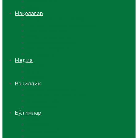
Ўзбекистон
Жаҳон
Мақолалар
Мусулмоннинг одоби
Оилам – саодат масканим!
Таълим-тарбия
Ибратли ҳикоялар
Хислатли ҳикматлар
Аёллар саҳифаси
Саломатлик
Медиа
Видео
Фото
Аудио
Вакиллик
Вилоят вакиллиги
Имомлар фаолиятидан
Фиқҳ мактаби
Масжидлар
Бўлимлар
Фиқҳ
Рамазон
Савол-жавоб
Ислом ва иймон