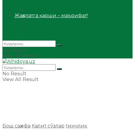
Сийрат ва тарих
Ҳаж ва умра
Жаҳолатга қарши – маърифат!
Мақола
Видеомаъруза
Аудиомаъруза
No Result
View All Result
No Result
View All Result
Бош саҳифа
Калит сўзлар
тинчлик