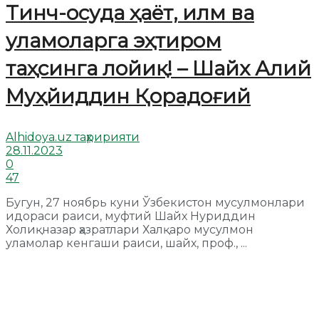
Тинч-осуда ҳаёт, илм ва
уламоларга эҳтиром
таҳсинга лойиқ! – Шайх Алий
Муҳйиддин Қорадоғий
Alhidoya.uz таҳририяти
28.11.2023
0
47
Бугун, 27 ноябрь куни Ўзбекистон мусулмонлари
идораси раиси, муфтий Шайх Нуриддин
Холиқназар ҳазратлари Халқаро мусулмон
уламолар кенгаши раиси, шайх, проф., ...