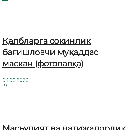
Қалбларга сокинлик
бағишловчи муқаддас
маскан (фотолавҳа)
04.08.2026
19
Масъулият ва натижадорлик