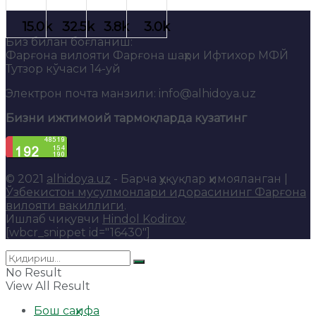
Биз билан боғланиш:
Фарғона вилояти Фарғона шаҳри Ифтихор МФЙ
Тутзор кўчаси 14-уй
Электрон почта манзили: info@alhidoya.uz
Бизни ижтимоий тармоқларда кузатинг
© 2021
alhidoya.uz
- Барча ҳуқуқлар ҳимояланган |
Ўзбекистон мусулмонлари идорасининг Фарғона
вилояти вакиллиги
.
Ишлаб чиқувчи
Hindol Kodirov
.
[wbcr_snippet id="16430"]
No Result
View All Result
Бош саҳифа