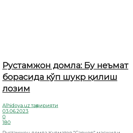
Рустамжон домла: Бу неъмат
борасида кўп шукр қилиш
лозим
Alhidoya.uz таҳририяти
03.06.2023
0
180
Рустамжон домла Қулматов "Саркор" масжиди