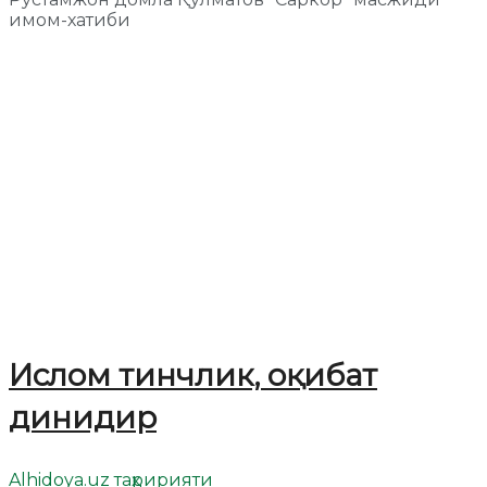
имом-хатиби
Ислом тинчлик, оқибат
динидир
Alhidoya.uz таҳририяти