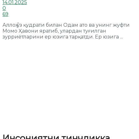
14.01.2025
0
69
Аллоҳ ўз қудрати билан Одам ато ва унинг жуфти
Момо Ҳавони яратиб, улардан туғилган
зурриётларини ер юзига тарқатди. Ер юзига ...
Инсониятни тинчликка