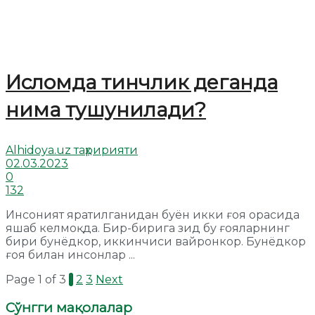
Исломда тинчлик деганда
нима тушунилади?
Alhidoya.uz таҳририяти
02.03.2023
0
132
Инсоният яратилганидан буён икки ғоя орасида
яшаб келмоқда. Бир-бирига зид бу ғояларнинг
бири бунёдкор, иккинчиси вайронкор. Бунёдкор
ғоя билан инсонлар ...
Page 1 of 3
1
2
3
Next
Сўнгги мақолалар