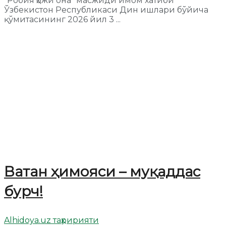
"Робия ҳожи она" масжиди имом хатиби
Ўзбекистон Республикаси Дин ишлари бўйича
қўмитасининг 2026 йил 3 ...
Ватан ҳимояси – муқаддас
бурч!
Alhidoya.uz таҳририяти