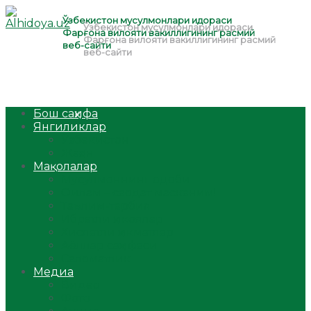
Бош саҳифа
Янгиликлар
Ўзбекистон
Жаҳон
Мақолалар
Мусулмоннинг одоби
Оилам – саодат масканим!
Таълим-тарбия
Ибратли ҳикоялар
Хислатли ҳикматлар
Аёллар саҳифаси
Саломатлик
Медиа
Видео
Фото