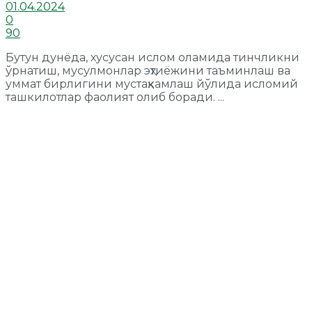
01.04.2024
0
90
Бутун дунёда, хусусан ислом оламида тинчликни
ўрнатиш, мусулмонлар эҳтиёжини таъминлаш ва
уммат бирлигини мустаҳкамлаш йўлида исломий
ташкилотлар фаолият олиб боради. ...