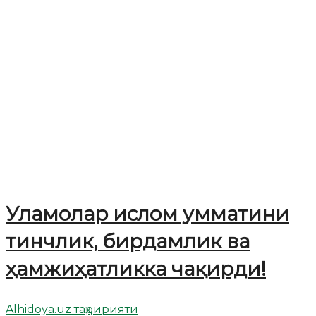
Уламолар ислом умматини
тинчлик, бирдамлик ва
ҳамжиҳатликка чақирди!
Alhidoya.uz таҳририяти