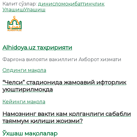
Калит сўзлар:
дин
ислом
оқибат
тинчлик
Улашиш
Улашиш
Alhidoya.uz таҳририяти
Фарғона вилояти вакиллиги Ахборот хизмати
Олдинги мақола
“Челси” стадионида жамоавий ифторлик
уюштирилмоқда
Кейинги мақола
Намознинг вақти кам қолганлиги сабабли
таяммум қилиши жоизми?
Ўхшаш мақолалар