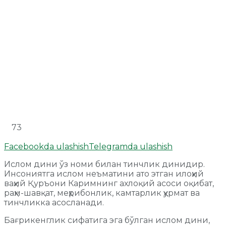
73
Facebookda ulashish
Telegramda ulashish
Ислом дини ўз номи билан тинчлик динидир.
Инсониятга ислом неъматини ато этган илоҳий
ваҳий Қуръони Каримнинг ахлоқий асоси оқибат,
раҳм-шавқат, меҳрибонлик, камтарлик ҳурмат ва
тинчликка асосланади.
Бағрикенглик сифатига эга бўлган ислом дини,