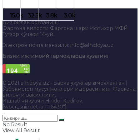
Биз билан боғланиш:
Фарғона вилояти Фарғона шаҳри Ифтихор МФЙ
Тутзор кўчаси 14-уй
Электрон почта манзили: info@alhidoya.uz
Бизни ижтимоий тармоқларда кузатинг
© 2021
alhidoya.uz
- Барча ҳуқуқлар ҳимояланган |
Ўзбекистон мусулмонлари идорасининг Фарғона
вилояти вакиллиги
.
Ишлаб чиқувчи
Hindol Kodirov
.
[wbcr_snippet id="16430"]
No Result
View All Result