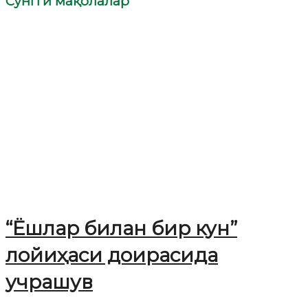
Сўнгги мақолалар
“Ёшлар билан бир кун”
лойиҳаси доирасида
учрашув