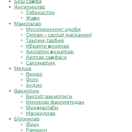
Бош саҳифа
Янгиликлар
Ўзбекистон
Жаҳон
Мақолалар
Мусулмоннинг одоби
Оилам – саодат масканим!
Таълим-тарбия
Ибратли ҳикоялар
Хислатли ҳикматлар
Аёллар саҳифаси
Саломатлик
Медиа
Видео
Фото
Аудио
Вакиллик
Вилоят вакиллиги
Имомлар фаолиятидан
Фиқҳ мактаби
Масжидлар
Бўлимлар
Фиқҳ
Рамазон