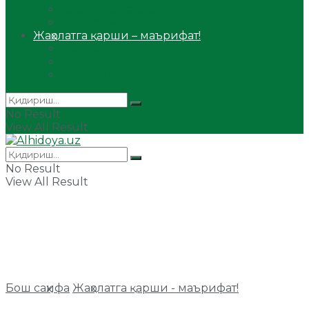
Сийрат ва тарих
Ҳаж ва умра
Жаҳолатга қарши – маърифат!
Мақола
Видеомаъруза
Аудиомаъруза
No Result
View All Result
No Result
View All Result
Бош саҳифа
Жаҳолатга қарши - маърифат!