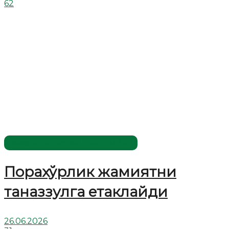
62
Жаҳолатга қарши - маърифат!
Порахўрлик жамиятни
таназзулга етаклайди
26.06.2026