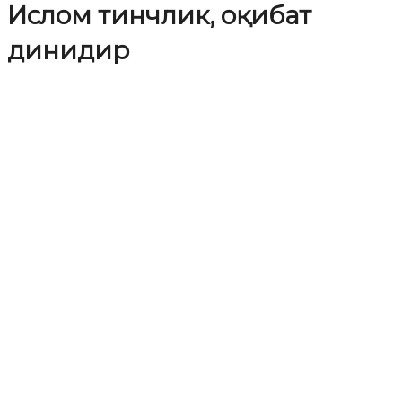
Ислом тинчлик, оқибат
динидир