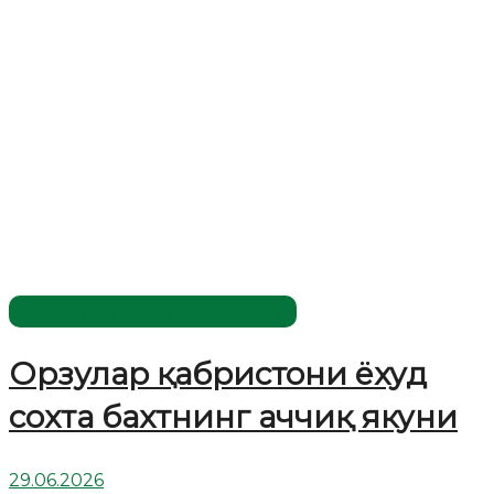
Жаҳолатга қарши - маърифат!
Орзулар қабристони ёхуд
сохта бахтнинг аччиқ якуни
29.06.2026