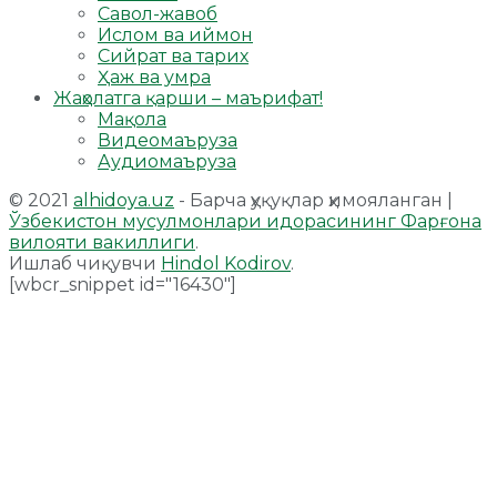
Савол-жавоб
Ислом ва иймон
Сийрат ва тарих
Ҳаж ва умра
Жаҳолатга қарши – маърифат!
Мақола
Видеомаъруза
Аудиомаъруза
© 2021
alhidoya.uz
- Барча ҳуқуқлар ҳимояланган |
Ўзбекистон мусулмонлари идорасининг Фарғона
вилояти вакиллиги
.
Ишлаб чиқувчи
Hindol Kodirov
.
[wbcr_snippet id="16430"]