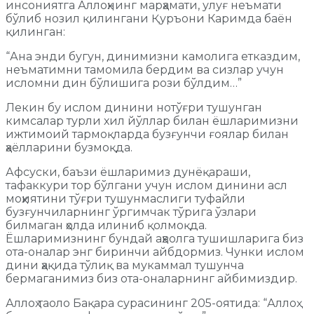
инсониятга Аллоҳнинг марҳамати, улуғ неъмати
бўлиб нозил қилингани Қуръони Каримда баён
қилинган:
“Ана энди бугун, динимизни камолига етказдим,
неъматимни тамомила бердим ва сизлар учун
исломни дин бўлишига рози бўлдим…”
Лекин бу ислом динини нотўғри тушунган
кимсалар турли хил йўллар билан ёшларимизни
ижтимоий тармоқларда бузғунчи ғоялар билан
ҳаёлларини бузмоқда.
Афсуски, баъзи ёшларимиз дунёқараши,
тафаккури тор бўлгани учун ислом динини асл
моҳиятини тўғри тушунмаслиги туфайли
бузғунчиларнинг ўргимчак тўрига ўзлари
билмаган ҳолда илиниб қолмоқда.
Ёшларимизнинг бундай аҳволга тушишларига биз
ота-оналар энг биринчи айбдормиз. Чунки ислом
дини ҳақида тўлиқ ва мукаммал тушунча
бермаганимиз биз ота-оналарнинг айбимиздир.
Аллоҳ таоло Бақара сурасининг 205-оятида: “Аллоҳ