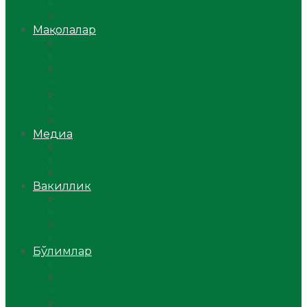
Ўзбекистон
Жаҳон
Мақолалар
Мусулмоннинг одоби
Оилам – саодат масканим!
Таълим-тарбия
Ибратли ҳикоялар
Хислатли ҳикматлар
Аёллар саҳифаси
Саломатлик
Медиа
Видео
Фото
Аудио
Вакиллик
Вилоят вакиллиги
Имомлар фаолиятидан
Фиқҳ мактаби
Масжидлар
Бўлимлар
Фиқҳ
Рамазон
Савол-жавоб
Ислом ва иймон