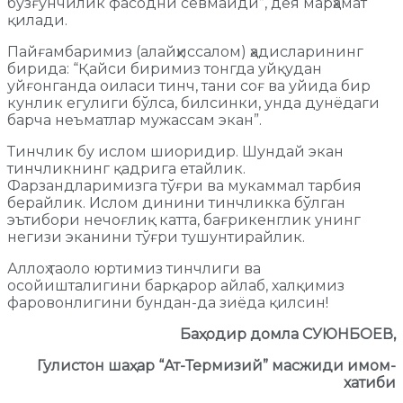
бузғунчилик фасодни севмайди”, дея марҳамат
қилади.
Пайғамбаримиз (алайҳиссалом) ҳадисларининг
бирида: “Қайси биримиз тонгда уйқудан
уйғонганда оиласи тинч, тани соғ ва уйида бир
кунлик егулиги бўлса, билсинки, унда дунёдаги
барча неъматлар мужассам экан”.
Тинчлик бу ислом шиоридир. Шундай экан
тинчликнинг қадрига етайлик.
Фарзандларимизга тўғри ва мукаммал тарбия
берайлик. Ислом динини тинчликка бўлган
эътибори нечоғлиқ катта, бағрикенглик унинг
негизи эканини тўғри тушунтирайлик.
Аллоҳ таоло юртимиз тинчлиги ва
осойишталигини барқарор айлаб, халқимиз
фаровонлигини бундан-да зиёда қилсин!
Баҳодир домла СУЮНБОЕВ,
Гулистон шаҳар “Ат-Термизий” масжиди имом-
хатиби