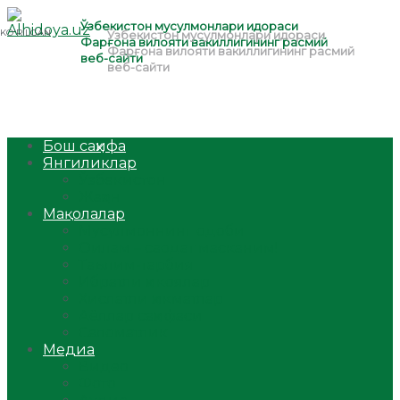
Бош саҳифа
Янгиликлар
Ўзбекистон
Жаҳон
Мақолалар
Мусулмоннинг одоби
Оилам – саодат масканим!
Таълим-тарбия
Ибратли ҳикоялар
Хислатли ҳикматлар
Аёллар саҳифаси
Саломатлик
Медиа
Видео
Фото