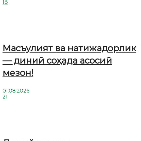
18
Масъулият ва натижадорлик
— диний соҳада асосий
мезон!
01.08.2026
21