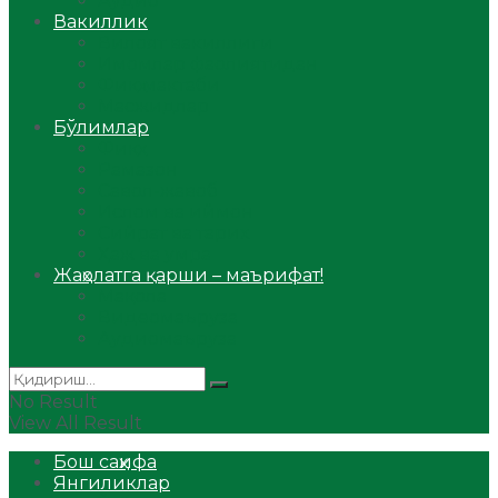
Аудио
Вакиллик
Вилоят вакиллиги
Имомлар фаолиятидан
Фиқҳ мактаби
Масжидлар
Бўлимлар
Фиқҳ
Рамазон
Савол-жавоб
Ислом ва иймон
Сийрат ва тарих
Ҳаж ва умра
Жаҳолатга қарши – маърифат!
Мақола
Видеомаъруза
Аудиомаъруза
No Result
View All Result
Бош саҳифа
Янгиликлар