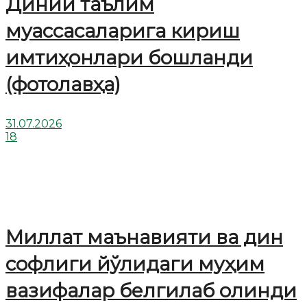
Диний таълим
муассасаларига кириш
имтиҳонлари бошланди
(фотолавҳа)
31.07.2026
18
Миллат маънавияти ва дин
софлиги йўлидаги муҳим
вазифалар белгилаб олинди