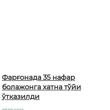
Фарғонада 35 нафар
болажонга хатна тўйи
ўтказилди