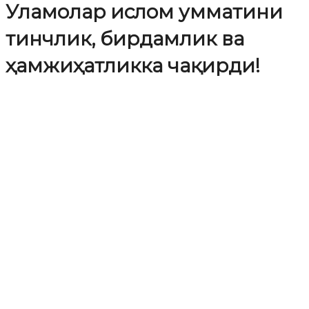
Уламолар ислом умматини
тинчлик, бирдамлик ва
ҳамжиҳатликка чақирди!