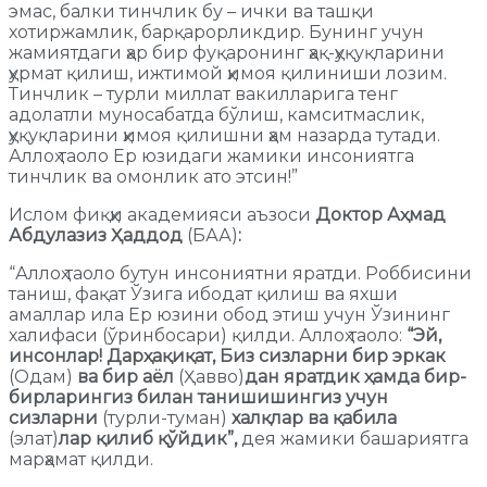
эмас, балки тинчлик бу – ички ва ташқи
хотиржамлик, барқарорликдир. Бунинг учун
жамиятдаги ҳар бир фуқаронинг ҳақ-ҳуқуқларини
ҳурмат қилиш, ижтимой ҳимоя қилиниши лозим.
Тинчлик – турли миллат вакилларига тенг
адолатли муносабатда бўлиш, камситмаслик,
ҳуқуқларини ҳимоя қилишни ҳам назарда тутади.
Аллоҳ таоло Ер юзидаги жамики инсониятга
тинчлик ва омонлик ато этсин!”
Ислом фиқҳи академияси аъзоси
Доктор Аҳмад
Абдулазиз Ҳаддод
(БАА)
:
“Аллоҳ таоло бутун инсониятни яратди. Роббисини
таниш, фақат Ўзига ибодат қилиш ва яхши
амаллар ила Ер юзини обод этиш учун Ўзининг
халифаси (ўринбосари) қилди. Аллоҳ таоло:
“Эй,
инсонлар! Дарҳақиқат, Биз сизларни бир эркак
(Одам)
ва бир аёл
(Ҳавво)
дан яратдик ҳамда бир-
бирларингиз билан танишишингиз учун
сизларни
(турли-туман)
халқлар ва қабила
(элат)
лар қилиб қўйдик”,
дея жамики башариятга
марҳамат қилди.