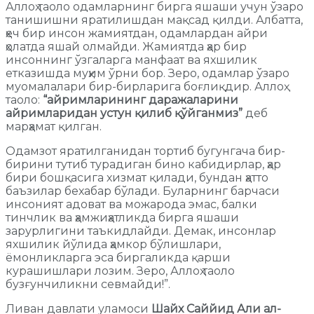
Аллоҳ таоло одамларнинг бирга яшаши учун ўзаро
танишишни яратилишдан мақсад қилди. Албатта,
ҳеч бир инсон жамиятдан, одамлардан айри
ҳолатда яшай олмайди. Жамиятда ҳар бир
инсоннинг ўзгаларга манфаат ва яхшилик
етказишда муҳим ўрни бор. Зеро, одамлар ўзаро
муомалалари бир-бирларига боғлиқдир. Аллоҳ
таоло:
“айримларининг даражаларини
айримларидан устун қилиб қўйганмиз”
деб
марҳамат қилган.
Одамзот яратилганидан тортиб бугунгача бир-
бирини тутиб турадиган бино кабидирлар, ҳар
бири бошқасига хизмат қилади, бундан ҳатто
баъзилар бехабар бўлади. Буларнинг барчаси
инсоният адоват ва можарода эмас, балки
тинчлик ва ҳамжиҳатликда бирга яшаши
зарурлигини таъкидлайди. Демак, инсонлар
яхшилик йўлида ҳамкор бўлишлари,
ёмонликларга эса биргаликда қарши
курашишлари лозим. Зеро, Аллоҳ таоло
бузғунчиликни севмайди!”.
Ливан давлати уламоси
Шайх Саййид Али ал-