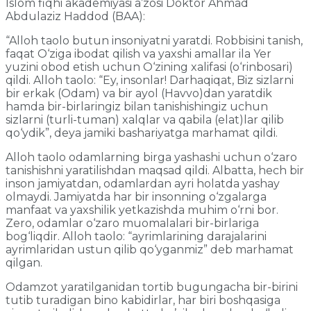
Islom fiqhi akademiyasi a’zosi Doktor Ahmad
Abdulaziz Haddod (BAA):
“Alloh taolo butun insoniyatni yaratdi. Robbisini tanish,
faqat O‘ziga ibodat qilish va yaxshi amallar ila Yer
yuzini obod etish uchun O‘zining xalifasi (o‘rinbosari)
qildi. Alloh taolo: “Ey, insonlar! Darhaqiqat, Biz sizlarni
bir erkak (Odam) va bir ayol (Havvo)dan yaratdik
hamda bir-birlaringiz bilan tanishishingiz uchun
sizlarni (turli-tuman) xalqlar va qabila (elat)lar qilib
qo‘ydik”, deya jamiki bashariyatga marhamat qildi.
Alloh taolo odamlarning birga yashashi uchun o‘zaro
tanishishni yaratilishdan maqsad qildi. Albatta, hech bir
inson jamiyatdan, odamlardan ayri holatda yashay
olmaydi. Jamiyatda har bir insonning o‘zgalarga
manfaat va yaxshilik yetkazishda muhim o‘rni bor.
Zero, odamlar o‘zaro muomalalari bir-birlariga
bog‘liqdir. Alloh taolo: “ayrimlarining darajalarini
ayrimlaridan ustun qilib qo‘yganmiz” deb marhamat
qilgan.
Odamzot yaratilganidan tortib bugungacha bir-birini
tutib turadigan bino kabidirlar, har biri boshqasiga