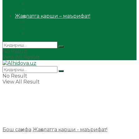
Сийрат ва тарих
Ҳаж ва умра
Жаҳолатга қарши – маърифат!
Мақола
Видеомаъруза
Аудиомаъруза
No Result
View All Result
No Result
View All Result
Бош саҳифа
Жаҳолатга қарши - маърифат!