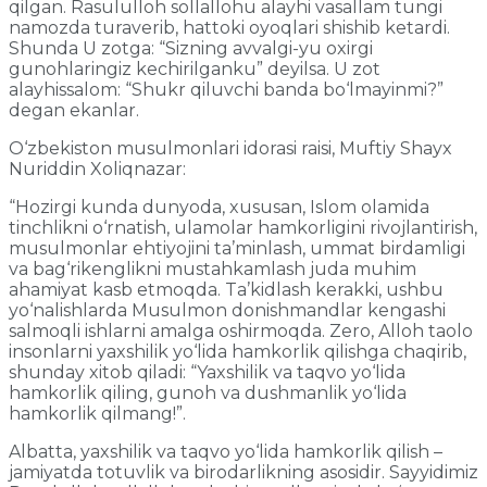
qilgan. Rasululloh sollallohu alayhi vasallam tungi
namozda turaverib, hattoki oyoqlari shishib ketardi.
Shunda U zotga: “Sizning avvalgi-yu oxirgi
gunohlaringiz kechirilganku” deyilsa. U zot
alayhissalom: “Shukr qiluvchi banda bo‘lmayinmi?”
degan ekanlar.
O‘zbekiston musulmonlari idorasi raisi, Muftiy Shayx
Nuriddin Xoliqnazar:
“Hozirgi kunda dunyoda, xususan, Islom olamida
tinchlikni o‘rnatish, ulamolar hamkorligini rivojlantirish,
musulmonlar ehtiyojini ta’minlash, ummat birdamligi
va bag‘rikenglikni mustahkamlash juda muhim
ahamiyat kasb etmoqda. Ta’kidlash kerakki, ushbu
yo‘nalishlarda Musulmon donishmandlar kengashi
salmoqli ishlarni amalga oshirmoqda. Zero, Alloh taolo
insonlarni yaxshilik yo‘lida hamkorlik qilishga chaqirib,
shunday xitob qiladi: “Yaxshilik va taqvo yo‘lida
hamkorlik qiling, gunoh va dushmanlik yo‘lida
hamkorlik qilmang!”.
Albatta, yaxshilik va taqvo yo‘lida hamkorlik qilish –
jamiyatda totuvlik va birodarlikning asosidir. Sayyidimiz