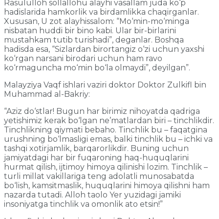
Rasululloh sollallohu alayhi vasallam juda ko‘p
hadislarida hamkorlik va birdamlikka chaqirganlar.
Xususan, U zot alayhissalom: “Mo‘min-mo‘minga
nisbatan huddi bir bino kabi. Ular bir-birlarini
mustahkam tutib turishadi”, deganlar. Boshqa
hadisda esa, “Sizlardan birortangiz o‘zi uchun yaxshi
ko‘rgan narsani birodari uchun ham ravo
ko‘rmaguncha mo‘min bo‘la olmaydi”, deyilgan”.
Malayziya Vaqf ishlari vaziri doktor Doktor Zulkifl bin
Muhammad al-Bakriy:
“Aziz do‘stlar! Bugun har birimiz nihoyatda qadriga
yetishimiz kerak bo‘lgan ne’matlardan biri – tinchlikdir.
Tinchlikning qiymati bebaho. Tinchlik bu – faqatgina
urushning bo‘lmasligi emas, balki tinchlik bu – ichki va
tashqi xotirjamlik, barqarorlikdir. Buning uchun
jamiyatdagi har bir fuqaroning haq-huquqlarini
hurmat qilish, ijtimoy himoya qilinishi lozim. Tinchlik –
turli millat vakillariga teng adolatli munosabatda
bo‘lish, kamsitmaslik, huquqlarini himoya qilishni ham
nazarda tutadi. Alloh taolo Yer yuzidagi jamiki
insoniyatga tinchlik va omonlik ato etsin!”