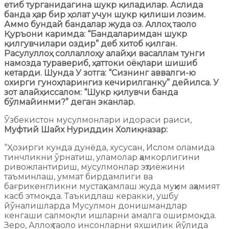
етиб турганидагина шукр қиладилар. Аслида
банда ҳар бир ҳолат учун шукр қилиши лозим.
Аммо бундай бандалар жуда оз. Аллоҳ таоло
Қуръони каримда: “Бандаларимдан шукр
қилгувчилари оздир” деб хитоб қилган.
Расулуллоҳ соллаллоҳу алайҳи васаллам тунги
намозда туравериб, ҳаттоки оёқлари шишиб
кетарди. Шунда У зотга: “Сизнинг аввалги-ю
охирги гуноҳларингиз кечирилганку” дейилса. У
зот алайҳиссалом: “Шукр қилувчи банда
бўлмайинми?” деган эканлар.
Ўзбекистон мусулмонлари идораси раиси,
Муфтий Шайх Нуриддин Холиқназар:
“Ҳозирги кунда дунёда, хусусан, Ислом оламида
тинчликни ўрнатиш, уламолар ҳамкорлигини
ривожлантириш, мусулмонлар эҳтиёжини
таъминлаш, уммат бирдамлиги ва
бағрикенгликни мустаҳкамлаш жуда муҳим аҳамият
касб этмоқда. Таъкидлаш керакки, ушбу
йўналишларда Мусулмон донишмандлар
кенгаши салмоқли ишларни амалга оширмоқда.
Зеро, Аллоҳ таоло инсонларни яхшилик йўлида