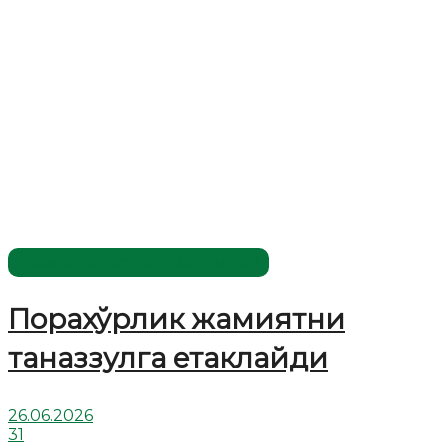
Жаҳолатга қарши - маърифат!
Порахўрлик жамиятни
таназзулга етаклайди
26.06.2026
31