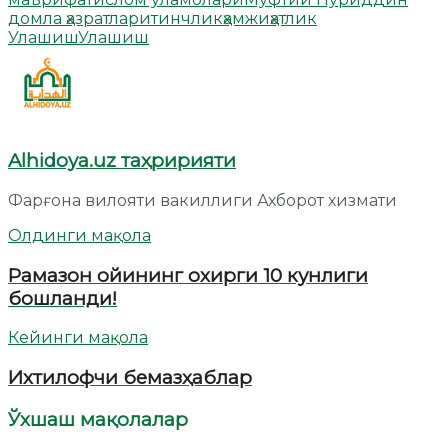
домла ҳазратлари
тинчлик
ҳамжиҳатлик
Улашиш
Улашиш
Alhidoya.uz таҳририяти
Фарғона вилояти вакиллиги Ахборот хизмати
Олдинги мақола
Рамазон ойининг охирги 10 кунлиги
бошланди!
Кейинги мақола
Ихтилофчи бемазҳаблар
Ўхшаш мақолалар