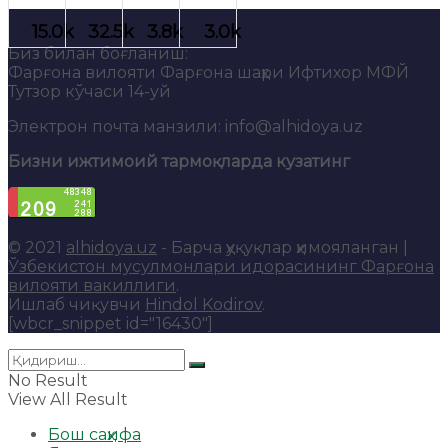
Биз билан боғланиш:
Фарғона вилояти Фарғона шаҳри Ифтихор МФЙ
Тутзор кўчаси 14-уй
Электрон почта манзили: info@alhidoya.uz
Бизни ижтимоий тармоқларда кузатинг
© 2021
alhidoya.uz
- Барча ҳуқуқлар ҳимояланган |
Ўзбекистон мусулмонлари идорасининг Фарғона
вилояти вакиллиги
.
Ишлаб чиқувчи
Hindol Kodirov
.
[wbcr_snippet id="16430"]
No Result
View All Result
Бош саҳифа