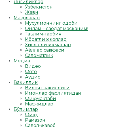
Янгиликлар
Ўзбекистон
Жаҳон
Мақолалар
Мусулмоннинг одоби
Оилам – саодат масканим!
Таълим-тарбия
Ибратли ҳикоялар
Хислатли ҳикматлар
Аёллар саҳифаси
Саломатлик
Медиа
Видео
Фото
Аудио
Вакиллик
Вилоят вакиллиги
Имомлар фаолиятидан
Фиқҳ мактаби
Масжидлар
Бўлимлар
Фиқҳ
Рамазон
Савол-жавоб