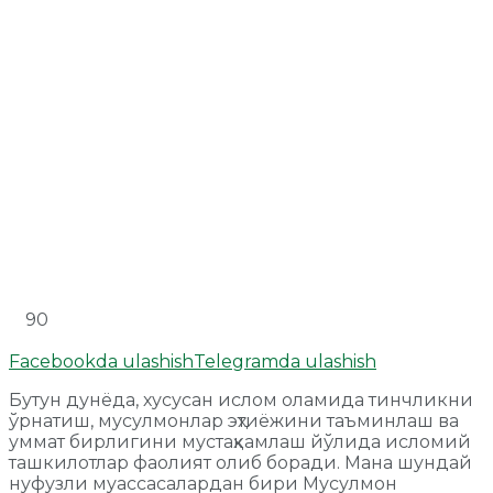
90
Facebookda ulashish
Telegramda ulashish
Бутун дунёда, хусусан ислом оламида тинчликни
ўрнатиш, мусулмонлар эҳтиёжини таъминлаш ва
уммат бирлигини мустаҳкамлаш йўлида исломий
ташкилотлар фаолият олиб боради. Мана шундай
нуфузли муассасалардан бири Мусулмон