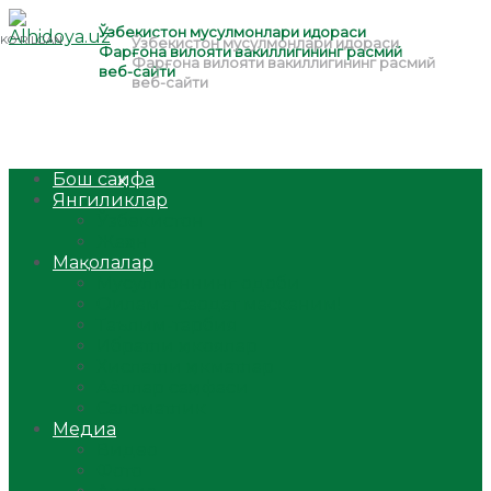
Бош саҳифа
Янгиликлар
Ўзбекистон
Жаҳон
Мақолалар
Мусулмоннинг одоби
Оилам – саодат масканим!
Таълим-тарбия
Ибратли ҳикоялар
Хислатли ҳикматлар
Аёллар саҳифаси
Саломатлик
Медиа
Видео
Фото