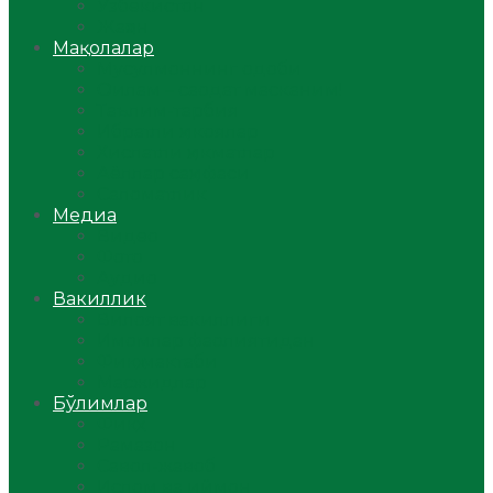
Ўзбекистон
Жаҳон
Мақолалар
Мусулмоннинг одоби
Оилам – саодат масканим!
Таълим-тарбия
Ибратли ҳикоялар
Хислатли ҳикматлар
Аёллар саҳифаси
Саломатлик
Медиа
Видео
Фото
Аудио
Вакиллик
Вилоят вакиллиги
Имомлар фаолиятидан
Фиқҳ мактаби
Масжидлар
Бўлимлар
Фиқҳ
Рамазон
Савол-жавоб
Ислом ва иймон