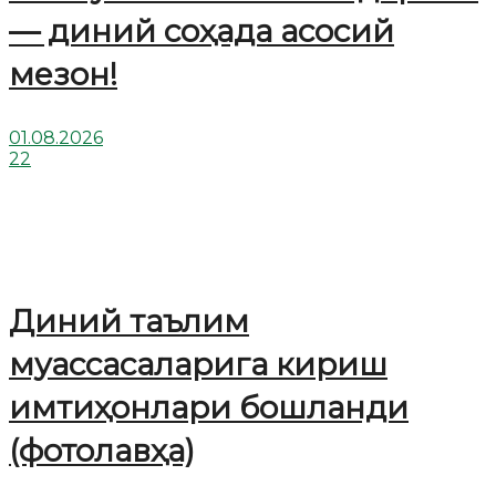
— диний соҳада асосий
мезон!
01.08.2026
22
Диний таълим
муассасаларига кириш
имтиҳонлари бошланди
(фотолавҳа)