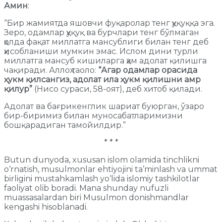
Амин
:
“Бир жамиятда яшовчи фуқаролар тенг ҳуқуққа эга.
Зеро, одамлар ҳуқуқ ва бурчлари тенг бўлмаган
ҳолда фақат миллатга мансублиги билан тенг деб
ҳисобланиши мумкин эмас. Ислом дини турли
миллатга мансуб кишиларга ҳам адолат қилишга
чақиради. Аллоҳ таоло:
“Агар одамлар орасида
ҳукм қилсангиз, адолат ила ҳукм қилишни амр
қилур”
(Нисо сураси, 58-оят), деб хитоб қилади.
Адолат ва бағрикенглик шариат буюрган, ўзаро
бир-биримиз билан муносабатларимизни
бошқарадиган тамойилдир.”
* * *
Butun dunyoda, xususan islom olamida tinchlikni
o‘rnatish, musulmonlar ehtiyojini ta’minlash va ummat
birligini mustahkamlash yo‘lida islomiy tashkilotlar
faoliyat olib boradi. Mana shunday nufuzli
muassasalardan biri Musulmon donishmandlar
kengashi hisoblanadi.