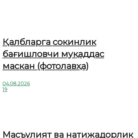
Қалбларга сокинлик
бағишловчи муқаддас
маскан (фотолавҳа)
04.08.2026
19
Масъулият ва натижадорлик