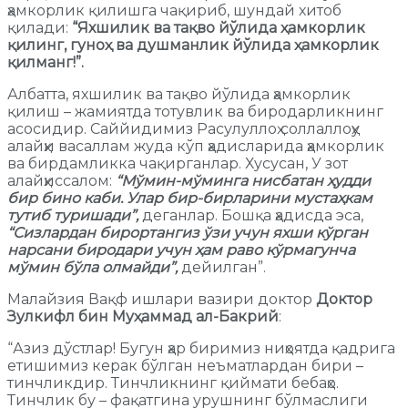
ҳамкорлик қилишга чақириб, шундай хитоб
қилади:
“Яхшилик ва тақво йўлида ҳамкорлик
қилинг, гуноҳ ва душманлик йўлида ҳамкорлик
қилманг!”.
Албатта, яхшилик ва тақво йўлида ҳамкорлик
қилиш – жамиятда тотувлик ва биродарликнинг
асосидир. Саййидимиз Расулуллоҳ соллаллоҳу
алайҳи васаллам жуда кўп ҳадисларида ҳамкорлик
ва бирдамликка чақирганлар. Хусусан, У зот
алайҳиссалом:
“Мўмин-мўминга нисбатан ҳудди
бир бино каби. Улар бир-бирларини мустаҳкам
тутиб туришади”,
деганлар. Бошқа ҳадисда эса,
“Сизлардан бирортангиз ўзи учун яхши кўрган
нарсани биродари учун ҳам раво кўрмагунча
мўмин бўла олмайди”,
дейилган”.
Малайзия Вақф ишлари вазири доктор
Доктор
Зулкифл бин Муҳаммад ал-Бакрий
:
“Азиз дўстлар! Бугун ҳар биримиз ниҳоятда қадрига
етишимиз керак бўлган неъматлардан бири –
тинчликдир. Тинчликнинг қиймати бебаҳо.
Тинчлик бу – фақатгина урушнинг бўлмаслиги