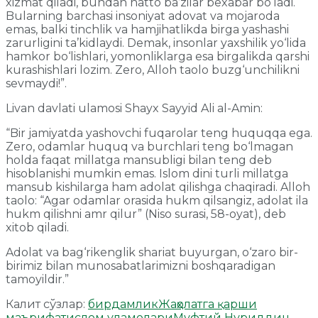
xizmat qiladi, bundan hatto ba’zilar bexabar bo‘ladi.
Bularning barchasi insoniyat adovat va mojaroda
emas, balki tinchlik va hamjihatlikda birga yashashi
zarurligini ta’kidlaydi. Demak, insonlar yaxshilik yo‘lida
hamkor bo‘lishlari, yomonliklarga esa birgalikda qarshi
kurashishlari lozim. Zero, Alloh taolo buzg‘unchilikni
sevmaydi!”.
Livan davlati ulamosi Shayx Sayyid Ali al-Amin:
“Bir jamiyatda yashovchi fuqarolar teng huquqqa ega.
Zero, odamlar huquq va burchlari teng bo‘lmagan
holda faqat millatga mansubligi bilan teng deb
hisoblanishi mumkin emas. Islom dini turli millatga
mansub kishilarga ham adolat qilishga chaqiradi. Alloh
taolo: “Agar odamlar orasida hukm qilsangiz, adolat ila
hukm qilishni amr qilur” (Niso surasi, 58-oyat), deb
xitob qiladi.
Adolat va bag‘rikenglik shariat buyurgan, o‘zaro bir-
birimiz bilan munosabatlarimizni boshqaradigan
tamoyildir.”
Калит сўзлар:
бирдамлик
Жаҳолатга қарши
маърифат
ислом уламолари
Муфтий Нуриддин