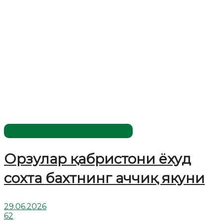
Жаҳолатга қарши - маърифат!
Орзулар қабристони ёхуд
сохта бахтнинг аччиқ якуни
29.06.2026
62