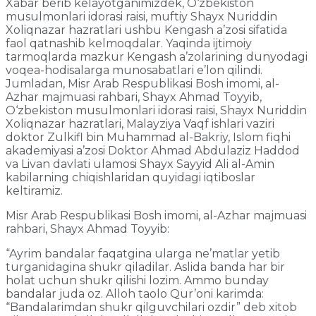
Xabar berib kelayotganimizdek, O‘zbekiston
musulmonlari idorasi raisi, muftiy Shayx Nuriddin
Xoliqnazar hazratlari ushbu Kengash a’zosi sifatida
faol qatnashib kelmoqdalar. Yaqinda ijtimoiy
tarmoqlarda mazkur Kengash a’zolarining dunyodagi
voqea-hodisalarga munosabatlari e’lon qilindi.
Jumladan, Misr Arab Respublikasi Bosh imomi, al-
Azhar majmuasi rahbari, Shayx Ahmad Toyyib,
O‘zbekiston musulmonlari idorasi raisi, Shayx Nuriddin
Xoliqnazar hazratlari, Malayziya Vaqf ishlari vaziri
doktor Zulkifl bin Muhammad al-Bakriy, Islom fiqhi
akademiyasi a’zosi Doktor Ahmad Abdulaziz Haddod
va Livan davlati ulamosi Shayx Sayyid Ali al-Amin
kabilarning chiqishlaridan quyidagi iqtiboslar
keltiramiz.
Misr Arab Respublikasi Bosh imomi, al-Azhar majmuasi
rahbari, Shayx Ahmad Toyyib:
“Ayrim bandalar faqatgina ularga ne’matlar yetib
turganidagina shukr qiladilar. Aslida banda har bir
holat uchun shukr qilishi lozim. Ammo bunday
bandalar juda oz. Alloh taolo Qur’oni karimda:
“Bandalarimdan shukr qilguvchilari ozdir” deb xitob