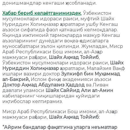
донишмандлар кенгаши ҳисобланади.
Хабар бериб келаётганимиздек
, Ўзбекистон
мусулмонлари идораси раиси, муфтий Шайх
Нуриддин Холиқназар ҳазратлари ушбу Кенгаш
аъзоси сифатида фаол қатнашиб келмоқдалар.
Яқинда ижтимоий тармоқларда мазкур Кенгаш
аъзоларининг дунёдаги воқеа-ҳодисаларга
муносабатлари эълон қилинди. Жумладан, Миср
Араб Республикаси Бош имоми, ал-Азҳар
мажмуаси раҳбари,
Шайх Аҳмад Тоййиб
,
Ўзбекистон мусулмонлари идораси раиси,
Шайх
Нуриддин Холиқназар
ҳазратлари, Малайзия Вақф
ишлари вазири доктор
Зулкифл бин Муҳаммад
ал-Бакрий,
Ислом фиқҳи академияси аъзоси
Доктор Аҳмад Абдулазиз Ҳаддод
ва Ливан
давлати уламоси
Шайх Саййид Али ал-Амин
кабиларнинг чиқишларидан қуйидаги
иқтибослар келтирамиз.
Миср Араб Республикаси Бош имоми, ал-Азҳар
мажмуаси раҳбари,
Шайх Аҳмад Тоййиб:
“Айрим бандалар фақатгина уларга неъматлар