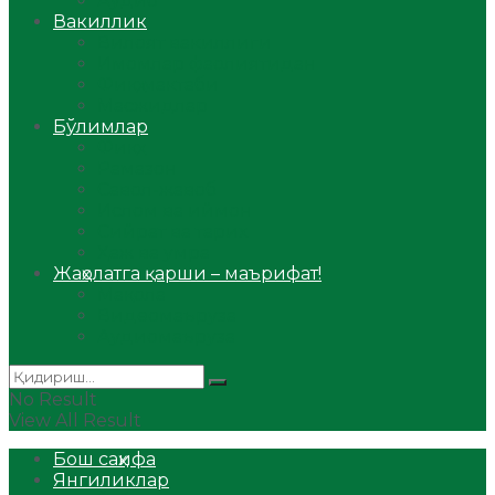
Аудио
Вакиллик
Вилоят вакиллиги
Имомлар фаолиятидан
Фиқҳ мактаби
Масжидлар
Бўлимлар
Фиқҳ
Рамазон
Савол-жавоб
Ислом ва иймон
Сийрат ва тарих
Ҳаж ва умра
Жаҳолатга қарши – маърифат!
Мақола
Видеомаъруза
Аудиомаъруза
No Result
View All Result
Бош саҳифа
Янгиликлар