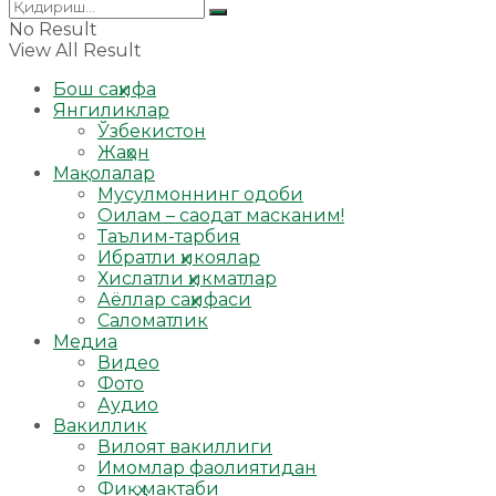
No Result
View All Result
Бош саҳифа
Янгиликлар
Ўзбекистон
Жаҳон
Мақолалар
Мусулмоннинг одоби
Оилам – саодат масканим!
Таълим-тарбия
Ибратли ҳикоялар
Хислатли ҳикматлар
Аёллар саҳифаси
Саломатлик
Медиа
Видео
Фото
Аудио
Вакиллик
Вилоят вакиллиги
Имомлар фаолиятидан
Фиқҳ мактаби