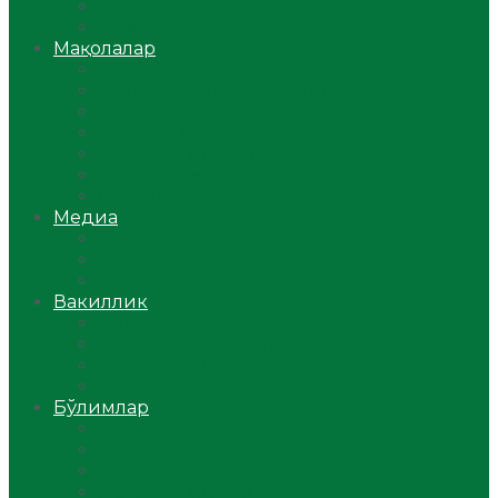
Ўзбекистон
Жаҳон
Мақолалар
Мусулмоннинг одоби
Оилам – саодат масканим!
Таълим-тарбия
Ибратли ҳикоялар
Хислатли ҳикматлар
Аёллар саҳифаси
Саломатлик
Медиа
Видео
Фото
Аудио
Вакиллик
Вилоят вакиллиги
Имомлар фаолиятидан
Фиқҳ мактаби
Масжидлар
Бўлимлар
Фиқҳ
Рамазон
Савол-жавоб
Ислом ва иймон