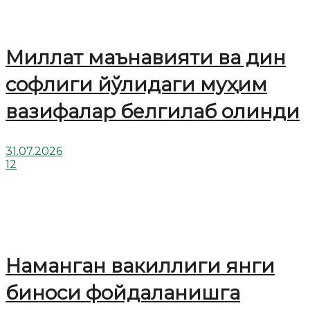
Миллат маънавияти ва дин
софлиги йўлидаги муҳим
вазифалар белгилаб олинди
31.07.2026
12
Наманган вакиллиги янги
биноси фойдаланишга