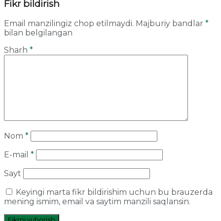
Fikr bildirish
Email manzilingiz chop etilmaydi.
Majburiy bandlar
*
bilan belgilangan
Sharh
*
Nom
*
E-mail
*
Sayt
Keyingi marta fikr bildirishim uchun bu brauzerda
mening ismim, email va saytim manzili saqlansin.