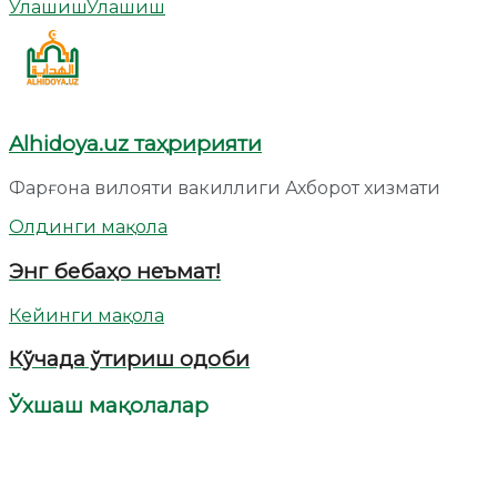
Улашиш
Улашиш
Alhidoya.uz таҳририяти
Фарғона вилояти вакиллиги Ахборот хизмати
Олдинги мақола
Энг бебаҳо неъмат!
Кейинги мақола
Кўчада ўтириш одоби
Ўхшаш мақолалар