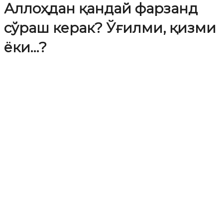
Аллоҳдан қандай фарзанд
сўраш керак? Ўғилми, қизми
ёки…?