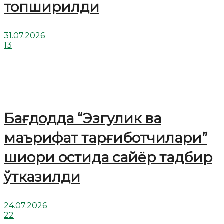
топширилди
31.07.2026
13
Бағдодда “Эзгулик ва
маърифат тарғиботчилари”
шиори остида сайёр тадбир
ўтказилди
24.07.2026
22