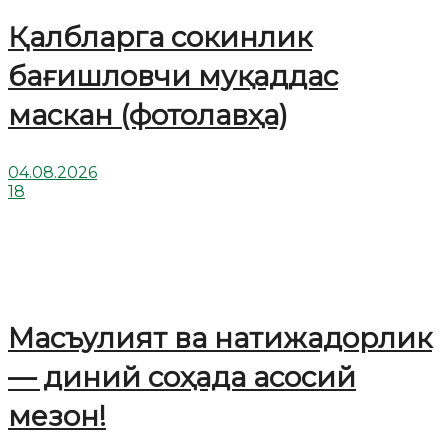
Қалбларга сокинлик
бағишловчи муқаддас
маскан (фотолавҳа)
04.08.2026
18
Масъулият ва натижадорлик
— диний соҳада асосий
мезон!