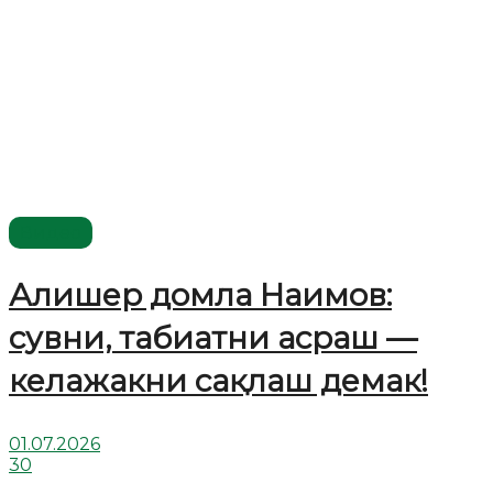
Видео
Алишер домла Наимов:
сувни, табиатни асраш —
келажакни сақлаш демак!
01.07.2026
30