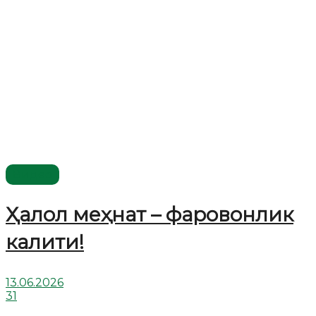
Видео
Ҳалол меҳнат – фаровонлик
калити!
13.06.2026
31