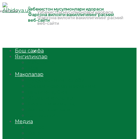
Бош саҳифа
Янгиликлар
Ўзбекистон
Жаҳон
Мақолалар
Мусулмоннинг одоби
Оилам – саодат масканим!
Таълим-тарбия
Ибратли ҳикоялар
Хислатли ҳикматлар
Аёллар саҳифаси
Саломатлик
Медиа
Видео
Фото