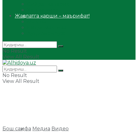
Сийрат ва тарих
Ҳаж ва умра
Жаҳолатга қарши – маърифат!
Мақола
Видеомаъруза
Аудиомаъруза
No Result
View All Result
No Result
View All Result
Бош саҳифа
Медиа
Видео