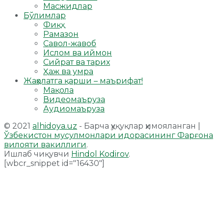
Масжидлар
Бўлимлар
Фиқҳ
Рамазон
Савол-жавоб
Ислом ва иймон
Сийрат ва тарих
Ҳаж ва умра
Жаҳолатга қарши – маърифат!
Мақола
Видеомаъруза
Аудиомаъруза
© 2021
alhidoya.uz
- Барча ҳуқуқлар ҳимояланган |
Ўзбекистон мусулмонлари идорасининг Фарғона
вилояти вакиллиги
.
Ишлаб чиқувчи
Hindol Kodirov
.
[wbcr_snippet id="16430"]