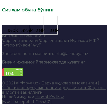
Сиз ҳам обуна бўлинг
Биз билан боғланиш:
Фарғона вилояти Фарғона шаҳри Ифтихор МФЙ
Тутзор кўчаси 14-уй
Электрон почта манзили: info@alhidoya.uz
Бизни ижтимоий тармоқларда кузатинг
© 2021
alhidoya.uz
- Барча ҳуқуқлар ҳимояланган |
Ўзбекистон мусулмонлари идорасининг Фарғона
вилояти вакиллиги
.
Ишлаб чиқувчи
Hindol Kodirov
.
[wbcr_snippet id="16430"]