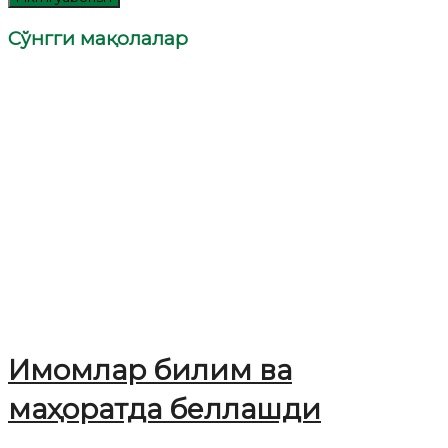
Сўнгги мақолалар
Имомлар билим ва
маҳоратда беллашди