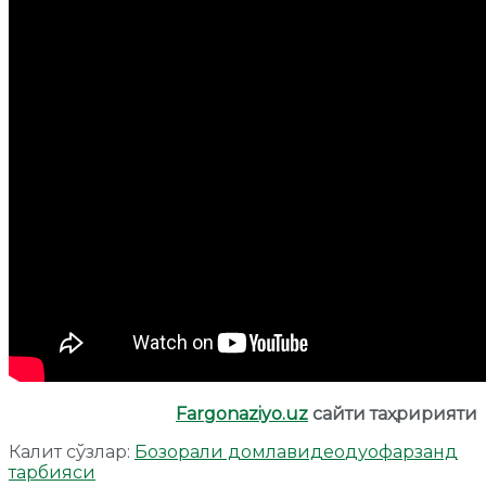
Fargonaziyo.uz
сайти таҳририяти
Калит сўзлар:
Бозорали домла
видео
дуо
фарзанд
тарбияси