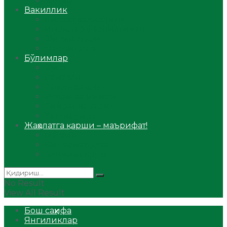
Аудио
Вакиллик
Вилоят вакиллиги
Имомлар фаолиятидан
Фиқҳ мактаби
Масжидлар
Бўлимлар
Фиқҳ
Рамазон
Савол-жавоб
Ислом ва иймон
Сийрат ва тарих
Ҳаж ва умра
Жаҳолатга қарши – маърифат!
Мақола
Видеомаъруза
Аудиомаъруза
No Result
View All Result
Бош саҳифа
Янгиликлар