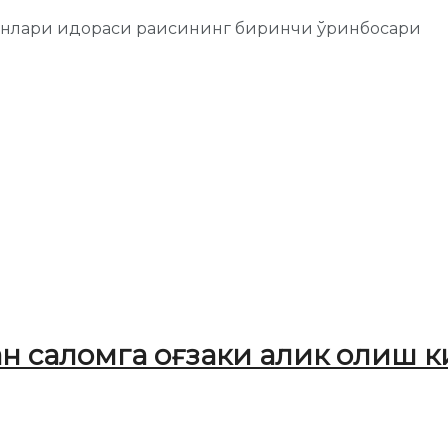
онлари идораси раисининг биринчи ўринбосари
н саломга оғзаки алик олиш 