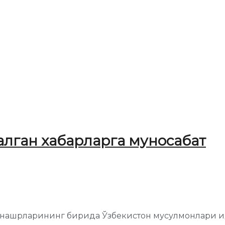
лган хабарларга муносабат
 нашрларининг бирида Ўзбекистон мусулмонлари и