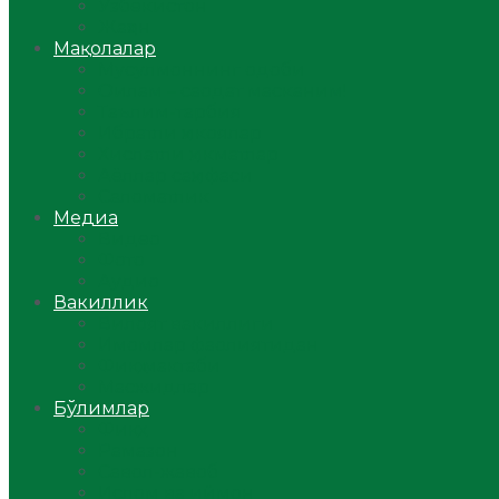
Ўзбекистон
Жаҳон
Мақолалар
Мусулмоннинг одоби
Оилам – саодат масканим!
Таълим-тарбия
Ибратли ҳикоялар
Хислатли ҳикматлар
Аёллар саҳифаси
Саломатлик
Медиа
Видео
Фото
Аудио
Вакиллик
Вилоят вакиллиги
Имомлар фаолиятидан
Фиқҳ мактаби
Масжидлар
Бўлимлар
Фиқҳ
Рамазон
Савол-жавоб
Ислом ва иймон