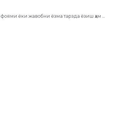
оями ёки жавобни ёзма тарзда ёзиш ҳам ...