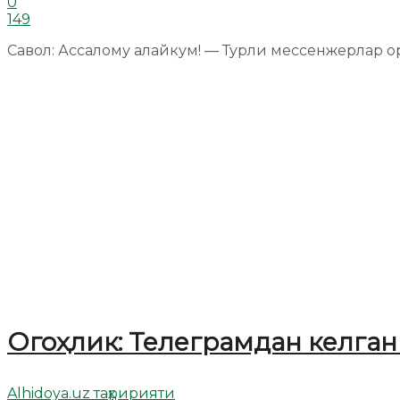
0
149
Савол: Ассалому алайкум! — Турли мессенжерлар ор
Огоҳлик: Телеграмдан келга
Alhidoya.uz таҳририяти