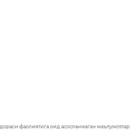
дораси фаолиятига оид асосланмаган маълумотлар