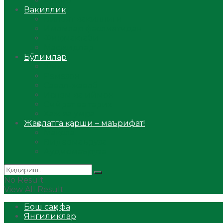
Аудио
Вакиллик
Вилоят вакиллиги
Имомлар фаолиятидан
Фиқҳ мактаби
Масжидлар
Бўлимлар
Фиқҳ
Рамазон
Савол-жавоб
Ислом ва иймон
Сийрат ва тарих
Ҳаж ва умра
Жаҳолатга қарши – маърифат!
Мақола
Видеомаъруза
Аудиомаъруза
No Result
View All Result
Бош саҳифа
Янгиликлар