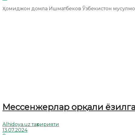
Ҳомиджон домла Ишматбеков Ўзбекистон мусулм
Мессенжерлар орқали ёзилга
Alhidoya.uz таҳририяти
13.07.2024