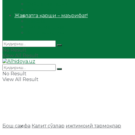
Сийрат ва тарих
Ҳаж ва умра
Жаҳолатга қарши – маърифат!
Мақола
Видеомаъруза
Аудиомаъруза
No Result
View All Result
No Result
View All Result
Бош саҳифа
Калит сўзлар
ижтимоий тармоқлар