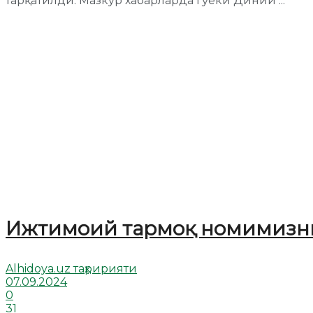
тарқатилди. Мазкур хабарларда гўёки Диний ...
Ижтимоий тармоқ номимизни
Alhidoya.uz таҳририяти
07.09.2024
0
31