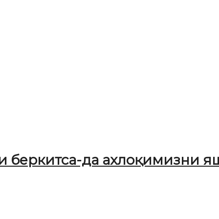
 беркитса-да ахлоқимизни я