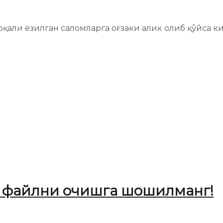
қали ёзилган саломларга оғзаки алик олиб қўйса киф
н файлни очишга шошилманг!