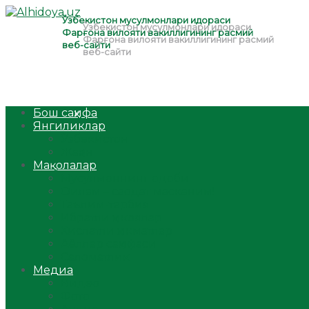
Бош саҳифа
Янгиликлар
Ўзбекистон
Жаҳон
Мақолалар
Мусулмоннинг одоби
Оилам – саодат масканим!
Таълим-тарбия
Ибратли ҳикоялар
Хислатли ҳикматлар
Аёллар саҳифаси
Саломатлик
Медиа
Видео
Фото