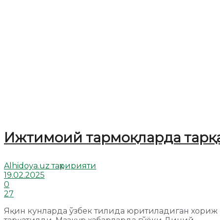
Ижтимоий тармоқларда тарқа
Alhidoya.uz таҳририяти
19.02.2025
0
27
Яқин кунларда ўзбек тилида юритиладиган хориж