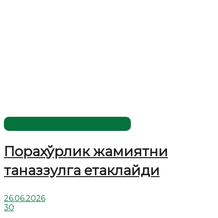
Жаҳолатга қарши - маърифат!
Порахўрлик жамиятни
таназзулга етаклайди
26.06.2026
30