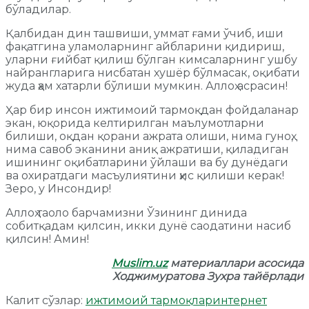
бўладилар.
Қалбидан дин ташвиши, уммат ғами ўчиб, иши
фақатгина уламоларнинг айбларини қидириш,
уларни ғийбат қилиш бўлган кимсаларнинг ушбу
найрангларига нисбатан хушёр бўлмасак, оқибати
жуда ҳам хатарли бўлиши мумкин. Аллоҳ асрасин!
Ҳар бир инсон ижтимоий тармоқдан фойдаланар
экан, юқорида келтирилган маълумотларни
билиши, оқдан қорани ажрата олиши, нима гуноҳ,
нима савоб эканини аниқ ажратиши, қиладиган
ишининг оқибатларини ўйлаши ва бу дунёдаги
ва охиратдаги масъулиятини ҳис қилиши керак!
Зеро, у Инсондир!
Аллоҳ таоло барчамизни Ўзининг динида
собитқадам қилсин, икки дунё саодатини насиб
қилсин! Амин!
Muslim.uz
материаллари асосида
Ходжимуратова Зухра тайёрлади
Калит сўзлар:
ижтимоий тармоқлар
интернет