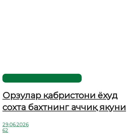
Жаҳолатга қарши - маърифат!
Орзулар қабристони ёхуд
сохта бахтнинг аччиқ якуни
29.06.2026
62