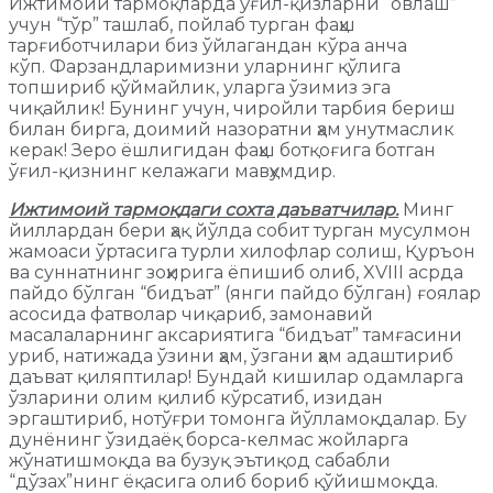
Ижтимоий тармоқларда ўғил-қизларни “овлаш”
учун “тўр” ташлаб, пойлаб турган фаҳш
тарғиботчилари биз ўйлагандан кўра анча
кўп. Фарзандларимизни уларнинг қўлига
топшириб қўймайлик, уларга ўзимиз эга
чиқайлик! Бунинг учун, чиройли тарбия бериш
билан бирга, доимий назоратни ҳам унутмаслик
керак! Зеро ёшлигидан фаҳш ботқоғига ботган
ўғил-қизнинг келажаги мавҳумдир.
Ижтимоий тармоқдаги сохта даъватчилар
.
Минг
йиллардан бери ҳақ йўлда собит турган мусулмон
жамоаси ўртасига турли хилофлар солиш, Қуръон
ва суннатнинг зоҳирига ёпишиб олиб, XVIII асрда
пайдо бўлган “бидъат” (янги пайдо бўлган) ғоялар
асосида фатволар чиқариб, замонавий
масалаларнинг аксариятига “бидъат” тамғасини
уриб, натижада ўзини ҳам, ўзгани ҳам адаштириб
даъват қиляптилар! Бундай кишилар одамларга
ўзларини олим қилиб кўрсатиб, изидан
эргаштириб, нотўғри томонга йўлламоқдалар. Бу
дунёнинг ўзидаёқ борса-келмас жойларга
жўнатишмоқда ва бузуқ эътиқод сабабли
“дўзах”нинг ёқасига олиб бориб қўйишмоқда.