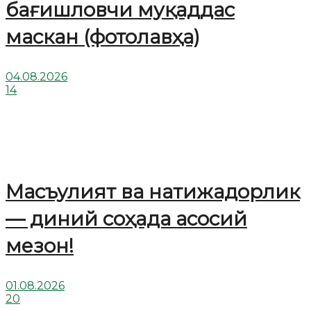
бағишловчи муқаддас
маскан (фотолавҳа)
04.08.2026
14
Масъулият ва натижадорлик
— диний соҳада асосий
мезон!
01.08.2026
20