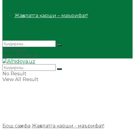
Сийрат ва тарих
Ҳаж ва умра
Жаҳолатга қарши – маърифат!
Мақола
Видеомаъруза
Аудиомаъруза
No Result
View All Result
No Result
View All Result
Бош саҳифа
Жаҳолатга қарши - маърифат!