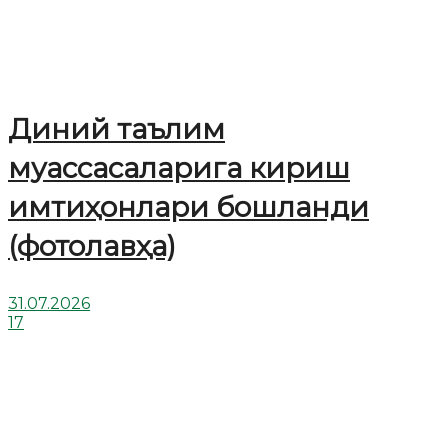
Диний таълим
муассасаларига кириш
имтиҳонлари бошланди
(фотолавҳа)
31.07.2026
17