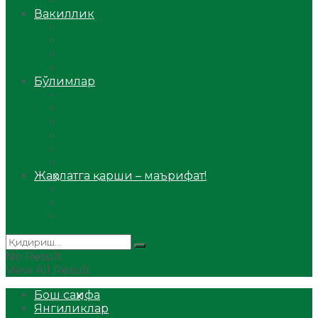
Аудио
Вакиллик
Вилоят вакиллиги
Имомлар фаолиятидан
Фиқҳ мактаби
Масжидлар
Бўлимлар
Фиқҳ
Рамазон
Савол-жавоб
Ислом ва иймон
Сийрат ва тарих
Ҳаж ва умра
Жаҳолатга қарши – маърифат!
Мақола
Видеомаъруза
Аудиомаъруза
No Result
View All Result
Бош саҳифа
Янгиликлар