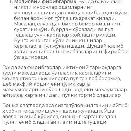
Молиявий фирибгарлик.
Бунда баъзи ёмон
ниятли инсонлар одамларнинг
ишонувчанлигидан фойдаланиб, алдов йўли
билан ҳаром мол тўплашга ҳаракат қилади.
Масалан, ёлғондан бирор бемор кишининг
суратини қўйиб, ёрдам сўралади ва пул
ташлаш учун карталар жойлаштирилади.
Бунга ишонган қўли очиқ кишилар
карталарга пул жўнатишади. Шундай қилиб
холис кишиларнинг маблағларини фирибгар
ўзлаштиради.
Гоҳида эса фирибгарлар ижтимоий тармоқларга
турли мақсадларда ўз пластик карталарини
жойлаштирган кишиларга пул ташлаб берамиз,
деб махфий кодни ёки тўлиқ карта
маълумотларини сўрашади, код ёки маълумотлар
айтилса, карта ичидаги пулни тортиб оладилар.
Бошқа ҳолатларда эса сизга тўлов қилганини айтиб,
ҳисобни текшириш учун ҳавола жўнатади. Ўша
ҳаволани очиб кўрилса, сизнинг картангиздан
пулни ечиб оладиган тизим ишга тушади.