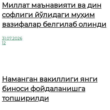
Миллат маънавияти ва дин
софлиги йўлидаги муҳим
вазифалар белгилаб олинди
31.07.2026
12
Наманган вакиллиги янги
биноси фойдаланишга
топширилди