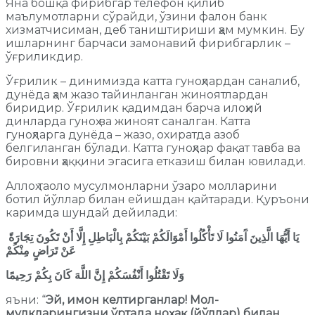
Яна бошқа фирибгар телефон қилиб
маълумотларни сўрайди, ўзини фалон банк
хизматчисиман, деб таништириши ҳам мумкин. Бу
ишларнинг барчаси замонавий фирибгарлик –
ўғриликдир.
Ўғрилик – динимизда катта гуноҳлардан саналиб,
дунёда ҳам жазо тайинланган жиноятлардан
биридир. Ўғрилик қадимдан барча илоҳий
динларда гуноҳ ва жиноят саналган. Катта
гуноҳларга дунёда – жазо, охиратда азоб
белгиланган бўлади. Катта гуноҳлар фақат тавба ва
бировни ҳаққини эгасига етказиш билан ювилади.
Аллоҳ таоло мусулмонларни ўзаро молларини
ботил йўллар билан ейишдан қайтаради. Қуръони
каримда шундай дейилади:
يَا أَيُّهَا الَّذِينَ آَمَنُوا لَا تَأْكُلُوا أَمْوَالَكُمْ بَيْنَكُمْ بِالْبَاطِلِ إِلَّا أَنْ تَكُونَ تِجَارَةً
عَنْ تَرَاضٍ مِنْكُمْ
وَلَا تَقْتُلُوا أَنْفُسَكُمْ إِنَّ اللَّهَ كَانَ بِكُمْ رَحِيمًا
яъни: “
Эй, имон келтирганлар! Мол-
мулкларингизни ўртада ноҳақ (йўллар) билан