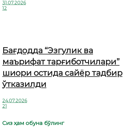
31.07.2026
12
Бағдодда “Эзгулик ва
маърифат тарғиботчилари”
шиори остида сайёр тадбир
ўтказилди
24.07.2026
21
Сиз ҳам обуна бўлинг