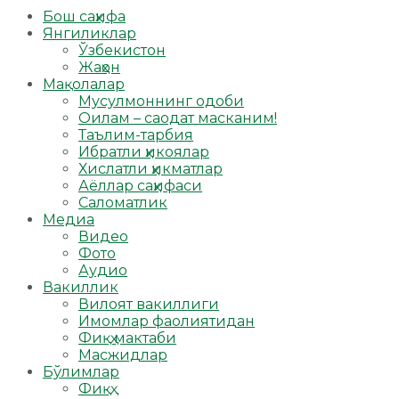
Бош саҳифа
Янгиликлар
Ўзбекистон
Жаҳон
Мақолалар
Мусулмоннинг одоби
Оилам – саодат масканим!
Таълим-тарбия
Ибратли ҳикоялар
Хислатли ҳикматлар
Аёллар саҳифаси
Саломатлик
Медиа
Видео
Фото
Аудио
Вакиллик
Вилоят вакиллиги
Имомлар фаолиятидан
Фиқҳ мактаби
Масжидлар
Бўлимлар
Фиқҳ