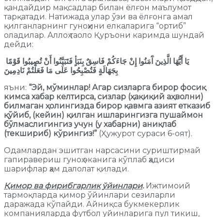
қандайдир мақсадлар билан ёлғон маълумот
тарқатади. Натижада улар ўзи ва ёлғонга амал
қилганларнинг гуноҳини елкаларига “ортиб”
оладилар. Аллоҳ таоло Қуръони каримда шундай
дейди:
يَا أَيُّهَا الَّذِينَ آَمَنُوا إِنْ جَاءَكُمْ فَاسِقٌ بِنَبَأٍ فَتَبَيَّنُوا أَنْ تُصِيبُوا قَوْمًا
بِجَهَالَةٍ
فَتُصْبِحُوا عَلَى مَا فَعَلْتُمْ نَادِمِينَ
яъни:
“Эй, мўминлар! Агар сизларга бирор фосиқ
кимса хабар келтирса, сизлар (ҳақиқий аҳволни)
билмаган ҳолингизда бирор қавмга азият етказиб
қўйиб, (кейин) қилган ишларингизга пушаймон
бўлмаслигингиз учун (у хабарни) аниқлаб
(текшириб) кўрингиз!”
(Ҳужурот сураси 6-оят).
Одамлардан эшитган нарсасини суриштирмай
гапиравериш гуноҳ эканига кўплаб ҳадиси
шарифлар ҳам далолат қилади.
Қимор ва фирибгарлик ўйинлари
.
Ижтимоий
тармоқларда қимор ўйинлари сезиларли
даражада кўпайди. Айниқса букмекерлик
компанияларда футбол уйинларига пул тикиш,