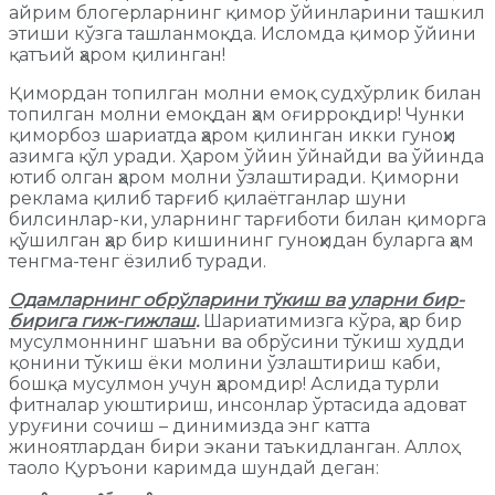
айрим блогерларнинг қимор ўйинларини ташкил
этиши кўзга ташланмоқда. Исломда қимор ўйини
қатъий ҳаром қилинган!
Қимордан топилган молни емоқ судхўрлик билан
топилган молни емоқдан ҳам оғирроқдир! Чунки
қиморбоз шариатда ҳаром қилинган икки гуноҳи
азимга қўл уради. Ҳаром ўйин ўйнайди ва ўйинда
ютиб олган ҳаром молни ўзлаштиради. Қиморни
реклама қилиб тарғиб қилаётганлар шуни
билсинлар-ки, уларнинг тарғиботи билан қиморга
қўшилган ҳар бир кишининг гуноҳидан буларга ҳам
тенгма-тенг ёзилиб туради.
Одамларнинг обрўларини тўкиш ва уларни бир-
бирига гиж-гижлаш
.
Шариатимизга кўра, ҳар бир
мусулмоннинг шаъни ва обрўсини тўкиш худди
қонини тўкиш ёки молини ўзлаштириш каби,
бошқа мусулмон учун ҳаромдир! Аслида турли
фитналар уюштириш, инсонлар ўртасида адоват
уруғини сочиш – динимизда энг катта
жиноятлардан бири экани таъкидланган. Аллоҳ
таоло Қуръони каримда шундай деган: