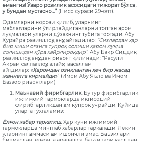
емангиз! Ўзаро розилик асосидаги тижорат бўлса,
у бундан мустасно…”
(Нисо сураси 29-оят).
Одамларни норози қилиб, уларнинг
маблағларини ўғирлайдиганларни топган ҳаром
луқмалари уларни дўзахнинг тубига тортади. Абу
Ҳурайра разияллоҳу анҳу айтадилар:
“Сизлардан ҳар
бир киши оғзига тупроқ солиши ҳаром луқма
солишидан кўра хайрлироқдир”
. Абу Бакр Сиддиқ
разияллоҳу анҳудан ривоят қилинади: “Расули
Акрам саллаллоҳу алайҳи васаллам
айтдилар:
«Ҳаромдан озиқланган ҳеч бир жасад
жаннатга кирмайди
»
” (Имом Абу Яъло ва Имом
Баззор ривоятлари).
Маънавий фирибгарлик
.
Бу тур фирибгарлик
ижтимоий тармоқларда иқтисодий
фирибгарликдан ҳам кўпроқ учрайди. Қуйида
уларга тўхталамиз:
Ёлғон хабар тарқатиш
.
Ҳар куни ижтимоий
тармоқларда минглаб хабарлар тарқалади. Лекин
уларнинг ҳаммаси ҳам ишончли эмас. Баъзилари
билмасдан ёлғонга аралашса, баъзилари қасддан,