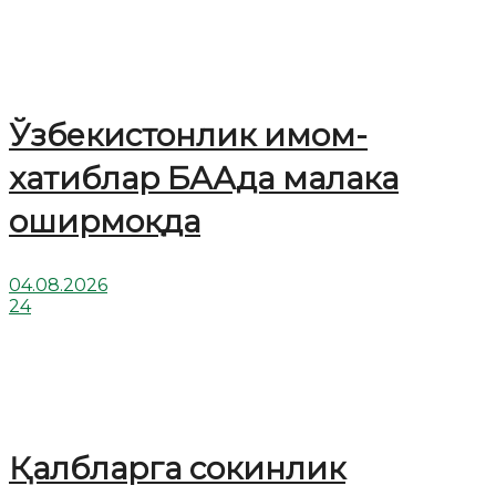
Ўзбекистонлик имом-
хатиблар БААда малака
оширмоқда
04.08.2026
24
Қалбларга сокинлик