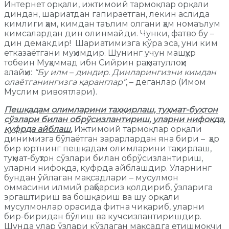
Интернет орқали, ижтимоий тармоқлар орқали
диндан, шариатдан гапираётган, лекин аслида
кимлиги ҳам, кимдан таълим олгани ҳам номаълум
кимсалардан дин олинмайди. Чунки, фатво бу –
дин демакдир! Шариатимизга кўра эса, уни ким
етказаётгани муҳимдир. Шунинг учун машҳур
тобеин Муҳаммад ибн Сийрин раҳматуллоҳи
алайҳи:
“Бу илм
–
диндир. Динларингизни кимдан
олаётганингизга қаранглар”
, – деганлар (Имом
Муслим ривоятлари).
П
ешқадам олимларини таҳқирлаш, туҳмат-буҳтон
сўзлари билан обрўсизлантириш, уларни нифоқда,
куфрда айблаш
.
Ижтимоий тармоқлар орқали
динимизга бўлаётган зарарлардан яна бири – ҳар
бир юртнинг пешқадам олимларини таҳқирлаш,
туҳмат-буҳтон сўзлари билан обрўсизлантириш,
уларни нифоқда, куфрда айблашдир. Уларнинг
бундан ўйлаган мақсадлари – мусулмон
оммасини илмий раҳбарсиз қолдириб, ўзларига
эргаштириш ва бошқариш ва шу орқали
мусулмонлар орасида фитна чиқариб, уларни
бир-биридан бўлиш ва кучсизлантиришдир.
Шунда улар ўзлари кўзлаган мақсадга етишмоқчи