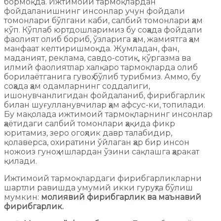
бормоқда. Ижтимоий тармоқлардан
фойдаланишнинг инсонлар учун фойдали
томонлари бўлгани каби, салбий томонлари ҳам
кўп. Кўплаб юртдошларимиз бу соҳада фойдали
фаолият олиб бориб, ўзларига ҳам, жамиятга ҳам
манфаат келтиришмоқда. Жумладан, фан,
маданият, реклама, савдо-сотиқ, кўргазма ва
илмий фаолиятлар халқаро тармоқларда олиб
борилаётганига гувоҳ бўлиб турибмиз. Аммо, бу
соҳада ҳам одамларнинг соддалиги,
ишонувчанлигидан фойдаланиб, фирибгарлик
билан шуғулланувчилар ҳам афсус-ки, топилади.
Бу мақолада ижтимоий тармоқларнинг инсонлар
ҳаётидаги салбий томонлари ҳақида фикр
юритамиз, зеро огоҳлик давр талабидир,
қолаверса, охиратини ўйлаган ҳар бир инсон
ножоиз гуноҳ ишлардан ўзини сақлашга ҳаракат
қилади.
Ижтимоий тармоқлардаги фирибгарликларни
шартли равишда умумий икки гуруҳга бўлиш
мумкин:
молиявий фирибгарлик ва маънавий
фирибгарлик.