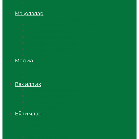
Ўзбекистон
Жаҳон
Мақолалар
Мусулмоннинг одоби
Оилам – саодат масканим!
Таълим-тарбия
Ибратли ҳикоялар
Хислатли ҳикматлар
Аёллар саҳифаси
Саломатлик
Медиа
Видео
Фото
Аудио
Вакиллик
Вилоят вакиллиги
Имомлар фаолиятидан
Фиқҳ мактаби
Масжидлар
Бўлимлар
Фиқҳ
Рамазон
Савол-жавоб
Ислом ва иймон