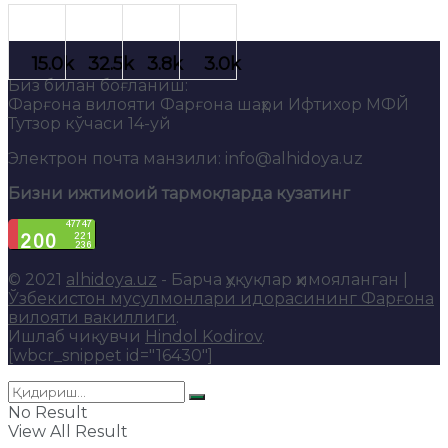
Биз билан боғланиш:
Фарғона вилояти Фарғона шаҳри Ифтихор МФЙ
Тутзор кўчаси 14-уй
Электрон почта манзили: info@alhidoya.uz
Бизни ижтимоий тармоқларда кузатинг
© 2021
alhidoya.uz
- Барча ҳуқуқлар ҳимояланган |
Ўзбекистон мусулмонлари идорасининг Фарғона
вилояти вакиллиги
.
Ишлаб чиқувчи
Hindol Kodirov
.
[wbcr_snippet id="16430"]
No Result
View All Result