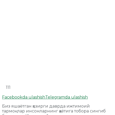
111
Facebookda ulashish
Telegramda ulashish
Биз яшаётган ҳозирги даврда ижтимоий
тармоқлар инсонларнинг ҳаётига тобора сингиб