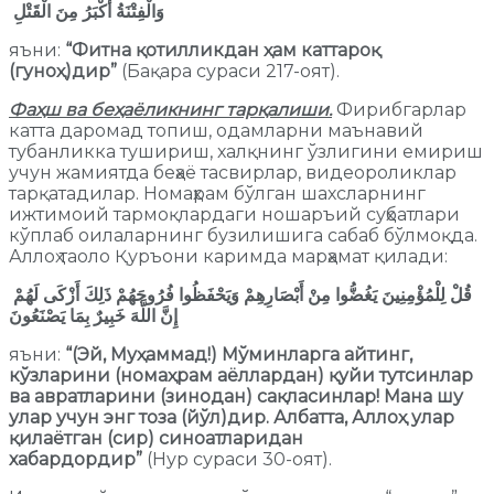
وَالْفِتْنَةُ أَكْبَرُ مِنَ الْقَتْلِ
яъни:
“Фитна қотилликдан ҳам каттароқ
(гуноҳ)дир”
(Бақара сураси 217-оят).
Фаҳш ва беҳаёликнинг тарқалиши
.
Фирибгарлар
катта даромад топиш, одамларни маънавий
тубанликка тушириш, халқнинг ўзлигини емириш
учун жамиятда беҳаё тасвирлар, видеороликлар
тарқатадилар. Номаҳрам бўлган шахсларнинг
ижтимоий тармоқлардаги ношаръий суҳбатлари
кўплаб оилаларнинг бузилишига сабаб бўлмоқда.
Аллоҳ таоло Қуръони каримда марҳамат қилади:
قُلْ لِلْمُؤْمِنِينَ يَغُضُّوا مِنْ أَبْصَارِهِمْ وَيَحْفَظُوا فُرُوجَهُمْ ذَلِكَ أَزْكَى لَهُمْ
إِنَّ اللَّهَ خَبِيرٌ بِمَا يَصْنَعُونَ
яъни:
“(Эй, Муҳаммад!) Мўминларга айтинг,
кўзларини (номаҳрам аёллардан) қуйи тутсинлар
ва авратларини (зинодан) сақласинлар! Мана шу
улар учун энг тоза (йўл)дир. Албатта, Аллоҳ улар
қилаётган (сир) синоатларидан
хабардордир”
(Нур сураси 30-оят).