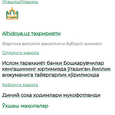
Улашиш
Улашиш
Alhidoya.uz таҳририяти
Фарғона вилояти вакиллиги Ахборот хизмати
Олдинги мақола
Ислом тараққиёт банки Бошқарувчилар
кенгашининг юртимизда ўтадиган йиллик
анжуманига тайёргарлик кўрилмоқда
Кейинги мақола
Диний соҳа ходимлари мукофотланди
Ўхшаш мақолалар