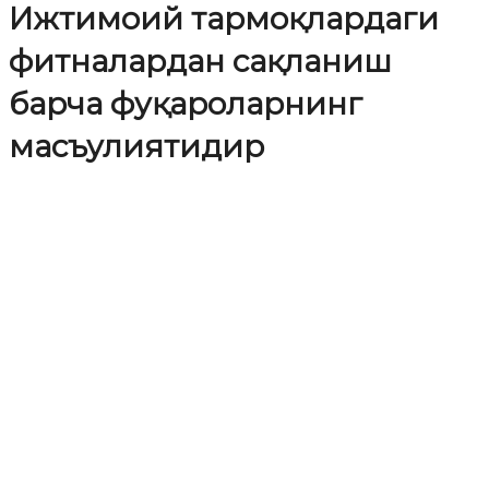
Ижтимоий тармоқлардаги
фитналардан сақланиш
барча фуқароларнинг
масъулиятидир