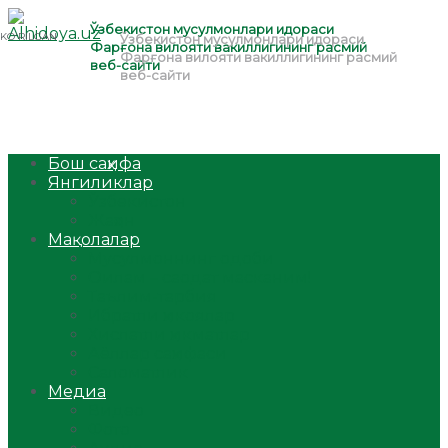
Бош саҳифа
Янгиликлар
Ўзбекистон
Жаҳон
Мақолалар
Мусулмоннинг одоби
Оилам – саодат масканим!
Таълим-тарбия
Ибратли ҳикоялар
Хислатли ҳикматлар
Аёллар саҳифаси
Саломатлик
Медиа
Видео
Фото