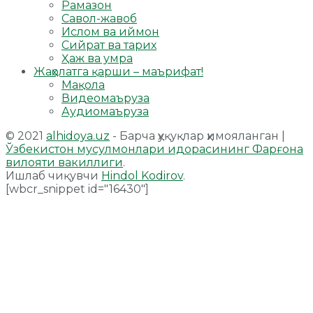
Рамазон
Савол-жавоб
Ислом ва иймон
Сийрат ва тарих
Ҳаж ва умра
Жаҳолатга қарши – маърифат!
Мақола
Видеомаъруза
Аудиомаъруза
© 2021
alhidoya.uz
- Барча ҳуқуқлар ҳимояланган |
Ўзбекистон мусулмонлари идорасининг Фарғона
вилояти вакиллиги
.
Ишлаб чиқувчи
Hindol Kodirov
.
[wbcr_snippet id="16430"]