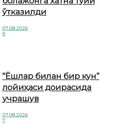
болажонга хатна тўйи
ўтказилди
07.08.2026
9
“Ёшлар билан бир кун”
лойиҳаси доирасида
учрашув
07.08.2026
7