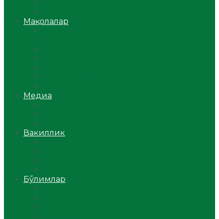
Ўзбекистон
Жаҳон
Мақолалар
Мусулмоннинг одоби
Оилам – саодат масканим!
Таълим-тарбия
Ибратли ҳикоялар
Хислатли ҳикматлар
Аёллар саҳифаси
Саломатлик
Медиа
Видео
Фото
Аудио
Вакиллик
Вилоят вакиллиги
Имомлар фаолиятидан
Фиқҳ мактаби
Масжидлар
Бўлимлар
Фиқҳ
Рамазон
Савол-жавоб
Ислом ва иймон