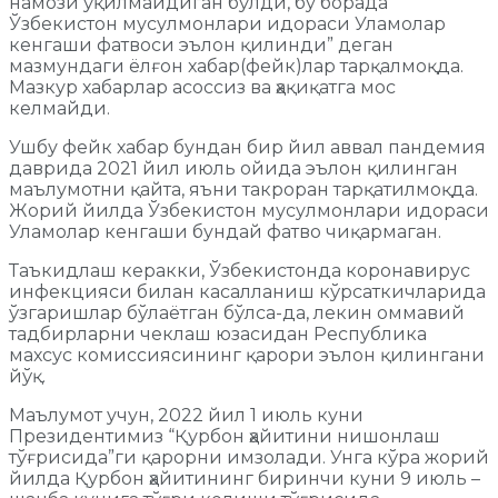
намози ўқилмайдиган бўлди, бу борада
Ўзбекистон мусулмонлари идораси Уламолар
кенгаши фатвоси эълон қилинди” деган
мазмундаги ёлғон хабар(фейк)лар тарқалмоқда.
Мазкур хабарлар асоссиз ва ҳақиқатга мос
келмайди.
Ушбу фейк хабар бундан бир йил аввал пандемия
даврида 2021 йил июль ойида эълон қилинган
маълумотни қайта, яъни такроран тарқатилмоқда.
Жорий йилда Ўзбекистон мусулмонлари идораси
Уламолар кенгаши бундай фатво чиқармаган.
Таъкидлаш керакки, Ўзбекистонда коронавирус
инфекцияси билан касалланиш кўрсаткичларида
ўзгаришлар бўлаётган бўлса-да, лекин оммавий
тадбирларни чеклаш юзасидан Республика
махсус комиссиясининг қарори эълон қилингани
йўқ.
Маълумот учун, 2022 йил 1 июль куни
Президентимиз “Қурбон ҳайитини нишонлаш
тўғрисида”ги қарорни имзолади. Унга кўра жорий
йилда Қурбон ҳайитининг биринчи куни 9 июль –