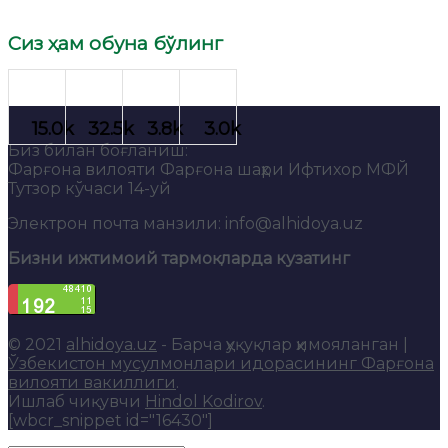
Сиз ҳам обуна бўлинг
Биз билан боғланиш:
Фарғона вилояти Фарғона шаҳри Ифтихор МФЙ
Тутзор кўчаси 14-уй
Электрон почта манзили: info@alhidoya.uz
Бизни ижтимоий тармоқларда кузатинг
© 2021
alhidoya.uz
- Барча ҳуқуқлар ҳимояланган |
Ўзбекистон мусулмонлари идорасининг Фарғона
вилояти вакиллиги
.
Ишлаб чиқувчи
Hindol Kodirov
.
[wbcr_snippet id="16430"]