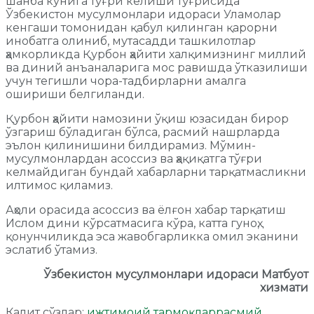
шанба кунига тўғри келиши тўғрисида
Ўзбекистон мусулмонлари идораси Уламолар
кенгаши томонидан қабул қилинган қарорни
инобатга олиниб, мутасадди ташкилотлар
ҳамкорликда Қурбон ҳайити халқимизнинг миллий
ва диний анъаналарига мос равишда ўтказилиши
учун тегишли чора-тадбирларни амалга
ошириши белгиланди.
Қурбон ҳайити намозини ўқиш юзасидан бирор
ўзгариш бўладиган бўлса, расмий нашрларда
эълон қилинишини билдирамиз. Мўмин-
мусулмонлардан асоссиз ва ҳақиқатга тўғри
келмайдиган бундай хабарларни тарқатмасликни
илтимос қиламиз.
Аҳоли орасида асоссиз ва ёлғон хабар тарқатиш
Ислом дини кўрсатмасига кўра, катта гуноҳ,
қонунчиликда эса жавобгарликка омил эканини
эслатиб ўтамиз.
Ўзбекистон мусулмонлари идораси Матбуот
хизмати
Калит сўзлар:
ижтимоий тармоқлар
расмий