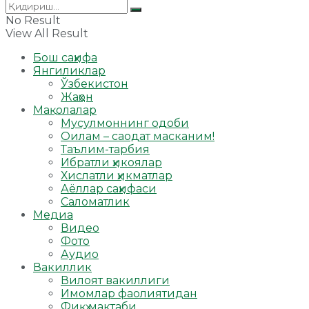
No Result
View All Result
Бош саҳифа
Янгиликлар
Ўзбекистон
Жаҳон
Мақолалар
Мусулмоннинг одоби
Оилам – саодат масканим!
Таълим-тарбия
Ибратли ҳикоялар
Хислатли ҳикматлар
Аёллар саҳифаси
Саломатлик
Медиа
Видео
Фото
Аудио
Вакиллик
Вилоят вакиллиги
Имомлар фаолиятидан
Фиқҳ мактаби