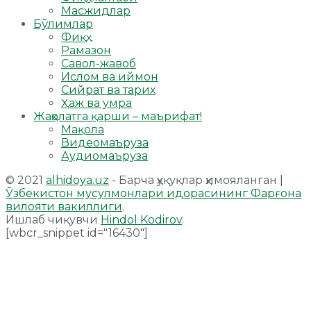
Масжидлар
Бўлимлар
Фиқҳ
Рамазон
Савол-жавоб
Ислом ва иймон
Сийрат ва тарих
Ҳаж ва умра
Жаҳолатга қарши – маърифат!
Мақола
Видеомаъруза
Аудиомаъруза
© 2021
alhidoya.uz
- Барча ҳуқуқлар ҳимояланган |
Ўзбекистон мусулмонлари идорасининг Фарғона
вилояти вакиллиги
.
Ишлаб чиқувчи
Hindol Kodirov
.
[wbcr_snippet id="16430"]