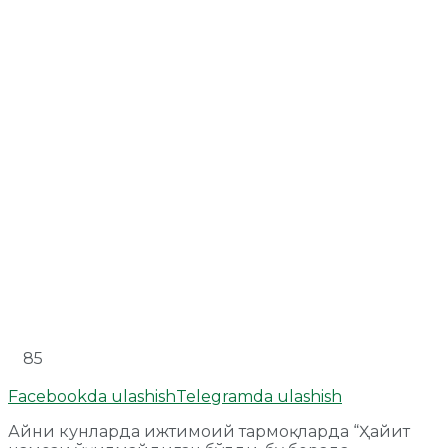
85
Facebookda ulashish
Telegramda ulashish
Айни кунларда ижтимоий тармоқларда “Ҳайит