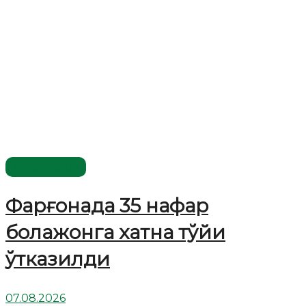
Ўзбекистон
Фарғонада 35 нафар
болажонга хатна тўйи
ўтказилди
07.08.2026