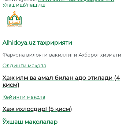
Улашиш
Улашиш
Alhidoya.uz таҳририяти
Фарғона вилояти вакиллиги Ахборот хизмати
Олдинги мақола
Ҳаж илм ва амал билан адо этилади (4
қисм)
Кейинги мақола
Ҳаж ихлосдир! (5 қисм)
Ўхшаш мақолалар