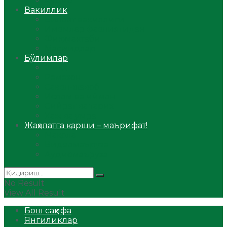
Аудио
Вакиллик
Вилоят вакиллиги
Имомлар фаолиятидан
Фиқҳ мактаби
Масжидлар
Бўлимлар
Фиқҳ
Рамазон
Савол-жавоб
Ислом ва иймон
Сийрат ва тарих
Ҳаж ва умра
Жаҳолатга қарши – маърифат!
Мақола
Видеомаъруза
Аудиомаъруза
No Result
View All Result
Бош саҳифа
Янгиликлар