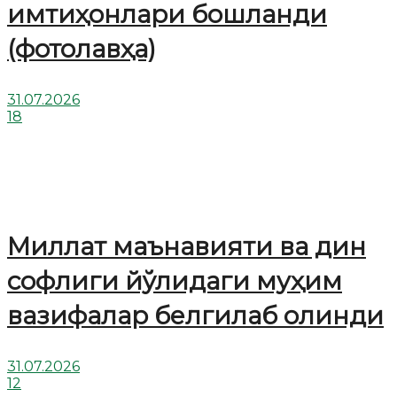
имтиҳонлари бошланди
(фотолавҳа)
31.07.2026
18
Миллат маънавияти ва дин
софлиги йўлидаги муҳим
вазифалар белгилаб олинди
31.07.2026
12