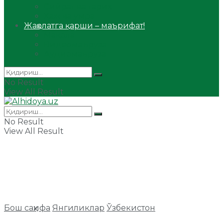
Сийрат ва тарих
Ҳаж ва умра
Жаҳолатга қарши – маърифат!
Мақола
Видеомаъруза
Аудиомаъруза
No Result
View All Result
No Result
View All Result
Бош саҳифа
Янгиликлар
Ўзбекистон