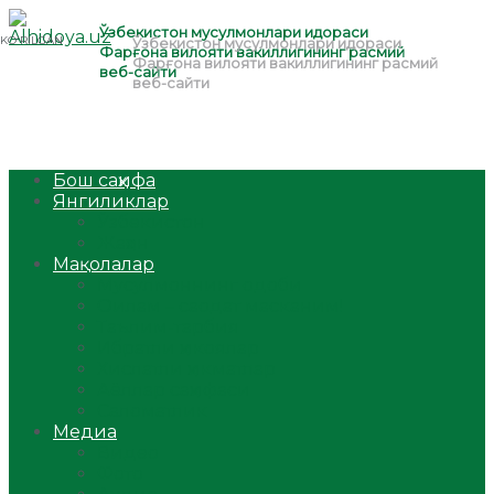
Бош саҳифа
Янгиликлар
Ўзбекистон
Жаҳон
Мақолалар
Мусулмоннинг одоби
Оилам – саодат масканим!
Таълим-тарбия
Ибратли ҳикоялар
Хислатли ҳикматлар
Аёллар саҳифаси
Саломатлик
Медиа
Видео
Фото