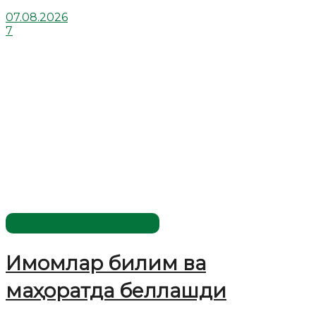
07.08.2026
7
Имомлар фаолиятидан
Имомлар билим ва
маҳоратда беллашди