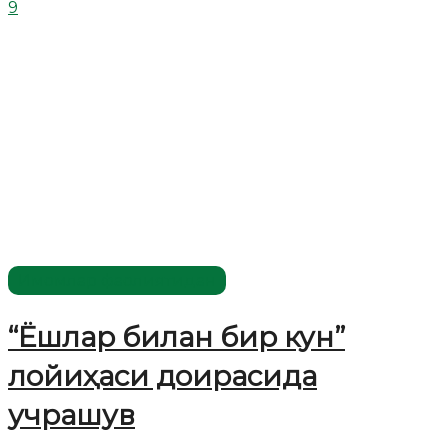
9
Имомлар фаолиятидан
“Ёшлар билан бир кун”
лойиҳаси доирасида
учрашув