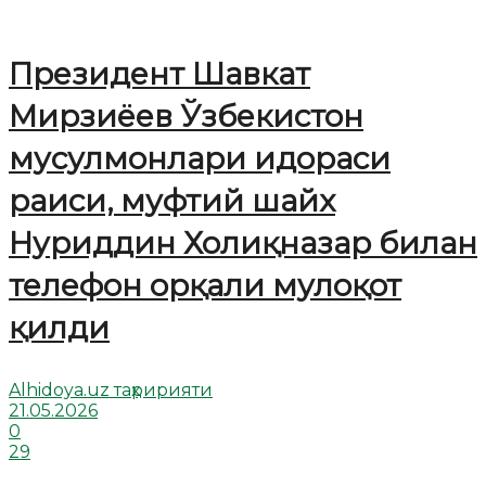
Президент Шавкат
Мирзиёев Ўзбекистон
мусулмонлари идораси
раиси, муфтий шайх
Нуриддин Холиқназар билан
телефон орқали мулоқот
қилди
Alhidoya.uz таҳририяти
21.05.2026
0
29