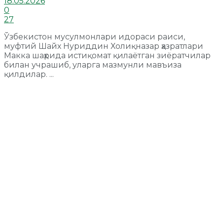
18.05.2026
0
27
Ўзбекистон мусулмонлари идораси раиси,
муфтий Шайх Нуриддин Холиқназар ҳазратлари
Макка шаҳрида истиқомат қилаётган зиёратчилар
билан учрашиб, уларга мазмунли мавъиза
қилдилар. ...