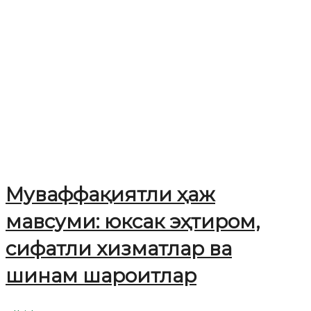
Муваффақиятли ҳаж
мавсуми: юксак эҳтиром,
сифатли хизматлар ва
шинам шароитлар