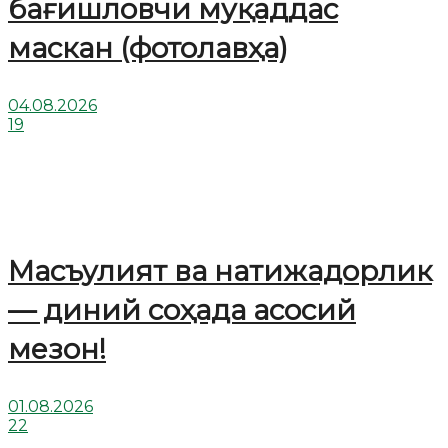
бағишловчи муқаддас
маскан (фотолавҳа)
04.08.2026
19
Масъулият ва натижадорлик
— диний соҳада асосий
мезон!
01.08.2026
22