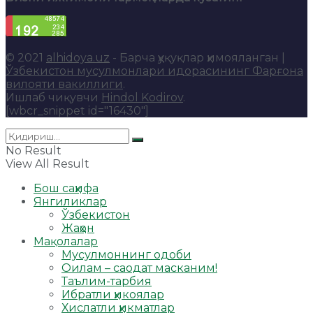
© 2021
alhidoya.uz
- Барча ҳуқуқлар ҳимояланган |
Ўзбекистон мусулмонлари идорасининг Фарғона
вилояти вакиллиги
.
Ишлаб чиқувчи
Hindol Kodirov
.
[wbcr_snippet id="16430"]
No Result
View All Result
Бош саҳифа
Янгиликлар
Ўзбекистон
Жаҳон
Мақолалар
Мусулмоннинг одоби
Оилам – саодат масканим!
Таълим-тарбия
Ибратли ҳикоялар
Хислатли ҳикматлар