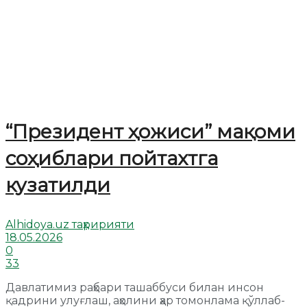
“Президент ҳожиси” мақоми
соҳиблари пойтахтга
кузатилди
Alhidoya.uz таҳририяти
18.05.2026
0
33
Давлатимиз раҳбари ташаббуси билан инсон
қадрини улуғлаш, аҳолини ҳар томонлама қўллаб-