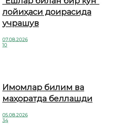
“Ёшлар билан бир кун”
лойиҳаси доирасида
учрашув
07.08.2026
10
Имомлар билим ва
маҳоратда беллашди
05.08.2026
34