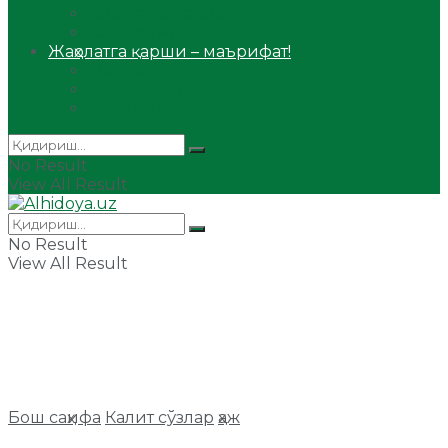
Сийрат ва тарих
Ҳаж ва умра
Жаҳолатга қарши – маърифат!
Мақола
Видеомаъруза
Аудиомаъруза
No Result
View All Result
No Result
View All Result
Бош саҳифа
Калит сўзлар
ҳаж