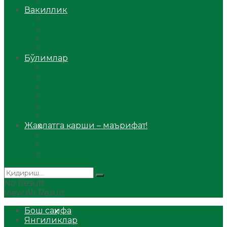
Аудио
Вакиллик
Вилоят вакиллиги
Имомлар фаолиятидан
Фиқҳ мактаби
Масжидлар
Бўлимлар
Фиқҳ
Рамазон
Савол-жавоб
Ислом ва иймон
Сийрат ва тарих
Ҳаж ва умра
Жаҳолатга қарши – маърифат!
Мақола
Видеомаъруза
Аудиомаъруза
No Result
View All Result
Бош саҳифа
Янгиликлар