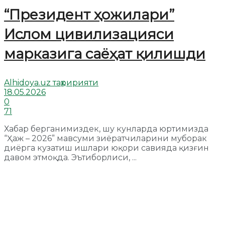
“Президент ҳожилари”
Ислом цивилизацияси
марказига саёҳат қилишди
Alhidoya.uz таҳририяти
18.05.2026
0
71
Хабар берганимиздек, шу кунларда юртимизда
“Ҳаж – 2026” мавсуми зиёратчиларини муборак
диёрга кузатиш ишлари юқори савияда қизғин
давом этмоқда. Эътиборлиси, ...