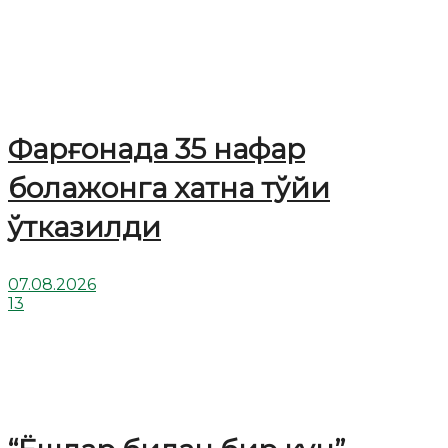
Фарғонада 35 нафар
болажонга хатна тўйи
ўтказилди
07.08.2026
13