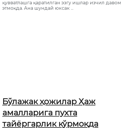
қувватлашга қаратилган эзгу ишлар изчил давом
этмоқда. Ана шундай юксак ...
Бўлажак ҳожилар Ҳаж
амалларига пухта
тайёргарлик кўрмоқда