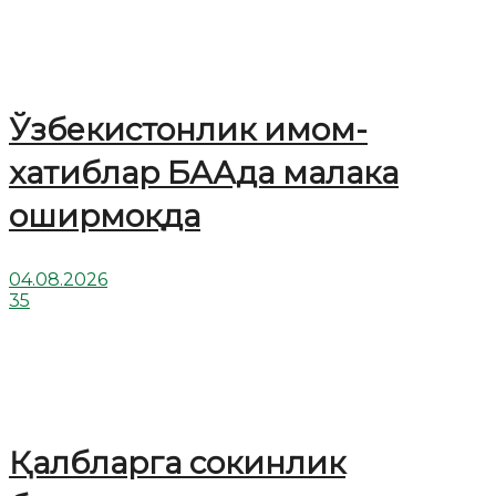
Ўзбекистонлик имом-
хатиблар БААда малака
оширмоқда
04.08.2026
35
Қалбларга сокинлик