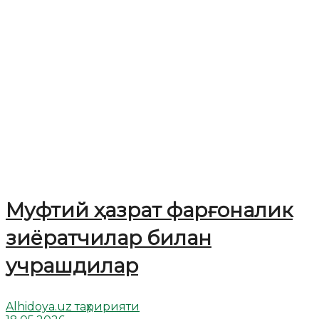
Муфтий ҳазрат фарғоналик
зиёратчилар билан
учрашдилар
Alhidoya.uz таҳририяти