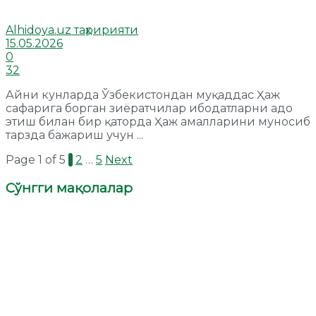
Alhidoya.uz таҳририяти
15.05.2026
0
32
Айни кунларда Ўзбекистондан муқаддас Ҳаж
сафарига борган зиёратчилар ибодатларни адо
этиш билан бир қаторда Ҳаж амалларини муносиб
тарзда бажариш учун ...
Page 1 of 5
1
2
…
5
Next
Сўнгги мақолалар