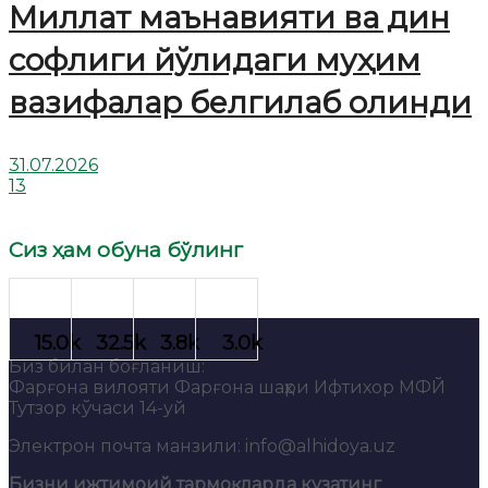
Миллат маънавияти ва дин
софлиги йўлидаги муҳим
вазифалар белгилаб олинди
31.07.2026
13
Сиз ҳам обуна бўлинг
Биз билан боғланиш:
Фарғона вилояти Фарғона шаҳри Ифтихор МФЙ
Тутзор кўчаси 14-уй
Электрон почта манзили: info@alhidoya.uz
Бизни ижтимоий тармоқларда кузатинг