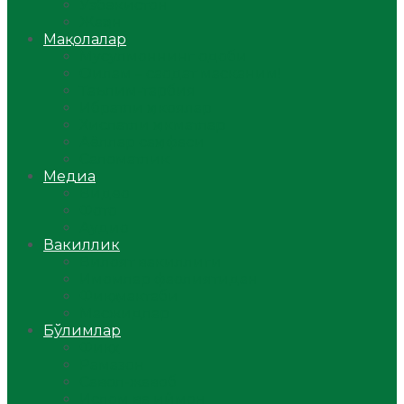
Ўзбекистон
Жаҳон
Мақолалар
Мусулмоннинг одоби
Оилам – саодат масканим!
Таълим-тарбия
Ибратли ҳикоялар
Хислатли ҳикматлар
Аёллар саҳифаси
Саломатлик
Медиа
Видео
Фото
Аудио
Вакиллик
Вилоят вакиллиги
Имомлар фаолиятидан
Фиқҳ мактаби
Масжидлар
Бўлимлар
Фиқҳ
Рамазон
Савол-жавоб
Ислом ва иймон