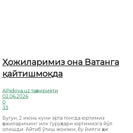
Ҳожиларимиз она Ватанга
қайтишмоқда
Alhidoya.uz таҳририяти
02.06.2026
0
33
Бугун, 2 июнь куни эрта тонгда юртимиз
ҳожиларининг илк гуруҳлари юртимизга йўл
олишди. Айтиб ўтиш жоизки, бу йилги ҳаж