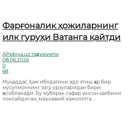
Фарғоналик ҳожиларнинг
илк гуруҳи Ватанга қайтди
Alhidoya.uz таҳририяти
08.06.2026
0
68
Муқаддас Ҳаж ибодатини адо этиш ҳар бир
мусулмоннинг эзгу орзуларидан бири
ҳисобланади. Бу муборак сафар инсон қалбини
поклайдиган, маънавий камолотга ...