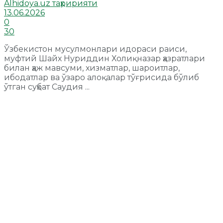
Alhidoya.uz таҳририяти
13.06.2026
0
30
Ўзбекистон мусулмонлари идораси раиси,
муфтий Шайх Нуриддин Холиқназар ҳазратлари
билан ҳаж мавсуми, хизматлар, шароитлар,
ибодатлар ва ўзаро алоқалар тўғрисида бўлиб
ўтган суҳбат Саудия ...