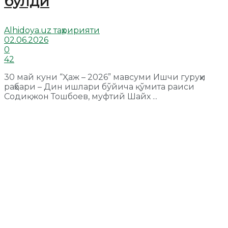
бўлди
Alhidoya.uz таҳририяти
02.06.2026
0
42
30 май куни “Ҳаж – 2026” мавсуми Ишчи гуруҳи
раҳбари – Дин ишлари бўйича қўмита раиси
Содиқжон Тошбоев, муфтий Шайх ...