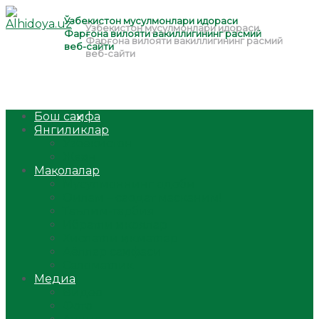
Бош саҳифа
Янгиликлар
Ўзбекистон
Жаҳон
Мақолалар
Мусулмоннинг одоби
Оилам – саодат масканим!
Таълим-тарбия
Ибратли ҳикоялар
Хислатли ҳикматлар
Аёллар саҳифаси
Саломатлик
Медиа
Видео
Фото