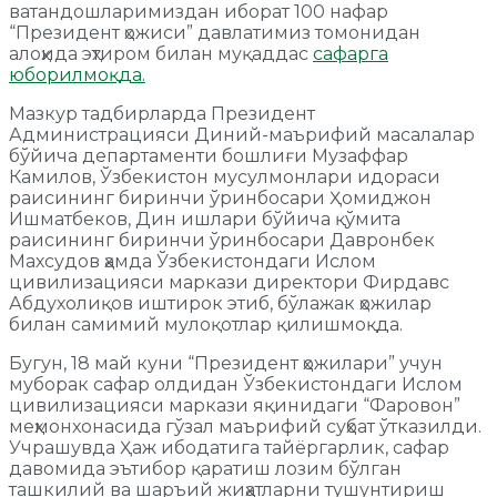
ватандошларимиздан иборат 100 нафар
“Президент ҳожиси” давлатимиз томонидан
алоҳида эҳтиром билан муқаддас
сафарга
юборилмоқда.
Мазкур тадбирларда Президент
Администрацияси Диний-маърифий масалалар
бўйича департаменти бошлиғи Музаффар
Камилов, Ўзбекистон мусулмонлари идораси
раисининг биринчи ўринбосари Ҳомиджон
Ишматбеков, Дин ишлари бўйича қўмита
раисининг биринчи ўринбосари Давронбек
Махсудов ҳамда Ўзбекистондаги Ислом
цивилизацияси маркази директори Фирдавс
Абдухолиқов иштирок этиб, бўлажак ҳожилар
билан самимий мулоқотлар қилишмоқда.
Бугун, 18 май куни “Президент ҳожилари” учун
муборак сафар олдидан Ўзбекистондаги Ислом
цивилизацияси маркази яқинидаги “Фаровон”
меҳмонхонасида гўзал маърифий суҳбат ўтказилди.
Учрашувда Ҳаж ибодатига тайёргарлик, сафар
давомида эътибор қаратиш лозим бўлган
ташкилий ва шаръий жиҳатларни тушунтириш