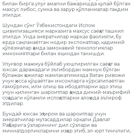
билан бирга улуғ амални бажаришда қулай бўлган
махсус либос, сумка ва зарур қўлланмалар тақдим
этилди.
Шундан сўнг Ўзбекистондаги Ислом
цивилизацияси марказига махсус саёҳат ташкил
этилди. Унда зиёратчилар марказ фаолияти, бу
ерда сақланаётган нодир экспонатлар, қадимий
қўлёзмалар ҳамда замонавий технологиялар
имкониятлари билан яқиндан танишди.
Улуғвор мажмуа бўйлаб уюштирилган саёҳат ва
юксак даражадаги эътибордан мамнун бўлган
бўлажак ҳожилар мамлакатимизда Ватан ривожи
учун ҳисса қўшаётган инсонларга кўрсатилаётган
ғамхўрлик, илм олиш ва ибодатларни адо этиш
учун қилинган шароитлар ҳамда диний-маърифий
соҳадаги кўламли ислоҳотларни алоҳида эътироф
этдилар.
Бундай юксак эҳтиром ва шароитлар учун
зиёратчилар мутасаддилар орқали Давлат
Раҳбарига ўзларининг дил сўзлари ва
миннатдорликларини изҳор этиб, эл-юрт тинчлиги,