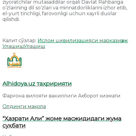
ziyoratchilar mutasaddilar orqali Davlat Rahbariga
o‘zlarining dil so‘zlari va minnatdorliklarini izhor etib,
el-yurt tinchligi, farovonligi uchun xayrli duolar
qilishdi.
Калит сўзлар:
Ислом цивилизацияси маркази
ҳаж
Улашиш
Улашиш
Alhidoya.uz таҳририяти
Фарғона вилояти вакиллиги Ахборот хизмати
Олдинги мақола
“Ҳазрати Али” жоме масжидидаги жума
суҳбати