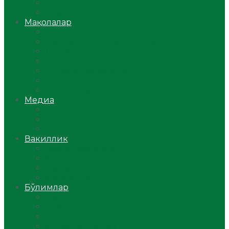
Ўзбекистон
Жаҳон
Мақолалар
Мусулмоннинг одоби
Оилам – саодат масканим!
Таълим-тарбия
Ибратли ҳикоялар
Хислатли ҳикматлар
Аёллар саҳифаси
Саломатлик
Медиа
Видео
Фото
Аудио
Вакиллик
Вилоят вакиллиги
Имомлар фаолиятидан
Фиқҳ мактаби
Масжидлар
Бўлимлар
Фиқҳ
Рамазон
Савол-жавоб
Ислом ва иймон