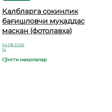
Қалбларга сокинлик
бағишловчи муқаддас
маскан (фотолавҳа)
04.08.2026
14
Сўнгги мақолалар