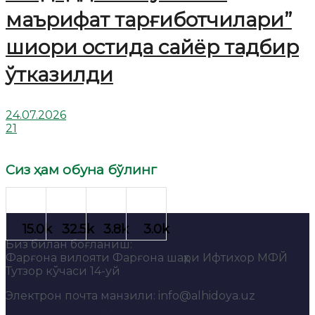
маърифат тарғиботчилари”
шиори остида сайёр тадбир
ўтказилди
24.07.2026
21
Сиз ҳам обуна бўлинг
Биз билан боғланиш:
Фарғона вилояти Фарғона шаҳри Ифтихор МФЙ
Тутзор кўчаси 14-уй
Электрон почта манзили: info@alhidoya.uz