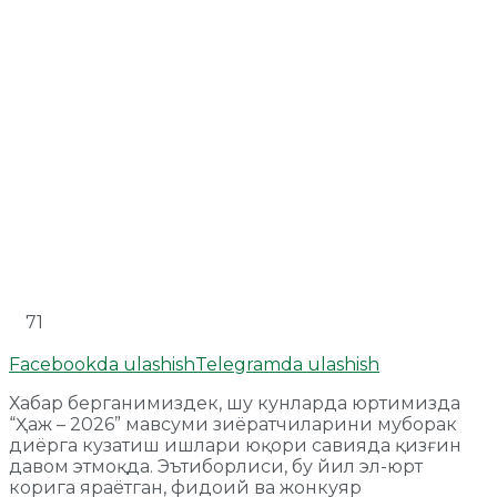
71
Facebookda ulashish
Telegramda ulashish
Хабар берганимиздек, шу кунларда юртимизда
“Ҳаж – 2026” мавсуми зиёратчиларини муборак
диёрга кузатиш ишлари юқори савияда қизғин
давом этмоқда. Эътиборлиси, бу йил эл-юрт
корига яраётган, фидоий ва жонкуяр