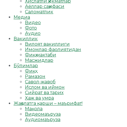
Хислатли ҳикматлар
Аёллар саҳифаси
Саломатлик
Медиа
Видео
Фото
Аудио
Вакиллик
Вилоят вакиллиги
Имомлар фаолиятидан
Фиқҳ мактаби
Масжидлар
Бўлимлар
Фиқҳ
Рамазон
Савол-жавоб
Ислом ва иймон
Сийрат ва тарих
Ҳаж ва умра
Жаҳолатга қарши – маърифат!
Мақола
Видеомаъруза
Аудиомаъруза