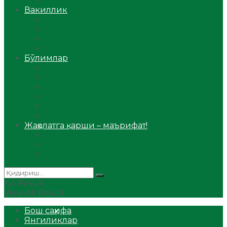
Аудио
Вакиллик
Вилоят вакиллиги
Имомлар фаолиятидан
Фиқҳ мактаби
Масжидлар
Бўлимлар
Фиқҳ
Рамазон
Савол-жавоб
Ислом ва иймон
Сийрат ва тарих
Ҳаж ва умра
Жаҳолатга қарши – маърифат!
Мақола
Видеомаъруза
Аудиомаъруза
No Result
View All Result
Бош саҳифа
Янгиликлар