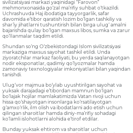
sivilizatsiyasi markazi yaqinidagi “Farovon”
mehmonxonasida go‘zal ma’rifiy suhbat o‘tkazildi.
Uchrashuvda Haj ibodatiga tayyorgarlik, safar
davomida e’tibor qaratish lozim bo‘lgan tashkiliy va
shar’iy jihatlarni tushuntirish bilan birga ulug‘ amalni
bajarishda qulay bo‘lgan maxsus libos, sumka va zarur
qo‘llanmalar taqdim etildi.
Shundan so‘ng O‘zbekistondagi Islom sivilizatsiyasi
markaziga maxsus sayohat tashkil etildi. Unda
ziyoratchilar markaz faoliyati, bu yerda saqlanayotgan
nodir eksponatlar, qadimiy qo‘lyozmalar hamda
zamonaviy texnologiyalar imkoniyatlari bilan yaqindan
tanishdi.
Ulug‘vor majmua bo‘ylab uyushtirilgan sayohat va
yuksak darajadagi e’tibordan mamnun bo‘lgan
bo‘lajak hojilar mamlakatimizda Vatan rivoji uchun
hissa qo‘shayotgan insonlarga ko‘rsatilayotgan
g‘amxo‘rlik, ilm olish va ibodatlarni ado etish uchun
qilingan sharoitlar hamda diniy-ma’rifiy sohadagi
ko‘lamli islohotlarni alohida e’tirof etdilar.
Bunday yuksak ehtirom va sharoitlar uchun