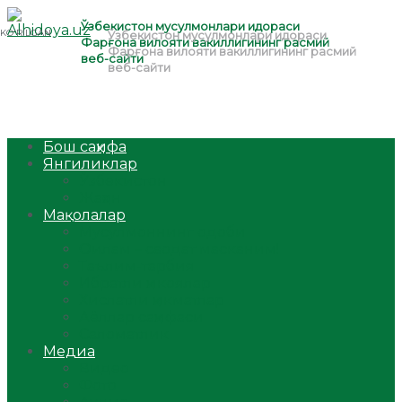
Бош саҳифа
Янгиликлар
Ўзбекистон
Жаҳон
Мақолалар
Мусулмоннинг одоби
Оилам – саодат масканим!
Таълим-тарбия
Ибратли ҳикоялар
Хислатли ҳикматлар
Аёллар саҳифаси
Саломатлик
Медиа
Видео
Фото