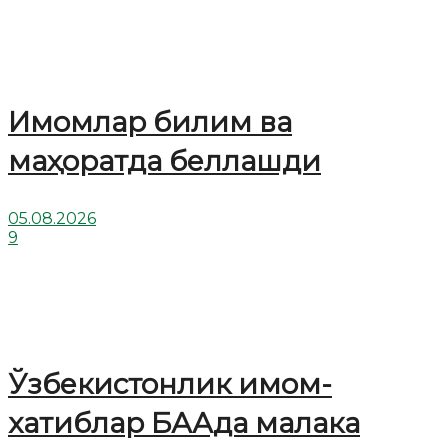
Имомлар билим ва
маҳоратда беллашди
05.08.2026
9
Ўзбекистонлик имом-
хатиблар БААда малака