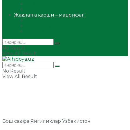
Сийрат ва тарих
Ҳаж ва умра
Жаҳолатга қарши – маърифат!
Мақола
Видеомаъруза
Аудиомаъруза
No Result
View All Result
No Result
View All Result
Бош саҳифа
Янгиликлар
Ўзбекистон