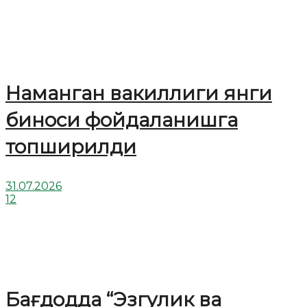
Наманган вакиллиги янги
биноси фойдаланишга
топширилди
31.07.2026
12
Бағдодда “Эзгулик ва