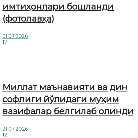
имтиҳонлари бошланди
(фотолавҳа)
31.07.2026
17
Миллат маънавияти ва дин
софлиги йўлидаги муҳим
вазифалар белгилаб олинди
31.07.2026
12