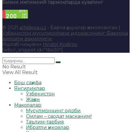
Бизни ижтимоий тармоқларда кузатинг
© 2021
alhidoya.uz
- Барча ҳуқуқлар ҳимояланган |
Ўзбекистон мусулмонлари идорасининг Фарғона
вилояти вакиллиги
.
Ишлаб чиқувчи
Hindol Kodirov
.
[wbcr_snippet id="16430"]
No Result
View All Result
Бош саҳифа
Янгиликлар
Ўзбекистон
Жаҳон
Мақолалар
Мусулмоннинг одоби
Оилам – саодат масканим!
Таълим-тарбия
Ибратли ҳикоялар