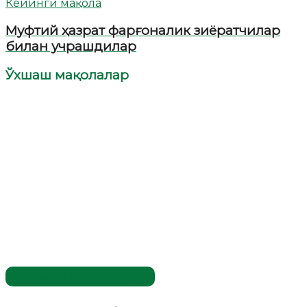
Кейинги мақола
Муфтий ҳазрат фарғоналик зиёратчилар
билан учрашдилар
Ўхшаш мақолалар
Имомлар фаолиятидан