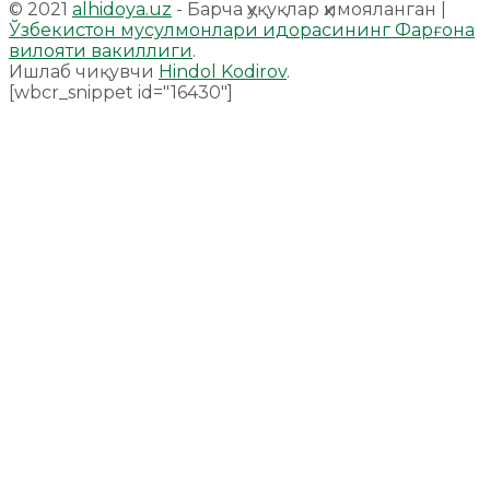
© 2021
alhidoya.uz
- Барча ҳуқуқлар ҳимояланган |
Ўзбекистон мусулмонлари идорасининг Фарғона
вилояти вакиллиги
.
Ишлаб чиқувчи
Hindol Kodirov
.
[wbcr_snippet id="16430"]