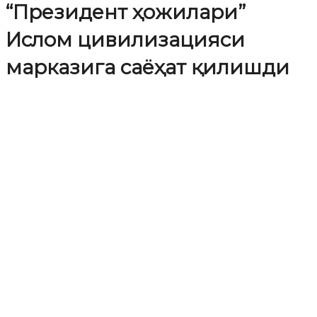
“Президент ҳожилари”
Ислом цивилизацияси
марказига саёҳат қилишди