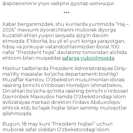
фаровонлиги учун хайрли дуолар қилишди.
***
Xabar berganimizdek, shu kunlarda yurtimizda “Haj –
2026” mavsumi ziyoratchilarini muborak diyorga
kuzatish ishlari yuqori saviyada qizg‘in davom
etmoqda. E’tiborlisi, bu yil el-yurt koriga yarayotgan,
fidoiy va jonkuyar vatandoshlarimizdan iborat 100
nafar “Prezident hojisi” davlatimiz tomonidan alohida
ehtirom bilan muqaddas
safarga yuborilmoqda
.
Mazkur tadbirlarda Prezident Administratsiyasi Diniy-
ma’rifiy masalalar bo‘yicha departamenti boshlig‘i
Muzaffar Kamilov, O‘zbekiston musulmonlari idorasi
raisining birinchi o‘rinbosari Homidjon Ishmatbekov,
Din ishlari bo‘yicha qo‘mita raisining birinchi o‘rinbosari
Davronbek Maxsudov hamda O‘zbekistondagi Islom
sivilizatsiyasi markazi direktori Firdavs Abduxoliqov
ishtirok etib, bo‘lajak hojilar bilan samimiy muloqotlar
qilishmoqda.
Bugun, 18 may kuni “Prezident hojilari” uchun
muborak safar oldidan O‘zbekistondagi Islom