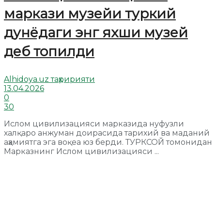
маркази музейи туркий
дунёдаги энг яхши музей
деб топилди
Alhidoya.uz таҳририяти
13.04.2026
0
30
Ислом цивилизацияси марказида нуфузли
халқаро анжуман доирасида тарихий ва маданий
аҳамиятга эга воқеа юз берди. ТУРКСОЙ томонидан
Марказнинг Ислом цивилизацияси ...