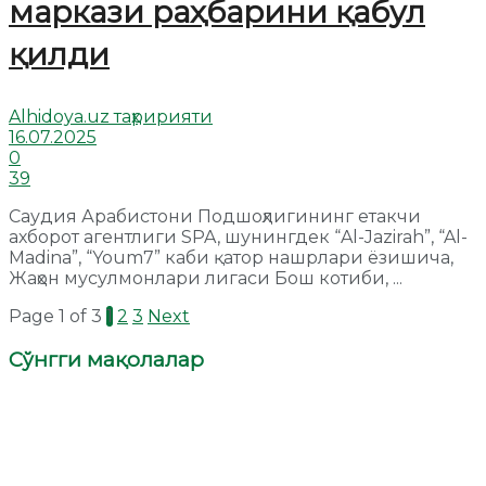
маркази раҳбарини қабул
қилди
Alhidoya.uz таҳририяти
16.07.2025
0
39
Саудия Арабистони Подшоҳлигининг етакчи
ахборот агентлиги SPA, шунингдек “Al-Jazirah”, “Al-
Madina”, “Youm7” каби қатор нашрлари ёзишича,
Жаҳон мусулмонлари лигаси Бош котиби, ...
Page 1 of 3
1
2
3
Next
Сўнгги мақолалар