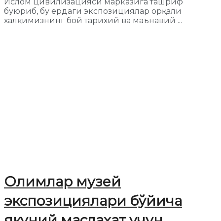
Ислом цивилизацияси марказига ташриф
буюриб, бу ердаги экспозициялар орқали
халқимизнинг бой тарихий ва маънавий ...
Олимлар музей
экспозициялари бўйича
якуний маслаҳат учун