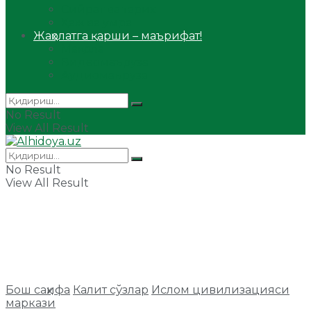
Сийрат ва тарих
Ҳаж ва умра
Жаҳолатга қарши – маърифат!
Мақола
Видеомаъруза
Аудиомаъруза
No Result
View All Result
No Result
View All Result
Бош саҳифа
Калит сўзлар
Ислом цивилизацияси
маркази