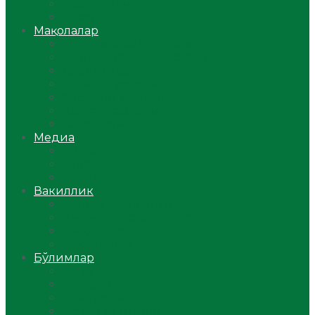
Ўзбекистон
Жаҳон
Мақолалар
Мусулмоннинг одоби
Оилам – саодат масканим!
Таълим-тарбия
Ибратли ҳикоялар
Хислатли ҳикматлар
Аёллар саҳифаси
Саломатлик
Медиа
Видео
Фото
Аудио
Вакиллик
Вилоят вакиллиги
Имомлар фаолиятидан
Фиқҳ мактаби
Масжидлар
Бўлимлар
Фиқҳ
Рамазон
Савол-жавоб
Ислом ва иймон