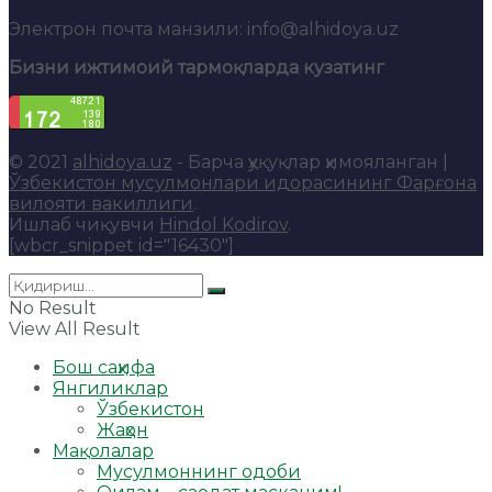
Электрон почта манзили: info@alhidoya.uz
Бизни ижтимоий тармоқларда кузатинг
© 2021
alhidoya.uz
- Барча ҳуқуқлар ҳимояланган |
Ўзбекистон мусулмонлари идорасининг Фарғона
вилояти вакиллиги
.
Ишлаб чиқувчи
Hindol Kodirov
.
[wbcr_snippet id="16430"]
No Result
View All Result
Бош саҳифа
Янгиликлар
Ўзбекистон
Жаҳон
Мақолалар
Мусулмоннинг одоби