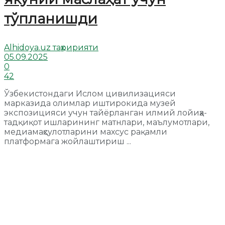
тўпланишди
Alhidoya.uz таҳририяти
05.09.2025
0
42
Ўзбекистондаги Ислом цивилизацияси
марказида олимлар иштирокида музей
экспозицияси учун тайёрланган илмий лойиҳа-
тадқиқот ишларининг матнлари, маълумотлари,
медиамаҳсулотларини махсус рақамли
платформага жойлаштириш ...