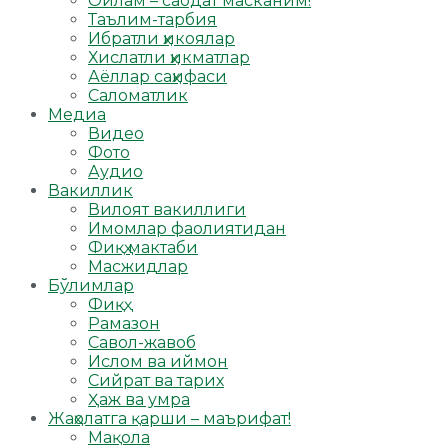
Оилам – саодат масканим!
Таълим-тарбия
Ибратли ҳикоялар
Хислатли ҳикматлар
Аёллар саҳифаси
Саломатлик
Медиа
Видео
Фото
Аудио
Вакиллик
Вилоят вакиллиги
Имомлар фаолиятидан
Фиқҳ мактаби
Масжидлар
Бўлимлар
Фиқҳ
Рамазон
Савол-жавоб
Ислом ва иймон
Сийрат ва тарих
Ҳаж ва умра
Жаҳолатга қарши – маърифат!
Мақола