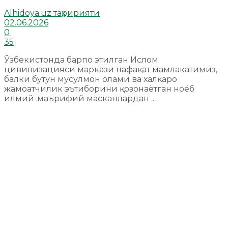
Alhidoya.uz таҳририяти
02.06.2026
0
35
Ўзбекистонда барпо этилган Ислом
цивилизацияси маркази нафақат мамлакатимиз,
балки бутун мусулмон олами ва халқаро
жамоатчилик эътиборини қозонаётган ноёб
илмий-маърифий масканлардан ...