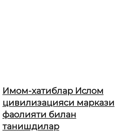
Имом-хатиблар Ислом
цивилизацияси маркази
фаолияти билан
танишдилар