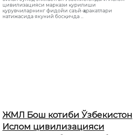
цивилизацияси маркази қурилиши
қурувчиларнинг фидойи саъй-ҳаракатлари
натижасида якуний босқичда ...
ЖМЛ Бош котиби Ўзбекистон
Ислом цивилизацияси