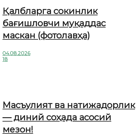
Қалбларга сокинлик
бағишловчи муқаддас
маскан (фотолавҳа)
04.08.2026
18
Масъулият ва натижадорлик
— диний соҳада асосий
мезон!