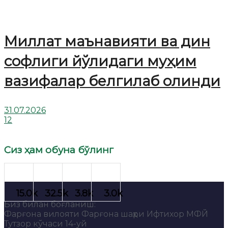
Миллат маънавияти ва дин
софлиги йўлидаги муҳим
вазифалар белгилаб олинди
31.07.2026
12
Сиз ҳам обуна бўлинг
Биз билан боғланиш:
Фарғона вилояти Фарғона шаҳри Ифтихор МФЙ
Тутзор кўчаси 14-уй