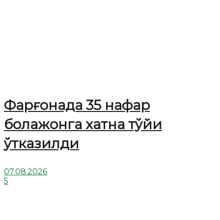
Фарғонада 35 нафар
болажонга хатна тўйи
ўтказилди
07.08.2026
5