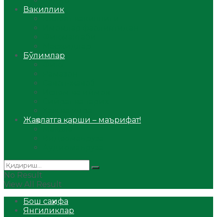
Аудио
Вакиллик
Вилоят вакиллиги
Имомлар фаолиятидан
Фиқҳ мактаби
Масжидлар
Бўлимлар
Фиқҳ
Рамазон
Савол-жавоб
Ислом ва иймон
Сийрат ва тарих
Ҳаж ва умра
Жаҳолатга қарши – маърифат!
Мақола
Видеомаъруза
Аудиомаъруза
No Result
View All Result
Бош саҳифа
Янгиликлар