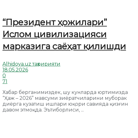
“Президент ҳожилари”
Ислом цивилизацияси
марказига саёҳат қилишди
Alhidoya.uz таҳририяти
18.05.2026
0
71
Хабар берганимиздек, шу кунларда юртимизда
“Ҳаж – 2026” мавсуми зиёратчиларини муборак
диёрга кузатиш ишлари юқори савияда қизғин
давом этмоқда. Эътиборлиси, ...