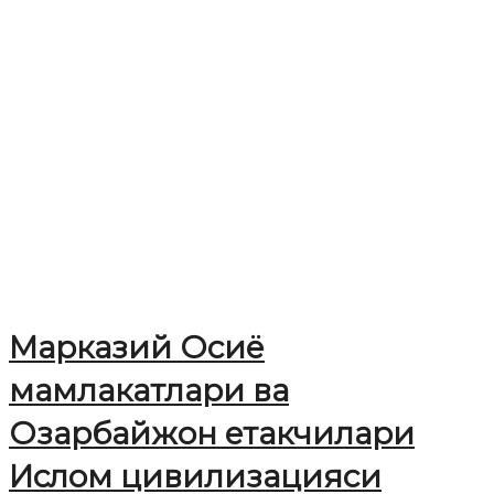
Марказий Осиё
мамлакатлари ва
Озарбайжон етакчилари
Ислом цивилизацияси