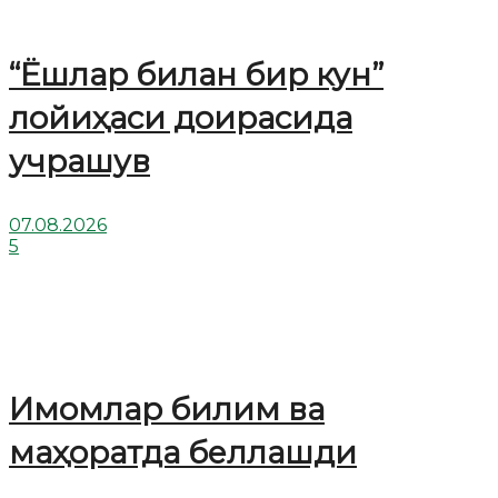
“Ёшлар билан бир кун”
лойиҳаси доирасида
учрашув
07.08.2026
5
Имомлар билим ва
маҳоратда беллашди