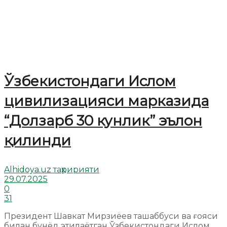
Ўзбекистондаги Ислом
цивилизацияси марказида
“Долзарб 30 кунлик” эълон
қилинди
Alhidoya.uz таҳририяти
29.07.2025
0
31
Президент Шавкат Мирзиёев ташаббуси ва ғояси
билан бунёд этилаётган Ўзбекистондаги Ислом