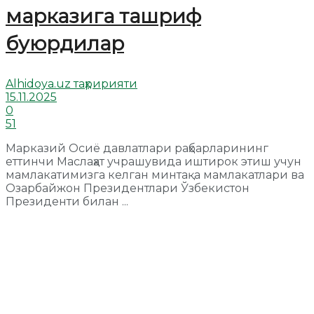
марказига ташриф
буюрдилар
Alhidoya.uz таҳририяти
15.11.2025
0
51
Марказий Осиё давлатлари раҳбарларининг
еттинчи Маслаҳат учрашувида иштирок этиш учун
мамлакатимизга келган минтақа мамлакатлари ва
Озарбайжон Президентлари Ўзбекистон
Президенти билан ...