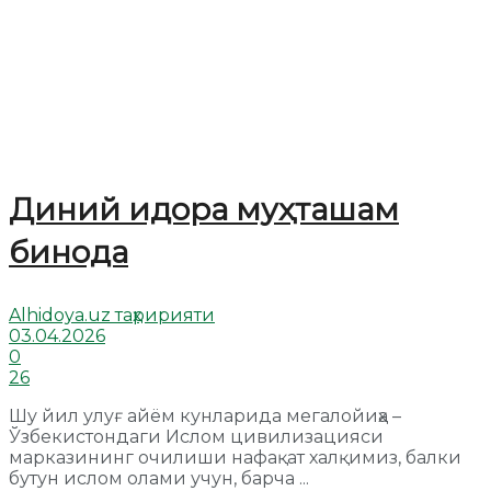
Диний идора муҳташам
бинода
Alhidoya.uz таҳририяти
03.04.2026
0
26
Шу йил улуғ айём кунларида мегалойиҳа –
Ўзбекистондаги Ислом цивилизацияси
марказининг очилиши нафақат халқимиз, балки
бутун ислом олами учун, барча ...