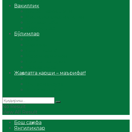
Аудио
Вакиллик
Вилоят вакиллиги
Имомлар фаолиятидан
Фиқҳ мактаби
Масжидлар
Бўлимлар
Фиқҳ
Рамазон
Савол-жавоб
Ислом ва иймон
Сийрат ва тарих
Ҳаж ва умра
Жаҳолатга қарши – маърифат!
Мақола
Видеомаъруза
Аудиомаъруза
No Result
View All Result
Бош саҳифа
Янгиликлар