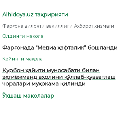
Alhidoya.uz таҳририяти
Фарғона вилояти вакиллиги Ахборот хизмати
Олдинги мақола
Фарғонада “Медиа ҳафталик” бошланди
Кейинги мақола
Қурбон ҳайити муносабати билан
эҳтиёжманд аҳолини қўллаб-қувватлаш
чоралари муҳокама қилинди
Ўхшаш мақолалар