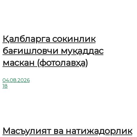
Қалбларга сокинлик
бағишловчи муқаддас
маскан (фотолавҳа)
04.08.2026
18
Масъулият ва натижадорлик