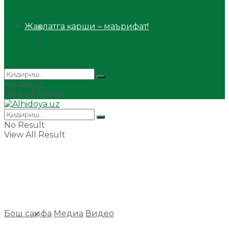
Сийрат ва тарих
Ҳаж ва умра
Жаҳолатга қарши – маърифат!
Мақола
Видеомаъруза
Аудиомаъруза
No Result
View All Result
No Result
View All Result
Бош саҳифа
Медиа
Видео