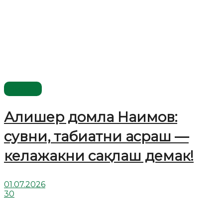
Видео
Алишер домла Наимов:
сувни, табиатни асраш —
келажакни сақлаш демак!
01.07.2026
30