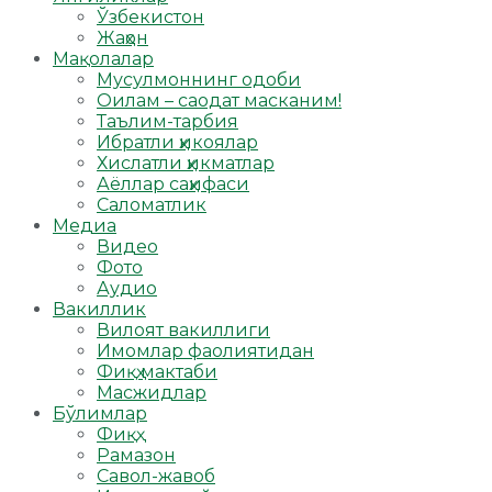
Ўзбекистон
Жаҳон
Мақолалар
Мусулмоннинг одоби
Оилам – саодат масканим!
Таълим-тарбия
Ибратли ҳикоялар
Хислатли ҳикматлар
Аёллар саҳифаси
Саломатлик
Медиа
Видео
Фото
Аудио
Вакиллик
Вилоят вакиллиги
Имомлар фаолиятидан
Фиқҳ мактаби
Масжидлар
Бўлимлар
Фиқҳ
Рамазон
Савол-жавоб