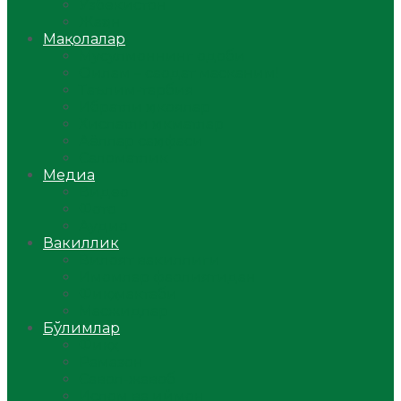
Ўзбекистон
Жаҳон
Мақолалар
Мусулмоннинг одоби
Оилам – саодат масканим!
Таълим-тарбия
Ибратли ҳикоялар
Хислатли ҳикматлар
Аёллар саҳифаси
Саломатлик
Медиа
Видео
Фото
Аудио
Вакиллик
Вилоят вакиллиги
Имомлар фаолиятидан
Фиқҳ мактаби
Масжидлар
Бўлимлар
Фиқҳ
Рамазон
Савол-жавоб
Ислом ва иймон