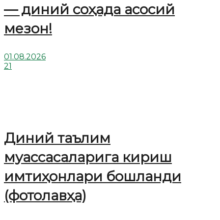
— диний соҳада асосий
мезон!
01.08.2026
21
Диний таълим
муассасаларига кириш
имтиҳонлари бошланди
(фотолавҳа)