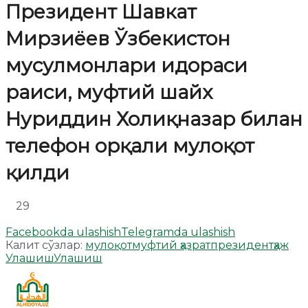
Президент Шавкат
Мирзиёев Ўзбекистон
мусулмонлари идораси
раиси, муфтий шайх
Нуриддин Холиқназар билан
телефон орқали мулоқот
қилди
29
Facebookda ulashish
Telegramda ulashish
Калит сўзлар:
мулоқот
муфтий ҳазрат
президент
ҳаж
Улашиш
Улашиш