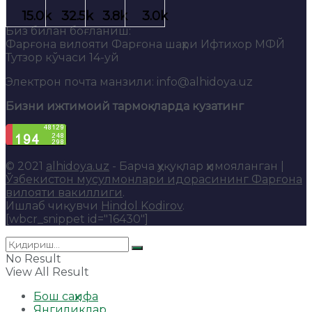
Биз билан боғланиш:
Фарғона вилояти Фарғона шаҳри Ифтихор МФЙ
Тутзор кўчаси 14-уй
Электрон почта манзили: info@alhidoya.uz
Бизни ижтимоий тармоқларда кузатинг
© 2021
alhidoya.uz
- Барча ҳуқуқлар ҳимояланган |
Ўзбекистон мусулмонлари идорасининг Фарғона
вилояти вакиллиги
.
Ишлаб чиқувчи
Hindol Kodirov
.
[wbcr_snippet id="16430"]
No Result
View All Result
Бош саҳифа
Янгиликлар