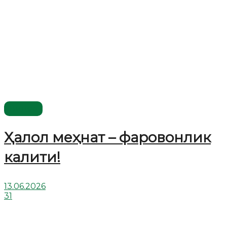
Видео
Ҳалол меҳнат – фаровонлик
калити!
13.06.2026
31