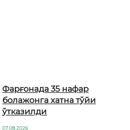
Фарғонада 35 нафар
болажонга хатна тўйи
ўтказилди
07.08.2026