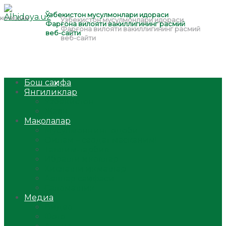
Бош саҳифа
Янгиликлар
Ўзбекистон
Жаҳон
Мақолалар
Мусулмоннинг одоби
Оилам – саодат масканим!
Таълим-тарбия
Ибратли ҳикоялар
Хислатли ҳикматлар
Аёллар саҳифаси
Саломатлик
Медиа
Видео
Фото