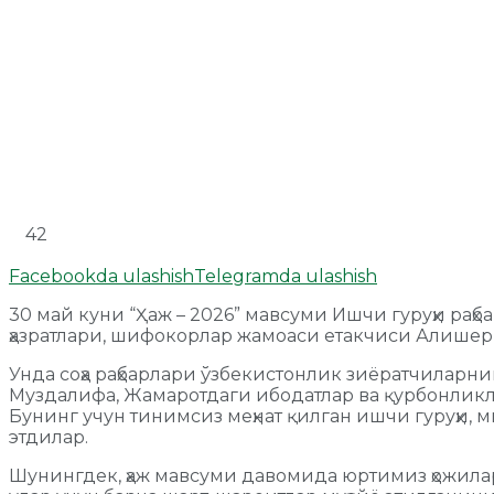
42
Facebookda ulashish
Telegramda ulashish
30 май куни “Ҳаж – 2026” мавсуми Ишчи гуруҳи р
ҳазратлари, шифокорлар жамоаси етакчиси Алише
Унда соҳа раҳбарлари ўзбекистонлик зиёратчиларн
Муздалифа, Жамаротдаги ибодатлар ва қурбонликла
Бунинг учун тинимсиз меҳнат қилган ишчи гуруҳи,
этдилар.
Шунингдек, ҳаж мавсуми давомида юртимиз ҳожилар