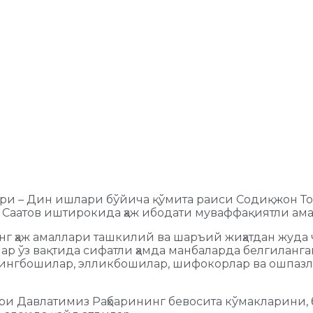
аҳбари – Дин ишлари бўйича қўмита раиси Содиқжон
р Саатов иштирокида ҳаж ибодати муваффақиятли 
инг ҳаж амаллари ташкилий ва шаръий жиҳатдан жуда
р ўз вақтида сифатли ҳамда манбаларда белгиланга
 мингбошилар, элликбошилар, шифокорлар ва ошпазл
и Давлатимиз Раҳбарининг бевосита кўмакларини, 