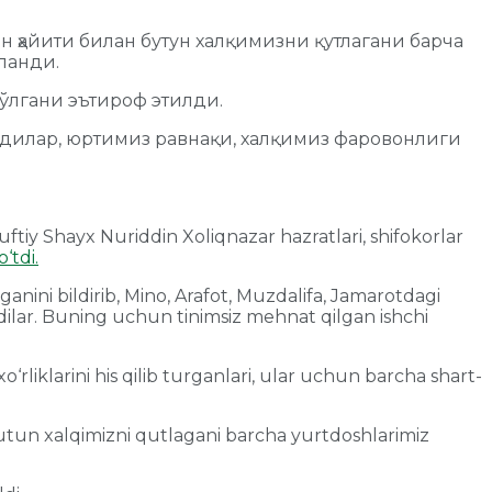
н ҳайити билан бутун халқимизни қутлагани барча
ланди.
ўлгани эътироф этилди.
дилар, юртимиз равнақи, халқимиз фаровонлиги
uftiy Shayx Nuriddin Xoliqnazar hazratlari, shifokorlar
o‘tdi.
lganini bildirib, Mino, Arafot, Muzdalifa, Jamarotdagi
adilar. Buning uchun tinimsiz mehnat qilgan ishchi
liklarini his qilib turganlari, ular uchun barcha shart-
 butun xalqimizni qutlagani barcha yurtdoshlarimiz