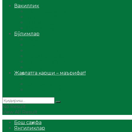
Аудио
Вакиллик
Вилоят вакиллиги
Имомлар фаолиятидан
Фиқҳ мактаби
Масжидлар
Бўлимлар
Фиқҳ
Рамазон
Савол-жавоб
Ислом ва иймон
Сийрат ва тарих
Ҳаж ва умра
Жаҳолатга қарши – маърифат!
Мақола
Видеомаъруза
Аудиомаъруза
No Result
View All Result
Бош саҳифа
Янгиликлар