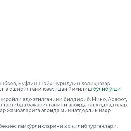
 Тошбоев, муфтий Шайх Нуриддин Холиқназар
амалга оширилгани юзасидан йиғилиш
бўлиб ўтди.
 чиройли адо этилганини билдириб, Мино, Арафот,
н тартибда бажарилганини алоҳида таъкидладилар.
ар жамоаларига алоҳида миннатдорлик изҳор
беқиёс ғамхўрликларини ҳис қилиб турганлари,