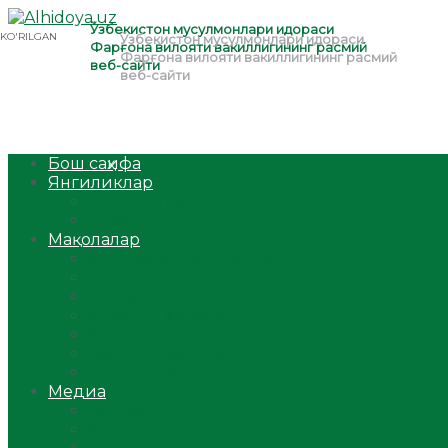
Бош саҳифа
Янгиликлар
Ўзбекистон
Жаҳон
Мақолалар
Мусулмоннинг одоби
Оилам – саодат масканим!
Таълим-тарбия
Ибратли ҳикоялар
Хислатли ҳикматлар
Аёллар саҳифаси
Саломатлик
Медиа
Видео
Фото