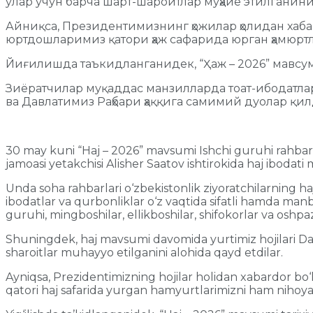
улар учун барча шарт-шароитлар муҳайё этилганини
Айниқса, Президентимизнинг ҳожилар ҳолидан хабар
юртдошларимиз қатори ҳаж сафарида юрган ҳамюртл
Йиғилишда таъкидланганидек, “Ҳаж – 2026” мавсум
Зиёратчилар муқаддас манзилларда тоат-ибодатла
ва Давлатимиз Раҳбари ҳаққига самимий дуолар қил
30 may kuni “Haj – 2026” mavsumi Ishchi guruhi rahbari –
jamoasi yetakchisi Alisher Saatov ishtirokida haj ibodati 
Unda soha rahbarlari o‘zbekistonlik ziyoratchilarning haj 
ibodatlar va qurbonliklar o‘z vaqtida sifatli hamda manb
guruhi, mingboshilar, ellikboshilar, shifokorlar va oshpa
Shuningdek, haj mavsumi davomida yurtimiz hojilari Davla
sharoitlar muhayyo etilganini alohida qayd etdilar.
Ayniqsa, Prezidentimizning hojilar holidan xabardor bo‘l
qatori haj safarida yurgan hamyurtlarimizni ham nihoyat