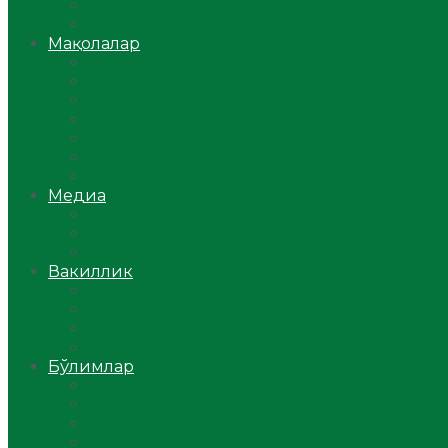
Ўзбекистон
Жаҳон
Мақолалар
Мусулмоннинг одоби
Оилам – саодат масканим!
Таълим-тарбия
Ибратли ҳикоялар
Хислатли ҳикматлар
Аёллар саҳифаси
Саломатлик
Медиа
Видео
Фото
Аудио
Вакиллик
Вилоят вакиллиги
Имомлар фаолиятидан
Фиқҳ мактаби
Масжидлар
Бўлимлар
Фиқҳ
Рамазон
Савол-жавоб
Ислом ва иймон