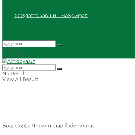
Сийрат ва тарих
Ҳаж ва умра
Жаҳолатга қарши – маърифат!
Мақола
Видеомаъруза
Аудиомаъруза
No Result
View All Result
No Result
View All Result
Бош саҳифа
Янгиликлар
Ўзбекистон