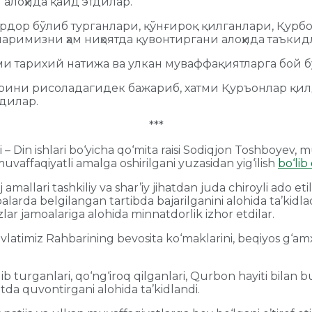
 алоҳида қайд этдилар.
дор бўлиб турганлари, қўнғироқ қилганлари, Қурбо
аримизни ҳам ниҳоятда қувонтиргани алоҳида таъкид
и тарихий натижа ва улкан муваффақиятларга бой б
рини рисоладагидек бажариб, хатми Қуръонлар қил
дилар.
***
 Din ishlari bo‘yicha qo‘mita raisi Sodiqjon Toshboyev, m
muvaffaqiyatli amalga oshirilgani yuzasidan yig‘ilish
bo‘lib 
amallari tashkiliy va shar’iy jihatdan juda chiroyli ado eti
alarda belgilangan tartibda bajarilganini alohida ta’kidl
zlar jamoalariga alohida minnatdorlik izhor etdilar.
timiz Rahbarining bevosita ko‘maklarini, beqiyos g‘amxo‘r
ib turganlari, qo‘ng‘iroq qilganlari, Qurbon hayiti bilan
da quvontirgani alohida ta’kidlandi.