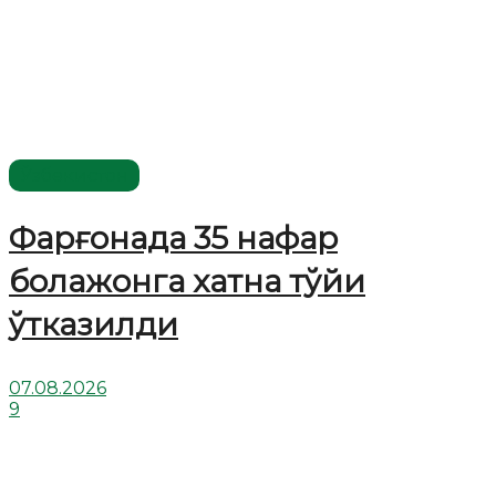
Ўзбекистон
Фарғонада 35 нафар
болажонга хатна тўйи
ўтказилди
07.08.2026
9