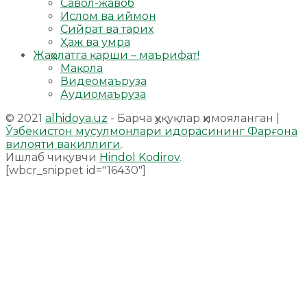
Савол-жавоб
Ислом ва иймон
Сийрат ва тарих
Ҳаж ва умра
Жаҳолатга қарши – маърифат!
Мақола
Видеомаъруза
Аудиомаъруза
© 2021
alhidoya.uz
- Барча ҳуқуқлар ҳимояланган |
Ўзбекистон мусулмонлари идорасининг Фарғона
вилояти вакиллиги
.
Ишлаб чиқувчи
Hindol Kodirov
.
[wbcr_snippet id="16430"]