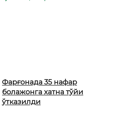
Фарғонада 35 нафар
болажонга хатна тўйи
ўтказилди