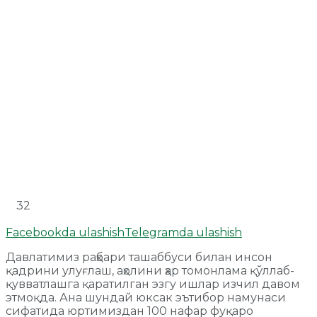
32
Facebookda ulashish
Telegramda ulashish
Давлатимиз раҳбари ташаббуси билан инсон
қадрини улуғлаш, аҳолини ҳар томонлама қўллаб-
қувватлашга қаратилган эзгу ишлар изчил давом
этмоқда. Ана шундай юксак эътибор намунаси
сифатида юртимиздан 100 нафар фуқаро