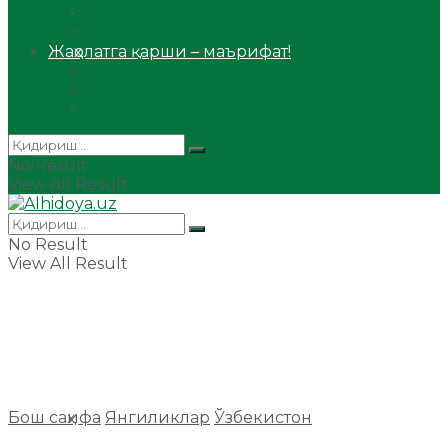
Сийрат ва тарих
Ҳаж ва умра
Жаҳолатга қарши – маърифат!
Мақола
Видеомаъруза
Аудиомаъруза
No Result
View All Result
No Result
View All Result
Бош саҳифа
Янгиликлар
Ўзбекистон