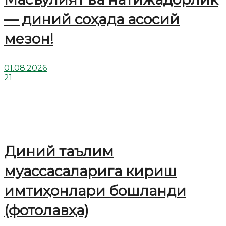
— диний соҳада асосий
мезон!
01.08.2026
21
Диний таълим
муассасаларига кириш
имтиҳонлари бошланди
(фотолавҳа)