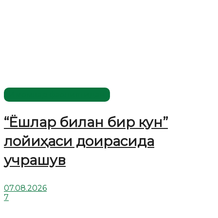
Имомлар фаолиятидан
“Ёшлар билан бир кун”
лойиҳаси доирасида
учрашув
07.08.2026
7