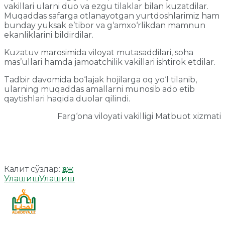
vakillari ularni duo va ezgu tilaklar bilan kuzatdilar.
Muqaddas safarga otlanayotgan yurtdoshlarimiz ham
bunday yuksak e’tibor va g‘amxo‘rlikdan mamnun
ekanliklarini bildirdilar.
Kuzatuv marosimida viloyat mutasaddilari, soha
mas’ullari hamda jamoatchilik vakillari ishtirok etdilar.
Tadbir davomida bo‘lajak hojilarga oq yo‘l tilanib,
ularning muqaddas amallarni munosib ado etib
qaytishlari haqida duolar qilindi.
Farg‘ona viloyati vakilligi Matbuot xizmati
Калит сўзлар:
ҳаж
Улашиш
Улашиш