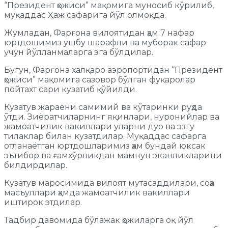
“Президент ҳожиси” мақомига муносиб кўрилиб,
муқаддас Ҳаж сафарига йўл олмоқда.
Жумладан, Фарғона вилоятидан ҳам 7 нафар
юртдошимиз ушбу шарафли ва муборак сафар
учун йўлланмаларга эга бўлдилар.
Бугун, Фарғона халқаро аэропортидан “Президент
ҳожиси” мақомига сазовор бўлган фуқаролар
пойтахт сари кузатиб қўйилди.
Кузатув жараёни самимий ва кўтаринки руҳда
ўтди. Зиёратчиларнинг яқинлари, нуронийлар ва
жамоатчилик вакиллари уларни дуо ва эзгу
тилаклар билан кузатдилар. Муқаддас сафарга
отланаётган юртдошларимиз ҳам бундай юксак
эътибор ва ғамхўрликдан мамнун эканликларини
билдирдилар.
Кузатув маросимида вилоят мутасаддилари, соҳа
масъуллари ҳамда жамоатчилик вакиллари
иштирок этдилар.
Тадбир давомида бўлажак ҳожиларга оқ йўл