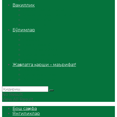
Аудио
Вакиллик
Вилоят вакиллиги
Имомлар фаолиятидан
Фиқҳ мактаби
Масжидлар
Бўлимлар
Фиқҳ
Рамазон
Савол-жавоб
Ислом ва иймон
Сийрат ва тарих
Ҳаж ва умра
Жаҳолатга қарши – маърифат!
Мақола
Видеомаъруза
Аудиомаъруза
No Result
View All Result
Бош саҳифа
Янгиликлар