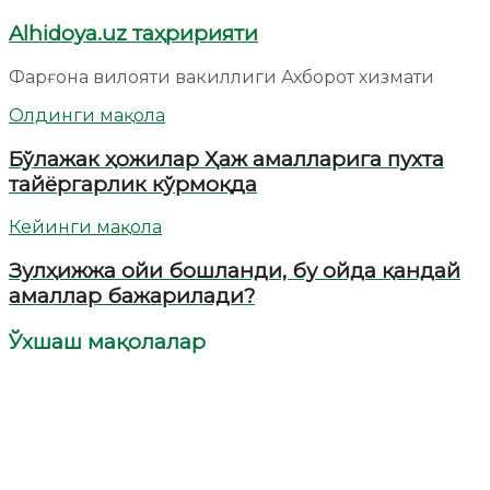
Alhidoya.uz таҳририяти
Фарғона вилояти вакиллиги Ахборот хизмати
Олдинги мақола
Бўлажак ҳожилар Ҳаж амалларига пухта
тайёргарлик кўрмоқда
Кейинги мақола
Зулҳижжа ойи бошланди, бу ойда қандай
амаллар бажарилади?
Ўхшаш мақолалар