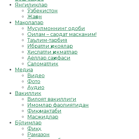
Янгиликлар
Ўзбекистон
Жаҳон
Мақолалар
Мусулмоннинг одоби
Оилам – саодат масканим!
Таълим-тарбия
Ибратли ҳикоялар
Хислатли ҳикматлар
Аёллар саҳифаси
Саломатлик
Медиа
Видео
Фото
Аудио
Вакиллик
Вилоят вакиллиги
Имомлар фаолиятидан
Фиқҳ мактаби
Масжидлар
Бўлимлар
Фиқҳ
Рамазон