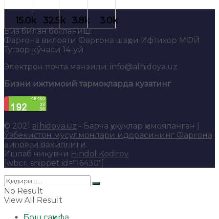
Биз билан боғланиш:
Фарғона вилояти Фарғона шаҳри Ифтихор МФЙ
Тутзор кўчаси 14-уй
Электрон почта манзили: info@alhidoya.uz
Бизни ижтимоий тармоқларда кузатинг
© 2021
alhidoya.uz
- Барча ҳуқуқлар ҳимояланган |
Ўзбекистон мусулмонлари идорасининг Фарғона
вилояти вакиллиги
.
Ишлаб чиқувчи
Hindol Kodirov
.
[wbcr_snippet id="16430"]
No Result
View All Result
Бош саҳифа