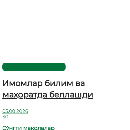
Имомлар фаолиятидан
Имомлар билим ва
маҳоратда беллашди
05.08.2026
30
Сўнгги мақолалар