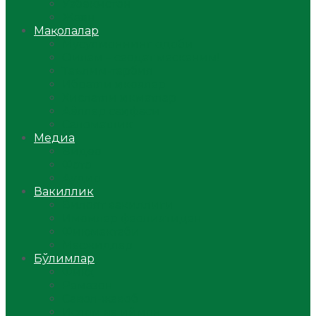
Ўзбекистон
Жаҳон
Мақолалар
Мусулмоннинг одоби
Оилам – саодат масканим!
Таълим-тарбия
Ибратли ҳикоялар
Хислатли ҳикматлар
Аёллар саҳифаси
Саломатлик
Медиа
Видео
Фото
Аудио
Вакиллик
Вилоят вакиллиги
Имомлар фаолиятидан
Фиқҳ мактаби
Масжидлар
Бўлимлар
Фиқҳ
Рамазон
Савол-жавоб
Ислом ва иймон