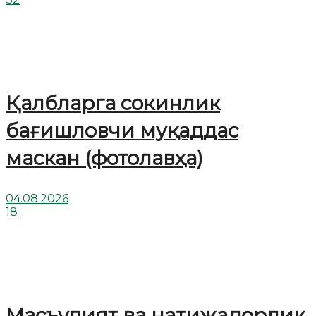
Қалбларга сокинлик
бағишловчи муқаддас
маскан (фотолавҳа)
04.08.2026
18
Масъулият ва натижадорлик