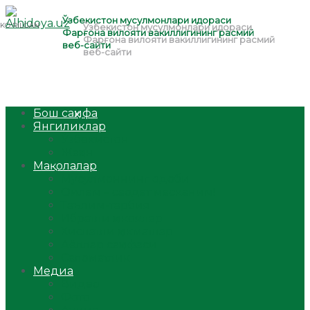
Бош саҳифа
Янгиликлар
Ўзбекистон
Жаҳон
Мақолалар
Мусулмоннинг одоби
Оилам – саодат масканим!
Таълим-тарбия
Ибратли ҳикоялар
Хислатли ҳикматлар
Аёллар саҳифаси
Саломатлик
Медиа
Видео
Фото