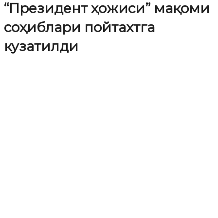
“Президент ҳожиси” мақоми
соҳиблари пойтахтга
кузатилди