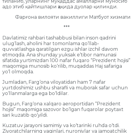
тиланиб, уларнинг муқаддас амалларни муносиб
адо этиб қайтишлари ҳақида дуолар қилинди.
Фарғона вилояти вакиллиги Матбуот хизмати
***
Davlatimiz rahbari tashabbusi bilan inson qadrini
ulug‘lash, aholini har tomonlama qo‘llab-
quvvatlashga qaratilgan ezgu ishlar izchil davom
etmoqda. Ana shunday yuksak e’tibor namunasi
sifatida yurtimizdan 100 nafar fuqaro “Prezident hojisi”
maqomiga munosib ko‘rilib, muqaddas Haj safariga
yo‘l olmoqda.
Jumladan, Farg‘ona viloyatidan ham 7 nafar
yurtdoshimiz ushbu sharafli va muborak safar uchun
yo‘llanmalarga ega bo‘ldilar.
Bugun, Farg‘ona xalqaro aeroportidan “Prezident
hojisi” maqomiga sazovor bo‘lgan fuqarolar poytaxt
sari kuzatib qo‘yildi.
Kuzatuv jarayoni samimiy va ko‘tarinki ruhda o‘tdi.
Ziyoratchilarning yaqinlari, nuroniylar va jamoatchilik