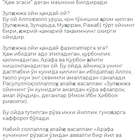
“Ҳаж эгаси” деган маънони билдиради.
Зулҳижжа ойи қандай ой?
Бу ой Аллоҳ таоло уруш, қон тўкишни ҳаром қилган
(Зулҳижжа, Зулқаъда, Муҳаррам, Ражаб) тўрт ойнинг
бири, ҳижрий-қамарий тақвимнинг охирги
ойидир.
Зулҳижжа ойи қандай фазилатларга эга?
Ҳаж ибодати адо этиладиган, қурбонлик
қилинадиган, Арафа ва Қурбон ҳайити
нишонланадиган ой. Бу ойда, айниқса унинг
дастлабки ўн кунида қилинган ибодатлар Аллоҳ
таоло учун энг севимли амаллардан саналади.
Расулуллоҳ соллаллоҳу алайҳи васаллам: «Зулҳижжа
ойининг ўн кунидаги амалдан кўра афзалроқ
амал йўқдир», деганлар (Имом Ибн Ҳиббон
ривояти).
Бу ойда тутилган рўза икки йиллик гуноҳларга
каффорот бўлади.
Набий соллаллоҳу алайҳи васаллам: «Арафа
кунининг рўзаси ўзидан аввалги бир йил ва