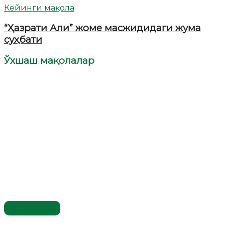
Кейинги мақола
“Ҳазрати Али” жоме масжидидаги жума
суҳбати
Ўхшаш мақолалар
Мақолалар