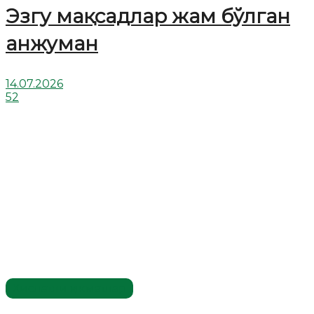
Эзгу мақсадлар жам бўлган
анжуман
14.07.2026
52
Хислатли ҳикматлар