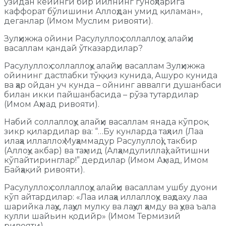
ўзидан кейинги бир йилнинг гуноҳларига
каффорат бўлишини Аллоҳдан умид қиламан»,
деганлар (Имом Муслим ривояти).
Зулҳижжа ойини Расулуллоҳ соллаллоҳу алайҳи
васаллам қандай ўтказардилар?
Расулуллоҳ соллаллоҳу алайҳи васаллам Зулҳижжа
ойининг дастлабки тўққиз кунида, Ашуро кунида
ва ҳар ойдан уч кунда – ойнинг аввалги душанбаси
билан икки пайшанбасида – рўза тутардилар
(Имом Аҳмад ривояти).
Набий соллаллоҳу алайҳи васаллам янада кўпроқ
зикр қилардилар ва: “…Бу кунларда таҳлил (Лаа
илаҳа иллаллоҳ Муҳаммадур Расулуллоҳ), такбир
(Аллоҳу акбар) ва таҳмид (Алҳамдулиллаҳ) айтишни
кўпайтиринглар!” дердилар (Имом Аҳмад, Имом
Байҳақий ривояти).
Расулуллоҳ соллаллоҳу алайҳи васаллам ушбу дуони
кўп айтардилар: «Лаа илаҳа иллаллоҳу ваҳдаху лаа
шарийка лаҳу, лаҳул мулку ва лаҳул ҳамду ва ҳува ъала
кулли шайьин қодийр» (Имом Термизий
ривояти).