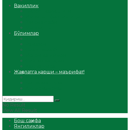
Аудио
Вакиллик
Вилоят вакиллиги
Имомлар фаолиятидан
Фиқҳ мактаби
Масжидлар
Бўлимлар
Фиқҳ
Рамазон
Савол-жавоб
Ислом ва иймон
Сийрат ва тарих
Ҳаж ва умра
Жаҳолатга қарши – маърифат!
Мақола
Видеомаъруза
Аудиомаъруза
No Result
View All Result
Бош саҳифа
Янгиликлар