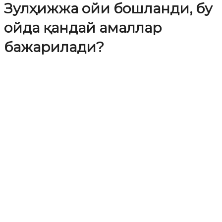
Зулҳижжа ойи бошланди, бу
ойда қандай амаллар
бажарилади?