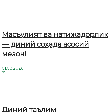
Масъулият ва натижадорлик
— диний соҳада асосий
мезон!
01.08.2026
21
Диний таълим