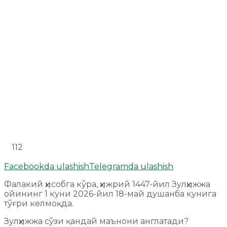
112
Facebookda ulashish
Telegramda ulashish
Фалакий ҳисобга кўра, ҳижрий 1447-йил Зулҳижжа
ойининг 1 куни 2026-йил 18-май душанба кунига
тўғри келмоқда.
Зулҳижжа сўзи қандай маънони англатади?