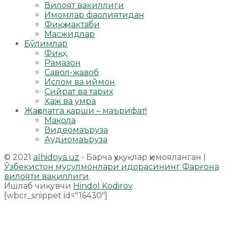
Вилоят вакиллиги
Имомлар фаолиятидан
Фиқҳ мактаби
Масжидлар
Бўлимлар
Фиқҳ
Рамазон
Савол-жавоб
Ислом ва иймон
Сийрат ва тарих
Ҳаж ва умра
Жаҳолатга қарши – маърифат!
Мақола
Видеомаъруза
Аудиомаъруза
© 2021
alhidoya.uz
- Барча ҳуқуқлар ҳимояланган |
Ўзбекистон мусулмонлари идорасининг Фарғона
вилояти вакиллиги
.
Ишлаб чиқувчи
Hindol Kodirov
.
[wbcr_snippet id="16430"]