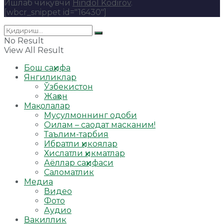
Ишлаб чиқувчи
Hindol Kodirov
.
[wbcr_snippet id="16430"]
No Result
View All Result
Бош саҳифа
Янгиликлар
Ўзбекистон
Жаҳон
Мақолалар
Мусулмоннинг одоби
Оилам – саодат масканим!
Таълим-тарбия
Ибратли ҳикоялар
Хислатли ҳикматлар
Аёллар саҳифаси
Саломатлик
Медиа
Видео
Фото
Аудио
Вакиллик