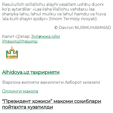
Rasululloh sollallohu alayhi vasallam ushbu duoni
ko‘p aytardilar: «Laa ilaha illallohu vahdaxu laa
shariyka lahu, lahul mulku va lahul hamdu va huva
’ala kulli shayin qodiyr» (Imom Termiziy rivoyati).
© Davron NURMUHAMMAD
Калит сўзлар:
Зулҳижжа ойи
Улашиш
Улашиш
Alhidoya.uz таҳририяти
Фарғона вилояти вакиллиги Ахборот хизмати
Олдинги мақола
“Президент ҳожиси” мақоми соҳиблари
пойтахтга кузатилди