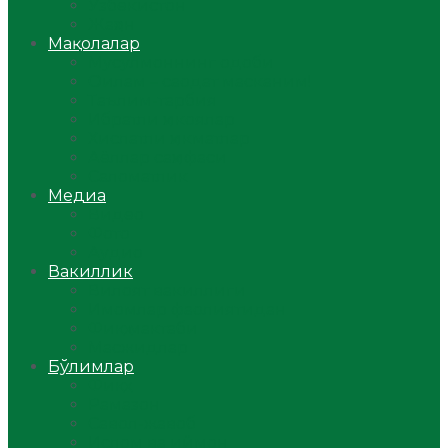
Ўзбекистон
Жаҳон
Мақолалар
Мусулмоннинг одоби
Оилам – саодат масканим!
Таълим-тарбия
Ибратли ҳикоялар
Хислатли ҳикматлар
Аёллар саҳифаси
Саломатлик
Медиа
Видео
Фото
Аудио
Вакиллик
Вилоят вакиллиги
Имомлар фаолиятидан
Фиқҳ мактаби
Масжидлар
Бўлимлар
Фиқҳ
Рамазон
Савол-жавоб
Ислом ва иймон