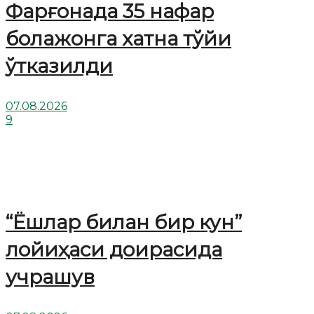
Фарғонада 35 нафар
болажонга хатна тўйи
ўтказилди
07.08.2026
9
“Ёшлар билан бир кун”
лойиҳаси доирасида
учрашув