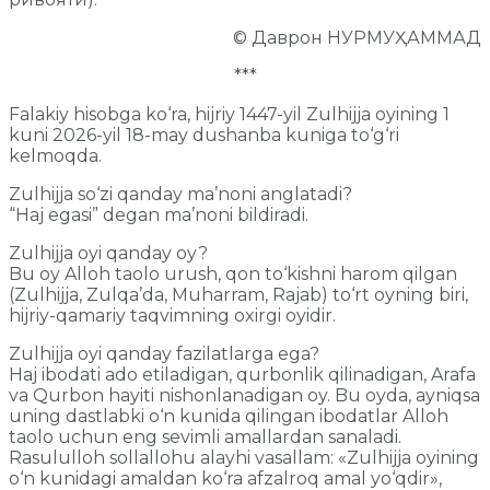
© Даврон НУРМУҲАММАД
***
Falakiy hisobga ko‘ra, hijriy 1447-yil Zulhijja oyining 1
kuni 2026-yil 18-may dushanba kuniga to‘g‘ri
kelmoqda.
Zulhijja so‘zi qanday ma’noni anglatadi?
“Haj egasi” degan ma’noni bildiradi.
Zulhijja oyi qanday oy?
Bu oy Alloh taolo urush, qon to‘kishni harom qilgan
(Zulhijja, Zulqa’da, Muharram, Rajab) to‘rt oyning biri,
hijriy-qamariy taqvimning oxirgi oyidir.
Zulhijja oyi qanday fazilatlarga ega?
Haj ibodati ado etiladigan, qurbonlik qilinadigan, Arafa
va Qurbon hayiti nishonlanadigan oy. Bu oyda, ayniqsa
uning dastlabki o‘n kunida qilingan ibodatlar Alloh
taolo uchun eng sevimli amallardan sanaladi.
Rasululloh sollallohu alayhi vasallam: «Zulhijja oyining
o‘n kunidagi amaldan ko‘ra afzalroq amal yo‘qdir»,