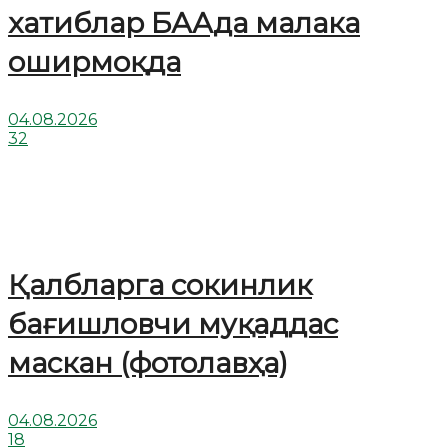
хатиблар БААда малака
оширмоқда
04.08.2026
32
Қалбларга сокинлик
бағишловчи муқаддас
маскан (фотолавҳа)
04.08.2026
18