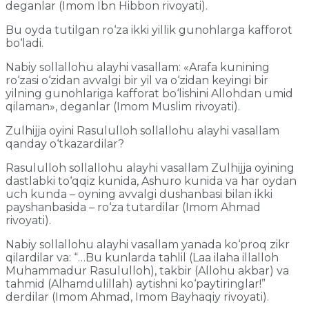
deganlar (Imom Ibn Hibbon rivoyati).
Bu oyda tutilgan ro‘za ikki yillik gunohlarga kafforot
bo‘ladi.
Nabiy sollallohu alayhi vasallam: «Arafa kunining
ro‘zasi o‘zidan avvalgi bir yil va o‘zidan keyingi bir
yilning gunohlariga kafforat bo‘lishini Allohdan umid
qilaman», deganlar (Imom Muslim rivoyati).
Zulhijja oyini Rasululloh sollallohu alayhi vasallam
qanday o‘tkazardilar?
Rasululloh sollallohu alayhi vasallam Zulhijja oyining
dastlabki to‘qqiz kunida, Ashuro kunida va har oydan
uch kunda – oyning avvalgi dushanbasi bilan ikki
payshanbasida – ro‘za tutardilar (Imom Ahmad
rivoyati).
Nabiy sollallohu alayhi vasallam yanada ko‘proq zikr
qilardilar va: “…Bu kunlarda tahlil (Laa ilaha illalloh
Muhammadur Rasululloh), takbir (Allohu akbar) va
tahmid (Alhamdulillah) aytishni ko‘paytiringlar!”
derdilar (Imom Ahmad, Imom Bayhaqiy rivoyati).