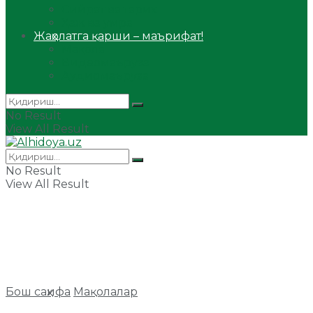
Сийрат ва тарих
Ҳаж ва умра
Жаҳолатга қарши – маърифат!
Мақола
Видеомаъруза
Аудиомаъруза
No Result
View All Result
No Result
View All Result
Бош саҳифа
Мақолалар