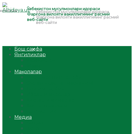
Бош саҳифа
Янгиликлар
Ўзбекистон
Жаҳон
Мақолалар
Мусулмоннинг одоби
Оилам – саодат масканим!
Таълим-тарбия
Ибратли ҳикоялар
Хислатли ҳикматлар
Аёллар саҳифаси
Саломатлик
Медиа
Видео
Фото