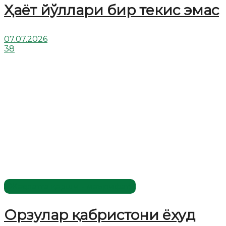
Ҳаёт йўллари бир текис эмас
07.07.2026
38
Жаҳолатга қарши - маърифат!
Орзулар қабристони ёхуд