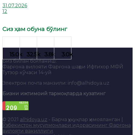
31.07.2026
12
Сиз ҳам обуна бўлинг
Биз билан боғланиш:
Фарғона вилояти Фарғона шаҳри Ифтихор МФЙ
Тутзор кўчаси 14-уй
Электрон почта манзили: info@alhidoya.uz
Бизни ижтимоий тармоқларда кузатинг
© 2021
alhidoya.uz
- Барча ҳуқуқлар ҳимояланган |
Ўзбекистон мусулмонлари идорасининг Фарғона
вилояти вакиллиги
.