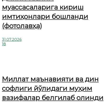
муассасаларига кириш
имтиҳонлари бошланди
(фотолавҳа)
31.07.2026
18
Миллат маънавияти ва дин
софлиги йўлидаги муҳим
вазифалар белгилаб олинди