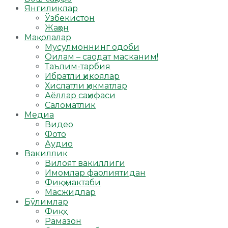
Янгиликлар
Ўзбекистон
Жаҳон
Мақолалар
Мусулмоннинг одоби
Оилам – саодат масканим!
Таълим-тарбия
Ибратли ҳикоялар
Хислатли ҳикматлар
Аёллар саҳифаси
Саломатлик
Медиа
Видео
Фото
Аудио
Вакиллик
Вилоят вакиллиги
Имомлар фаолиятидан
Фиқҳ мактаби
Масжидлар
Бўлимлар
Фиқҳ
Рамазон