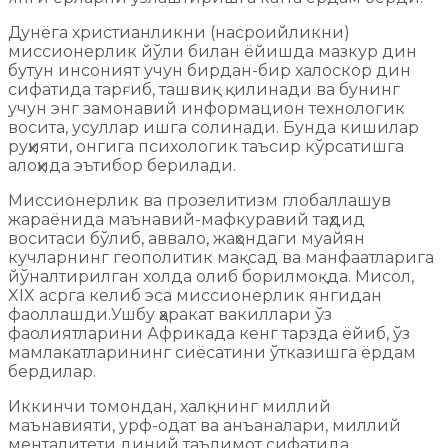
Дунёга христианликни (насроийликни)
миссионерлик йўли билан ёйишда мазкур дин
бутун инсоният учун бирдан-бир халоскор дин
сифатида тарғиб, ташвиқ қилинади ва бунинг
учун энг замонавий информацион технологик
восита, усуллар ишга солинади. Бунда кишилар
руҳияти, онгига психологик таъсир кўрсатишга
алоҳида эътибор берилади.
Миссионерлик ва прозелитизм глобаллашув
жараёнида маънавий-мафкуравий таҳдид
воситаси бўлиб, аввало, жаҳондаги муайян
кучларнинг геополитик мақсад ва манфаатларига
йўналтирилган холда олиб борилмоқда. Мисол,
XIX асрга келиб эса миссионерлик янгидан
фаоллашди.Ушбу ҳаракат вакиллари ўз
фаолиятларини Африкада кенг тарзда ёйиб, ўз
мамлакатларининг сиёсатини ўтказишга ёрдам
бердилар.
Иккинчи томондан, халқнинг миллий
маънавияти, урф-одат ва анъаналари, миллий
менталитети диний таълимот сифатида