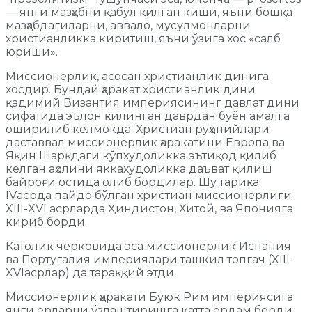
— янги мазҳабни қабул қилган киши, яъни бошқа
мазҳабдагиларни, аввало, мусулмонларни
христианликка киритиш, яъни ўзига хос «салб
юриши».
Миссионерлик, асосан христианлик динига
хосдир. Бундай ҳаракат христианлик дини
қадимий Византия империясининг давлат дини
сифатида эълон қилинган даврдан буён амалга
оширилиб келмокда. Христиан руҳонийлари
даставвал миссионерлик ҳаракатини Европа ва
Яқин Шарқдаги кўпхудоликка эътиқод қилиб
келган аҳолини яккахудоликка даъват қилиш
байроғи остида олиб бордилар. Шу тариқа
IVасрда пайдо бўлган христиан миссионерлиги
XIII-XVI асрларда Ҳиндистон, Хитой, ва Японияга
кириб борди.
Католик черковида эса миссионерлик Испания
ва Португалия империялари ташкил топгач (XIII-
XVIасрлар) да тараққий этди.
Миссионерлик ҳаракати Буюк Рим империясига
янги ерларни ўзлаштиришга катта ёрдам берди.