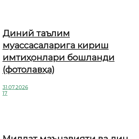
Диний таълим
муассасаларига кириш
имтиҳонлари бошланди
(фотолавҳа)
31.07.2026
17
Миллат маънавияти ва дин