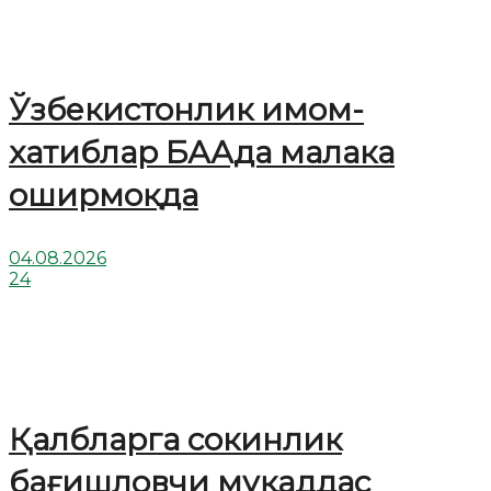
Ўзбекистонлик имом-
хатиблар БААда малака
оширмоқда
04.08.2026
24
Қалбларга сокинлик
бағишловчи муқаддас