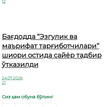
12
Бағдодда “Эзгулик ва
маърифат тарғиботчилари”
шиори остида сайёр тадбир
ўтказилди
24.07.2026
21
Сиз ҳам обуна бўлинг