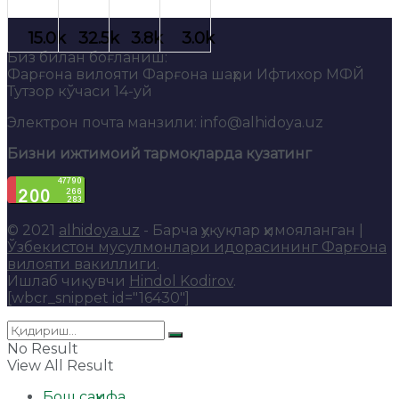
Биз билан боғланиш:
Фарғона вилояти Фарғона шаҳри Ифтихор МФЙ
Тутзор кўчаси 14-уй
Электрон почта манзили: info@alhidoya.uz
Бизни ижтимоий тармоқларда кузатинг
© 2021
alhidoya.uz
- Барча ҳуқуқлар ҳимояланган |
Ўзбекистон мусулмонлари идорасининг Фарғона
вилояти вакиллиги
.
Ишлаб чиқувчи
Hindol Kodirov
.
[wbcr_snippet id="16430"]
No Result
View All Result
Бош саҳифа