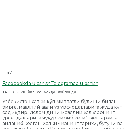
57
Facebookda ulashish
Telegramda ulashish
14.03.2020 йил санасида жойланди
Ўзбекистон халқи кўп миллатли бўлиши билан
бирга, маҳаллий аҳоли ўз урф-одатларига жуда кўп
содиқдир. Ислом дини маҳаллий халқларнинг
урф-одатларига чуқур кириб кетиб, ҳаёт тарзига
айланиб қолган. Халқимизнинг тарихи, бугуни ва
келажаги бевосита Ислом дини билан чамбарчас