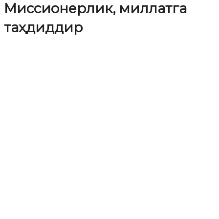
Миссионерлик, миллатга
таҳдиддир