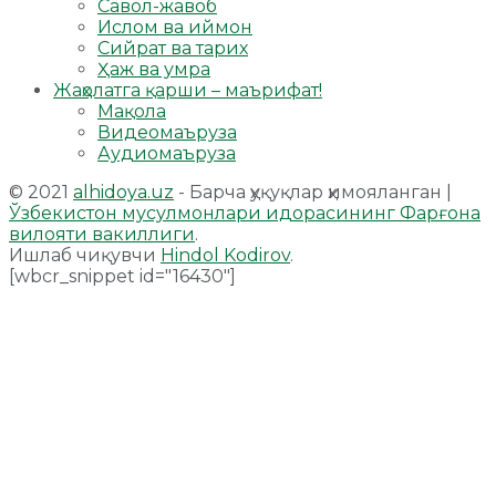
Савол-жавоб
Ислом ва иймон
Сийрат ва тарих
Ҳаж ва умра
Жаҳолатга қарши – маърифат!
Мақола
Видеомаъруза
Аудиомаъруза
© 2021
alhidoya.uz
- Барча ҳуқуқлар ҳимояланган |
Ўзбекистон мусулмонлари идорасининг Фарғона
вилояти вакиллиги
.
Ишлаб чиқувчи
Hindol Kodirov
.
[wbcr_snippet id="16430"]