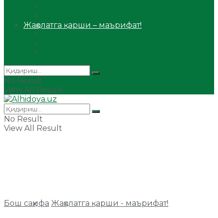
Сийрат ва тарих
Ҳаж ва умра
Жаҳолатга қарши – маърифат!
Мақола
Видеомаъруза
Аудиомаъруза
No Result
View All Result
No Result
View All Result
Бош саҳифа
Жаҳолатга қарши - маърифат!