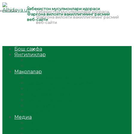
Бош саҳифа
Янгиликлар
Ўзбекистон
Жаҳон
Мақолалар
Мусулмоннинг одоби
Оилам – саодат масканим!
Таълим-тарбия
Ибратли ҳикоялар
Хислатли ҳикматлар
Аёллар саҳифаси
Саломатлик
Медиа
Видео
Фото