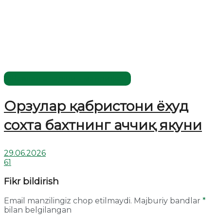
Жаҳолатга қарши - маърифат!
Орзулар қабристони ёхуд
сохта бахтнинг аччиқ якуни
29.06.2026
61
Fikr bildirish
Email manzilingiz chop etilmaydi.
Majburiy bandlar
*
bilan belgilangan