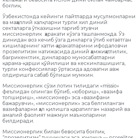
боғлиқ.
Ўзбекистонда кейинги пайтларда мусулмонларни
ва маҳаллий халқларни турли хил диний
секталарга ўтказишни тарғиб этувчи
миссионерлик ҳаракати кўзга ташланмоқда. Ўз
динидан воз кечиб ўзга динларга ўтиб кетаётган
кишиларнинг хатти-ҳаракатларини ифодаловчи
прозелитизм натижасида диний ҳамжиҳатлилик,
бағрикенглик, динлараро муносабатларни
қарама-қарши қўйилиши ва кескинлашишига,
турли конфессиялар ўртасида адоватни авж
олдиришга сабаб бўлиши мумкин.
Миссионерлик сўзи лотин тилидаги «missio»
феълидан олинган бўлиб, «юбориш», «вазифа
топшириш», «миссионер» эса «вазифани
бажарувчи», «миссионерлик» эса белгиланган
вазифаларни ҳал қилишга қаратилган назарий ва
амалий фаолият мажмуи маъноларини
билдиради.
Миссионерлик билан бевосита боғлиқ
“прозелитизм” тушунчаси эса, юнонча — ргоsеlitos