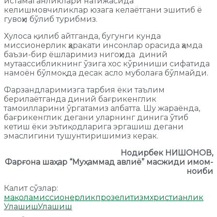
истамаганликлари натижасида
келишмовчиликлар юзага келаётгани эшитиб ё
гувоҳи бўлиб турибмиз.
Хулоса қилиб айтганда, бугунги кунда
миссионерлик ҳаракати инсонлар орасида ҳамда
баъзи-бир ёшларимиз нигоҳида диний
мутаассибликнинг ўзига хос кўриниши сифатида
намоён бўлмоқда десак асло муболаға бўлмайди.
Фарзандларимизга тарбия ёки таълим
берилаётганда диний бағрикенглик
тамоилларини ўргатамиз албатта. Шу жараёнда,
бағрикенглик дегани уларнинг динига ўтиб
кетиш ёки эътиқодларига эргашиш дегани
эмаслигини тушунтиришимиз керак.
Нодирбек НИШОНОВ,
Фарғона шаҳар “Муҳаммад авлиё” масжиди имом-
ноиби
Калит сўзлар:
мақола
миссионерлик
прозелитизм
христианлик
Улашиш
Улашиш