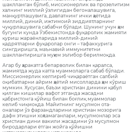
шаклланган бўлиб, миссионерлик ва прозелитизм
халнинг миллий ўзлигидан бегоналашувига,
манқуртлашувига, давлатнинг ички ҳаётида
миллий, диний, ижтимоий зиддиятларнинг
чуқурлашувига сабабчи бўлади. Шунинг учун ҳам
бугунги кунда Ўзбекистонда фуқаролик жамияти
қуриш жараёнларида миллий-диний
қадрятларни фуқаролар онги – тафаккурига
сингдиришга, маънавий иммунитетни
шакллантиришга муҳим эътибор берилмоқда.
Агар бу ҳаракатга бепарволик билан қаралса,
жамиятда жуда катта муаммоларга сабаб бўлади.
Миссионерлик келтириб чиқараётган салбий
оқибатларни айрим ҳаётий мисолларда ҳам кўриш
мумкин. Хусусан, баъзи христиан динини қабул
қилган кишилар вафот этганда жасадни
қабристонга қўйиш билан боғлиқ муаммолар
келиб чиқмоқда. Майитнинг мусулмон ота-
оналари ўз фарзандларини христиан мозорига
дафн этишни хоҳламаганлари, мусулмонлар эса
христиан дини вакили жасадини ўз мусулмон
биродарлари ётган жойга қўйишни