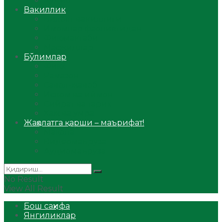
Аудио
Вакиллик
Вилоят вакиллиги
Имомлар фаолиятидан
Фиқҳ мактаби
Масжидлар
Бўлимлар
Фиқҳ
Рамазон
Савол-жавоб
Ислом ва иймон
Сийрат ва тарих
Ҳаж ва умра
Жаҳолатга қарши – маърифат!
Мақола
Видеомаъруза
Аудиомаъруза
No Result
View All Result
Бош саҳифа
Янгиликлар