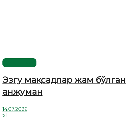
Мақолалар
Эзгу мақсадлар жам бўлган
анжуман
14.07.2026
51