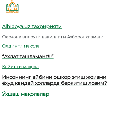
Alhidoya.uz таҳририяти
Фарғона вилояти вакиллиги Ахборот хизмати
Олдинги мақола
“Ахлат ташламанг!!!”
Кейинги мақола
Инсоннинг айбини ошкор этиш жоизми
ёхуд қандай ҳолларда беркитиш лозим?​
Ўхшаш мақолалар