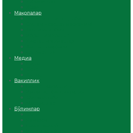
Ўзбекистон
Жаҳон
Мақолалар
Мусулмоннинг одоби
Оилам – саодат масканим!
Таълим-тарбия
Ибратли ҳикоялар
Хислатли ҳикматлар
Аёллар саҳифаси
Саломатлик
Медиа
Видео
Фото
Аудио
Вакиллик
Вилоят вакиллиги
Имомлар фаолиятидан
Фиқҳ мактаби
Масжидлар
Бўлимлар
Фиқҳ
Рамазон
Савол-жавоб
Ислом ва иймон