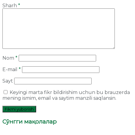
Sharh
*
Nom
*
E-mail
*
Sayt
Keyingi marta fikr bildirishim uchun bu brauzerda
mening ismim, email va saytim manzili saqlansin.
Сўнгги мақолалар