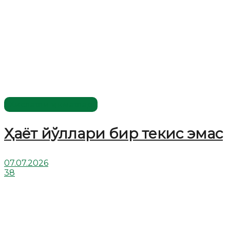
Хислатли ҳикматлар
Ҳаёт йўллари бир текис эмас
07.07.2026
38