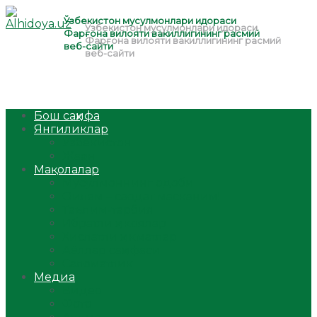
Бош саҳифа
Янгиликлар
Ўзбекистон
Жаҳон
Мақолалар
Мусулмоннинг одоби
Оилам – саодат масканим!
Таълим-тарбия
Ибратли ҳикоялар
Хислатли ҳикматлар
Аёллар саҳифаси
Саломатлик
Медиа
Видео
Фото