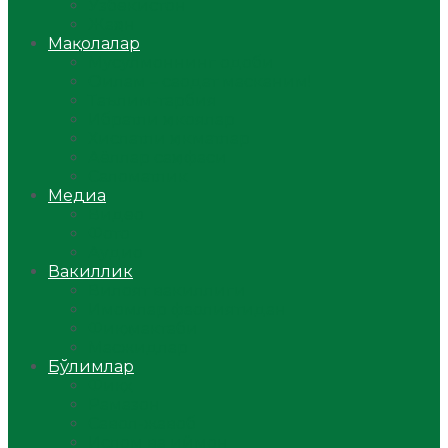
Ўзбекистон
Жаҳон
Мақолалар
Мусулмоннинг одоби
Оилам – саодат масканим!
Таълим-тарбия
Ибратли ҳикоялар
Хислатли ҳикматлар
Аёллар саҳифаси
Саломатлик
Медиа
Видео
Фото
Аудио
Вакиллик
Вилоят вакиллиги
Имомлар фаолиятидан
Фиқҳ мактаби
Масжидлар
Бўлимлар
Фиқҳ
Рамазон
Савол-жавоб
Ислом ва иймон