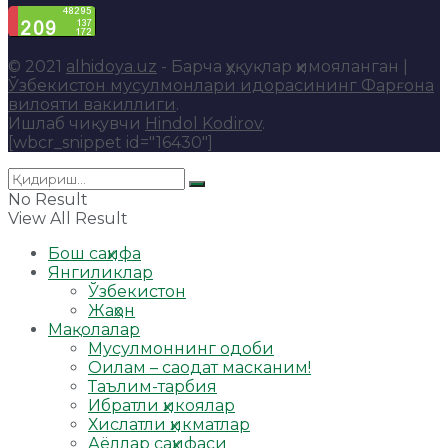
© 2021
alhidoya.uz
- Барча ҳуқуқлар ҳимояланган |
Ўзбекистон мусулмонлари идорасининг Фарғона
вилояти вакиллиги
.
Ишлаб чиқувчи
Hindol Kodirov
.
[wbcr_snippet id="16430"]
No Result
View All Result
Бош саҳифа
Янгиликлар
Ўзбекистон
Жаҳон
Мақолалар
Мусулмоннинг одоби
Оилам – саодат масканим!
Таълим-тарбия
Ибратли ҳикоялар
Хислатли ҳикматлар
Аёллар саҳифаси