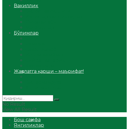
Аудио
Вакиллик
Вилоят вакиллиги
Имомлар фаолиятидан
Фиқҳ мактаби
Масжидлар
Бўлимлар
Фиқҳ
Рамазон
Савол-жавоб
Ислом ва иймон
Сийрат ва тарих
Ҳаж ва умра
Жаҳолатга қарши – маърифат!
Мақола
Видеомаъруза
Аудиомаъруза
No Result
View All Result
Бош саҳифа
Янгиликлар