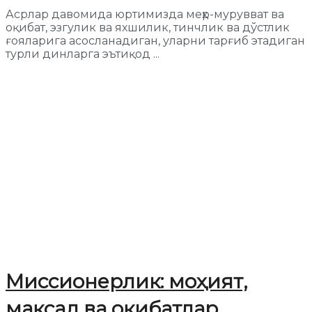
Асрлар давомида юртимизда меҳр-мурувват ва
оқибат, эзгулик ва яхшилик, тинчлик ва дўстлик
ғояларига асосланадиган, уларни тарғиб этадиган
турли динларга эътиқод ...
Миссионерлик: моҳият,
мақсад ва оқибатлар