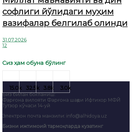
Миллат маънавияти ва дин
софлиги йўлидаги муҳим
вазифалар белгилаб олинди
31.07.2026
12
Сиз ҳам обуна бўлинг
Биз билан боғланиш:
Фарғона вилояти Фарғона шаҳри Ифтихор МФЙ
Тутзор кўчаси 14-уй
Электрон почта манзили: info@alhidoya.uz
Бизни ижтимоий тармоқларда кузатинг