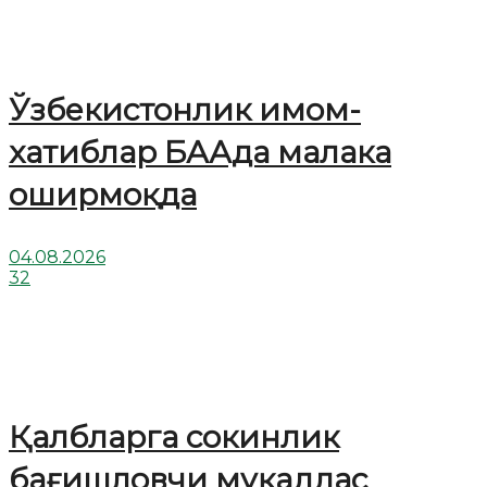
Ўзбекистонлик имом-
хатиблар БААда малака
оширмоқда
04.08.2026
32
Қалбларга сокинлик
бағишловчи муқаддас