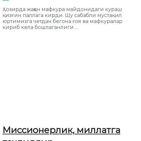
Ҳозирда жаҳон мафкура майдонидаги кураш
қизғин паллага кирди. Шу сабабли мустақил
юртимизга четдан бегона ғоя ва мафкуралар
кириб кела бошлаганлиги ...
Миссионерлик, миллатга