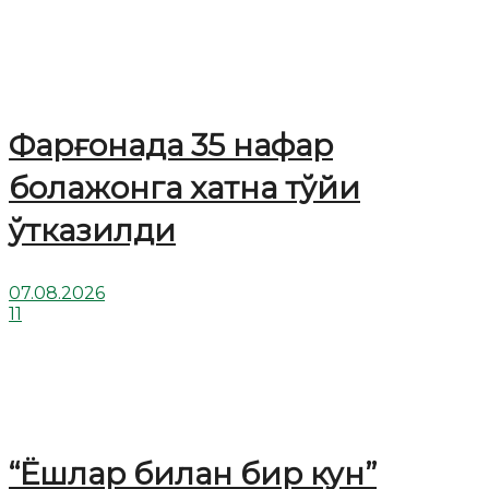
Фарғонада 35 нафар
болажонга хатна тўйи
ўтказилди
07.08.2026
11
“Ёшлар билан бир кун”