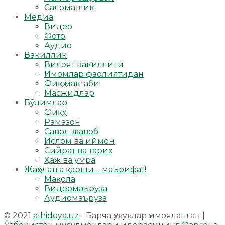
Саломатлик
Медиа
Видео
Фото
Аудио
Вакиллик
Вилоят вакиллиги
Имомлар фаолиятидан
Фиқҳ мактаби
Масжидлар
Бўлимлар
Фиқҳ
Рамазон
Савол-жавоб
Ислом ва иймон
Сийрат ва тарих
Ҳаж ва умра
Жаҳолатга қарши – маърифат!
Мақола
Видеомаъруза
Аудиомаъруза
© 2021
alhidoya.uz
- Барча ҳуқуқлар ҳимояланган |