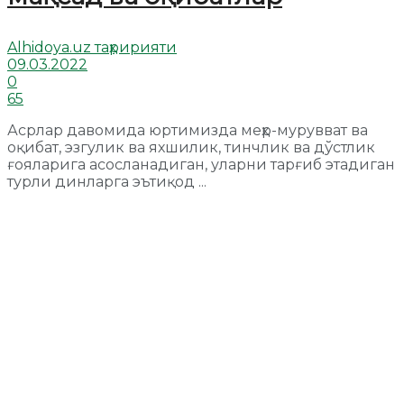
Alhidoya.uz таҳририяти
09.03.2022
0
65
Асрлар давомида юртимизда меҳр-мурувват ва
оқибат, эзгулик ва яхшилик, тинчлик ва дўстлик
ғояларига асосланадиган, уларни тарғиб этадиган
турли динларга эътиқод ...