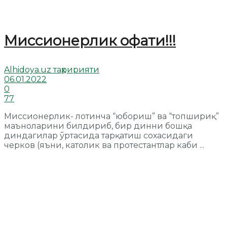
Миссионерлик офати!!!
Alhidoya.uz таҳририяти
06.01.2022
0
77
Миссионерлик- лотинча “юбориш” ва “топшириқ”
маъноларини билдириб, бир динни бошқа
диндагилар ўртасида тарқатиш сохасидаги
черков (яъни, католик ва протестантлар каби ...