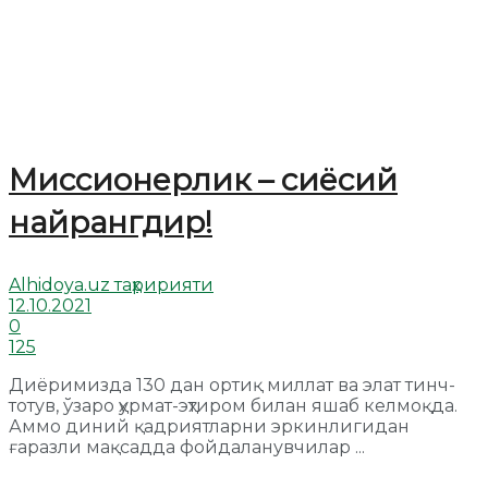
Миссионерлик – сиёсий
найрангдир!
Alhidoya.uz таҳририяти
12.10.2021
0
125
Диёримизда 130 дан ортиқ миллат ва элат тинч-
тотув, ўзаро ҳурмат-эҳтиром билан яшаб келмоқда.
Аммо диний қадриятларни эркинлигидан
ғаразли мақсадда фойдаланувчилар ...