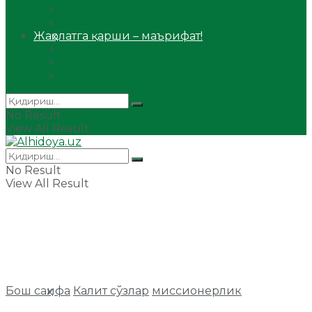
Сийрат ва тарих
Ҳаж ва умра
Жаҳолатга қарши – маърифат!
Мақола
Видеомаъруза
Аудиомаъруза
No Result
View All Result
No Result
View All Result
Бош саҳифа
Калит сўзлар
миссионерлик