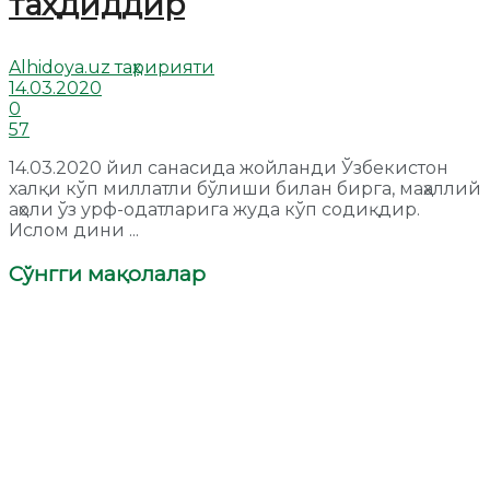
таҳдиддир
Alhidoya.uz таҳририяти
14.03.2020
0
57
14.03.2020 йил санасида жойланди Ўзбекистон
халқи кўп миллатли бўлиши билан бирга, маҳаллий
аҳоли ўз урф-одатларига жуда кўп содиқдир.
Ислом дини ...
Сўнгги мақолалар