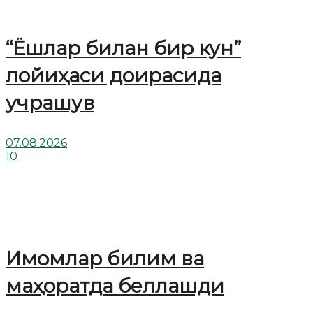
“Ёшлар билан бир кун”
лойиҳаси доирасида
учрашув
07.08.2026
10
Имомлар билим ва
маҳоратда беллашди