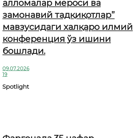
алломалар мероси ва
замонавий тадқиқотлар”
мавзусидаги халқаро илмий
конференция ўз ишини
бошлади.
09.07.2026
19
Spotlight