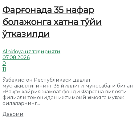
Фарғонада 35 нафар
болажонга хатна тўйи
ўтказилди
Alhidoya.uz таҳририяти
07.08.2026
0
11
Ўзбекистон Республикаси давлат
мустақиллигининг 35 йиллиги муносабати билан
«Вақф» хайрия жамоат фонди Фарғона вилояти
филиали томонидан ижтимоий ҳимояга муҳтож
оилаларнинг...
Давоми