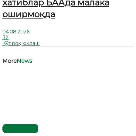
хатиблар БААда малака
оширмоқда
04.08.2026
32
Кўпроқ юклаш
More
News
Ўзбекистон