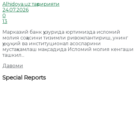
Alhidoya.uz таҳририяти
24.07.2026
0
13
Марказий банк ҳузурида юртимизда исломий
молия соҳасини тизимли ривожлантириш, унинг
ҳуқуқий ва институционал асосларини
мустаҳкамлаш мақсадида Исломий молия кенгаши
ташкил...
Давоми
Special Reports