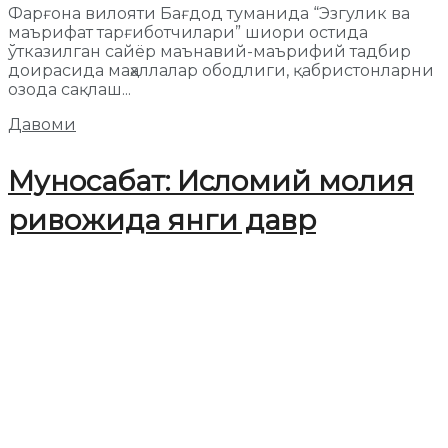
Фарғона вилояти Бағдод туманида “Эзгулик ва
маърифат тарғиботчилари” шиори остида
ўтказилган сайёр маънавий-маърифий тадбир
доирасида маҳаллалар ободлиги, қабристонларни
озода сақлаш...
Давоми
Муносабат: Исломий молия
ривожида янги давр