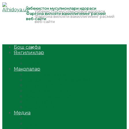
Бош саҳифа
Янгиликлар
Ўзбекистон
Жаҳон
Мақолалар
Мусулмоннинг одоби
Оилам – саодат масканим!
Таълим-тарбия
Ибратли ҳикоялар
Хислатли ҳикматлар
Аёллар саҳифаси
Саломатлик
Медиа
Видео
Фото