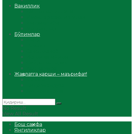
Аудио
Вакиллик
Вилоят вакиллиги
Имомлар фаолиятидан
Фиқҳ мактаби
Масжидлар
Бўлимлар
Фиқҳ
Рамазон
Савол-жавоб
Ислом ва иймон
Сийрат ва тарих
Ҳаж ва умра
Жаҳолатга қарши – маърифат!
Мақола
Видеомаъруза
Аудиомаъруза
No Result
View All Result
Бош саҳифа
Янгиликлар