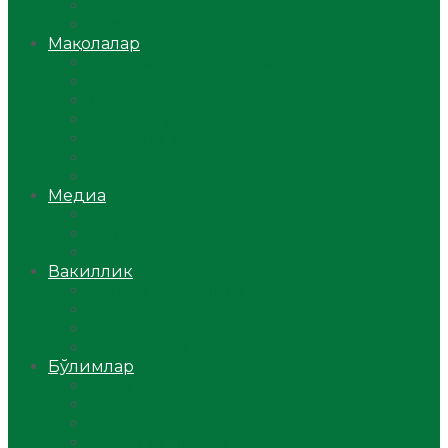
Ўзбекистон
Жаҳон
Мақолалар
Мусулмоннинг одоби
Оилам – саодат масканим!
Таълим-тарбия
Ибратли ҳикоялар
Хислатли ҳикматлар
Аёллар саҳифаси
Саломатлик
Медиа
Видео
Фото
Аудио
Вакиллик
Вилоят вакиллиги
Имомлар фаолиятидан
Фиқҳ мактаби
Масжидлар
Бўлимлар
Фиқҳ
Рамазон
Савол-жавоб
Ислом ва иймон