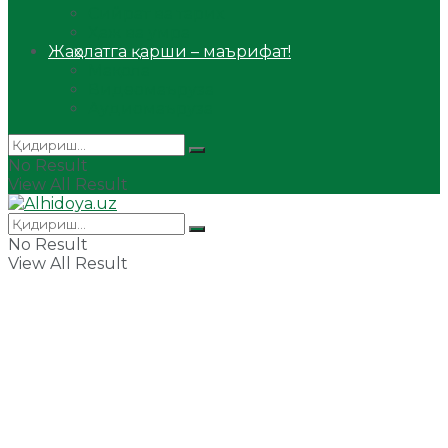
Сийрат ва тарих
Ҳаж ва умра
Жаҳолатга қарши – маърифат!
Мақола
Видеомаъруза
Аудиомаъруза
No Result
View All Result
No Result
View All Result