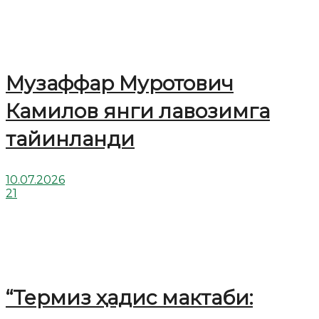
Музаффар Муротович
Камилов янги лавозимга
тайинланди
10.07.2026
21
“Термиз ҳадис мактаби: