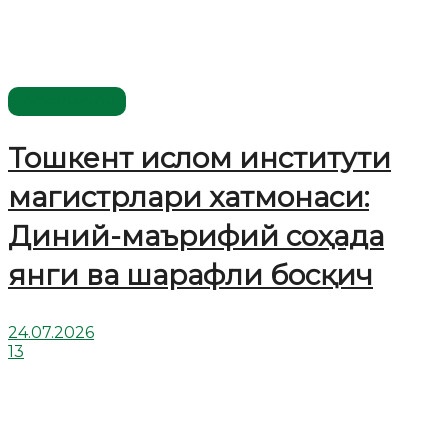
Ўзбекистон
Тошкент ислом институти
магистрлари хатмонаси:
Диний-маърифий соҳада
янги ва шарафли босқич
24.07.2026
13