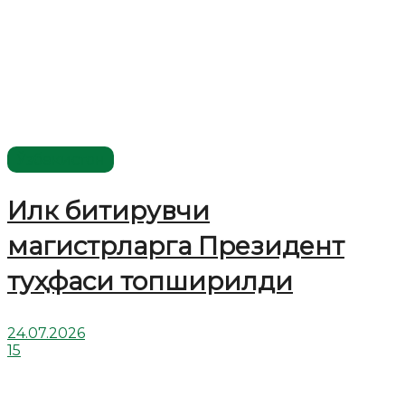
Ўзбекистон
Илк битирувчи
магистрларга Президент
туҳфаси топширилди
24.07.2026
15