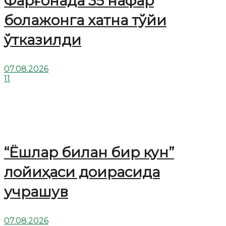
Фарғонада 35 нафар
болажонга хатна тўйи
ўтказилди
07.08.2026
11
“Ёшлар билан бир кун”
лойиҳаси доирасида
учрашув
07.08.2026