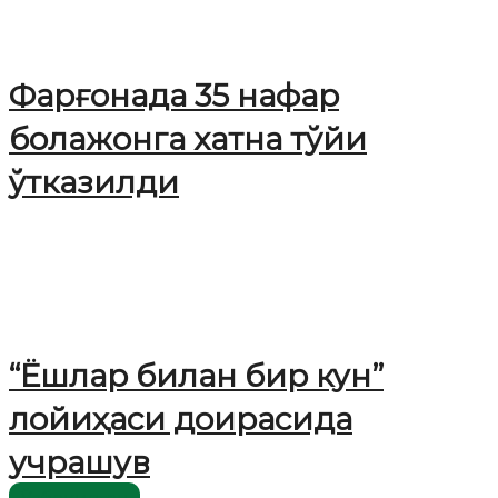
Фарғонада 35 нафар
болажонга хатна тўйи
ўтказилди
“Ёшлар билан бир кун”
лойиҳаси доирасида
учрашув