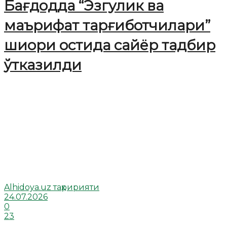
Бағдодда “Эзгулик ва
маърифат тарғиботчилари”
шиори остида сайёр тадбир
ўтказилди
Alhidoya.uz таҳририяти
24.07.2026
0
23