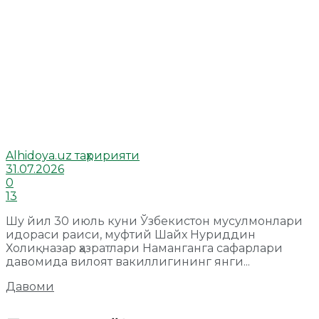
Alhidoya.uz таҳририяти
31.07.2026
0
13
Шу йил 30 июль куни Ўзбекистон мусулмонлари
идораси раиси, муфтий Шайх Нуриддин
Холиқназар ҳазратлари Наманганга сафарлари
давомида вилоят вакиллигининг янги...
Давоми