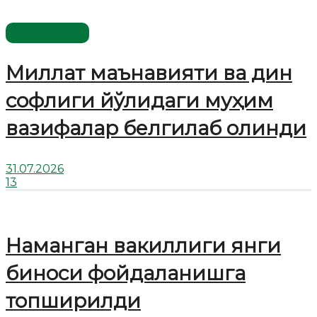
Ўзбекистон
Миллат маънавияти ва дин
софлиги йўлидаги муҳим
вазифалар белгилаб олинди
31.07.2026
13
Наманган вакиллиги янги
биноси фойдаланишга
топширилди