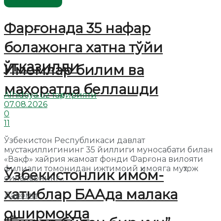
Ўзбекистон
Фарғонада 35 нафар
болажонга хатна тўйи
ўтказилди
Имомлар билим ва
маҳоратда беллашди
Alhidoya.uz таҳририяти
07.08.2026
0
11
Ўзбекистон Республикаси давлат
мустақиллигининг 35 йиллиги муносабати билан
«Вақф» хайрия жамоат фонди Фарғона вилояти
филиали томонидан ижтимоий ҳимояга муҳтож
Ўзбекистонлик имом-
оилаларнинг...
хатиблар БААда малака
Давоми
оширмоқда