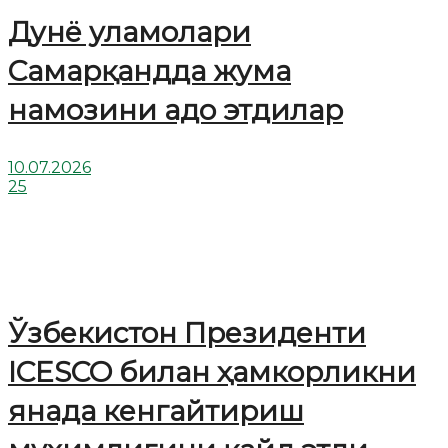
Дунё уламолари
Cамарқандда жума
намозини адо этдилар
10.07.2026
25
Ўзбекистон Президенти
ICESCO билан ҳамкорликни
янада кенгайтириш