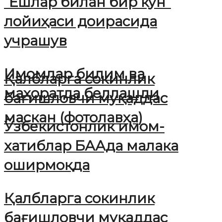
“Ёшлар билан бир кун”
лойиҳаси доирасида
учрашув
Имомлар билим ва
Қалбларга сокинлик
маҳоратда беллашди
бағишловчи муқаддас
маскан (фотолавҳа)
Ўзбекистонлик имом-
хатиблар БААда малака
оширмоқда
Қалбларга сокинлик
бағишловчи муқаддас