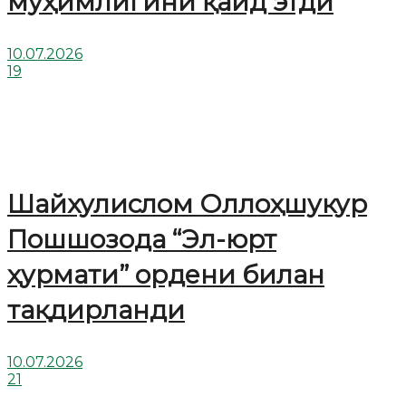
муҳимлигини қайд этди
10.07.2026
19
Шайхулислом Оллоҳшукур
Пошшозода “Эл-юрт
ҳурмати” ордени билан
тақдирланди
10.07.2026
21