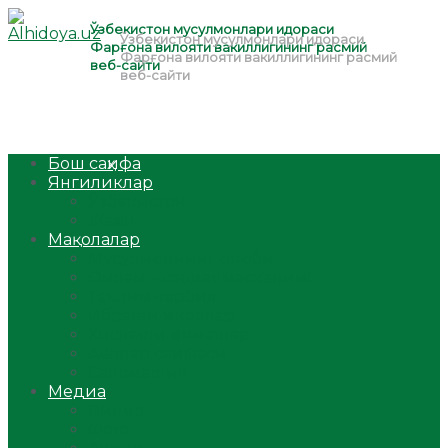
Бош саҳифа
Янгиликлар
Ўзбекистон
Жаҳон
Мақолалар
Мусулмоннинг одоби
Оилам – саодат масканим!
Таълим-тарбия
Ибратли ҳикоялар
Хислатли ҳикматлар
Аёллар саҳифаси
Саломатлик
Медиа
Видео
Фото