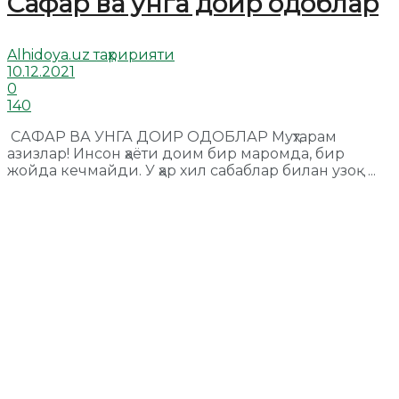
Cафар ва унга доир одоблар
Alhidoya.uz таҳририяти
10.12.2021
0
140
САФАР ВА УНГА ДОИР ОДОБЛАР Муҳтарам
азизлар! Инсон ҳаёти доим бир маромда, бир
жойда кечмайди. У ҳар хил сабаблар билан узоқ ...