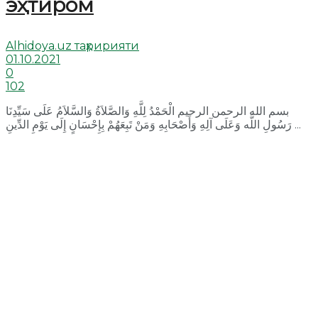
эҳтиром
Alhidoya.uz таҳририяти
01.10.2021
0
102
بسم الله الرحمن الرحيم الْحَمْدُ لِلَّهِ وَالصَّلاَةُ وَالسَّلاَمُ عَلَى سَيِّدِنَا
رَسُولِ اللَّه وَعَلَى آلِهِ وَأَصْحَابِهِ وَمَنْ تَبِعَهُمْ بِإِحْسَانٍ إِلَى يَوْمِ الدِّينِ ...