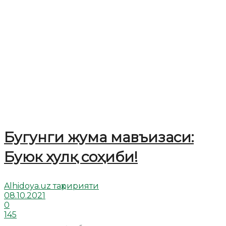
Бугунги жума мавъизаси:
Буюк хулқ соҳиби!
Alhidoya.uz таҳририяти
08.10.2021
0
145