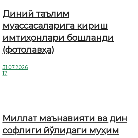
Диний таълим
муассасаларига кириш
имтиҳонлари бошланди
(фотолавҳа)
31.07.2026
17
Миллат маънавияти ва дин
софлиги йўлидаги муҳим