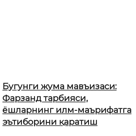
Бугунги жума мавъизаси:
Фарзанд тарбияси,
ёшларнинг илм-маърифатга
эътиборини қаратиш