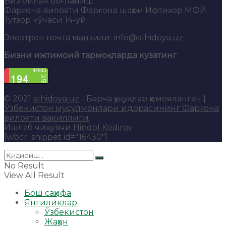
Биз билан боғланиш:
Фарғона вилояти Фарғона шаҳри Ифтихор МФЙ
Тутзор кўчаси 14-уй
Электрон почта манзили: info@alhidoya.uz
Бизни ижтимоий тармоқларда кузатинг
© 2021
alhidoya.uz
- Барча ҳуқуқлар ҳимояланган |
Ўзбекистон мусулмонлари идорасининг Фарғона
вилояти вакиллиги
.
Ишлаб чиқувчи
Hindol Kodirov
.
[wbcr_snippet id="16430"]
No Result
View All Result
Бош саҳифа
Янгиликлар
Ўзбекистон
Жаҳон