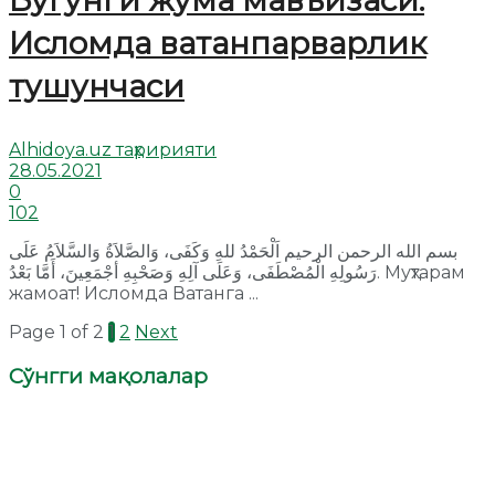
Бугунги жума мавъизаси:
Исломда ватанпарварлик
тушунчаси
Alhidoya.uz таҳририяти
28.05.2021
0
102
بسم الله الرحمن الرحيم اَلْحَمْدُ للهِ وَكَفَى، وَالصَّلاَةُ وَالسَّلاَمُ عَلَى
رَسُولِهِ الْمُصْطَفَى، وَعَلَى آلِهِ وَصَحْبِهِ أجْمَعِينَ، أَمَّا بَعْدُ. Муҳтарам
жамоат! Исломда Ватанга ...
Page 1 of 2
1
2
Next
Сўнгги мақолалар