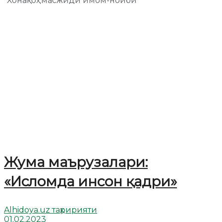
"Хонақоҳ" масжиди имом-ноиби
Жума маърузалари:
«Исломда инсон қадри»
Alhidoya.uz таҳририяти
01.02.2023