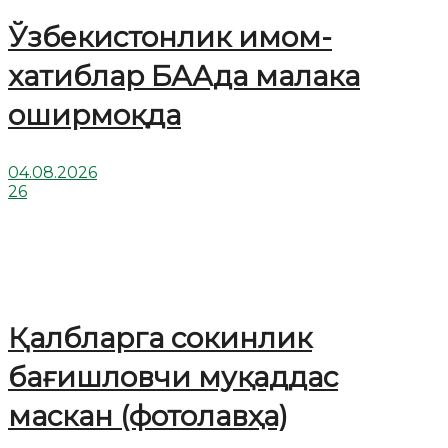
Ўзбекистонлик имом-
хатиблар БААда малака
оширмоқда
04.08.2026
26
Қалбларга сокинлик
бағишловчи муқаддас
маскан (фотолавҳа)