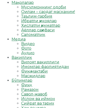
Мақолалар
Мусулмоннинг одоби
Оилам – саодат масканим!
Таълим-тарбия
Ибратли ҳикоялар
Хислатли ҳикматлар
Аёллар саҳифаси
Саломатлик
Медиа
Видео
Фото
Аудио
Вакиллик
Вилоят вакиллиги
Имомлар фаолиятидан
Фиқҳ мактаби
Масжидлар
Бўлимлар
Фиқҳ
Рамазон
Савол-жавоб
Ислом ва иймон
Сийрат ва тарих
Ҳаж ва умра