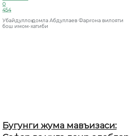
0
454
Убайдуллоҳ домла Абдуллаев Фарғона вилояти
бош имом-хатиби
Бугунги жума мавъизаси: