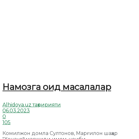
Намозга оид масалалар
Alhidoya.uz таҳририяти
06.03.2023
0
105
Комилжон домла Султонов, Марғилон шаҳар