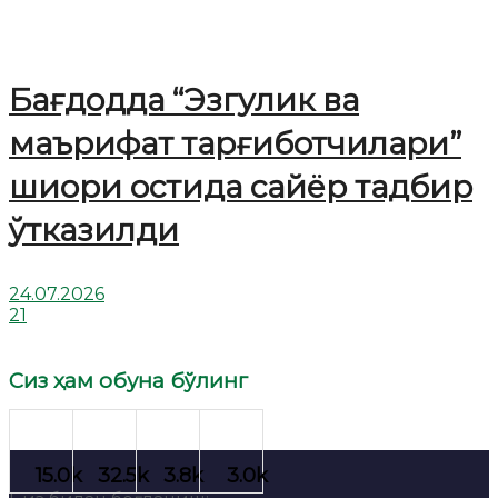
Бағдодда “Эзгулик ва
маърифат тарғиботчилари”
шиори остида сайёр тадбир
ўтказилди
24.07.2026
21
Сиз ҳам обуна бўлинг