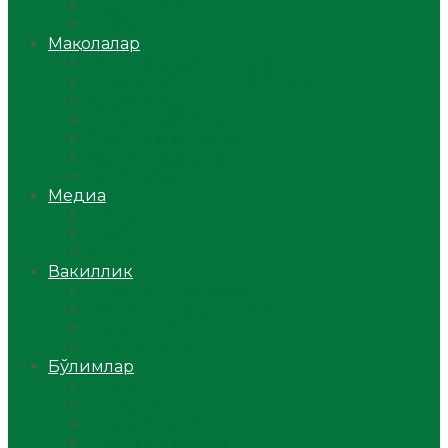
Ўзбекистон
Жаҳон
Мақолалар
Мусулмоннинг одоби
Оилам – саодат масканим!
Таълим-тарбия
Ибратли ҳикоялар
Хислатли ҳикматлар
Аёллар саҳифаси
Саломатлик
Медиа
Видео
Фото
Аудио
Вакиллик
Вилоят вакиллиги
Имомлар фаолиятидан
Фиқҳ мактаби
Масжидлар
Бўлимлар
Фиқҳ
Рамазон
Савол-жавоб
Ислом ва иймон