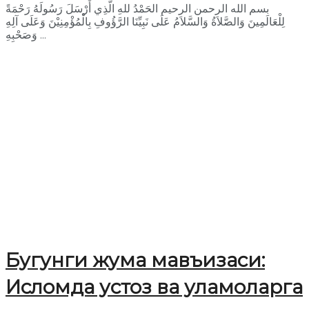
بسم الله الرحمن الرحيم الحَمْدُ للهِ الَّذِي أَرْسَلَ رَسُولَهُ رَحْمَةً
لِلْعَالَمِينَ وَالصَّلاَةُ وَالسَّلاَمُ عَلَى نَبِيِّنَا الرَّؤُوفِ بِالْمُؤْمِنِيْنَ وَعَلَى آلِهِ
وَصَحْبِهِ ...
Бугунги жума мавъизаси:
Исломда устоз ва уламоларга