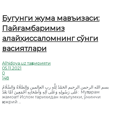
Бугунги жума мавъизаси:
Пайғамбаримиз
алайҳиссаломнинг сўнги
васиятлари
Alhidoya.uz таҳририяти
05.11.2021
0
148
بسم الله الرحمن الرحيم الحَمْدُ لِلَّهِ رب العالمين وَالصَّلَاةُ وَالسَّلَامُ
عَلَى رَسُولِهِ وَعَلَى آلِهِ وَأَصْحَابِهِ أَجْمَعِينَ اَمَّا بَعْدُ: Муҳтарам
жамоат! Ислом тарихидан маълумки, ўнинчи
ҳижрий ...