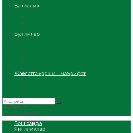
Аудио
Вакиллик
Вилоят вакиллиги
Имомлар фаолиятидан
Фиқҳ мактаби
Масжидлар
Бўлимлар
Фиқҳ
Рамазон
Савол-жавоб
Ислом ва иймон
Сийрат ва тарих
Ҳаж ва умра
Жаҳолатга қарши – маърифат!
Мақола
Видеомаъруза
Аудиомаъруза
No Result
View All Result
Бош саҳифа
Янгиликлар