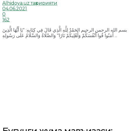
Alhidoya.uz таҳририяти
04.06.2021
0
162
بسم الله الرحمن الرحيم الحَمْدُ لِلَّهِ الَّذِي قَالَ فِي كِتَابِهِ: "يَا أَيُّهَا الَّذِينَ
آَمَنُوا قُوا أَنْفُسَكُمْ وَأَهْلِيكُمْ نَارًا" وَالصَّلَاةُ وَالسَّلَامُ عَلَى رَسُولِهِ ...