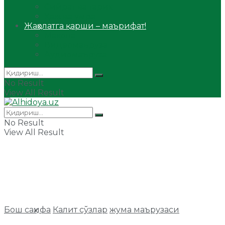
Сийрат ва тарих
Ҳаж ва умра
Жаҳолатга қарши – маърифат!
Мақола
Видеомаъруза
Аудиомаъруза
No Result
View All Result
No Result
View All Result
Бош саҳифа
Калит сўзлар
жума маърузаси