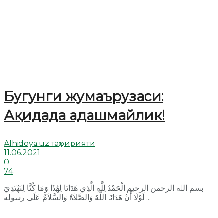
Бугунги жумаърузаси:
Ақидада адашмайлик!
Alhidoya.uz таҳририяти
11.06.2021
0
74
بسم الله الرحمن الرحيم الْحَمْدُ لِلَّهِ الَّذِي هَدَانَا لِهَٰذَا وَمَا كُنَّا لِنَهْتَدِيَ
لَوْلَا أَنْ هَدَانَا اللَّهُ وَالصَّلاَةُ وَالسَّلاَمُ عَلَى رسوله ...