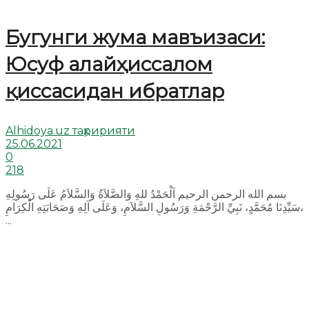
Бугунги жума мавъизаси:
Юсуф алайҳиссалом
қиссасидан ибратлар
Alhidoya.uz таҳририяти
25.06.2021
0
218
بسم الله الرحمن الرحيم اَلْحَمْدُ للهِ وَالصَّلاَةُ وَالسَّلاَمُ عَلَى رَسُولِهِ
سَيِّدِنَا مُحَمَّدٍ، نَبِيِّ الرَّحْمَةِ وَرَسُولِ السَّلاَمِ، وَعَلَى آلِهِ وَصَحَابَتِهِ الْكِرَامِ،
...