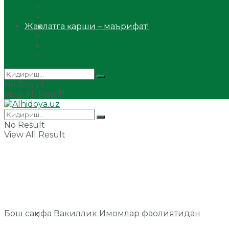
Сийрат ва тарих
Ҳаж ва умра
Жаҳолатга қарши – маърифат!
Мақола
Видеомаъруза
Аудиомаъруза
No Result
View All Result
No Result
View All Result
Бош саҳифа
Вакиллик
Имомлар фаолиятидан