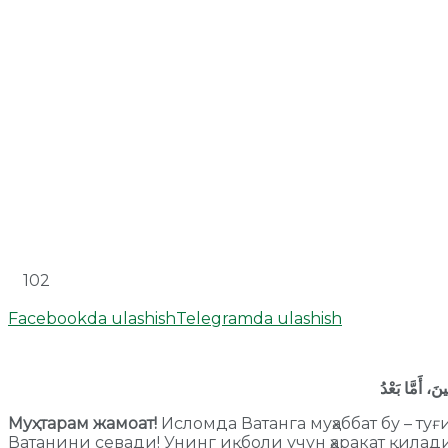
102
Facebookda ulashish
Telegramda ulashish
Муҳтарам жамоат!
Исломда Ватанга муҳаббат бу – 
Ватанини севади! Унинг иқболи учун ҳаракат қилади,