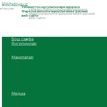
Бош саҳифа
Янгиликлар
Ўзбекистон
Жаҳон
Мақолалар
Мусулмоннинг одоби
Оилам – саодат масканим!
Таълим-тарбия
Ибратли ҳикоялар
Хислатли ҳикматлар
Аёллар саҳифаси
Саломатлик
Медиа
Видео
Фото