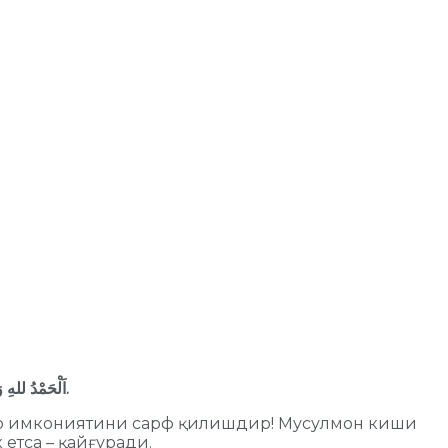
وَالسَّلاَمُ عَلَى رَسُولِهِ الْمُصْطَفَى، وَعَلَى آلِهِ وَصَحْبِهِ أجْمَعِينَ، أَمَّا بَعْدُ.
اَلْحَمْدُ للهِ 
 бор имкониятини сарф қилишдир! Мусулмон киши
 етса – қайғуради.