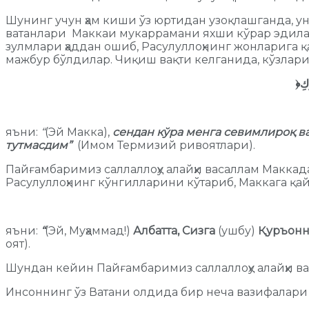
Шунинг учун ҳам киши ўз юртидан узоқлашганда, ун
ватанлари Маккаи мукаррамани яхши кўрар эдилар
зулмлари ҳаддан ошиб, Расулуллоҳнинг жонларига 
мажбур бўлдилар. Чиқиш вақти келганида, кўзлари
﴿
َكِ
яъни:
“
(Эй Макка),
сендан кўра менга севимлироқ в
тутмасдим”
(Имом Термизий ривоятлари).
Пайғамбаримиз саллаллоҳу алайҳи васаллам Маккад
Расулуллоҳнинг кўнгилларини кўтариб, Маккага қ
яъни:
“
(Эй, Муҳаммад!)
Албатта, Сизга
(ушбу)
Қуръонни
оят).
Шундан кейин Пайғамбаримиз саллаллоҳу алайҳи в
Инсоннинг ўз Ватани олдида бир неча вазифалари 