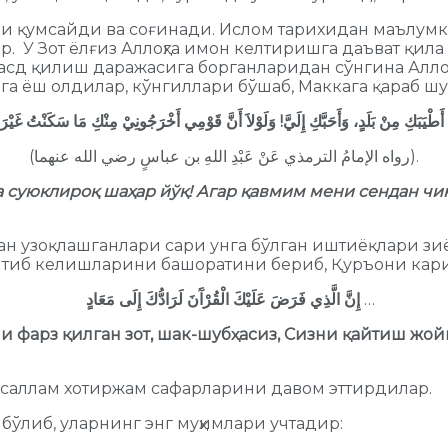
и қумсайди ва соғинади. Ислом тарихидан маълумки, 
. У Зот ёлғиз Аллоҳга имон келтиришга даъват қи
қасд қилиш даражасига борганларидан сўнгина Алло
га ёш олдилар, кўнгиллари бўшаб, Маккага қараб ш
أَطْيَبَكِ مِنْ بَلَدٍ، وَأَحَبَّكِ إِلَيَّ! وَلَوْلاَ أَنَّ قَوْمِي أَخْرَجُونِيْ مِنْكِ مَا سَكَنْتُ غَيْر
(رواه الإمامُ الترمذي عَنْ عَبْدِ اللهِ بن عباسٍ رضي الله عنهما).
а суюклироқ шаҳар йўқ! Агар қавмим мени сендан чи
ан узоқлашганлари сари унга бўлган иштиёқлари зи
айтиб келишларини башоратини бериб, Қуръони кар
إِنَّ الَّذِي فَرَضَ عَلَيْكَ الْقُرْآَنَ لَرَادُّكَ إِلَى مَعَادٍ
…
 фарз қилган зот, шак-шубҳасиз, Сизни қайтиш жо
асаллам хотиржам сафарларини давом эттирдилар.
бўлиб, уларнинг энг муҳимлари учтадир: