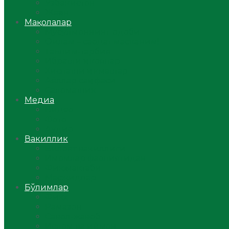
Ўзбекистон
Жаҳон
Мақолалар
Мусулмоннинг одоби
Оилам – саодат масканим!
Таълим-тарбия
Ибратли ҳикоялар
Хислатли ҳикматлар
Аёллар саҳифаси
Саломатлик
Медиа
Видео
Фото
Аудио
Вакиллик
Вилоят вакиллиги
Имомлар фаолиятидан
Фиқҳ мактаби
Масжидлар
Бўлимлар
Фиқҳ
Рамазон
Савол-жавоб
Ислом ва иймон