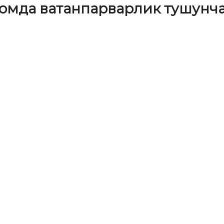
ломда ватанпарварлик тушунч