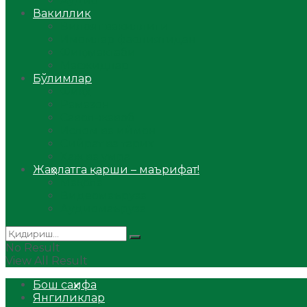
Аудио
Вакиллик
Вилоят вакиллиги
Имомлар фаолиятидан
Фиқҳ мактаби
Масжидлар
Бўлимлар
Фиқҳ
Рамазон
Савол-жавоб
Ислом ва иймон
Сийрат ва тарих
Ҳаж ва умра
Жаҳолатга қарши – маърифат!
Мақола
Видеомаъруза
Аудиомаъруза
No Result
View All Result
Бош саҳифа
Янгиликлар