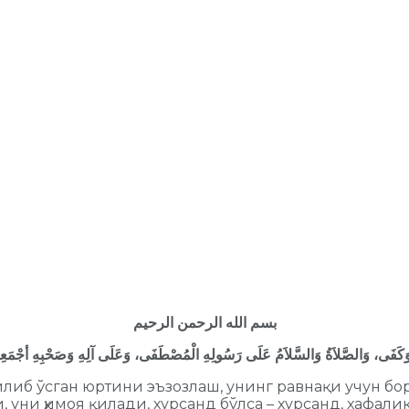
بسم الله الرحمن الرحيم
وَكَفَى
، وَالصَّلاَةُ
туғилиб ўсган юртини эъзозлаш, унинг равнақи учун
 уни ҳимоя қилади, хурсанд бўлса – хурсанд, хафалик