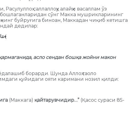
Расулуллоҳ саллаллоҳу алайҳи васаллам ўз
ла бошлаганларидан сўнг Макка мушрикларининг
ҳнинг буйруғига биноан, Маккадан чиқиб кетишга
ундай дедилар:
مَا 
﴾
қармаганида, асло сендан бошқа жойни макон
ёдалашиб борарди. Шунда Аллоҳ таоло
имдаги қуйидаги ояти каримани нозил қилди:
йига
(Маккага)
қайтарувчидир…”
(Қасос сураси 85-