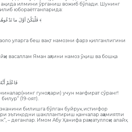
ал ақида илмини ўрганиш вожиб бўлади. Шунинг
 қилиб юбораётганларида:
﴿ فَلْيَكُنْ أوَّلَ ما تَدْعُوهُمْ إلى أنْ يُوَحِّدُوا اللَّهَ تَعَالَى، فَإِذَا عَرَفُوا ذلكَ، فأخْبِرْهُمْ أنَّ اللَّهَ قدْ فَرَضَ عليهم خَمْسَ صَلَوَاتٍ ﴾
 таоло уларга беш вақт намозни фарз қилганлигини
айҳи васаллам Яман аҳлини намоз ўқиш ва бошқа
فَاعْلَمْ أَنَّهُ
мўминалар(нинг гуноҳлари) учун мағфират сўранг!
илур” (19-оят).
 эканини билишга бўлган буйруқ истиғфор
ўғри эътиқодни шакллантириш қанчалар аҳамиятли
, – деганлар. Имом Aбу Ҳанифа раҳматуллоҳи алайҳ