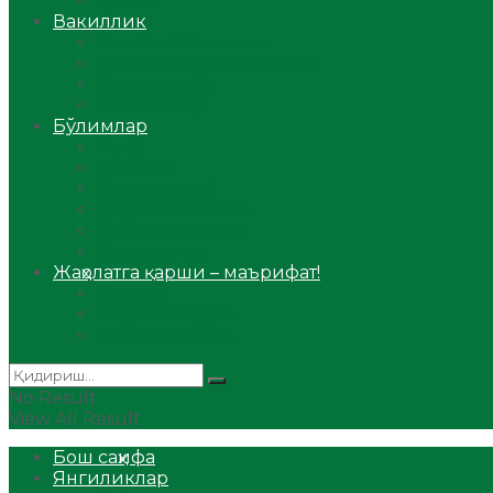
Аудио
Вакиллик
Вилоят вакиллиги
Имомлар фаолиятидан
Фиқҳ мактаби
Масжидлар
Бўлимлар
Фиқҳ
Рамазон
Савол-жавоб
Ислом ва иймон
Сийрат ва тарих
Ҳаж ва умра
Жаҳолатга қарши – маърифат!
Мақола
Видеомаъруза
Аудиомаъруза
No Result
View All Result
Бош саҳифа
Янгиликлар