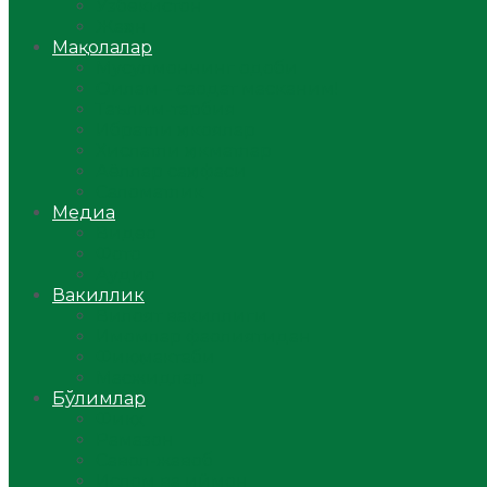
Ўзбекистон
Жаҳон
Мақолалар
Мусулмоннинг одоби
Оилам – саодат масканим!
Таълим-тарбия
Ибратли ҳикоялар
Хислатли ҳикматлар
Аёллар саҳифаси
Саломатлик
Медиа
Видео
Фото
Аудио
Вакиллик
Вилоят вакиллиги
Имомлар фаолиятидан
Фиқҳ мактаби
Масжидлар
Бўлимлар
Фиқҳ
Рамазон
Савол-жавоб
Ислом ва иймон