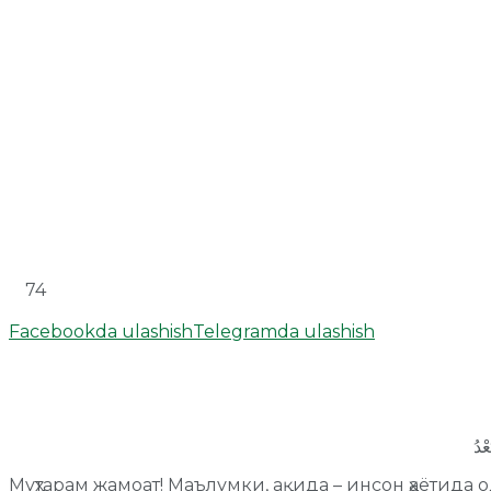
74
Facebookda ulashish
Telegramda ulashish
Муҳтарам жамоат! Маълумки, ақида – инсон ҳаётида