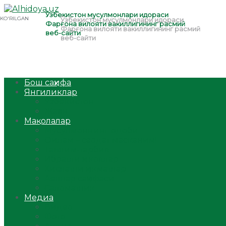
Бош саҳифа
Янгиликлар
Ўзбекистон
Жаҳон
Мақолалар
Мусулмоннинг одоби
Оилам – саодат масканим!
Таълим-тарбия
Ибратли ҳикоялар
Хислатли ҳикматлар
Аёллар саҳифаси
Саломатлик
Медиа
Видео
Фото