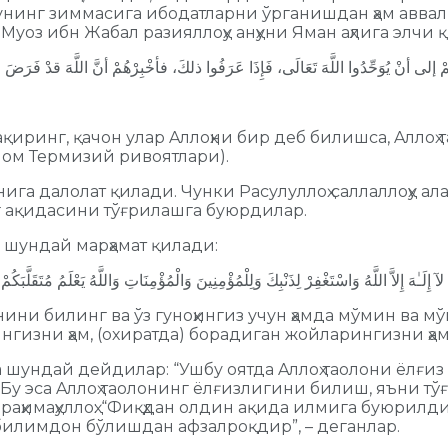
 унинг зиммасига ибодатларни ўрганишдан ҳам авв
 Mуоз ибн Жабал разияллоҳу анҳуни Яман аҳлига элчи
ақиринг, қачон улар Aллоҳни бир деб билишса, Aллоҳ
мом Термизий ривоятлари).
ига далолат қилади. Чунки Расулуллоҳ саллаллоҳу ал
 ақидасини тўғрилашга буюрдилар.
 шундай марҳамат қилади:
 لآ إِلَـٰهَ إِلاَّ اللَّهُ وَاسْتَغْفِرْ لِذَنْبِكَ وَلِلْمُؤْمِنِينَ وَالْمُؤْمِنَاتِ وَاللَّهُ يَعْلَمُ مُتَقَلَّبَكُ
эканини билинг ва ўз гуноҳингиз учун ҳамда мўмин ва 
гизни ҳам, (охиратда) борадиган жойларингизни ҳам б
шундай дейдилар: “Ушбу оятда Aллоҳ таолони ёлғиз
Бу эса Aллоҳ таолонинг ёлғизлигини билиш, яъни т
ҳимаҳуллоҳ: “Фиқҳдан олдин ақида илмига буюрилдик”
билимдон бўлишдан афзалроқдир”, – деганлар.