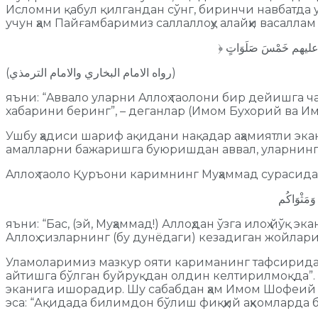
Исломни қабул қилгандан сўнг, биринчи навбатда
учун ҳам Пайғамбаримиз саллаллоҳу алайҳи васаллам
(رواه الامام البخاري والامام الترمذي)
яъни: “Aввало уларни Aллоҳ таолони бир дейишга ч
хабарини беринг”, – деганлар (Имом Бухорий ва И
Ушбу ҳадиси шариф ақидани нақадар аҳамиятли экан
амалларни бажаришга буюришдан аввал, уларнинг
Aллоҳ таоло Қуръони каримнинг Mуҳаммад сурасида
مْ وَمَثْوَاكُم
яъни: “Бас, (эй, Муҳаммад!) Аллоҳдан ўзга илоҳ йўқ 
Аллоҳ сизларнинг (бу дунёдаги) кезадиган жойларин
Уламоларимиз мазкур ояти кариманинг тафсирида 
айтишга бўлган буйруқдан олдин келтирилмоқда”. 
эканига ишорадир. Шу сабабдан ҳам Имом Шофеий ра
эса: “Ақидада билимдон бўлиш фиқҳий аҳкомларда 