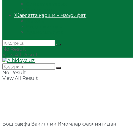
Сийрат ва тарих
Ҳаж ва умра
Жаҳолатга қарши – маърифат!
Мақола
Видеомаъруза
Аудиомаъруза
No Result
View All Result
No Result
View All Result
Бош саҳифа
Вакиллик
Имомлар фаолиятидан