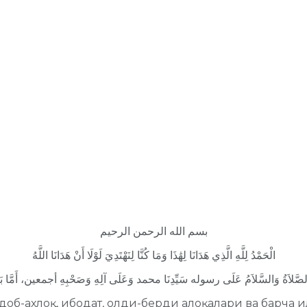
بسم الله الرحمن الرحيم
الْحَمْدُ لِلَّهِ الَّذِي هَدَانَا لِهَٰذَا وَمَا كُنَّا لِنَهْتَدِيَ لَوْلَا أَنْ هَدَانَا اللَّهُ
 одоб-ахлоқ, ибодат, олди-берди алоқалари ва барча