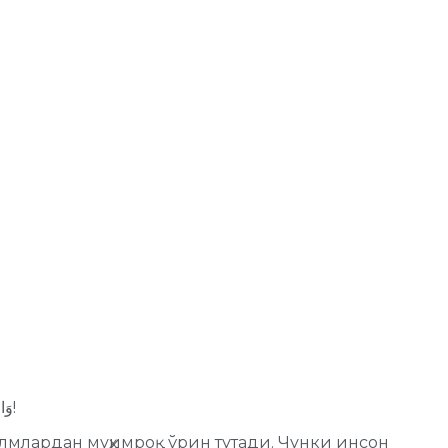
وَالصَّلاَةُ وَالسَّلاَمُ عَلَى رسوله سَيِّدِنَا محمد وَعَلَى آلِهِ وَصَحْبِهِ أجمعين، أَمَّا بَعْدُ!
 илмлардан муҳимроқ ўрин тутади. Чунки инсон