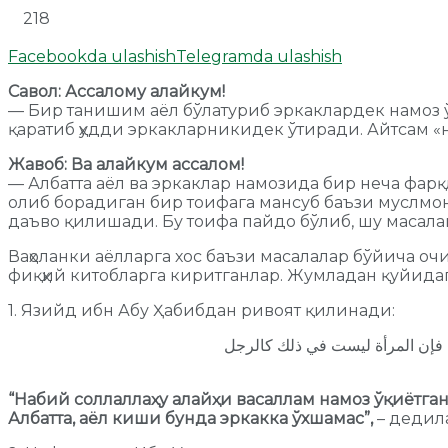
218
Facebookda ulashish
Telegramda ulashish
Савол: Ассалому алайкум!
— Бир танишим аёл бўлатуриб эркаклардек намоз ў
қаратиб ҳудди эркакларникидек ўтиради. Айтсам «
Жавоб: Ва алайкум ассалом!
— Албатта аёл ва эркаклар намозида бир неча фар
олиб борадиган бир тоифага мансуб баъзи муслмон
даъво қилишади. Бу тоифа пайдо бўлиб, шу масалан
Ваҳоланки аёлларга хос баъзи масалалар бўйича оч
фиқҳий китобларга киритганлар. Жумладан қуйида
1. Язийд ибн Абу Ҳабибдан ривоят қилинади:
ض فإن المرأة ليست في ذلك كالرجل
“Набий соллаллаҳу алайҳи васаллам намоз ўқиётган
Албатта, аёл киши бунда эркакка ўхшамас”,
– дедил