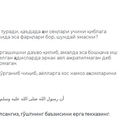
уради, қаъдада ҳам оёқлари учини қиблага
лида эса фарқлари бор, шундай эмасми?
 эргашишни даъво қилиб, амалда эса бошқача иш
елган ҳадисларда эркак аёл ажратилмаган деб
рмаган.
 ўрганиб чиқиб, аёлларга хос намоз аҳкомларини
أن رسول الله صلى الله عليه وسلم
лсангиз, гўштнинг баъзисини ерга текказинг.