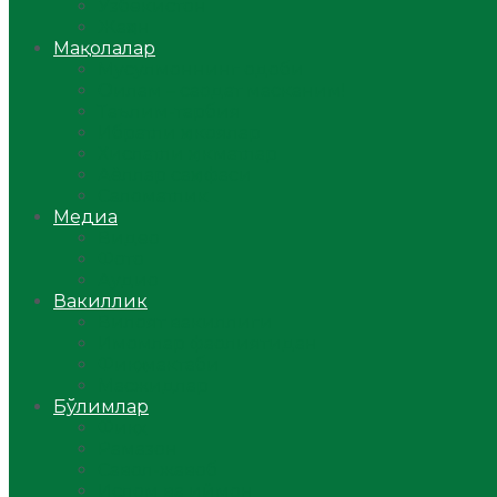
Ўзбекистон
Жаҳон
Мақолалар
Мусулмоннинг одоби
Оилам – саодат масканим!
Таълим-тарбия
Ибратли ҳикоялар
Хислатли ҳикматлар
Аёллар саҳифаси
Саломатлик
Медиа
Видео
Фото
Аудио
Вакиллик
Вилоят вакиллиги
Имомлар фаолиятидан
Фиқҳ мактаби
Масжидлар
Бўлимлар
Фиқҳ
Рамазон
Савол-жавоб
Ислом ва иймон