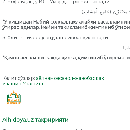
2. Нофеъдан, у Ибн Умардан ривоят қилади:
نْ يَحْتَفِزْنَ. (جَامع الْمَسَانِيد
“У кишидан Набий соллаллаҳу алайҳи васалламнин
ўтирар эдилар. Кейин текисланиб-қимтиниб ўтир
3. Али розияллоҳу анҳудан ривоят қилинади:
“Қачон аёл киши сажда қилса, қимтиниб ўтирсин,
Калит сўзлар:
аёл
намоз
савол-жавоб
эркак
Улашиш
Улашиш
Alhidoya.uz таҳририяти