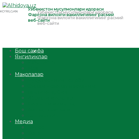
Бош саҳифа
Янгиликлар
Ўзбекистон
Жаҳон
Мақолалар
Мусулмоннинг одоби
Оилам – саодат масканим!
Таълим-тарбия
Ибратли ҳикоялар
Хислатли ҳикматлар
Аёллар саҳифаси
Саломатлик
Медиа
Видео
Фото