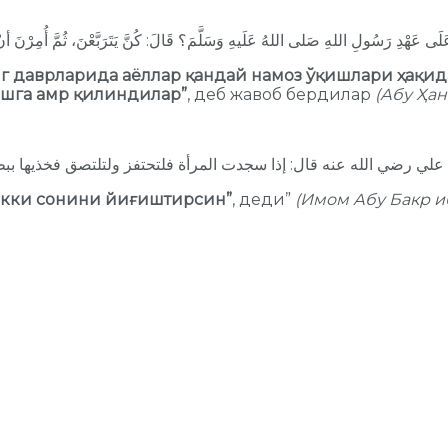
لَى عَهْدِ رَسُولِ اللهِ صَلى اللهُ عَلَيهِ وَسَلَّمَ؟ قَالَ: كُنَّ يَتَرَبَّعْنَ، ثُمَّ أُمِرْنَ أ
г даврларида аёллар қандай намоз ўқишлари ҳақи
ишга амр қилиндилар”
, деб жавоб бердилар
(Абу Ҳан
 икки сонини йиғиштирсин”
, деди”
(Имом Абу Бакр и