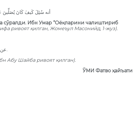
أنه سُئِلَ كَيفَ كَانَ يُصَلِّينَ عَ)
да сўралди. Ибн Умар “Оёқларини чалиштириб
ифа ривоят қилган, Жомеъул Масонийд, 1-жуз).
عن علي رضي الله عنه قال: إذا سجدت المرأة فلتحتفز ولتلتصق فخذيها ببطنها.
бн Абу Шайба ривоят қилган).
ЎМИ Фатво ҳайъати