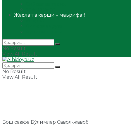
Сийрат ва тарих
Ҳаж ва умра
Жаҳолатга қарши – маърифат!
Мақола
Видеомаъруза
Аудиомаъруза
No Result
View All Result
No Result
View All Result
Бош саҳифа
Бўлимлар
Савол-жавоб