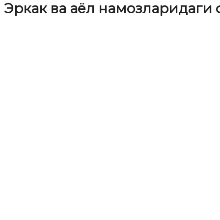
Эркак ва аёл намозларидаги 