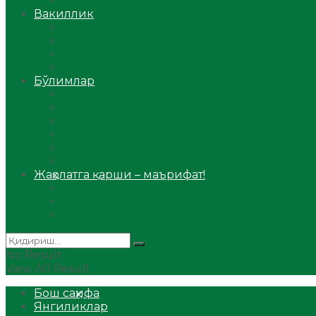
Аудио
Вакиллик
Вилоят вакиллиги
Имомлар фаолиятидан
Фиқҳ мактаби
Масжидлар
Бўлимлар
Фиқҳ
Рамазон
Савол-жавоб
Ислом ва иймон
Сийрат ва тарих
Ҳаж ва умра
Жаҳолатга қарши – маърифат!
Мақола
Видеомаъруза
Аудиомаъруза
No Result
View All Result
Бош саҳифа
Янгиликлар