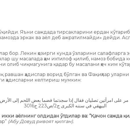
қийди. Яъни саждада тирсакларини ердан кўтариб т
намозда эркак ва аёл деб ажратилмайди» дейди. Ас
қлар бор. Лекин ҳозирги кунда ўзларини салафларга
лар шу масалада ҳам ихтилоф қилиб, намоз бобида к
и олиб чиқмагунига қадар бу масалани ҳеч ким кўта
иқ равшан ҳадислар ворид бўлган ва Фақиҳлар уларни
ги ҳадисларни келтириш мумкин:
 مر على امرأتين تصليان فقال إذا سجدتما فضما بعض اللحم إلى الأر
البيهقي في سننه الكبرى ج2/ص223 ح3016
 икки аёлнинг олдидан ўтдилар ва: “Қачон сажда қи
ар”
(Абу Довуд ривоят қилган).