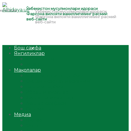
Бош саҳифа
Янгиликлар
Ўзбекистон
Жаҳон
Мақолалар
Мусулмоннинг одоби
Оилам – саодат масканим!
Таълим-тарбия
Ибратли ҳикоялар
Хислатли ҳикматлар
Аёллар саҳифаси
Саломатлик
Медиа
Видео
Фото