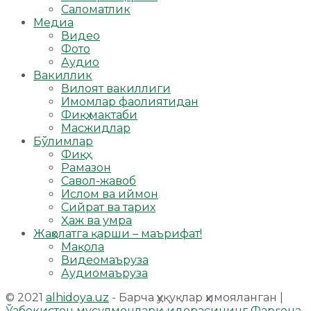
Саломатлик
Медиа
Видео
Фото
Аудио
Вакиллик
Вилоят вакиллиги
Имомлар фаолиятидан
Фиқҳ мактаби
Масжидлар
Бўлимлар
Фиқҳ
Рамазон
Савол-жавоб
Ислом ва иймон
Сийрат ва тарих
Ҳаж ва умра
Жаҳолатга қарши – маърифат!
Мақола
Видеомаъруза
Аудиомаъруза
© 2021
alhidoya.uz
- Барча ҳуқуқлар ҳимояланган |
Ўзбекистон мусулмонлари идорасининг Фарғона