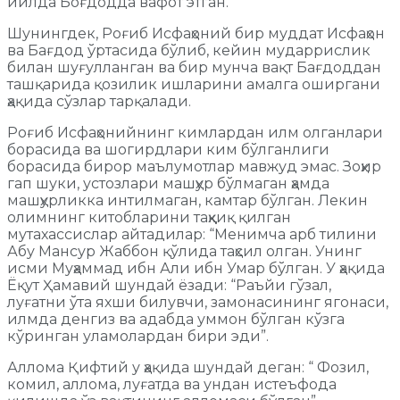
йилда Боғдодда вафот этган.
Шунингдек, Роғиб Исфаҳоний бир муддат Исфаҳон
ва Бағдод ўртасида бўлиб, кейин мударрислик
билан шуғулланган ва бир мунча вақт Бағдоддан
ташқарида қозилик ишларини амалга оширгани
ҳақида сўзлар тарқалади.
Роғиб Исфаҳонийнинг кимлардан илм олганлари
борасида ва шогирдлари ким бўлганлиги
борасида бирор маълумотлар мавжуд эмас. Зоҳир
гап шуки, устозлари машҳур бўлмаган ҳамда
машҳурликка интилмаган, камтар бўлган. Лекин
олимнинг китобларини таҳқиқ қилган
мутахассислар айтадилар: “Менимча арб тилини
Абу Мансур Жаббон қўлида таҳсил олган. Унинг
исми Муҳаммад ибн Али ибн Умар бўлган. У ҳақида
Ёқут Ҳамавий шундай ёзади: “Раъйи гўзал,
луғатни ўта яхши билувчи, замонасининг ягонаси,
илмда денгиз ва адабда уммон бўлган кўзга
кўринган уламолардан бири эди”.
Аллома Қифтий у ҳақида шундай деган: “ Фозил,
комил, аллома, луғатда ва ундан истеъфода