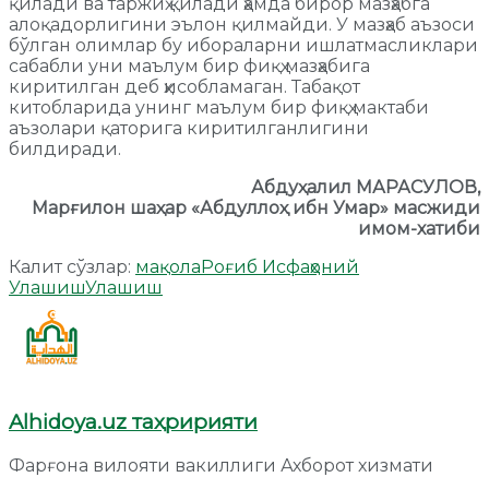
қилади ва таржиҳ қилади ҳамда бирор мазҳабга
алоқадорлигини эълон қилмайди. У мазҳаб аъзоси
бўлган олимлар бу ибораларни ишлатмасликлари
сабабли уни маълум бир фиқҳ мазҳабига
киритилган деб ҳисобламаган. Табақот
китобларида унинг маълум бир фиқҳ мактаби
аъзолари қаторига киритилганлигини
билдиради.
Абдуҳалил МАРАСУЛОВ,
Марғилон шаҳар «Абдуллоҳ ибн Умар» масжиди
имом-хатиби
Калит сўзлар:
мақола
Роғиб Исфаҳоний
Улашиш
Улашиш
Alhidoya.uz таҳририяти
Фарғона вилояти вакиллиги Ахборот хизмати