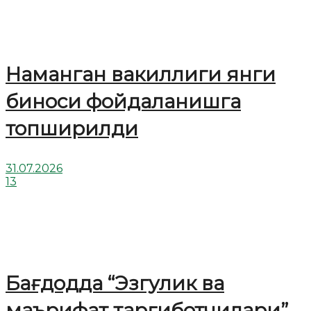
Наманган вакиллиги янги
биноси фойдаланишга
топширилди
31.07.2026
13
Бағдодда “Эзгулик ва
маърифат тарғиботчилари”