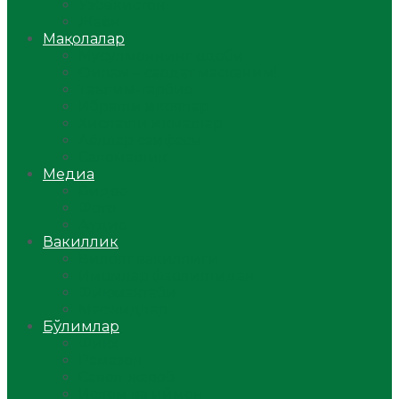
Ўзбекистон
Жаҳон
Мақолалар
Мусулмоннинг одоби
Оилам – саодат масканим!
Таълим-тарбия
Ибратли ҳикоялар
Хислатли ҳикматлар
Аёллар саҳифаси
Саломатлик
Медиа
Видео
Фото
Аудио
Вакиллик
Вилоят вакиллиги
Имомлар фаолиятидан
Фиқҳ мактаби
Масжидлар
Бўлимлар
Фиқҳ
Рамазон
Савол-жавоб
Ислом ва иймон