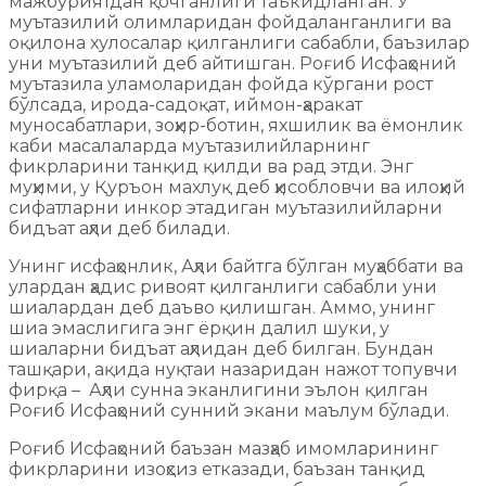
мажбуриятдан қочганлиги таъкидланган. У
муътазилий олимларидан фойдаланганлиги ва
оқилона хулосалар қилганлиги сабабли, баъзилар
уни муътазилий деб айтишган. Роғиб Исфаҳоний
муътазила уламоларидан фойда кўргани рост
бўлсада, ирода-садоқат, иймон-ҳаракат
муносабатлари, зоҳир-ботин, яхшилик ва ёмонлик
каби масалаларда муътазилийларнинг
фикрларини танқид қилди ва рад этди. Энг
муҳими, у Қуръон махлуқ деб ҳисобловчи ва илоҳий
сифатларни инкор этадиган муътазилийларни
бидъат аҳли деб билади.
Унинг исфаҳонлик, Аҳли байтга бўлган муҳаббати ва
улардан ҳадис ривоят қилганлиги сабабли уни
шиалардан деб даъво қилишган. Аммо, унинг
шиа эмаслигига энг ёрқин далил шуки, у
шиаларни бидъат аҳлидан деб билган. Бундан
ташқари, ақида нуқтаи назаридан нажот топувчи
фирқа – Аҳли сунна эканлигини эълон қилган
Роғиб Исфаҳоний сунний экани маълум бўлади.
Роғиб Исфаҳоний баъзан мазҳаб имомларининг
фикрларини изоҳсиз етказади, баъзан танқид