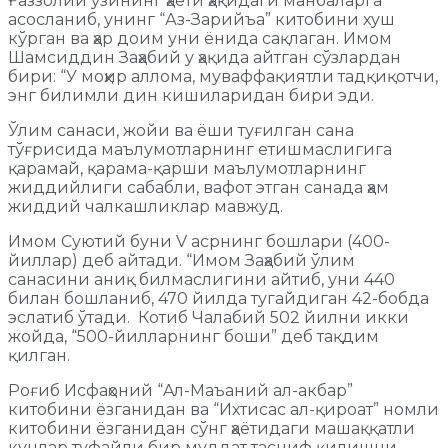
Ғаззолий ўзининг ҳаёти ҳақидаги манбаларга
асосланиб, унинг “Аз-Зарийъа” китобини хуш
кўрган ва ҳар доим уни ёнида сақлаган. Имом
Шамсиддин Заҳабий у ҳақида айтган сўзлардан
бири: “У моҳир аллома, муваффақиятли тадқиқотчи,
энг билимли дин кишиларидан бири эди.
Ўлим санаси, жойи ва ёши туғилган сана
тўғрисида маълумотларнинг етишмаслигига
қарамай, қарама-қарши маълумотларнинг
жиддийлиги сабабли, вафот этган санада ҳам
жиддий чалкашликлар мавжуд.
Имом Суютий буни V асрнинг бошлари (400-
йиллар) деб айтади. “Имом Заҳабий ўлим
санасини аниқ билмаслигини айтиб, уни 440
билан бошланиб, 470 йилда тугайдиган 42-бобда
эслатиб ўтади. Котиб Чалабий 502 йилни икки
жойда, “500-йилларнинг боши” деб тақдим
қилган.
Роғиб Исфаҳоний “Aл-Маъаний ал-aкбар”
китобини ёзганидан ва “Ихтиcаc ал-қироат” номли
китобини ёзганидан сўнг ҳаётидаги машаққатли
кунлар туфайли бир муддат тасниф қилишни