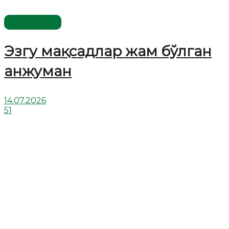
Мақолалар
Эзгу мақсадлар жам бўлган
анжуман
14.07.2026
51