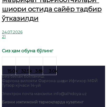
шиори остида сайёр тадбир
ўтказилди
24.07.2026
21
Сиз ҳам обуна бўлинг
Биз билан боғланиш:
Фарғона вилояти Фарғона шаҳри Ифтихор МФЙ
Тутзор кўчаси 14-уй
Электрон почта манзили: info@alhidoya.uz
Бизни ижтимоий тармоқларда кузатинг