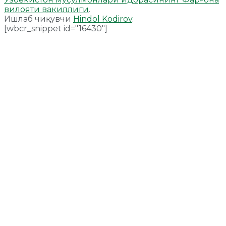
вилояти вакиллиги
.
Ишлаб чиқувчи
Hindol Kodirov
.
[wbcr_snippet id="16430"]