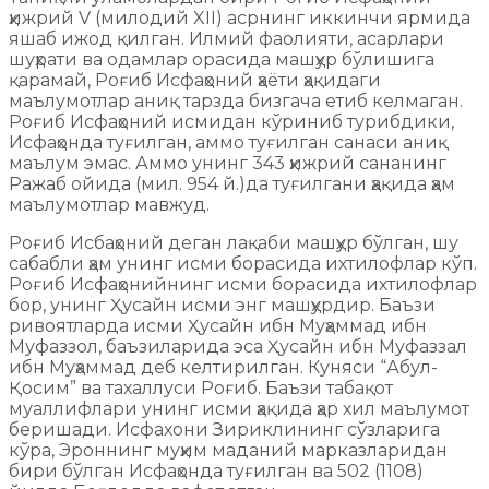
ҳижрий V (милодий XII) aсрнинг иккинчи ярмида
яшаб ижод қилган. Илмий фаолияти, асарлари
шуҳрати ва одамлар орасида машҳур бўлишига
қарамай, Роғиб Исфаҳоний ҳаёти ҳақидаги
маълумотлар аниқ тарзда бизгача етиб келмаган.
Роғиб Исфаҳоний исмидан кўриниб турибдики,
Исфаҳонда туғилган, аммо туғилган санаси аниқ
маълум эмас. Аммо унинг 343 ҳижрий сананинг
Ражаб ойида (мил. 954 й.)да туғилгани ҳақида ҳам
маълумотлар мавжуд.
Роғиб Исбаҳоний деган лақаби машҳур бўлган, шу
сабабли ҳам унинг исми борасида ихтилофлар кўп.
Роғиб Исфаҳонийнинг исми борасида ихтилофлар
бор, унинг Ҳусайн исми энг машҳурдир. Баъзи
ривоятларда исми Ҳусайн ибн Муҳаммад ибн
Муфаззол, баъзиларида эса Ҳусайн ибн Муфаззал
ибн Муҳаммад деб келтирилган. Куняси “Абул-
Қосим” ва тахаллуси Роғиб. Баъзи табақот
муаллифлари унинг исми ҳақида ҳар хил маълумот
беришади. Исфахони Зириклининг сўзларига
кўра, Эроннинг муҳим маданий марказларидан
бири бўлган Исфаҳонда туғилган ва 502 (1108)