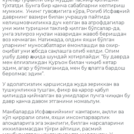
тўхтатди. Бунга бир қанча сабабларни келтириш
мумкин. Унинг гувоҳлигига кўра, Роғиб Исфаҳоний
даврнинг вазири билан учрашув пайтида
келишмовчиликка дуч келган ва атрофдагилар
уни жим туришни таклиф қилган бўлсалар-да,
унга эътироз нуқтаи назаридан жавоб беришдан
воз кечмаган. Натижада, олдин яхши бўлган
уларнинг муносабатлари ёмонлашди ва охир-
оқибат уни ҳибсда сақлашга олиб келди. Олим
ушбу давр ҳақида шундай хотирлайди: “Бу даврда
мен ёлғизликдан Қуръон билан чиқиб кетар
эдим, агар у бўлмаганида, мен бу ҳолатга бардош
беролмас эдим”.
У адолатсизлик қаршисида жуда зериккан ва
тушкунликка тушган, фикр ва қарор қабул
қилишда қийналган ва умидлари пучга чиққан бу
давр қанча давом этганини номаълум.
Манбаларда Исфаҳонийнинг камтарин, ақлли ва
кўп қиррали олим, яхши инсонпарварлик
алоқаларига эга эканлиги, билган нарсаларини
иккиланмасдан тўғри айтиши, расмий