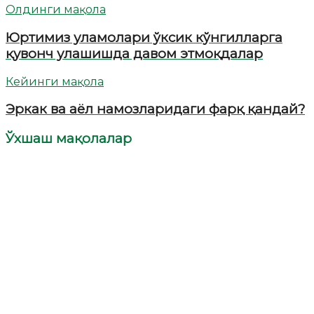
Олдинги мақола
Юртимиз уламолари ўксик кўнгилларга
қувонч улашишда давом этмоқдалар
Кейинги мақола
Эркак ва аёл намозларидаги фарқ қандай?
Ўхшаш мақолалар