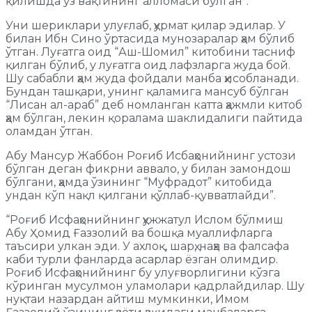
қилишда ўз вақтининг алломаси бўлган”.
Уни шериклари улуғлаб, ҳурмат қилар эдилар. У
билан Ибн Сино ўртасида мунозаралар ҳам бўлиб
ўтган. Луғатга оид “Аш-Шомил” китобини тасниф
қилган бўлиб, у луғатга оид лафзларга жуда бой.
Шу сабабли ҳам жуда фойдали манба ҳисобланади.
Бундан ташқари, унинг қаламига мансуб бўлган
“Лисан ал-араб” деб номланган катта ҳажмли китоб
ҳам бўлган, лекин қоралама шаклидалиги пайтида
оламдан ўтган.
Абу Мансур Жаббон Роғиб Исбаҳонийнинг устози
бўлган деган фикрни аввало, у билан замондош
бўлгани, ҳамда ўзининг “Муфрадот” китобида
ундан кўп нақл қилгани қўллаб-қувватлайди”.
“Роғиб Исфаҳонийнинг ҳужжатул Ислом бўлмиш
Абу Ҳомид Ғаззолий ва бошқа муаллифларга
таъсири улкан эди. У ахлоқ, шарҳ, наҳв ва фалсафа
каби турли фанларда асарлар ёзган олимдир.
Роғиб Исфаҳонийнинг бу улуғворлигини кўзга
кўринган мусулмон уламолари қадрлайдилар. Шу
нуқтаи назардан айтиш мумкинки, Имом