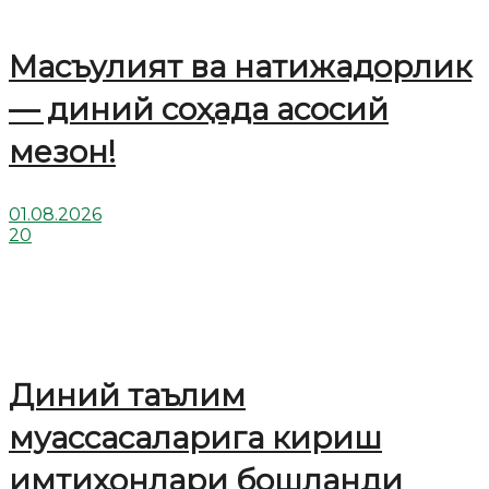
Масъулият ва натижадорлик
— диний соҳада асосий
мезон!
01.08.2026
20
Диний таълим
муассасаларига кириш
имтиҳонлари бошланди