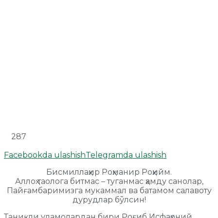
287
Facebookda ulashish
Telegramda ulashish
Бисмиллаҳир Роҳманир Роҳийм.
Аллоҳ таолога битмас – туганмас ҳамду санолар,
Пайғамбаримизга мукаммал ва батамом салавоту
дурудлар бўлсин!
Таниқли уламолардан бири Роғиб Исфаҳоний