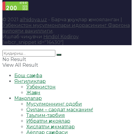
© 2021
alhidoya.uz
- Барча ҳуқуқлар ҳимояланган |
Ўзбекистон мусулмонлари идорасининг Фарғона
вилояти вакиллиги
.
Ишлаб чиқувчи
Hindol Kodirov
.
[wbcr_snippet id="16430"]
No Result
View All Result
Бош саҳифа
Янгиликлар
Ўзбекистон
Жаҳон
Мақолалар
Мусулмоннинг одоби
Оилам – саодат масканим!
Таълим-тарбия
Ибратли ҳикоялар
Хислатли ҳикматлар
Аёллар саҳифаси