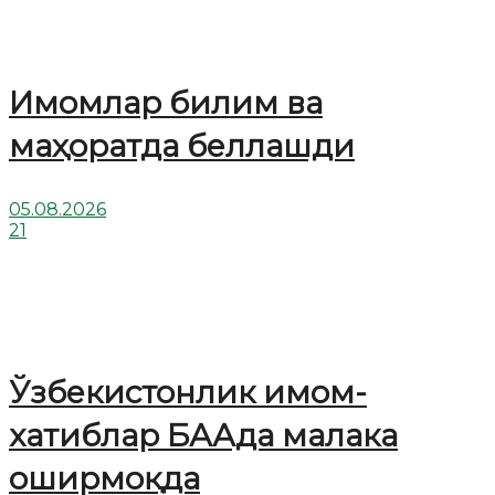
Имомлар билим ва
маҳоратда беллашди
05.08.2026
21
Ўзбекистонлик имом-
хатиблар БААда малака
оширмоқда