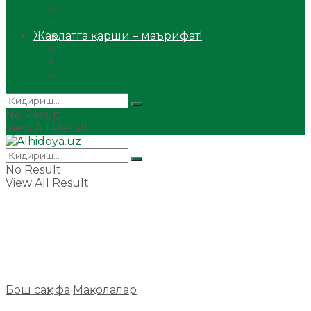
Сийрат ва тарих
Ҳаж ва умра
Жаҳолатга қарши – маърифат!
Мақола
Видеомаъруза
Аудиомаъруза
No Result
View All Result
No Result
View All Result
Бош саҳифа
Мақолалар