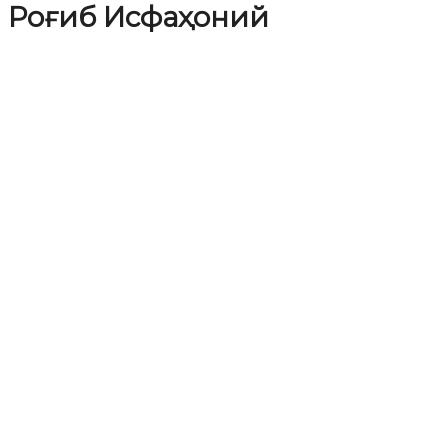
Роғиб Исфаҳоний