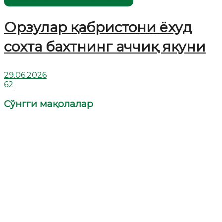
Орзулар қабристони ёхуд
сохта бахтнинг аччиқ якуни
29.06.2026
62
Сўнгги мақолалар