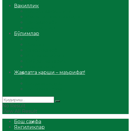
Аудио
Вакиллик
Вилоят вакиллиги
Имомлар фаолиятидан
Фиқҳ мактаби
Масжидлар
Бўлимлар
Фиқҳ
Рамазон
Савол-жавоб
Ислом ва иймон
Сийрат ва тарих
Ҳаж ва умра
Жаҳолатга қарши – маърифат!
Мақола
Видеомаъруза
Аудиомаъруза
No Result
View All Result
Бош саҳифа
Янгиликлар