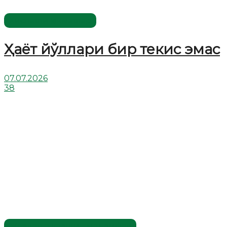
Хислатли ҳикматлар
Ҳаёт йўллари бир текис эмас
07.07.2026
38
Жаҳолатга қарши - маърифат!