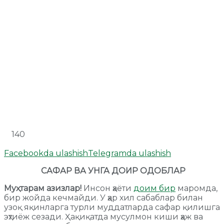
140
Facebookda ulashish
Telegramda ulashish
САФАР ВА УНГА ДОИР ОДОБЛАР
Муҳтарам азизлар!
Инсон ҳаёти
доим бир
маромда,
бир жойда кечмайди. У ҳар хил сабаблар билан
узоқ яқинларга турли муддатларда сафар қилишга
эҳтиёж сезади. Ҳақиқатда мусулмон киши ҳаж ва