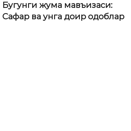
Бугунги жума мавъизаси:
Cафар ва унга доир одоблар