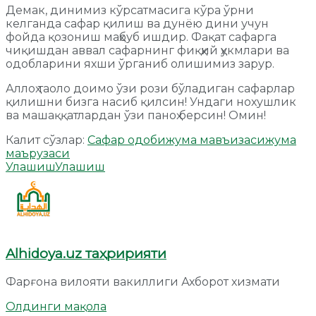
Демак, динимиз кўрсатмасига кўра ўрни
келганда сафар қилиш ва дунёю дини учун
фойда қозониш маҳбуб ишдир. Фақат сафарга
чиқишдан аввал сафарнинг фиқҳий ҳукмлари ва
одобларини яхши ўрганиб олишимиз зарур.
Аллоҳ таоло доимо ўзи рози бўладиган сафарлар
қилишни бизга насиб қилсин! Ундаги нохушлик
ва машаққатлардан ўзи паноҳ берсин! Омин!
Калит сўзлар:
Cафар одоби
жума мавъизаси
жума
маърузаси
Улашиш
Улашиш
Alhidoya.uz таҳририяти
Фарғона вилояти вакиллиги Ахборот хизмати
Олдинги мақола