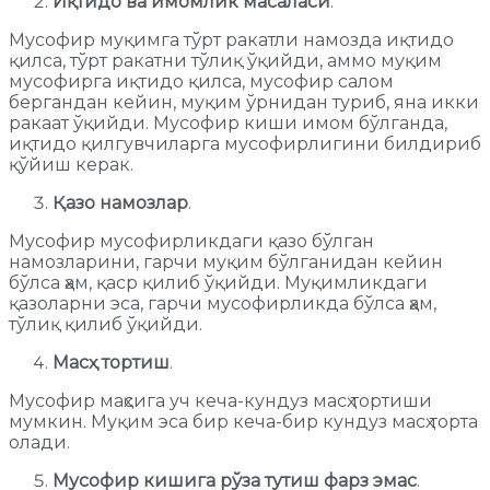
Иқтидо ва имомлик масаласи
.
Мусофир муқимга тўрт ракатли намозда иқтидо
қилса, тўрт ракатни тўлиқ ўқийди, аммо муқим
мусофирга иқтидо қилса, мусофир салом
бергандан кейин, муқим ўрнидан туриб, яна икки
ракаат ўқийди. Мусофир киши имом бўлганда,
иқтидо қилгувчиларга мусофирлигини билдириб
қўйиш керак.
Қазо намозлар
.
Мусофир мусофирликдаги қазо бўлган
намозларини, гарчи муқим бўлганидан кейин
бўлса ҳам, қаср қилиб ўқийди. Муқимликдаги
қазоларни эса, гарчи мусофирликда бўлса ҳам,
тўлиқ қилиб ўқийди.
Масҳ тортиш
.
Мусофир маҳсига уч кеча-кундуз масҳ тортиши
мумкин. Муқим эса бир кеча-бир кундуз масҳ торта
олади.
Мусофир кишига рўза тутиш фарз эмас
.