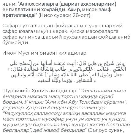
яъни:
“Аллоҳ сизларга (шариат аҳкомларини)
енгиллатишни хоҳлайди. Ахир, инсон заиф
яратилганда!”
(Нисо сураси 28-оят).
Сафар рухсатлардан фойдаланиш учун шаръий
сафар юзага чиқиш керак. Қисқа масофаларга
сафар қилинса шаръий рухсатлардан фойдаланиб
бўлмайди.
Имом Муслим ривоят қиладилар:
وَعَن شُرَيْح بن هَانِئ قَالَ : أتيت عَائِشَة أسألها عَن الْمسْح عَلَى
الْخُفَّيْنِ ، فَقَالَت : عَلَيْك بِابْن أبي طَالب فَاسْأَلْهُ فَسَأَلْنَاهُ فَقَالَ : »
جعل رَسُول الله [ صَلَّى اللَّهُ عَلَيْهِ وَسَلَّم َ ] ثَلَاثَة أَيَّام ولياليهن
للْمُسَافِر ، وَيَوْما وَلَيْلَة للمقيم «
Шурайҳ ибн Ҳониъ айтадилар: “
Оиша онамизнинг
ёнларига маҳсига масҳ тортиш ҳақида сўраб
бордим. У киши: “Али ибн Абу Толибдан сўрагин”,
дедилар. Ҳазрати Алидан сўраганимизда:
“Расулуллоҳ саллаллоҳу алайҳи васаллам маҳсига
масҳ тортишни мусофир учун уч кечаю уч кундуз,
муқим учун бир кечаю бир кундуз қилиб белгилаб
берганлар”, деб жавоб бердилар
” (Эълоус сунан,