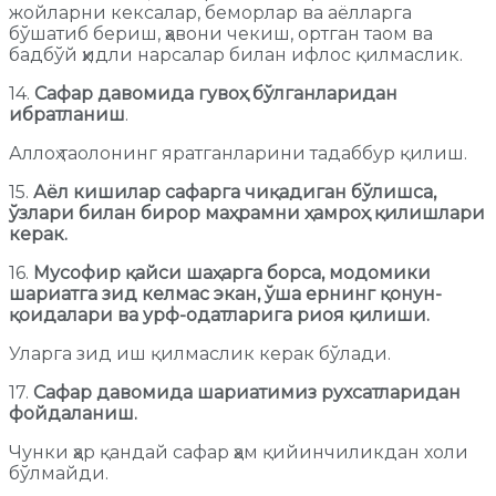
жойларни кексалар, беморлар ва аёлларга
бўшатиб бериш, ҳавони чекиш, ортган таом ва
бадбўй ҳидли нарсалар билан ифлос қилмаслик.
14.
Сафар давомида гувоҳ бўлганларидан
ибратланиш
.
Аллоҳ таолонинг яратганларини тадаббур қилиш.
15.
Аёл кишилар сафарга чиқадиган бўлишса,
ўзлари билан бирор маҳрамни ҳамроҳ қилишлари
керак.
16.
Мусофир қайси шаҳарга борса, модомики
шариатга зид келмас экан, ўша ернинг қонун-
қоидалари ва урф-одатларига риоя қилиши.
Уларга зид иш қилмаслик керак бўлади.
17.
Сафар давомида шариатимиз рухсатларидан
фойдаланиш.
Чунки ҳар қандай сафар ҳам қийинчиликдан холи
бўлмайди.