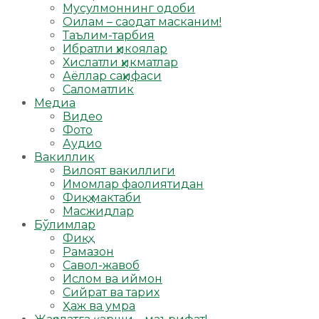
Мусулмоннинг одоби
Оилам – саодат масканим!
Таълим-тарбия
Ибратли ҳикоялар
Хислатли ҳикматлар
Аёллар саҳифаси
Саломатлик
Медиа
Видео
Фото
Аудио
Вакиллик
Вилоят вакиллиги
Имомлар фаолиятидан
Фиқҳ мактаби
Масжидлар
Бўлимлар
Фиқҳ
Рамазон
Савол-жавоб
Ислом ва иймон
Сийрат ва тарих
Ҳаж ва умра