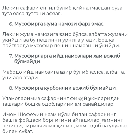
Лекин сафари енгил бўлиб қийналмасдан рўза
тута олса, тутгани афзал.
Мусофирга жума намози фарз эмас
.
Лекин жума намозига ҳозир бўлса, албатта жумани
ўқийди ва бу пешинни ўрнига ўтади. Бошқа
пайтларда мусофир пешин намозини ўқийди.
Мусофирларга ийд намозлари ҳам вожиб
бўлмайди
.
Мабодо ийд намозига ҳозир бўлиб қолса, албатта,
уни адо этади.
Мусофирга қурбонлик вожиб бўлмайди
.
Уламоларимиз сафарнинг фиқҳий ҳукмларидан
ташқари бошқа одобларини ҳам санайдилар.
Имом Шофеъий назм йўли билан сафарнинг
бешта фойдаси борлигини айтадилар: ғамнинг
кетиши, тирикчилик қилиш, илм, одоб ва улуғлар
билан суҳбат.