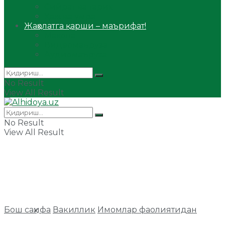
Сийрат ва тарих
Ҳаж ва умра
Жаҳолатга қарши – маърифат!
Мақола
Видеомаъруза
Аудиомаъруза
No Result
View All Result
No Result
View All Result
Бош саҳифа
Вакиллик
Имомлар фаолиятидан