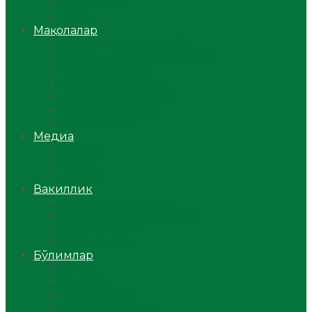
Ўзбекистон
Жаҳон
Мақолалар
Мусулмоннинг одоби
Оилам – саодат масканим!
Таълим-тарбия
Ибратли ҳикоялар
Хислатли ҳикматлар
Аёллар саҳифаси
Саломатлик
Медиа
Видео
Фото
Аудио
Вакиллик
Вилоят вакиллиги
Имомлар фаолиятидан
Фиқҳ мактаби
Масжидлар
Бўлимлар
Фиқҳ
Рамазон
Савол-жавоб
Ислом ва иймон