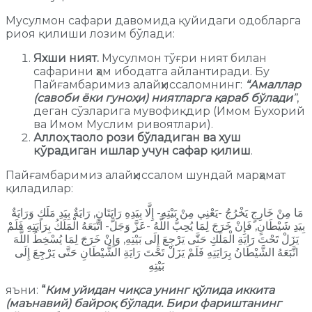
Мусулмон сафари давомида қуйидаги одобларга
риоя қилиши лозим бўлади:
Яхши ният.
Мусулмон тўғри ният билан
сафарини ҳам ибодатга айлантиради. Бу
Пайғамбаримиз алайҳиссаломнинг:
“Амаллар
(савоби ёки гуноҳи) ниятларга қараб бўлади
”
,
деган сўзларига мувофиқдир (Имом Бухорий
ва Имом Муслим ривоятлари).
Аллоҳ таоло рози бўладиган ва хуш
кўрадиган ишлар учун сафар қилиш
.
Пайғамбаримиз алайҳиссалом шундай марҳамат
қиладилар:
مَا مِنْ خَارِجٍ يَخْرُجُ -يَعْنِي مِنْ بَيْتِهِ- إِلَّا بِيَدِهِ رَايَتَانِ, رَايَةٌ بِيَدِ مَلَكٍ وَرَايَةٌ
بِيَدِ شَيْطَانٍ, فَإِنْ خَرَجَ لِمَا يُحِبُّ اللَّهُ -عَزَّ وَجَلَّ- اتَّبَعَهُ الْمَلَكُ بِرَايَتِهِ فَلَمْ
يَزَلْ تَحْتَ رَايَةِ الْمَلَكِ حَتَّى يَرْجِعَ إِلَى بَيْتِهِ, وَإِنْ خَرَجَ لِمَا يُسْخِطُ اللَّهَ
اتَّبَعَهُ الشَّيْطَانُ بِرَايَتِهِ فَلَمْ يَزَلْ تَحْتَ رَايَةِ الشَّيْطَانِ حَتَّى يَرْجِعَ إِلَى
بَيْتِهِ
яъни:
“
Ким уйидан чиқса унинг қўлида иккита
(маънавий) байроқ бўлади. Бири фариштанинг