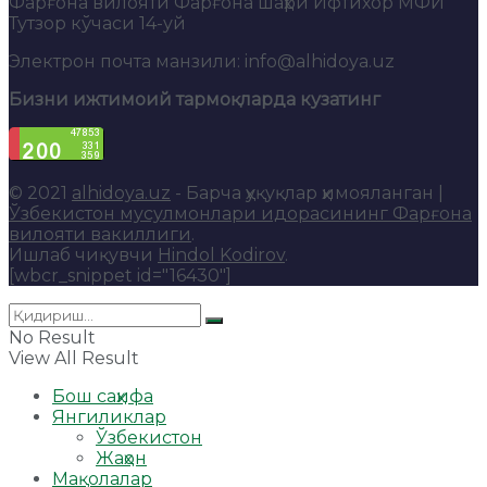
Фарғона вилояти Фарғона шаҳри Ифтихор МФЙ
Тутзор кўчаси 14-уй
Электрон почта манзили: info@alhidoya.uz
Бизни ижтимоий тармоқларда кузатинг
© 2021
alhidoya.uz
- Барча ҳуқуқлар ҳимояланган |
Ўзбекистон мусулмонлари идорасининг Фарғона
вилояти вакиллиги
.
Ишлаб чиқувчи
Hindol Kodirov
.
[wbcr_snippet id="16430"]
No Result
View All Result
Бош саҳифа
Янгиликлар
Ўзбекистон
Жаҳон
Мақолалар