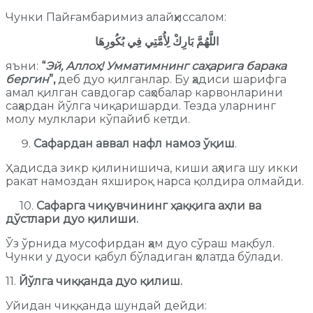
Чунки Пайғамбаримиз алайҳиссалом:
اللَّهُمَّ بَارِكْ لِأُمَّتِي فِي بُكُورِهَا
яъни:
“
Эй, Аллоҳ! Умматимнинг саҳарига барака
бергин
”,
деб дуо қилганлар. Бу ҳадиси шарифга
амал қилган савдогар саҳобалар карвонларини
саҳардан йўлга чиқаришарди. Тезда уларнинг
молу мулклари кўпайиб кетди.
Сафардан аввал нафл намоз ўқиш
.
Ҳадисда зикр қилинишича, киши аҳлига шу икки
ракат намоздан яхшироқ нарса қолдира олмайди.
10.
Сафарга чиқувчининг ҳаққига аҳли ва
дўстлари дуо қилиши.
Ўз ўрнида мусофирдан ҳам дуо сўраш мақбул.
Чунки у дуоси қабул бўладиган ҳолатда бўлади.
11.
Йўлга чиққанда дуо қилиш.
Уйидан чиққанда шундай дейди: