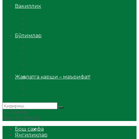
Аудио
Вакиллик
Вилоят вакиллиги
Имомлар фаолиятидан
Фиқҳ мактаби
Масжидлар
Бўлимлар
Фиқҳ
Рамазон
Савол-жавоб
Ислом ва иймон
Сийрат ва тарих
Ҳаж ва умра
Жаҳолатга қарши – маърифат!
Мақола
Видеомаъруза
Аудиомаъруза
No Result
View All Result
Бош саҳифа
Янгиликлар