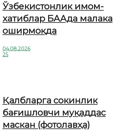
Ўзбекистонлик имом-
хатиблар БААда малака
оширмоқда
04.08.2026
25
Қалбларга сокинлик
бағишловчи муқаддас
маскан (фотолавҳа)