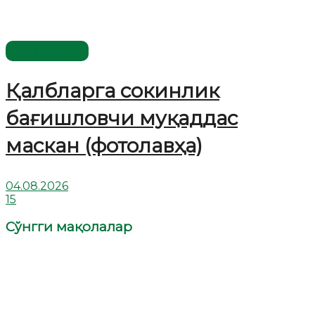
Ўзбекистон
Қалбларга сокинлик
бағишловчи муқаддас
маскан (фотолавҳа)
04.08.2026
15
Сўнгги мақолалар