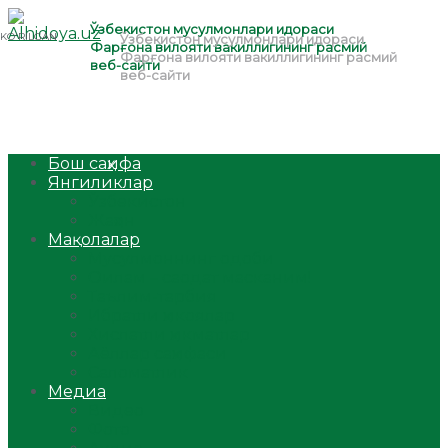
Бош саҳифа
Янгиликлар
Ўзбекистон
Жаҳон
Мақолалар
Мусулмоннинг одоби
Оилам – саодат масканим!
Таълим-тарбия
Ибратли ҳикоялар
Хислатли ҳикматлар
Аёллар саҳифаси
Саломатлик
Медиа
Видео
Фото