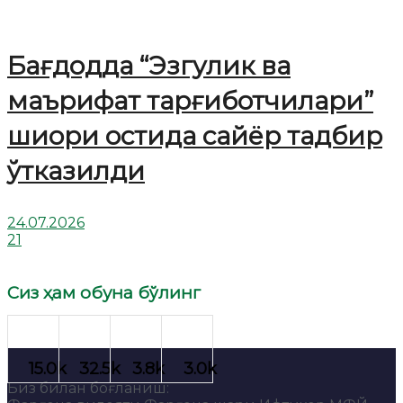
Бағдодда “Эзгулик ва
маърифат тарғиботчилари”
шиори остида сайёр тадбир
ўтказилди
24.07.2026
21
Сиз ҳам обуна бўлинг
Биз билан боғланиш: