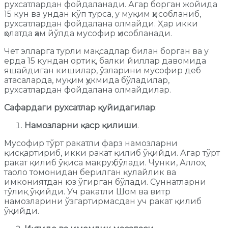
рухсатлардан фойдаланади. Агар борган жойида
15 кун ва ундан кўп турса, у муқим ҳисобланиб,
рухсатлардан фойдалана олмайди. Ҳар икки
ҳолатда ҳам йўлда мусофир ҳисобланади.
Чет элларга турли мақсадлар билан борган ва у
ерда 15 кундан ортиқ, балки йиллар давомида
яшайдиган кишилар, ўзларини мусофир деб
атасаларда, муқим ҳукмида бўладилар,
рухсатлардан фойдалана олмайдилар.
Сафардаги рухсатлар қуйидагилар
:
Намозларни қаср қилиши
.
Мусофир тўрт ракатли фарз намозларни
қисқартириб, икки ракат қилиб ўқийди. Агар тўрт
ракат қилиб ўқиса макруҳ бўлади. Чунки, Аллоҳ
таоло томонидан берилган қулайлик ва
имкониятдан юз ўгирган бўлади. Суннатларни
тўлиқ ўқийди. Уч ракатли Шом ва витр
намозларини ўзгартирмасдан уч ракат қилиб
ўқийди.