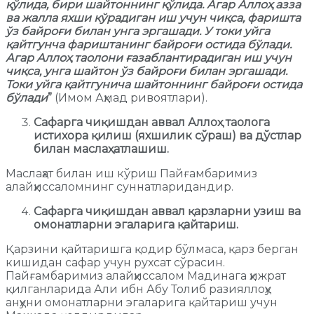
қўлида, бири шайтоннинг қўлида. Агар Аллоҳ азза
ва жалла яхши кўрадиган иш учун чиқса, фаришта
ўз байроғи билан унга эргашади. У токи уйга
қайтгунча фариштанинг байроғи остида бўлади.
Агар Аллоҳ таолони ғазаблантирадиган иш учун
чиқса, унга шайтон ўз байроғи билан эргашади.
Токи уйга қайтгунича шайтоннинг байроғи остида
бўлади
”
(Имом Аҳмад ривоятлари).
Сафарга чиқишдан аввал Аллоҳ таолога
истихора қилиш (яхшилик сўраш) ва дўстлар
билан маслаҳатлашиш.
Маслаҳат билан иш кўриш Пайғамбаримиз
алайҳиссаломнинг суннатларидандир.
Сафарга чиқишдан аввал қарзларни узиш ва
омонатларни эгаларига қайтариш.
Қарзини қайтаришга қодир бўлмаса, қарз берган
кишидан сафар учун рухсат сўрасин.
Пайғамбаримиз алайҳиссалом Мадинага ҳижрат
қилганларида Али ибн Абу Толиб разияллоҳу
анҳуни омонатларни эгаларига қайтариш учун