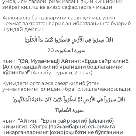
умра, илм талаби, ризқ излаш, яқин кишисини
зиёрат қилиш ва ҳаказо сафарларга чиқади.
Аллоҳ таоло бандаларини саёҳат қилиш, унинг
неъмат ва яратганларидан ибратланишга буюриб
шундай дейди:
(
قُلْ سِيرُوا فِي الْأَرْضِ فَانظُرُوا كَيْفَ بَدَأَ الْخَلْقَ
)
سورة العنكبوت
20
яъни:
“(Эй, Муҳаммад!) Айтинг: «Ерда сайр қилиб,
(Аллоҳ) қандай қилиб яратишни бошлаганини
кўрингиз!”
(Анкабут сураси, 20-оят).
Қуйидаги оятда эса саёҳат қилиб ўтган
умматларнинг ҳолидан ибрат олишга чақирилади:
(
قُلْ سِيرُواْ فِي الأَرْضِ ثُمَّ انظُرُواْ كَيْفَ كَانَ عَاقِبَةُ الْمُكَذِّبِينَ
)
11
سورة الأنعام
яъни:
“Айтинг: “Ерни сайр қилиб (айланиб)
чиқингиз. Сўнгра (пайғамбарни) ёлғончига
чиқарганларнинг (охир)оқибати не бўлганини