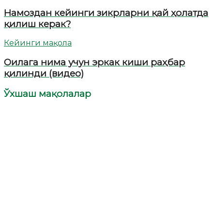
Намоздан кейинги зикрларни қай ҳолатда
қилиш керак?
Кейинги мақола
Оилага нима учун эркак киши раҳбар
қилинди (видео)
Ўхшаш мақолалар