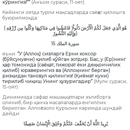
кўрингиз!””
(Анъом сураси, 11-оят).
Кейинги оятда турли мақсадларда саёҳат қилишга
буюрилмоқда:
(
هُوَ الَّذِي جَعَلَ لَكُمُ الْأَرْضَ ذَلُولًا فَامْشُوا فِي مَنَاكِبِهَا وَكُلُوا مِن رِّزْقِهِ
وَإِلَيْهِ النُّشُورُ
)
15
سورة الملك
яъни:
“У (Аллоҳ) сизларга Ерни хоксор
(бўйсунувчи) қилиб қўйган зотдир. Бас, у (Ер)нинг
ҳар томонида (саёҳат, тижорат ёки деҳқончилик
қилиб) юраверингиз ва (Аллоҳнинг берган)
ризқидан тановул қилингиз! (Қиёмат куни)
тирилиб чиқиш Унинг ҳузуригадир”
(Мулк сураси,
15-оят).
Динимизда сафар машаққатлари эътиборга
олиниб, бир қанча масалаларда енгиллик
берилган. Аллоҳ таоло Қуръони каримда шундай
дейди:
يُرِيدُ اللَّهُ أَنْ يُخَفِّفَ عَنْكُمْ وَخُلِقَ الْإِنْسَانُ ضَعِيفًا