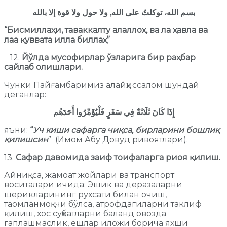
بسم الله، توكلتُ على الله, ولا حول ولا قوة إلا بالله
“Бисмиллаҳи, таваккалту алаллоҳ, ва ла ҳавла ва
лаа қуввата илла биллаҳ”
12.
Йўлда мусофирлар ўзларига бир раҳбар
сайлаб олишлари.
Чунки Пайғамбаримиз алайҳиссалом шундай
деганлар:
إِذَا كَانَ ثَلَاثَةٌ فِي سَفَرٍ فَلْيُؤَمِّرُوا أَحَدَهُم
яъни:
“
Уч киши сафарга чиқса, бирларини бошлиқ
қилишсин
” (Имом Абу Довуд ривоятлари).
13.
Сафар давомида заиф тоифаларга риоя қилиш.
Айниқса, жамоат жойлари ва транспорт
воситалари ичида: Эшик ва деразаларни
шерикларининг рухсати билан очиш,
таомланмоқчи бўлса, атрофдагиларни таклиф
қилиш, хос суҳбатларни баланд овозда
гаплашмаслик, ёшлар иложи борича яхши