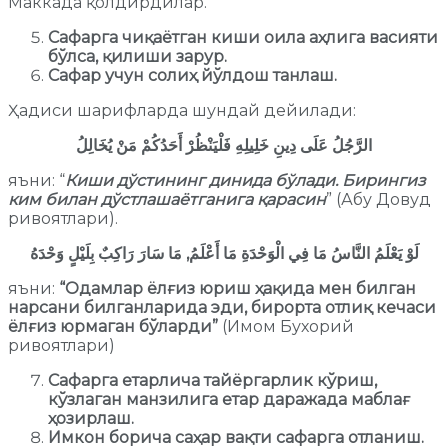
Маккада қолдирдилар.
Сафарга чиқаётган киши оила аҳлига васияти
бўлса, қилиши зарур.
Сафар учун солиҳ йўлдош танлаш.
Ҳадиси шарифларда шундай дейилади:
الرَّجُلُ عَلَى دِينِ خَلِيلِهِ فَلْيَنْظُرْ أَحَدُكُمْ مَنْ يُخَالِلُ
яъни: “
Киши дўстининг динида бўлади. Бирингиз
ким билан дўстлашаётганига қарасин
” (Абу Довуд
ривоятлари).
لَوْ يَعْلَمُ النَّاسُ مَا فِي الْوَحْدَةِ مَا أَعْلَمُ, مَا سَارَ رَاكِبٌ بِلَيْلٍ وَحْدَهُ
яъни:
“Одамлар ёлғиз юриш ҳақида мен билган
нарсани билганларида эди, бирорта отлиқ кечаси
ёлғиз юрмаган бўларди”
(Имом Бухорий
ривоятлари)
Сафарга етарлича тайёргарлик кўриш,
кўзлаган манзилига етар даражада маблағ
ҳозирлаш.
Имкон борича саҳар вақти сафарга отланиш.