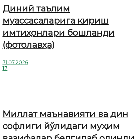
Диний таълим
муассасаларига кириш
имтиҳонлари бошланди
(фотолавҳа)
31.07.2026
17
Миллат маънавияти ва дин
софлиги йўлидаги муҳим
вазифалар белгилаб олинди