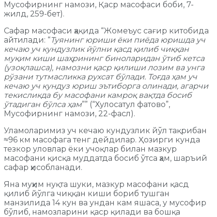
Мусофирнинг намози, Қаср масофаси боби, 7-
жилд, 259-бет).
Сафар масофаси ҳақида “Жомеъус сағир китобида
айтилади: “
Туянинг юриши ёки пиёда юришда уч
кечаю уч кундузлик йўлни қасд қилиб чиққан
муқим киши шаҳрининг биноларидан ўтиб кетса
(узоқлашса), намозни қаср қилиши лозим ва унга
рўзани тутмасликка рухсат бўлади. Тоғда ҳам уч
кечаю уч кундуз юриш эътиборга олинади, агарчи
текисликда бу масофани камроқ вақтда босиб
ўтадиган бўлса ҳам
”” (“Хулосатул фатово”,
Мусофирнинг намози, 22-фасл).
Уламоларимиз уч кечаю кундузлик йўл тақрибан
≈96 км масофага тенг дейдилар. Ҳозирги кунда
тезкор уловлар ёки учоқлар билан мазкур
масофани қисқа муддатда босиб ўтса ҳам, шаръий
сафар ҳисобланади.
Яна муҳим нуқта шуки, мазкур масофани қасд
қилиб йўлга чиққан киши бориб тушган
манзилида 14 кун ва ундан кам яшаса, у мусофир
бўлиб, намозларини қаср қилади ва бошқа