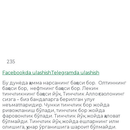
235
Facebookda ulashish
Telegramda ulashish
Бу дунёда ҳамма нарсанинг баҳоси бор. Олтиннинг
баҳоси бор, нефтнинг баҳоси бор. Лекин
тинчликнинг баҳоси йўқ. Тинчлик Аллоҳ таолонинг
сизга – биз бандаларга берилган улуғ
неъматларидир. Чунки тинчлик бор жойда
ривожланиш бўлади, тинчлик бор жойда
фаровонлик бўлади. Тинчлик йўқ жойда ҳаловат
бўлмайди. Тинчлик йўқ жойда ёшларнинг илм
олишига, ҳунар ўрганишига шароит бўлмайди.