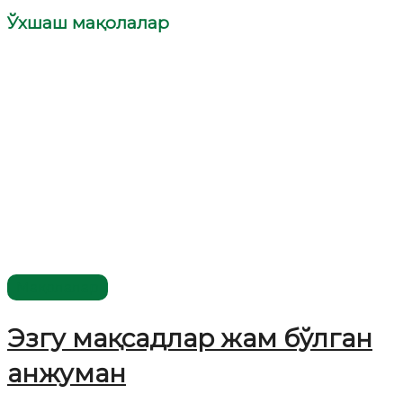
Ўхшаш мақолалар
Мақолалар
Эзгу мақсадлар жам бўлган
анжуман