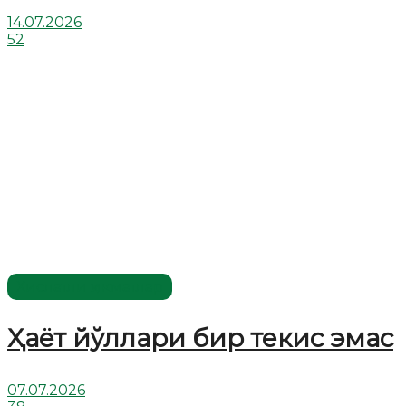
14.07.2026
52
Хислатли ҳикматлар
Ҳаёт йўллари бир текис эмас
07.07.2026