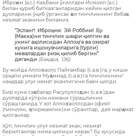
Иброҳим (а.с.) Каъбани ўғиллари Исмоил (а.с.)
билан қуриб битказганларидан кейин қилган
дуоларини ўқиб ўргансак ҳам тинчликнинг бебаҳо
неъмат эканини биламиз:
“
Э
сланг
!
Иброҳим: Эй Роббим
!
Б
у
(
М
акка)ни тинчлик шаҳри қилгин ва
унинг аҳолисидан Аллоҳга ва охират
кунига ишонувчиларига (турли)
мевалардан ризқ қилиб бергин”
деганди
(Бақара, 126)
.
Бу жойда Аллоҳ таоло Пайғамбар (с.а.в.)га, у киши
орқали уммати Муҳаммад (с.а.в.)га тинчликнинг
нақадар улуғ немат эканлигини баён қилди.
Бир куни саҳобалар Расулуллоҳдан (с.а.в.)дан
дуоларда кўпроқ нимани сўрашликни
сўрашганида, У зот Аллоҳ таоллодан офият
(тинчлик, ҳотиржамлик)ни сўранглар, дея марҳамат
қилганлар.
Ҳўп, тинчлик улуғ неъмат экан, неъмат
берилганлар нима қилиши керак? Бу хусусида