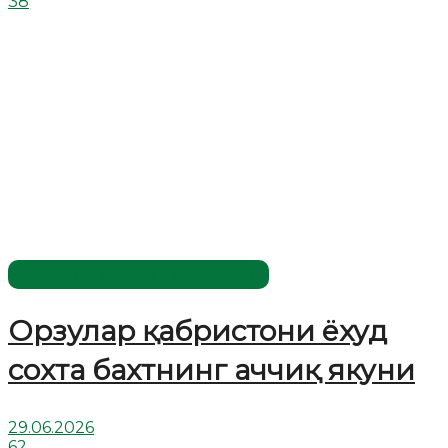
38
Жаҳолатга қарши - маърифат!
Орзулар қабристони ёхуд
сохта бахтнинг аччиқ якуни
29.06.2026
62