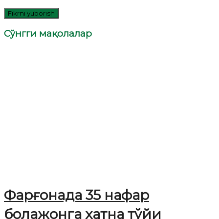
Сўнгги мақолалар
Фарғонада 35 нафар
болажонга хатна тўйи