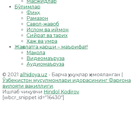
Масжидлар
Бўлимлар
Фиқҳ
Рамазон
Савол-жавоб
Ислом ва иймон
Сийрат ва тарих
Ҳаж ва умра
Жаҳолатга қарши – маърифат!
Мақола
Видеомаъруза
Аудиомаъруза
© 2021
alhidoya.uz
- Барча ҳуқуқлар ҳимояланган |
Ўзбекистон мусулмонлари идорасининг Фарғона
вилояти вакиллиги
.
Ишлаб чиқувчи
Hindol Kodirov
.
[wbcr_snippet id="16430"]