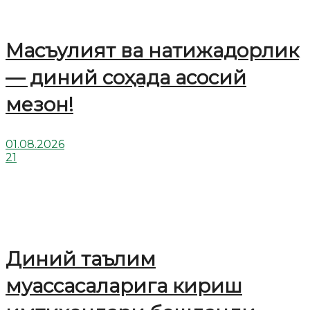
Масъулият ва натижадорлик
— диний соҳада асосий
мезон!
01.08.2026
21
Диний таълим
муассасаларига кириш