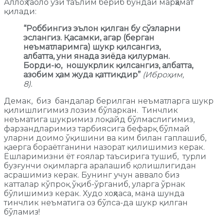
Аллоҳ таоло ўзи таълим бериб бундай марҳамат
қилади:
“Роббингиз эълон қилган бу сўзларни
эслангиз. Қасамки, агар (берган
неъматларимга) шукр қилсангиз,
албатта, уни янада зиёда қилурман.
Борди-ю, ношукрлик қилсангиз, албатта,
азобим ҳам жуда қаттиқдир”
(Иброҳим,
8).
Демак, биз бандалар берилган неъматларга шукр
қилишлигимиз лозим бўларкан. Тинчлик
неъматига шукримиз лоқайд бўлмаслигимиз,
фарзандларимиз тарбиясига бефарқ бўлмай
уларни доимо ўқишини ва ким билан гаплашиб,
қаерга бораётганини назорат қилишимиз керак.
Ёшларимизни ёт ғоялар таъсирига тушиб, турли
бузғунчи оқимларга аралашиб қолишлигидан
асрашимиз керак. Бунинг учун аввало биз
катталар кўпроқ ўқиб-ўрганиб, уларга ўрнак
бўлишимиз керак. Худо хоҳласа, мана шунда
тинчлик неъматига оз бўлса-да шукр қилган
бўламиз!