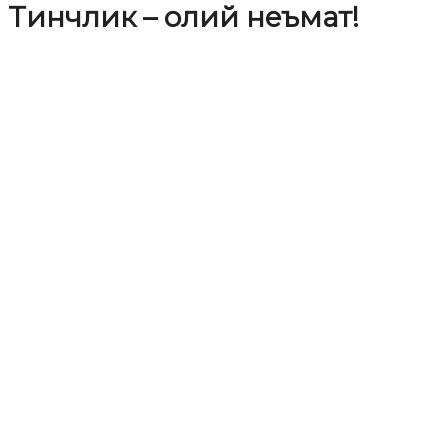
Тинчлик – олий неъмат!