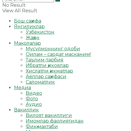
No Result
View All Result
Бош саҳифа
Янгиликлар
Ўзбекистон
Жаҳон
Мақолалар
Мусулмоннинг одоби
Оилам – саодат масканим!
Таълим-тарбия
Ибратли ҳикоялар
Хислатли ҳикматлар
Аёллар саҳифаси
Саломатлик
Медиа
Видео
Фото
Аудио
Вакиллик
Вилоят вакиллиги
Имомлар фаолиятидан
Фиқҳ мактаби