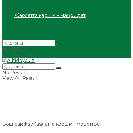
Сийрат ва тарих
Ҳаж ва умра
Жаҳолатга қарши – маърифат!
Мақола
Видеомаъруза
Аудиомаъруза
No Result
View All Result
No Result
View All Result
Бош саҳифа
Жаҳолатга қарши - маърифат!