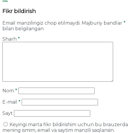
Fikr bildirish
Email manzilingiz chop etilmaydi.
Majburiy bandlar
*
bilan belgilangan
Sharh
*
Nom
*
E-mail
*
Sayt
Keyingi marta fikr bildirishim uchun bu brauzerda
mening ismim, email va saytim manzili saqlansin.