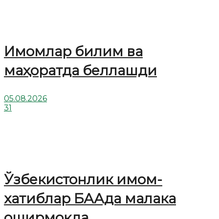
Имомлар билим ва
маҳоратда беллашди
05.08.2026
31
Ўзбекистонлик имом-
хатиблар БААда малака
оширмоқда