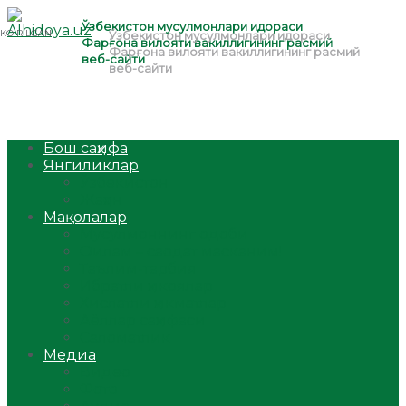
Бош саҳифа
Янгиликлар
Ўзбекистон
Жаҳон
Мақолалар
Мусулмоннинг одоби
Оилам – саодат масканим!
Таълим-тарбия
Ибратли ҳикоялар
Хислатли ҳикматлар
Аёллар саҳифаси
Саломатлик
Медиа
Видео
Фото