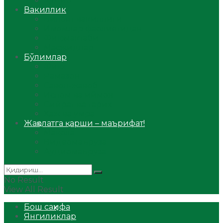
Аудио
Вакиллик
Вилоят вакиллиги
Имомлар фаолиятидан
Фиқҳ мактаби
Масжидлар
Бўлимлар
Фиқҳ
Рамазон
Савол-жавоб
Ислом ва иймон
Сийрат ва тарих
Ҳаж ва умра
Жаҳолатга қарши – маърифат!
Мақола
Видеомаъруза
Аудиомаъруза
No Result
View All Result
Бош саҳифа
Янгиликлар