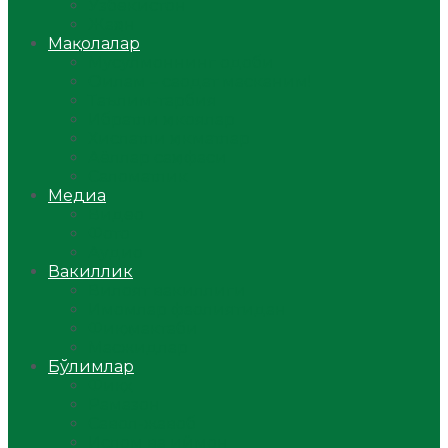
Ўзбекистон
Жаҳон
Мақолалар
Мусулмоннинг одоби
Оилам – саодат масканим!
Таълим-тарбия
Ибратли ҳикоялар
Хислатли ҳикматлар
Аёллар саҳифаси
Саломатлик
Медиа
Видео
Фото
Аудио
Вакиллик
Вилоят вакиллиги
Имомлар фаолиятидан
Фиқҳ мактаби
Масжидлар
Бўлимлар
Фиқҳ
Рамазон
Савол-жавоб
Ислом ва иймон