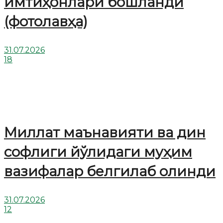
имтиҳонлари бошланди
(фотолавҳа)
31.07.2026
18
Миллат маънавияти ва дин
софлиги йўлидаги муҳим
вазифалар белгилаб олинди
31.07.2026
12