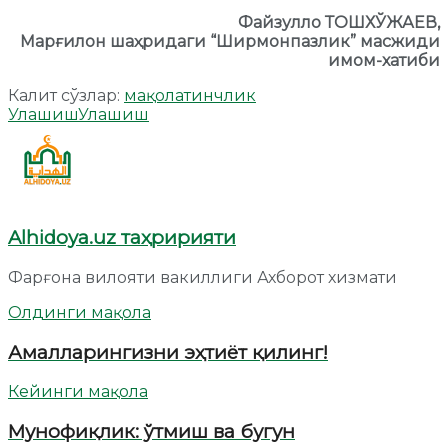
Файзулло ТОШХЎЖАЕВ,
Марғилон шаҳридаги “Ширмонпазлик” масжиди
имом-хатиби
Калит сўзлар:
мақола
тинчлик
Улашиш
Улашиш
Alhidoya.uz таҳририяти
Фарғона вилояти вакиллиги Ахборот хизмати
Олдинги мақола
Амалларингизни эҳтиёт қилинг!
Кейинги мақола
Мунофиқлик: ўтмиш ва бугун