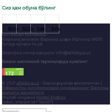
Сиз ҳам обуна бўлинг
Биз билан боғланиш:
Фарғона вилояти Фарғона шаҳри Ифтихор МФЙ
Тутзор кўчаси 14-уй
Электрон почта манзили: info@alhidoya.uz
Бизни ижтимоий тармоқларда кузатинг
© 2021
alhidoya.uz
- Барча ҳуқуқлар ҳимояланган |
Ўзбекистон мусулмонлари идорасининг Фарғона
вилояти вакиллиги
.
Ишлаб чиқувчи
Hindol Kodirov
.
[wbcr_snippet id="16430"]