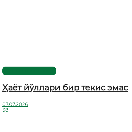
Хислатли ҳикматлар
Ҳаёт йўллари бир текис эмас
07.07.2026
38