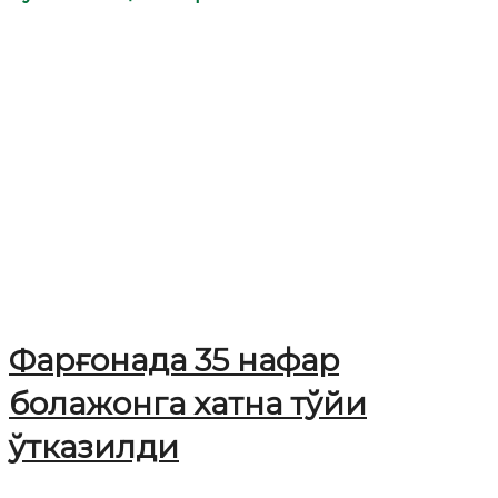
Фарғонада 35 нафар
болажонга хатна тўйи
ўтказилди