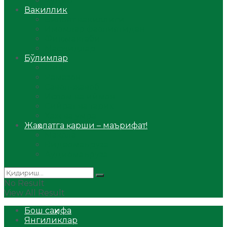
Аудио
Вакиллик
Вилоят вакиллиги
Имомлар фаолиятидан
Фиқҳ мактаби
Масжидлар
Бўлимлар
Фиқҳ
Рамазон
Савол-жавоб
Ислом ва иймон
Сийрат ва тарих
Ҳаж ва умра
Жаҳолатга қарши – маърифат!
Мақола
Видеомаъруза
Аудиомаъруза
No Result
View All Result
Бош саҳифа
Янгиликлар