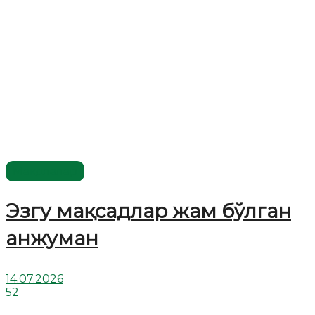
Мақолалар
Эзгу мақсадлар жам бўлган
анжуман
14.07.2026
52