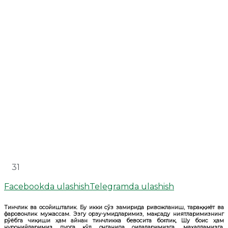
31
Facebookda ulashish
Telegramda ulashish
Тинчлик ва осойишталик. Бу икки сўз замирида ривожланиш, тараққиёт ва
фаровонлик мужассам. Эзгу орзу-умидларимиз, мақсаду ниятларимизнинг
рўёбга чиқиши ҳам айнан тинчликка бевосита боғлиқ. Шу боис ҳам
нуронийларимиз дуога қўл очганида оилаларимизга, маҳалламизга,