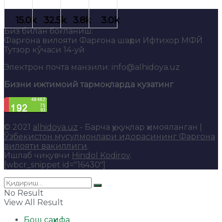
Биз билан боғланиш:
Фарғона вилояти Фарғона шаҳри Ифтихор МФЙ
Тутзор кўчаси 14-уй
Электрон почта манзили: info@alhidoya.uz
Бизни ижтимоий тармоқларда кузатинг
© 2021
alhidoya.uz
- Барча ҳуқуқлар ҳимояланган |
Ўзбекистон мусулмонлари идорасининг Фарғона
вилояти вакиллиги
.
Ишлаб чиқувчи
Hindol Kodirov
.
[wbcr_snippet id="16430"]
No Result
View All Result
Бош саҳифа