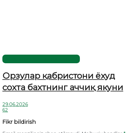
Жаҳолатга қарши - маърифат!
Орзулар қабристони ёхуд
сохта бахтнинг аччиқ якуни
29.06.2026
62
Fikr bildirish