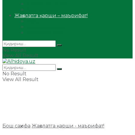
Сийрат ва тарих
Ҳаж ва умра
Жаҳолатга қарши – маърифат!
Мақола
Видеомаъруза
Аудиомаъруза
No Result
View All Result
No Result
View All Result
Бош саҳифа
Жаҳолатга қарши - маърифат!