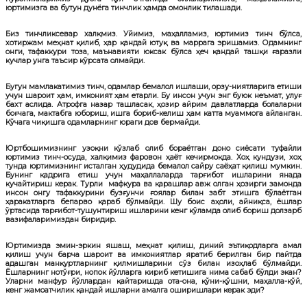
юртимизга ва бутун дунёга тинчлик ҳамда омонлик тилашади.
Биз тинчликсевар халқмиз. Уйимиз, маҳалламиз, юртимиз тинч бўлса,
хотиржам меҳнат қилиб, ҳар қандай ютуқ ва маррага эришамиз. Одамнинг
онги, тафаккури тоза, маънавияти юксак бўлса ҳеч қандай ташқи ғаразли
кучлар унга таъсир кўрсата олмайди.
Бугун мамлакатимиз тинч, одамлар бемалол ишлаши, орзу-ниятларига етиши
учун шароит ҳам, имконият ҳам етарли. Бу инсон учун энг буюк неъмат, улуғ
бахт аслида. Атрофга назар ташласак, ҳозир айрим давлатларда болаларни
боғчага, мактабга юбориш, ишга бориб-келиш ҳам катта муаммога айланган.
Кўчага чиқишга одамларнинг юраги дов бермайди.
Юртбошимизнинг узоқни кўзлаб олиб бораётган доно сиёсати туфайли
юртимиз тинч-осуда, халқимиз фаровон ҳаёт кечирмоқда. Хоҳ кундузи, хоҳ
тунда юртимизнинг исталган ҳудудида бемалол сайру саёҳат қилиш мумкин.
Бунинг қадрига етиш учун маҳаллаларда тарғибот ишларини янада
кучайтириш керак. Турли мафкура ва қарашлар авж олган ҳозирги замонда
инсон онгу тафаккурини бузғунчи ғоялар билан забт этишга бўлаётган
ҳаракатларга бепарво қараб бўлмайди. Шу боис аҳоли, айниқса, ёшлар
ўртасида тарғибот-тушунтириш ишларини кенг кўламда олиб бориш долзарб
вазифаларимиздан биридир.
Юртимизда эмин-эркин яшаш, меҳнат қилиш, диний эътиқодларга амал
қилиш учун барча шароит ва имкониятлар яратиб берилган бир пайтда
адашган манқуртларнинг қилмишларини сўз билан изоҳлаб бўлмайди.
Ёшларнинг нотўғри, нопок йўлларга кириб кетишига нима сабаб бўлди экан?
Уларни манфур йўллардан қайтаришда ота-она, қўни-қўшни, маҳалла-кўй,
кенг жамоатчилик қандай ишларни амалга оширишлари керак эди?