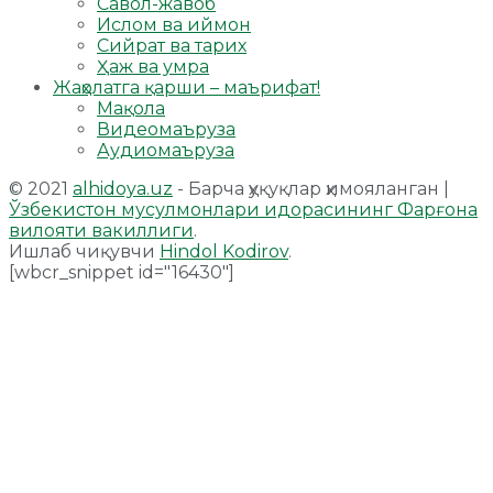
Савол-жавоб
Ислом ва иймон
Сийрат ва тарих
Ҳаж ва умра
Жаҳолатга қарши – маърифат!
Мақола
Видеомаъруза
Аудиомаъруза
© 2021
alhidoya.uz
- Барча ҳуқуқлар ҳимояланган |
Ўзбекистон мусулмонлари идорасининг Фарғона
вилояти вакиллиги
.
Ишлаб чиқувчи
Hindol Kodirov
.
[wbcr_snippet id="16430"]