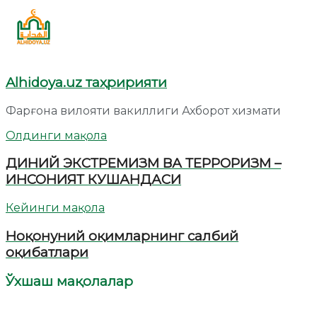
Alhidoya.uz таҳририяти
Фарғона вилояти вакиллиги Ахборот хизмати
Олдинги мақола
ДИНИЙ ЭКСТРЕМИЗМ ВА ТЕРРОРИЗМ –
ИНСОНИЯТ КУШАНДАСИ
Кейинги мақола
Ноқонуний оқимларнинг салбий
оқибатлари
Ўхшаш мақолалар