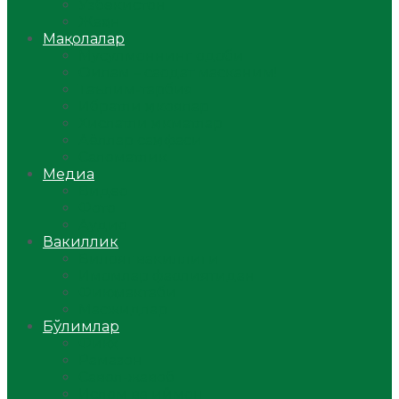
Ўзбекистон
Жаҳон
Мақолалар
Мусулмоннинг одоби
Оилам – саодат масканим!
Таълим-тарбия
Ибратли ҳикоялар
Хислатли ҳикматлар
Аёллар саҳифаси
Саломатлик
Медиа
Видео
Фото
Аудио
Вакиллик
Вилоят вакиллиги
Имомлар фаолиятидан
Фиқҳ мактаби
Масжидлар
Бўлимлар
Фиқҳ
Рамазон
Савол-жавоб
Ислом ва иймон