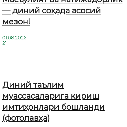
— диний соҳада асосий
мезон!
01.08.2026
21
Диний таълим
муассасаларига кириш
имтиҳонлари бошланди
(фотолавҳа)