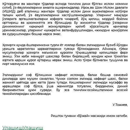
Қўпорувчи ва жангари тўдалар аслида тинчлик дини бўлган ислом номини
сотиб, ўз ёвузликларини амалга оширмоқдалар. Ироқ ва Шом Ислом давлати
(ИШИД) деб аталмиш жангари тўдалар ислом дини аҳкомларини нотўғри
талқин қилиб, ўз ёвузликларини хаспўшламоқдалар. Уларнинг мақсади
ўзларига эргашмаганларни кофирга чиқариб, йўқ қилиш, моддий бойлик
орттириш ва ҳокимиятга эга бўлишдир. Бу жиноятчи тўдалар ўзларини
динимизнинг «ҳақиқий жонкуярлари» қилиб кўрсатишга қанчалар
уринмасинлар, уларнинг «ҳижрат»и ватанфурушликдан, «жиҳод»и қонхўрлик
ва худкушликдан бошқа нарса эмас.
Ҳозирги кунда ёшларимизни турли ёт ғоялар билан эътиқодини бузиб йўлдан
уришга қаратилган ҳаракатларини гувоҳи бўлмоқдамиз. Айниқса, гўёки
мусулмонлар ҳозирги маъносиз қуролли тўқнашувлар қилишлари фарз
эмиш. Ўзи каби манқурт шахслар билан бирлашиб, киндик қони тўкилган
юртига қарши қурол кўтариш керак эмиш. Асло тўғри бўлмаган тушунча ва
ғирт мазмунсиз ғоя.
Эътиқоднинг соф бўлишини нафақат исломда, балки бошқа самовий
динларда ҳам муҳим саналган. Чунки соғлом эътиқод нафақат шахс, балки
жамият ҳаётида ҳам катта ўрин тутади. Кишиларнинг эътиқоди мусаффо ва
қарашлари соф бўлса, ўша жамиятда тотувлик, бирдамлик, диний
бағрикенглик ҳукм суради. Бу эса тинчлик-осойишталикни асосий
тамойилларидан ҳисобланади.
У.Тожиев,
Риштон тумани «Бўжай» масжиди имом хатиби.
Улашиш
Улашиш