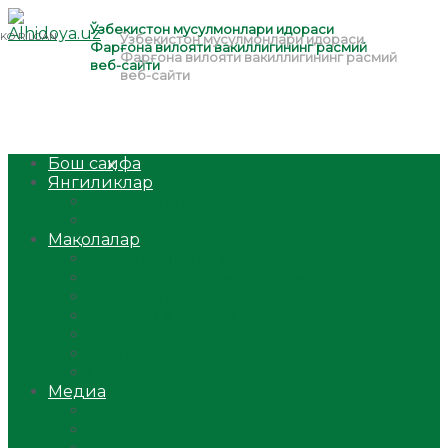
Бош саҳифа
Янгиликлар
Ўзбекистон
Жаҳон
Мақолалар
Мусулмоннинг одоби
Оилам – саодат масканим!
Таълим-тарбия
Ибратли ҳикоялар
Хислатли ҳикматлар
Аёллар саҳифаси
Саломатлик
Медиа
Видео
Фото