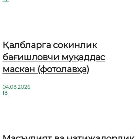
Қалбларга сокинлик
бағишловчи муқаддас
маскан (фотолавҳа)
04.08.2026
18
Масъулият ва натижадорлик