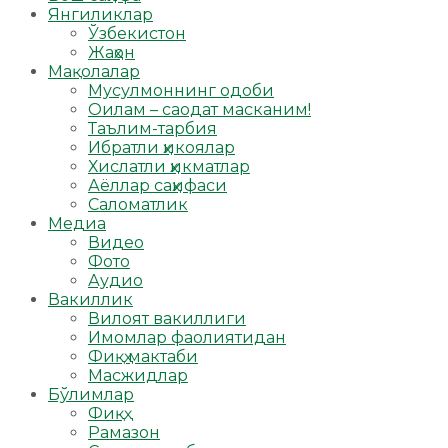
Янгиликлар
Ўзбекистон
Жаҳон
Мақолалар
Мусулмоннинг одоби
Оилам – саодат масканим!
Таълим-тарбия
Ибратли ҳикоялар
Хислатли ҳикматлар
Аёллар саҳифаси
Саломатлик
Медиа
Видео
Фото
Аудио
Вакиллик
Вилоят вакиллиги
Имомлар фаолиятидан
Фиқҳ мактаби
Масжидлар
Бўлимлар
Фиқҳ
Рамазон