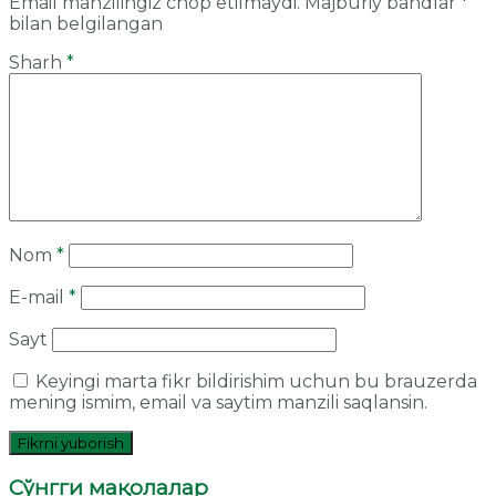
Email manzilingiz chop etilmaydi.
Majburiy bandlar
*
bilan belgilangan
Sharh
*
Nom
*
E-mail
*
Sayt
Keyingi marta fikr bildirishim uchun bu brauzerda
mening ismim, email va saytim manzili saqlansin.
Сўнгги мақолалар