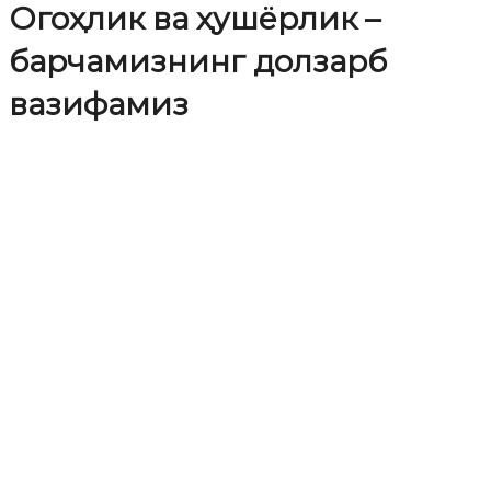
Огоҳлик ва ҳушёрлик –
барчамизнинг долзарб
вазифамиз