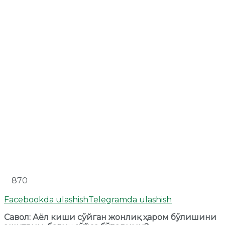
870
Facebookda ulashish
Telegramda ulashish
Савол: Аёл киши сўйган жонлиқ ҳаром бўлишини