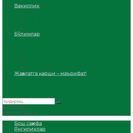
Аудио
Вакиллик
Вилоят вакиллиги
Имомлар фаолиятидан
Фиқҳ мактаби
Масжидлар
Бўлимлар
Фиқҳ
Рамазон
Савол-жавоб
Ислом ва иймон
Сийрат ва тарих
Ҳаж ва умра
Жаҳолатга қарши – маърифат!
Мақола
Видеомаъруза
Аудиомаъруза
No Result
View All Result
Бош саҳифа
Янгиликлар