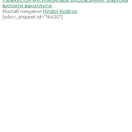
Ўзбекистон мусулмонлари идорасининг Фарғона
вилояти вакиллиги
.
Ишлаб чиқувчи
Hindol Kodirov
.
[wbcr_snippet id="16430"]