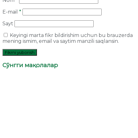
Nom
*
E-mail
*
Sayt
Keyingi marta fikr bildirishim uchun bu brauzerda
mening ismim, email va saytim manzili saqlansin.
Сўнгги мақолалар