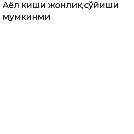
Аёл киши жонлиқ сўйиши
мумкинми