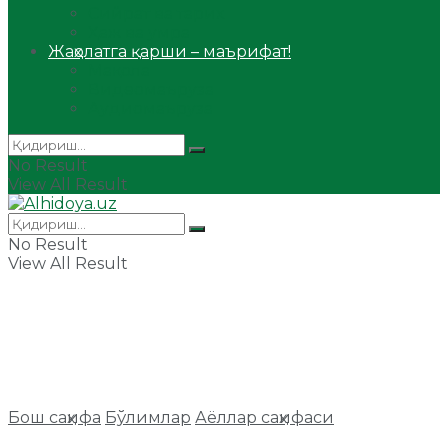
Сийрат ва тарих
Ҳаж ва умра
Жаҳолатга қарши – маърифат!
Мақола
Видеомаъруза
Аудиомаъруза
No Result
View All Result
No Result
View All Result
Бош саҳифа
Бўлимлар
Аёллар саҳифаси