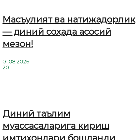
Масъулият ва натижадорлик
— диний соҳада асосий
мезон!
01.08.2026
20
Диний таълим
муассасаларига кириш
имтиҳонлари бошланди