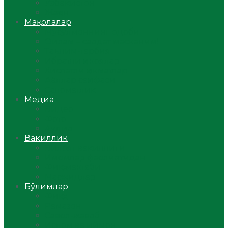
Ўзбекистон
Жаҳон
Мақолалар
Мусулмоннинг одоби
Оилам – саодат масканим!
Таълим-тарбия
Ибратли ҳикоялар
Хислатли ҳикматлар
Аёллар саҳифаси
Саломатлик
Медиа
Видео
Фото
Аудио
Вакиллик
Вилоят вакиллиги
Имомлар фаолиятидан
Фиқҳ мактаби
Масжидлар
Бўлимлар
Фиқҳ
Рамазон
Савол-жавоб
Ислом ва иймон