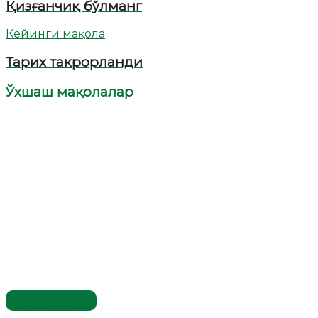
Қизғанчиқ бўлманг
Кейинги мақола
Тарих такрорланди
Ўхшаш мақолалар
Савол-жавоб