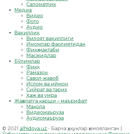
Саломатлик
Медиа
Видео
Фото
Аудио
Вакиллик
Вилоят вакиллиги
Имомлар фаолиятидан
Фиқҳ мактаби
Масжидлар
Бўлимлар
Фиқҳ
Рамазон
Савол-жавоб
Ислом ва иймон
Сийрат ва тарих
Ҳаж ва умра
Жаҳолатга қарши – маърифат!
Мақола
Видеомаъруза
Аудиомаъруза
© 2021
alhidoya.uz
- Барча ҳуқуқлар ҳимояланган |