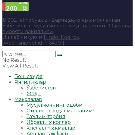
© 2021
alhidoya.uz
- Барча ҳуқуқлар ҳимояланган |
Ўзбекистон мусулмонлари идорасининг Фарғона
вилояти вакиллиги
.
Ишлаб чиқувчи
Hindol Kodirov
.
[wbcr_snippet id="16430"]
No Result
View All Result
Бош саҳифа
Янгиликлар
Ўзбекистон
Жаҳон
Мақолалар
Мусулмоннинг одоби
Оилам – саодат масканим!
Таълим-тарбия
Ибратли ҳикоялар
Хислатли ҳикматлар
Аёллар саҳифаси