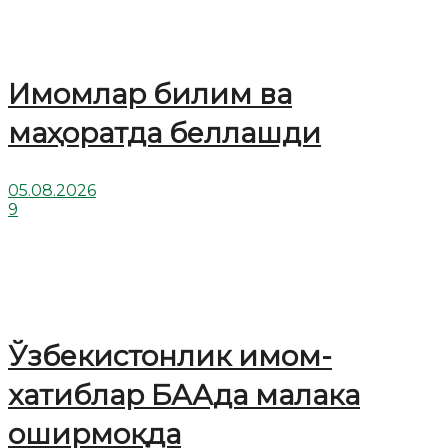
Имомлар билим ва
маҳоратда беллашди
05.08.2026
9
Ўзбекистонлик имом-
хатиблар БААда малака
оширмоқда