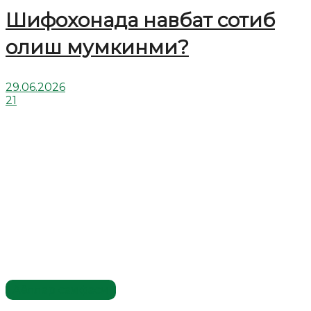
Шифохонада навбат сотиб
олиш мумкинми?
29.06.2026
21
Аёллар саҳифаси