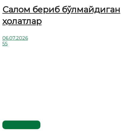
Салом бериб бўлмайдиган
ҳолатлар
06.07.2026
55
Савол-жавоб