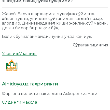
эшитдим, балиқ сўйса бўладими?
Жавоб: Барча шартларига мувофиқ сўйилган
ҳайвон гўшти, уни ким сўйганидан қатъий назар,
ҳалолдир. Динимизда аёл киши жонлиқ сўймасин,
деган бирор бир тақиқ йўқ.
Балиқ бўғизланмайди, чунки унда қон йўқ.
Сўраган эдингиз
Улашиш
Улашиш
Alhidoya.uz таҳририяти
Фарғона вилояти вакиллиги Ахборот хизмати
Олдинги мақола