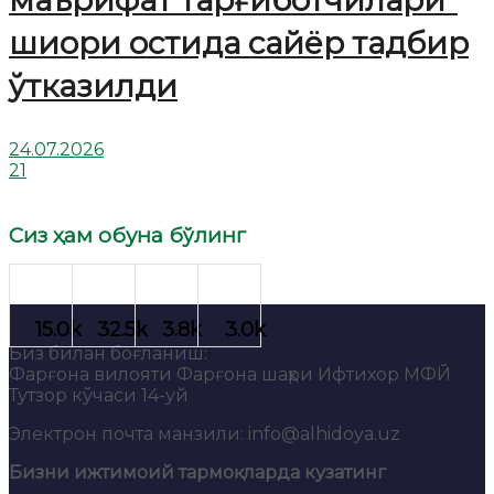
маърифат тарғиботчилари”
шиори остида сайёр тадбир
ўтказилди
24.07.2026
21
Сиз ҳам обуна бўлинг
Биз билан боғланиш:
Фарғона вилояти Фарғона шаҳри Ифтихор МФЙ
Тутзор кўчаси 14-уй
Электрон почта манзили: info@alhidoya.uz
Бизни ижтимоий тармоқларда кузатинг