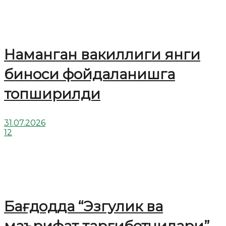
Наманган вакиллиги янги
биноси фойдаланишга
топширилди
31.07.2026
12
Бағдодда “Эзгулик ва