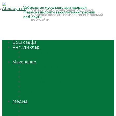
Бош саҳифа
Янгиликлар
Ўзбекистон
Жаҳон
Мақолалар
Мусулмоннинг одоби
Оилам – саодат масканим!
Таълим-тарбия
Ибратли ҳикоялар
Хислатли ҳикматлар
Аёллар саҳифаси
Саломатлик
Медиа
Видео
Фото