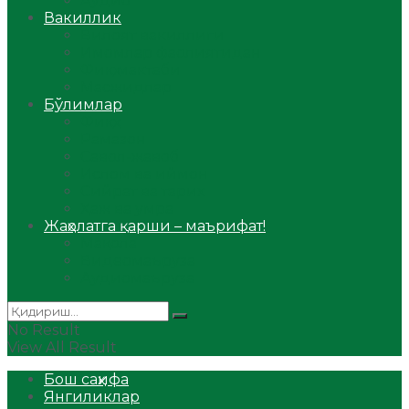
Аудио
Вакиллик
Вилоят вакиллиги
Имомлар фаолиятидан
Фиқҳ мактаби
Масжидлар
Бўлимлар
Фиқҳ
Рамазон
Савол-жавоб
Ислом ва иймон
Сийрат ва тарих
Ҳаж ва умра
Жаҳолатга қарши – маърифат!
Мақола
Видеомаъруза
Аудиомаъруза
No Result
View All Result
Бош саҳифа
Янгиликлар