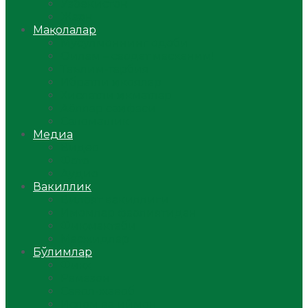
Ўзбекистон
Жаҳон
Мақолалар
Мусулмоннинг одоби
Оилам – саодат масканим!
Таълим-тарбия
Ибратли ҳикоялар
Хислатли ҳикматлар
Аёллар саҳифаси
Саломатлик
Медиа
Видео
Фото
Аудио
Вакиллик
Вилоят вакиллиги
Имомлар фаолиятидан
Фиқҳ мактаби
Масжидлар
Бўлимлар
Фиқҳ
Рамазон
Савол-жавоб
Ислом ва иймон