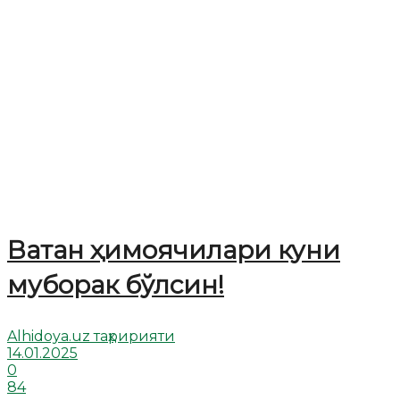
Ватан ҳимоячилари куни
муборак бўлсин!
Alhidoya.uz таҳририяти
14.01.2025
0
84