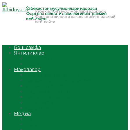
Бош саҳифа
Янгиликлар
Ўзбекистон
Жаҳон
Мақолалар
Мусулмоннинг одоби
Оилам – саодат масканим!
Таълим-тарбия
Ибратли ҳикоялар
Хислатли ҳикматлар
Аёллар саҳифаси
Саломатлик
Медиа
Видео
Фото