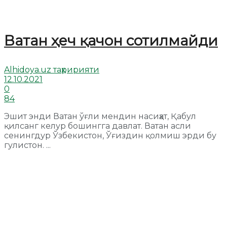
Ватан ҳеч қачон сотилмайди
Alhidoya.uz таҳририяти
12.10.2021
0
84
Эшит энди Ватан ўғли мендин насиҳат, Қабул
қилсанг келур бошингга давлат. Ватан асли
сенингдур Ўзбекистон, Ўғиздин қолмиш эрди бу
гулистон. ...