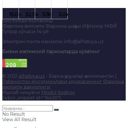
Биз билан боғланиш:
Фарғона вилояти Фарғона шаҳри Ифтихор МФЙ
Тутзор кўчаси 14-уй
Электрон почта манзили: info@alhidoya.uz
Бизни ижтимоий тармоқларда кузатинг
© 2021
alhidoya.uz
- Барча ҳуқуқлар ҳимояланган |
Ўзбекистон мусулмонлари идорасининг Фарғона
вилояти вакиллиги
.
Ишлаб чиқувчи
Hindol Kodirov
.
[wbcr_snippet id="16430"]
No Result
View All Result