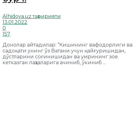
Alhidoya.uz таҳририяти
13.01.2022
0
157
Донолар айтадилар: “Кишининг вафодорлиги ва
садоқати унинг ўз Ватани учун қайғуришидан,
дўстларини соғинишидан ва умрининг зое
кетказган лаҳзаларига ачиниб, ўкиниб ...