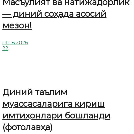
Масъулият ва натижадорлик
— диний соҳада асосий
мезон!
01.08.2026
22
Диний таълим
муассасаларига кириш
имтиҳонлари бошланди
(фотолавҳа)