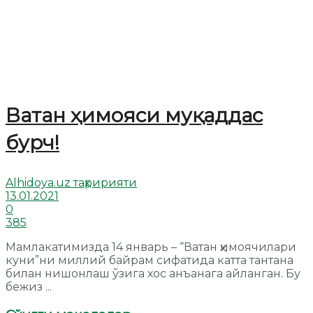
Ватан ҳимояси муқаддас
бурч!
Alhidoya.uz таҳририяти
13.01.2021
0
385
Мамлакатимизда 14 январь – “Ватан ҳимоячилари
куни”ни миллий байрам сифатида катта тантана
билан нишонлаш ўзига хос анъанага айланган. Бу
бежиз ...