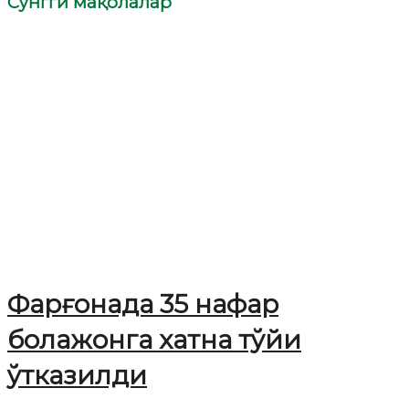
Сўнгги мақолалар
Фарғонада 35 нафар
болажонга хатна тўйи
ўтказилди