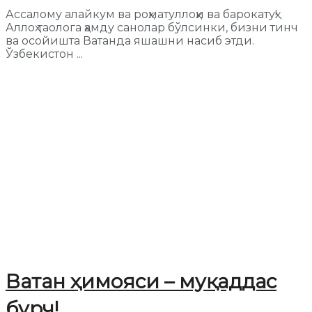
Ассалому алайкум ва роҳматуллоҳи ва барокатуҳ!
Аллоҳ таолога ҳамду санолар бўлсинки, бизни тинч
ва осойишта Ватанда яшашни насиб этди.
Ўзбекистон ...
Ватан ҳимояси – муқаддас
бурч!