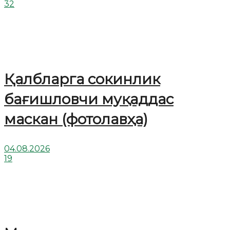
32
Қалбларга сокинлик
бағишловчи муқаддас
маскан (фотолавҳа)
04.08.2026
19