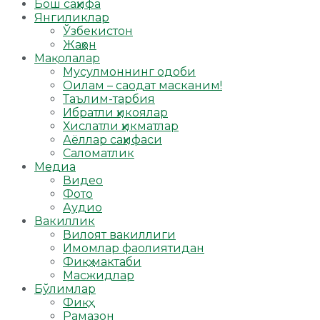
Бош саҳифа
Янгиликлар
Ўзбекистон
Жаҳон
Мақолалар
Мусулмоннинг одоби
Оилам – саодат масканим!
Таълим-тарбия
Ибратли ҳикоялар
Хислатли ҳикматлар
Аёллар саҳифаси
Саломатлик
Медиа
Видео
Фото
Аудио
Вакиллик
Вилоят вакиллиги
Имомлар фаолиятидан
Фиқҳ мактаби
Масжидлар
Бўлимлар
Фиқҳ
Рамазон