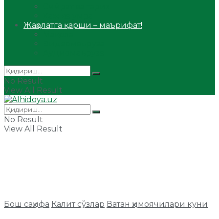
Сийрат ва тарих
Ҳаж ва умра
Жаҳолатга қарши – маърифат!
Мақола
Видеомаъруза
Аудиомаъруза
No Result
View All Result
No Result
View All Result
Бош саҳифа
Калит сўзлар
Ватан ҳимоячилари куни