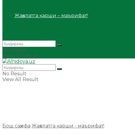
Сийрат ва тарих
Ҳаж ва умра
Жаҳолатга қарши – маърифат!
Мақола
Видеомаъруза
Аудиомаъруза
No Result
View All Result
No Result
View All Result
Бош саҳифа
Жаҳолатга қарши - маърифат!