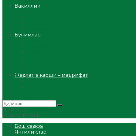
Аудио
Вакиллик
Вилоят вакиллиги
Имомлар фаолиятидан
Фиқҳ мактаби
Масжидлар
Бўлимлар
Фиқҳ
Рамазон
Савол-жавоб
Ислом ва иймон
Сийрат ва тарих
Ҳаж ва умра
Жаҳолатга қарши – маърифат!
Мақола
Видеомаъруза
Аудиомаъруза
No Result
View All Result
Бош саҳифа
Янгиликлар