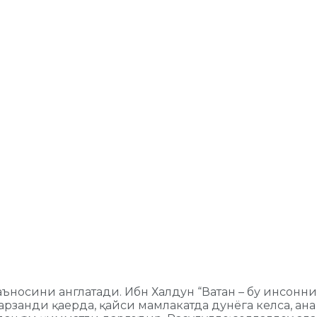
маъносини англатади. Ибн Халдун “Ватан – бу инсонн
арзанди қаерда, қайси мамлакатда дунёга келса, ан