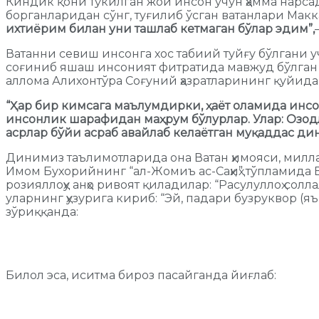
Киндик қони тўкилган жой инсон учун ҳамма нарсад
борганларидан сўнг, туғилиб ўсган ватанлари Мак
ихтиёрим билан уни ташлаб кетмаган бўлар эдим”,
Ватанни севиш инсонга хос табиий туйғу бўлгани 
соғиниб яшаш инсоният фитратида мавжуд бўлган но
аллома Алихонтўра Соғуний ҳазратларининг қуйидаг
“Ҳар бир кимсага маълумдирки, ҳаёт оламида инсон
инсонлик шарафидан маҳрум бўлурлар. Улар: Озодли
асрлар бўйи асраб авайлаб келаётган муқаддас дин
Динимиз таълимотларида она Ватан ҳимояси, милл
Имом Бухорийнинг “ал-Жомиъ ас-Саҳиҳ” тўпламида 
розияллоҳу анҳо ривоят қиладилар: “Расулуллоҳ со
уларнинг ҳузурига кириб: “Эй, падари бузруквор (я
зўриққанда:
Билол эса, иситма бироз пасайганда йиғлаб: