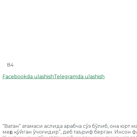
84
Facebookda ulashish
Telegramda ulashish
“Ватан” атамаси аслида арабча сўз бўлиб, она юрт 
меҳр қўйган ўчоғидир”, деб таъриф берган. Инсон ф