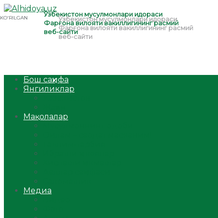
Бош саҳифа
Янгиликлар
Ўзбекистон
Жаҳон
Мақолалар
Мусулмоннинг одоби
Оилам – саодат масканим!
Таълим-тарбия
Ибратли ҳикоялар
Хислатли ҳикматлар
Аёллар саҳифаси
Саломатлик
Медиа
Видео
Фото