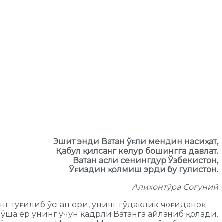
Эшит энди Ватан ўғли мендин насиҳат,
Қабул қилсанг келур бошингга давлат.
Ватан асли сенингдур Ўзбекистон,
Ўғиздин қолмиш эрди бу гулистон.
Алихонтўра Соғуний
инг туғилиб ўсган ери, унинг гўдаклик чоғиданоқ
а ўша ер унинг учун қадрли Ватанга айланиб қолади.