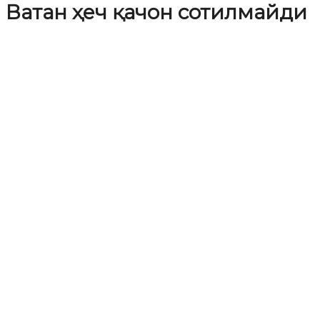
Ватан ҳеч қачон сотилмайди