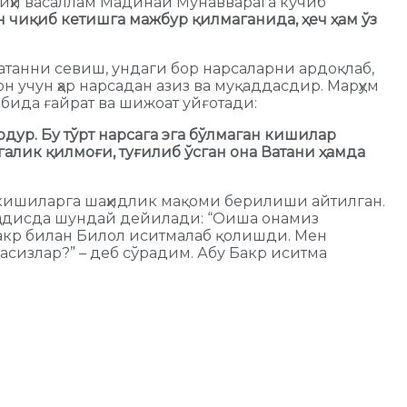
лайҳи васаллам Мадинаи Мунавварага кўчиб
 чиқиб кетишга мажбур қилмаганида, ҳеч ҳам ўз
атанни севиш, ундаги бор нарсаларни ардоқлаб,
н учун ҳар нарсадан азиз ва муқаддасдир. Марҳум
бида ғайрат ва шижоат уйғотади:
дур. Бу тўрт нарсага эга бўлмаган кишилар
алик қилмоғи, туғилиб ўсган она Ватани ҳамда
 кишиларга шаҳидлик мақоми берилиши айтилган.
 ҳадисда шундай дейилади: “Оиша онамиз
 Бакр билан Билол иситмалаб қолишди. Мен
дасизлар?” – деб сўрадим. Абу Бакр иситма