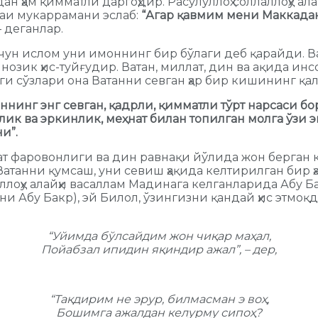
ан ҳам қимматли даргоҳдир. Расулуллоҳ соллаллоҳу а
каи мукаррамани эслаб:
“Агар қавмим мени Маккадан
– деганлар.
учун ислом уни имоннинг бир бўлаги деб қарайди. В
зик ҳис-туйғудир. Ватан, миллат, дин ва ақида инсо
и сўзлари она Ватанни севган ҳар бир кишининг қал
нинг энг севган, қадрли, қимматли тўрт нарсаси бор
к ва эркинлик, меҳнат билан топилган молга ўзи эг
и”.
ат фаровонлиги ва дин равнақи йўлида жон берган
Ватанни қумсаш, уни севиш ҳақида келтирилган бир
ллаллоҳу алайҳи васаллам Мадинага келганларида Абу
ъни Абу Бакр), эй Билол, ўзингизни қандай ҳис этмоқ
“Уйимда бўлсайдим жон чиқар маҳал,
Пойабзал ипидин яқиндир ажал”, – дер,
“Тақдирим не эрур, билмасман э воҳ,
Бошимга ажалдан келурму сипоҳ?