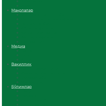
Ўзбекистон
Жаҳон
Мақолалар
Мусулмоннинг одоби
Оилам – саодат масканим!
Таълим-тарбия
Ибратли ҳикоялар
Хислатли ҳикматлар
Аёллар саҳифаси
Саломатлик
Медиа
Видео
Фото
Аудио
Вакиллик
Вилоят вакиллиги
Имомлар фаолиятидан
Фиқҳ мактаби
Масжидлар
Бўлимлар
Фиқҳ
Рамазон
Савол-жавоб
Ислом ва иймон