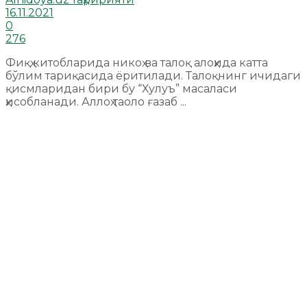
16.11.2021
0
276
Фиқҳ китобларида никоҳ ва талоқ алоҳида катта
бўлим тариқасида ёритилади. Талоқнинг ичидаги
қисмларидан бири бу “Хулуъ” масаласи
ҳисобланади. Аллоҳ таоло ғазаб ...