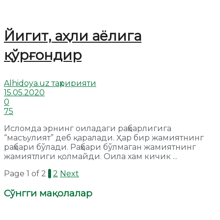
Йигит, аҳли аёлига
қўрғондир
Alhidoya.uz таҳририяти
15.05.2020
0
75
Исломда эрнинг оиладаги раҳбарлигига
“масъулият” деб қаралади. Ҳар бир жамиятнинг
раҳбари бўлади. Раҳбари бўлмаган жамиятнинг
жамиятлиги қолмайди. Оила хам кичик ...
Page 1 of 2
1
2
Next
Сўнгги мақолалар