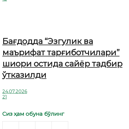
Бағдодда “Эзгулик ва
маърифат тарғиботчилари”
шиори остида сайёр тадбир
ўтказилди
24.07.2026
21
Сиз ҳам обуна бўлинг