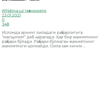
Alhidoya.uz таҳририяти
23.01.2021
0
348
Исломда эрнинг оиладаги раҳбарлигига
“масъулият” деб қаралади. Ҳар бир жамиятнинг
раҳбари бўлади. Раҳбари бўлмаган жамиятнинг
жамиятлиги қолмайди. Оила хам кичик ...