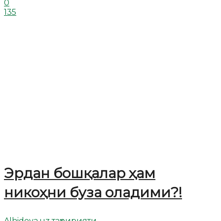
0
135
Эрдан бошқалар ҳам
никоҳни буза оладими?!
Alhidoya.uz таҳририяти