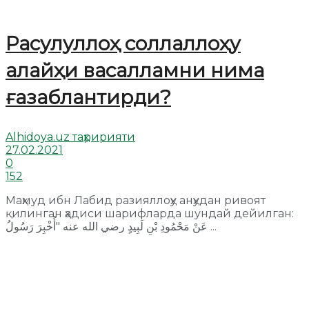
Расулуллоҳ соллаллоҳу
алайҳи васалламни нима
ғазаблантирди?
Alhidoya.uz таҳририяти
27.02.2021
0
152
Маҳмуд ибн Лабид разияллоҳу анҳудан ривоят
қилинган ҳадиси шарифларда шундай дейилган:
عَنْ مَحْمُودِ بْنِ لَبِيدٍ رضي الله عنه "أُخْبِرَ رَسُولُ ...