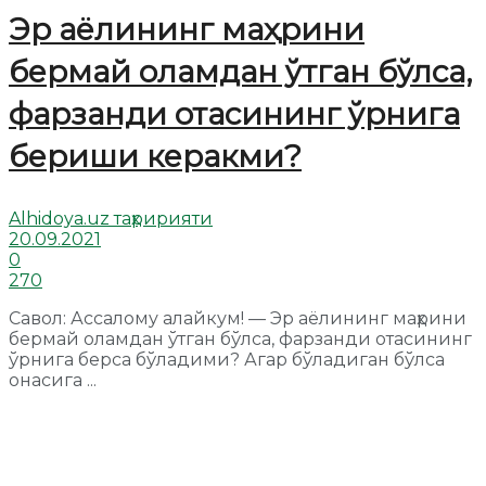
Эр аёлининг маҳрини
бермай оламдан ўтган бўлса,
фарзанди отасининг ўрнига
бериши керакми?
Alhidoya.uz таҳририяти
20.09.2021
0
270
Савол: Ассалому алайкум! — Эр аёлининг маҳрини
бермай оламдан ўтган бўлса, фарзанди отасининг
ўрнига берса бўладими? Агар бўладигaн бўлса
онасига ...