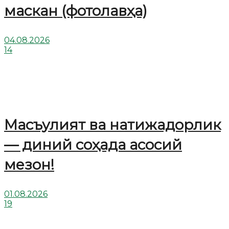
маскан (фотолавҳа)
04.08.2026
14
Масъулият ва натижадорлик
— диний соҳада асосий
мезон!
01.08.2026
19