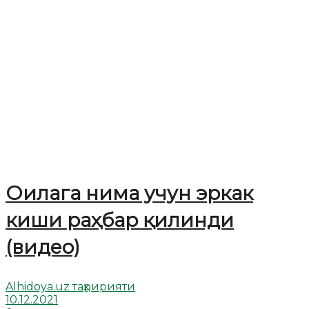
Оилага нима учун эркак
киши раҳбар қилинди
(видео)
Alhidoya.uz таҳририяти
10.12.2021