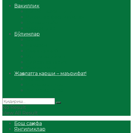
Аудио
Вакиллик
Вилоят вакиллиги
Имомлар фаолиятидан
Фиқҳ мактаби
Масжидлар
Бўлимлар
Фиқҳ
Рамазон
Савол-жавоб
Ислом ва иймон
Сийрат ва тарих
Ҳаж ва умра
Жаҳолатга қарши – маърифат!
Мақола
Видеомаъруза
Аудиомаъруза
No Result
View All Result
Бош саҳифа
Янгиликлар