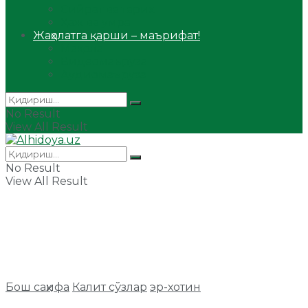
Сийрат ва тарих
Ҳаж ва умра
Жаҳолатга қарши – маърифат!
Мақола
Видеомаъруза
Аудиомаъруза
No Result
View All Result
No Result
View All Result
Бош саҳифа
Калит сўзлар
эр-хотин