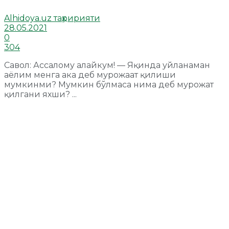
Alhidoya.uz таҳририяти
28.05.2021
0
304
Савол: Ассалому алайкум! — Яқинда уйланаман
аёлим менга ака деб мурожаат қилиши
мумкинми? Мумкин бўлмаса нима деб мурожат
қилгани яхши? ...