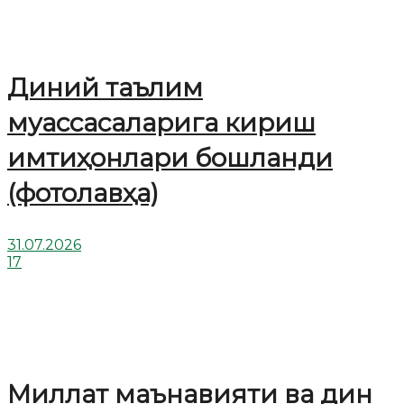
Диний таълим
муассасаларига кириш
имтиҳонлари бошланди
(фотолавҳа)
31.07.2026
17
Миллат маънавияти ва дин