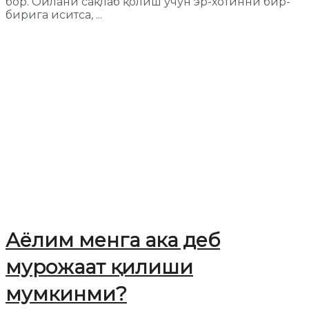
бор. Оилани сақлаб қолиш учун эр-хотинни бир-
бирига иситса, ...
Аёлим менга ака деб
мурожаат қилиши
мумкинми?