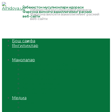
Бош саҳифа
Янгиликлар
Ўзбекистон
Жаҳон
Мақолалар
Мусулмоннинг одоби
Оилам – саодат масканим!
Таълим-тарбия
Ибратли ҳикоялар
Хислатли ҳикматлар
Аёллар саҳифаси
Саломатлик
Медиа
Видео
Фото