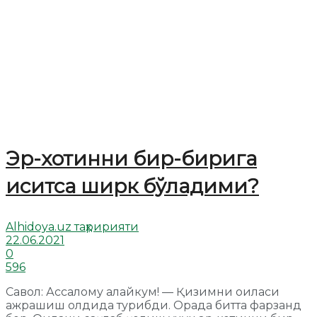
Эр-хотинни бир-бирига
иситса ширк бўладими?
Alhidoya.uz таҳририяти
22.06.2021
0
596
Савол: Ассалому алайкум! — Қизимни оиласи
ажрашиш олдида турибди. Орада битта фарзанд