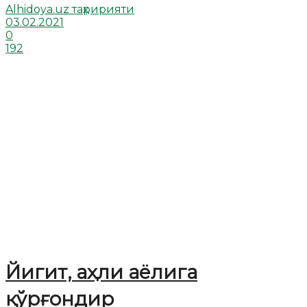
Alhidoya.uz таҳририяти
03.02.2021
0
192
Йигит, аҳли аёлига
қўрғондир