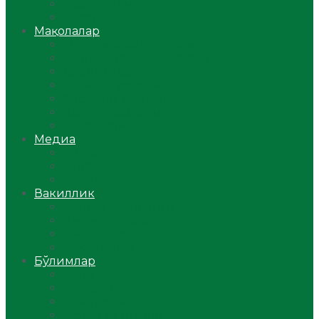
Ўзбекистон
Жаҳон
Мақолалар
Мусулмоннинг одоби
Оилам – саодат масканим!
Таълим-тарбия
Ибратли ҳикоялар
Хислатли ҳикматлар
Аёллар саҳифаси
Саломатлик
Медиа
Видео
Фото
Аудио
Вакиллик
Вилоят вакиллиги
Имомлар фаолиятидан
Фиқҳ мактаби
Масжидлар
Бўлимлар
Фиқҳ
Рамазон
Савол-жавоб
Ислом ва иймон