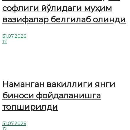
софлиги йўлидаги муҳим
вазифалар белгилаб олинди
31.07.2026
12
Наманган вакиллиги янги
биноси фойдаланишга
топширилди
31.07.2026
12