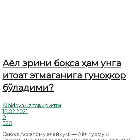
Аёл эрини боқса ҳам унга
итоат этмаганига гуноҳкор
бўладими?
Alhidoya.uz таҳририяти
18.02.2021
0
320
Савол: Ассалому алайкум! — Аёл турмуш