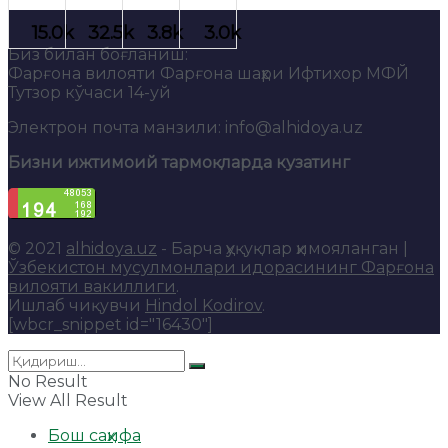
Биз билан боғланиш:
Фарғона вилояти Фарғона шаҳри Ифтихор МФЙ
Тутзор кўчаси 14-уй
Электрон почта манзили: info@alhidoya.uz
Бизни ижтимоий тармоқларда кузатинг
© 2021
alhidoya.uz
- Барча ҳуқуқлар ҳимояланган |
Ўзбекистон мусулмонлари идорасининг Фарғона
вилояти вакиллиги
.
Ишлаб чиқувчи
Hindol Kodirov
.
[wbcr_snippet id="16430"]
No Result
View All Result
Бош саҳифа