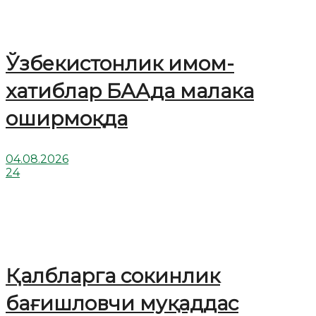
Ўзбекистонлик имом-
хатиблар БААда малака
оширмоқда
04.08.2026
24
Қалбларга сокинлик
бағишловчи муқаддас