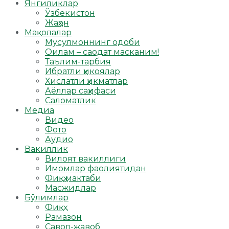
Янгиликлар
Ўзбекистон
Жаҳон
Мақолалар
Мусулмоннинг одоби
Оилам – саодат масканим!
Таълим-тарбия
Ибратли ҳикоялар
Хислатли ҳикматлар
Аёллар саҳифаси
Саломатлик
Медиа
Видео
Фото
Аудио
Вакиллик
Вилоят вакиллиги
Имомлар фаолиятидан
Фиқҳ мактаби
Масжидлар
Бўлимлар
Фиқҳ
Рамазон
Савол-жавоб