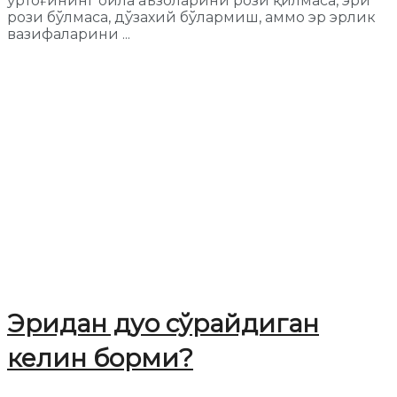
ўртоғининг оила аъзоларини рози қилмаса, эри
рози бўлмаса, дўзахий бўлармиш, аммо эр эрлик
вазифаларини ...
Эридан дуо сўрайдиган
келин борми?