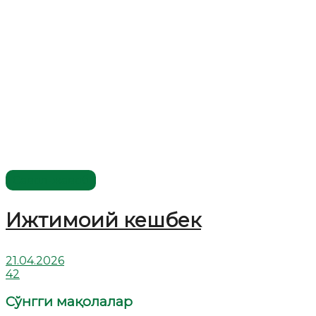
Савол-жавоб
Ижтимоий кешбек
21.04.2026
42
Сўнгги мақолалар