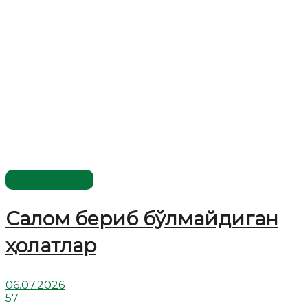
Савол-жавоб
Салом бериб бўлмайдиган
ҳолатлар
06.07.2026
57