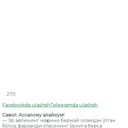
270
Facebookda ulashish
Telegramda ulashish
Савол: Ассалому алайкум!
— Эр аёлининг маҳрини бермай оламдан ўтган
бўлса, фарзанди отасининг ўрнига берса