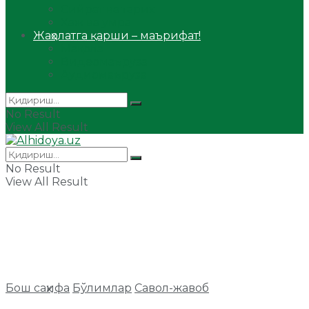
Сийрат ва тарих
Ҳаж ва умра
Жаҳолатга қарши – маърифат!
Мақола
Видеомаъруза
Аудиомаъруза
No Result
View All Result
No Result
View All Result
Бош саҳифа
Бўлимлар
Савол-жавоб