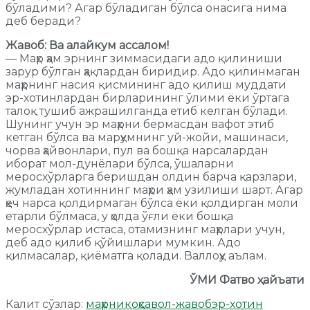
бўладими? Агар бўладигaн бўлса онасига нима
деб беради?
Жавоб: Ва алайкум ассалом!
— Маҳр ҳам эрнинг зиммасидаги адо қилиниши
зарур бўлган ҳақлардан биридир. Адо қилинмаган
маҳрнинг насия қисмининг адо қилиш муддати
эр-хотинлардан бирларининг ўлими ёки ўртага
талоқ тушиб ажрашилганда етиб келган бўлади.
Шунинг учун эр маҳрни бермасдан вафот этиб
кетган бўлса ва марҳумнинг уй-жойи, машинаси,
чорва ҳайвонлари, пул ва бошқа нарсалардан
иборат мол-дунёлари бўлса, ўшаларни
меросхўрларга беришдан олдин барча қарзлари,
жумладан хотиннинг маҳри ҳам узилиши шарт. Агар
ҳеч нарса қолдирмаган бўлса ёки қолдирган моли
етарли бўлмаса, у ҳолда ўғли ёки бошқа
меросхўрлар истаса, отамизнинг маҳрлари учун,
деб адо қилиб қўйишлари мумкин. Адо
қилмасалар, қиёматга қолади. Валлоҳу аълам.
ЎМИ Фатво ҳайъати
Калит сўзлар:
маҳр
никоҳ
савол-жавоб
эр-хотин