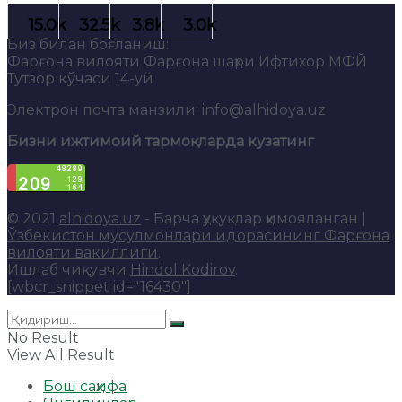
Биз билан боғланиш:
Фарғона вилояти Фарғона шаҳри Ифтихор МФЙ
Тутзор кўчаси 14-уй
Электрон почта манзили: info@alhidoya.uz
Бизни ижтимоий тармоқларда кузатинг
© 2021
alhidoya.uz
- Барча ҳуқуқлар ҳимояланган |
Ўзбекистон мусулмонлари идорасининг Фарғона
вилояти вакиллиги
.
Ишлаб чиқувчи
Hindol Kodirov
.
[wbcr_snippet id="16430"]
No Result
View All Result
Бош саҳифа