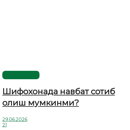
Савол-жавоб
Шифохонада навбат сотиб
олиш мумкинми?
29.06.2026
21