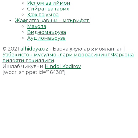
Ислом ва иймон
Сийрат ва тарих
Ҳаж ва умра
Жаҳолатга қарши – маърифат!
Мақола
Видеомаъруза
Аудиомаъруза
© 2021
alhidoya.uz
- Барча ҳуқуқлар ҳимояланган |
Ўзбекистон мусулмонлари идорасининг Фарғона
вилояти вакиллиги
.
Ишлаб чиқувчи
Hindol Kodirov
.
[wbcr_snippet id="16430"]