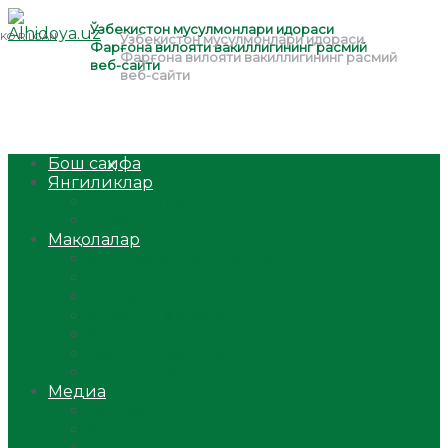
Бош саҳифа
Янгиликлар
Ўзбекистон
Жаҳон
Мақолалар
Мусулмоннинг одоби
Оилам – саодат масканим!
Таълим-тарбия
Ибратли ҳикоялар
Хислатли ҳикматлар
Аёллар саҳифаси
Саломатлик
Медиа
Видео
Фото