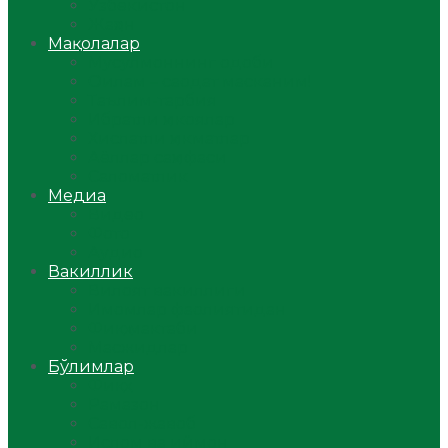
Ўзбекистон
Жаҳон
Мақолалар
Мусулмоннинг одоби
Оилам – саодат масканим!
Таълим-тарбия
Ибратли ҳикоялар
Хислатли ҳикматлар
Аёллар саҳифаси
Саломатлик
Медиа
Видео
Фото
Аудио
Вакиллик
Вилоят вакиллиги
Имомлар фаолиятидан
Фиқҳ мактаби
Масжидлар
Бўлимлар
Фиқҳ
Рамазон
Савол-жавоб
Ислом ва иймон