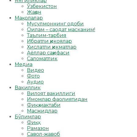
Янгиликлар
Ўзбекистон
Жаҳон
Мақолалар
Мусулмоннинг одоби
Оилам – саодат масканим!
Таълим-тарбия
Ибратли ҳикоялар
Хислатли ҳикматлар
Аёллар саҳифаси
Саломатлик
Медиа
Видео
Фото
Аудио
Вакиллик
Вилоят вакиллиги
Имомлар фаолиятидан
Фиқҳ мактаби
Масжидлар
Бўлимлар
Фиқҳ
Рамазон
Савол-жавоб