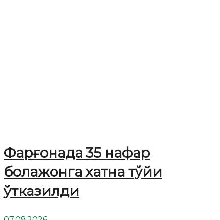
Фарғонада 35 нафар
болажонга хатна тўйи
ўтказилди
07.08.2026