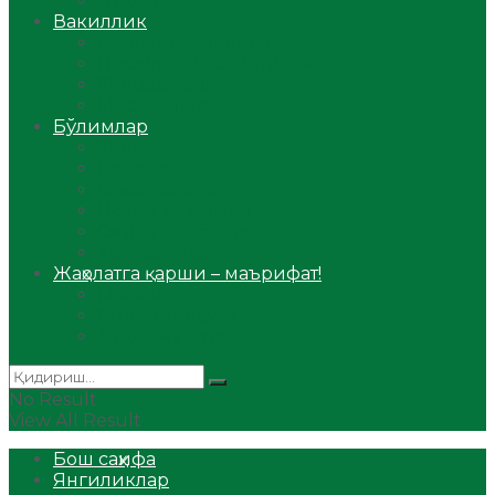
Аудио
Вакиллик
Вилоят вакиллиги
Имомлар фаолиятидан
Фиқҳ мактаби
Масжидлар
Бўлимлар
Фиқҳ
Рамазон
Савол-жавоб
Ислом ва иймон
Сийрат ва тарих
Ҳаж ва умра
Жаҳолатга қарши – маърифат!
Мақола
Видеомаъруза
Аудиомаъруза
No Result
View All Result
Бош саҳифа
Янгиликлар