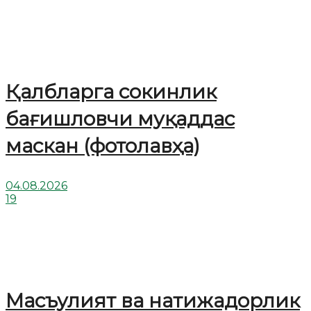
Қалбларга сокинлик
бағишловчи муқаддас
маскан (фотолавҳа)
04.08.2026
19
Масъулият ва натижадорлик