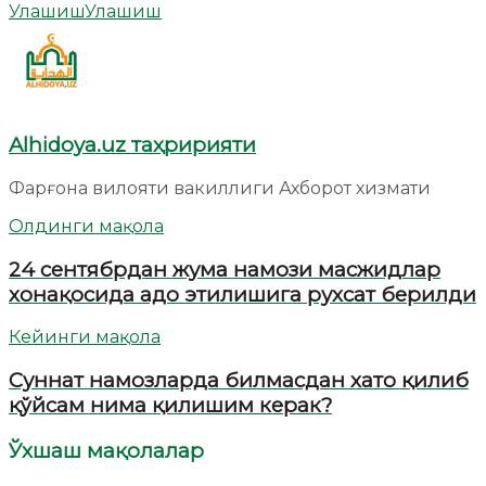
Улашиш
Улашиш
Alhidoya.uz таҳририяти
Фарғона вилояти вакиллиги Ахборот хизмати
Олдинги мақола
24 сентябрдан жума намози масжидлар
хонақосида адо этилишига рухсат берилди
Кейинги мақола
Суннат намозларда билмасдан хато қилиб
қўйсам нима қилишим керак?
Ўхшаш мақолалар