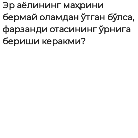
Эр аёлининг маҳрини
бермай оламдан ўтган бўлса,
фарзанди отасининг ўрнига
бериши керакми?