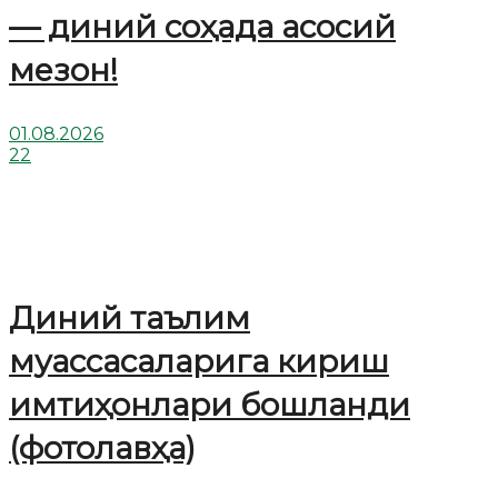
— диний соҳада асосий
мезон!
01.08.2026
22
Диний таълим
муассасаларига кириш
имтиҳонлари бошланди
(фотолавҳа)