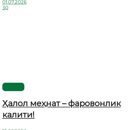
01.07.2026
30
Видео
Ҳалол меҳнат – фаровонлик
калити!