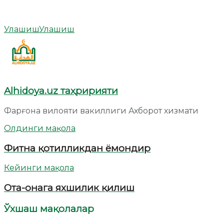
Улашиш
Улашиш
Alhidoya.uz таҳририяти
Фарғона вилояти вакиллиги Ахборот хизмати
Олдинги мақола
Фитна қотилликдан ёмондир
Кейинги мақола
Ота-онага яхшилик қилиш
Ўхшаш мақолалар