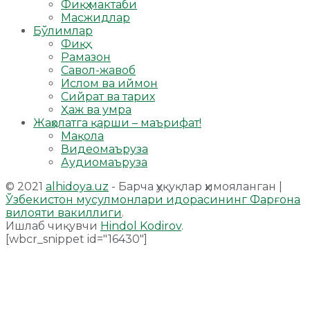
Фиқҳ мактаби
Масжидлар
Бўлимлар
Фиқҳ
Рамазон
Савол-жавоб
Ислом ва иймон
Сийрат ва тарих
Ҳаж ва умра
Жаҳолатга қарши – маърифат!
Мақола
Видеомаъруза
Аудиомаъруза
© 2021
alhidoya.uz
- Барча ҳуқуқлар ҳимояланган |
Ўзбекистон мусулмонлари идорасининг Фарғона
вилояти вакиллиги
.
Ишлаб чиқувчи
Hindol Kodirov
.
[wbcr_snippet id="16430"]