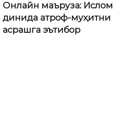
Онлайн маъруза: Ислом
динида атроф-муҳитни
асрашга эътибор