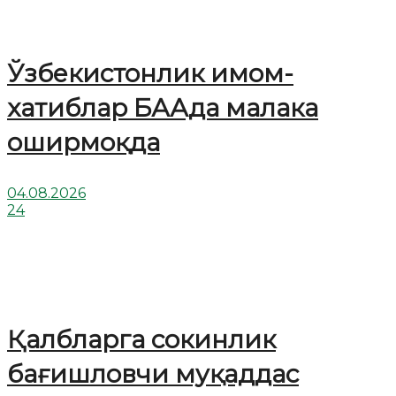
Ўзбекистонлик имом-
хатиблар БААда малака
оширмоқда
04.08.2026
24
Қалбларга сокинлик
бағишловчи муқаддас