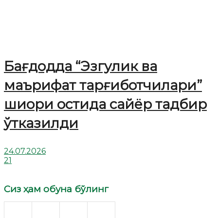
Бағдодда “Эзгулик ва
маърифат тарғиботчилари”
шиори остида сайёр тадбир
ўтказилди
24.07.2026
21
Сиз ҳам обуна бўлинг