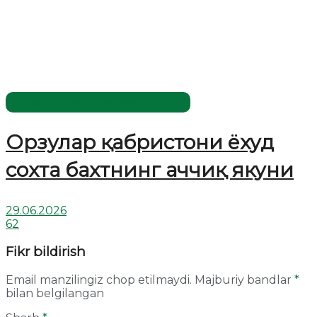
Жаҳолатга қарши - маърифат!
Орзулар қабристони ёхуд
сохта бахтнинг аччиқ якуни
29.06.2026
62
Fikr bildirish
Email manzilingiz chop etilmaydi.
Majburiy bandlar
*
bilan belgilangan