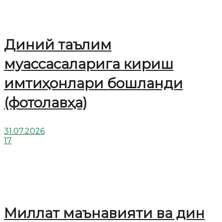
Диний таълим
муассасаларига кириш
имтиҳонлари бошланди
(фотолавҳа)
31.07.2026
17
Миллат маънавияти ва дин