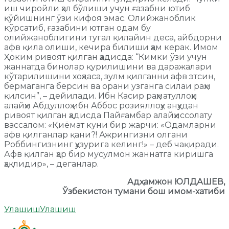
иш чиройли ҳал бўлиши учун ғазабни ютиб
қўйишнинг ўзи кифоя эмас. Олийжаноблик
кўрсатиб, ғазабини ютган одам бу
олийжаноблигини тугал қилайин деса, айбдорни
афв қила олиши, кечира билиши ҳам керак. Имом
Ҳоким ривоят қилган ҳадисда: “Кимки ўзи учун
жаннатда бинолар қурилишини ва даражалари
кўтарилишини хоҳласа, зулм қилганни афв этсин,
бермаганга берсин ва орани узганга силаи раҳм
қилсин”, – дейилади. Ибн Касир раҳматуллоҳи
алайҳи Абдуллоҳ ибн Аббос розияллоҳу анҳудан
ривоят қилган ҳадисда Пайғамбар алайҳиссолату
вассалом: «Қиёмат куни бир жарчи: «Одамларни
афв қилганлар қани?! Ажрингизни олгани
Роббингизнинг ҳузурига келинг!» – деб чақиради.
Афв қилган ҳар бир мусулмон жаннатга киришга
ҳақлидир», – деганлар.
Адҳамжон ЮЛДАШЕВ,
Ўзбекистон тумани бош имом-хатиби
Улашиш
Улашиш