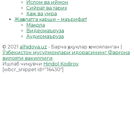
Ислом ва иймон
Сийрат ва тарих
Ҳаж ва умра
Жаҳолатга қарши – маърифат!
Мақола
Видеомаъруза
Аудиомаъруза
© 2021
alhidoya.uz
- Барча ҳуқуқлар ҳимояланган |
Ўзбекистон мусулмонлари идорасининг Фарғона
вилояти вакиллиги
.
Ишлаб чиқувчи
Hindol Kodirov
.
[wbcr_snippet id="16430"]