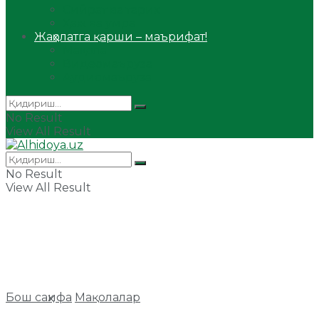
Сийрат ва тарих
Ҳаж ва умра
Жаҳолатга қарши – маърифат!
Мақола
Видеомаъруза
Аудиомаъруза
No Result
View All Result
No Result
View All Result
Бош саҳифа
Мақолалар