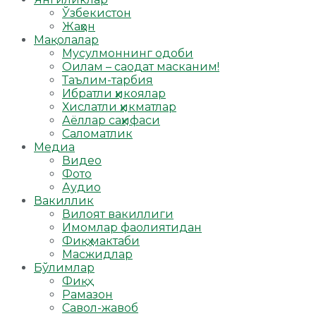
Ўзбекистон
Жаҳон
Мақолалар
Мусулмоннинг одоби
Оилам – саодат масканим!
Таълим-тарбия
Ибратли ҳикоялар
Хислатли ҳикматлар
Аёллар саҳифаси
Саломатлик
Медиа
Видео
Фото
Аудио
Вакиллик
Вилоят вакиллиги
Имомлар фаолиятидан
Фиқҳ мактаби
Масжидлар
Бўлимлар
Фиқҳ
Рамазон
Савол-жавоб