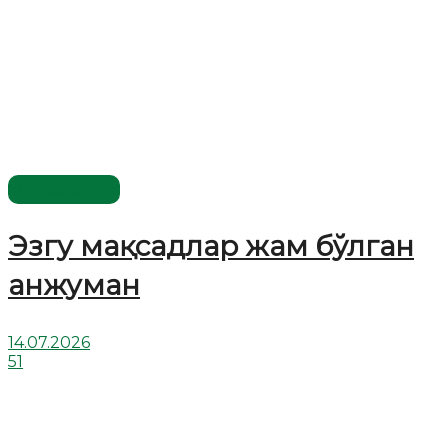
Мақолалар
Эзгу мақсадлар жам бўлган
анжуман
14.07.2026
51