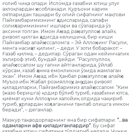
ғолиб чиқа олади. Исломда ғазабни ютиш улуғ
ахлоқлардан ҳисобланади. Қуръони карим
оятларидан ташқари бу олий сифатнинг мақтови
Пайғамбаримизнинг ҳадисларида, салафи
солиҳларимизнинг ишлари ва сўзларида ўз
аксини топган. Имом Аҳмад раҳматуллоҳи алайҳ
ривоят қилган ҳадисда келишича, бир киши
Пайғамбар алайҳиссаломга: – Эй Аллоҳнинг Расули,
менга насиҳат қилинг, – деди. У зоти бобаракот: –
Ғазаб қилма, – дедилар. Сўраган одам кейинчалик
эътироф этиб, бундай дейди: “Расуллуллоҳ
алайҳиссалом шу гапни айтганларида, ўйлаб
кўрсам, ғазаб ҳамма ёмонликни ўзида жамлаган
экан”. Имом Аҳмад ибн Ҳанбал раҳматуллоҳи алайҳи
Муъоз ибн Жабал розияллоҳу анҳудан ривоят
қиладиларки, Пайғамбаримиз алайҳиссалом: “Ким
(жазо беришга) қодир бўлиб туриб, ғазабини ютса,
қиёмат куни Аллоҳ уни халойиқ олдида чақириб
туриб, ҳурлардан хоҳлаганини танлаб олишга имкон
беради”, – деганлар.
Мазкур тақводорларнинг яна бир сифатлари:
“…ва
одамларни афв қиладиганлардир”
. Бу сифат
ғазабни ютиш сифатини тўлдириб келади. Чунки