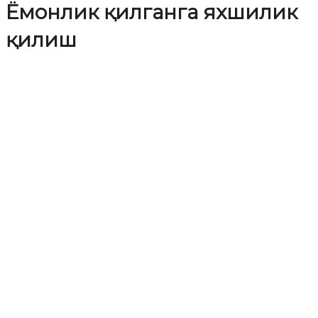
Ёмонлик қилганга яхшилик
қилиш