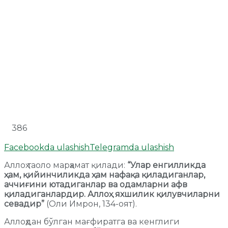
386
Facebookda ulashish
Telegramda ulashish
Аллоҳ таоло марҳамат қилади:
“Улар енгилликда
ҳам, қийинчиликда ҳам нафақа қиладиганлар,
аччиғини ютадиганлар ва одамларни афв
қиладиганлардир. Аллоҳ яхшилик қилувчиларни
севадир”
(Оли Имрон, 134-оят).
Аллоҳдан бўлган мағфиратга ва кенглиги