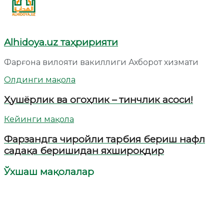
Alhidoya.uz таҳририяти
Фарғона вилояти вакиллиги Ахборот хизмати
Олдинги мақола
Ҳушёрлик ва огоҳлик – тинчлик асоси!
Кейинги мақола
Фарзандга чиройли тарбия бериш нафл
садақа беришидан яхшироқдир
Ўхшаш мақолалар