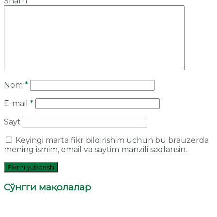
Sharh
*
Nom
*
E-mail
*
Sayt
Keyingi marta fikr bildirishim uchun bu brauzerda
mening ismim, email va saytim manzili saqlansin.
Сўнгги мақолалар