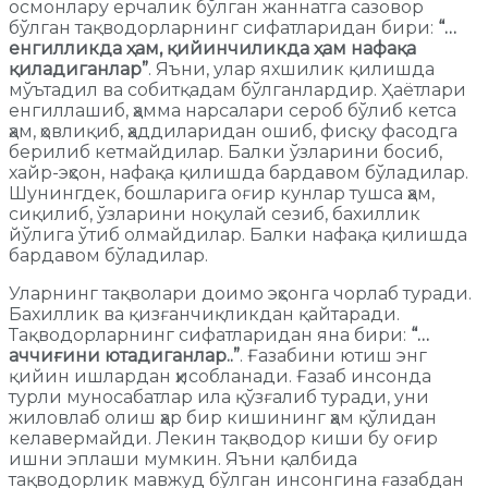
осмонлару ерчалик бўлган жаннатга сазовор
бўлган тақводорларнинг сифатларидан бири:
“…
енгилликда ҳам, қийинчиликда ҳам нафақа
қиладиганлар”
. Яъни, улар яхшилик қилишда
мўътадил ва собитқадам бўлганлардир. Ҳаётлари
енгиллашиб, ҳамма нарсалари сероб бўлиб кетса
ҳам, ҳовлиқиб, ҳаддиларидан ошиб, фисқу фасодга
берилиб кетмайдилар. Балки ўзларини босиб,
хайр-эҳсон, нафақа қилишда бардавом бўладилар.
Шунингдек, бошларига оғир кунлар тушса ҳам,
сиқилиб, ўзларини ноқулай сезиб, бахиллик
йўлига ўтиб олмайдилар. Балки нафақа қилишда
бардавом бўладилар.
Уларнинг тақволари доимо эҳсонга чорлаб туради.
Бахиллик ва қизғанчиқликдан қайтаради.
Тақводорларнинг сифатларидан яна бири:
“…
аччиғини ютадиганлар..”
. Ғазабини ютиш энг
қийин ишлардан ҳисобланади. Ғазаб инсонда
турли муносабатлар ила қўзғалиб туради, уни
жиловлаб олиш ҳар бир кишининг ҳам қўлидан
келавермайди. Лекин тақводор киши бу оғир
ишни эплаши мумкин. Яъни қалбида
тақводорлик мавжуд бўлган инсонгина ғазабдан