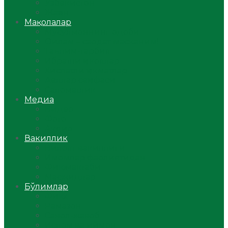
Ўзбекистон
Жаҳон
Мақолалар
Мусулмоннинг одоби
Оилам – саодат масканим!
Таълим-тарбия
Ибратли ҳикоялар
Хислатли ҳикматлар
Аёллар саҳифаси
Саломатлик
Медиа
Видео
Фото
Аудио
Вакиллик
Вилоят вакиллиги
Имомлар фаолиятидан
Фиқҳ мактаби
Масжидлар
Бўлимлар
Фиқҳ
Рамазон
Савол-жавоб
Ислом ва иймон