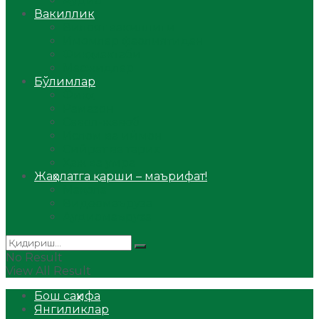
Аудио
Вакиллик
Вилоят вакиллиги
Имомлар фаолиятидан
Фиқҳ мактаби
Масжидлар
Бўлимлар
Фиқҳ
Рамазон
Савол-жавоб
Ислом ва иймон
Сийрат ва тарих
Ҳаж ва умра
Жаҳолатга қарши – маърифат!
Мақола
Видеомаъруза
Аудиомаъруза
No Result
View All Result
Бош саҳифа
Янгиликлар