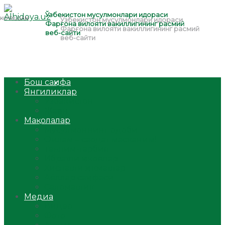
Бош саҳифа
Янгиликлар
Ўзбекистон
Жаҳон
Мақолалар
Мусулмоннинг одоби
Оилам – саодат масканим!
Таълим-тарбия
Ибратли ҳикоялар
Хислатли ҳикматлар
Аёллар саҳифаси
Саломатлик
Медиа
Видео
Фото