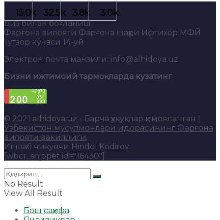
Биз билан боғланиш:
Фарғона вилояти Фарғона шаҳри Ифтихор МФЙ
Тутзор кўчаси 14-уй
Электрон почта манзили: info@alhidoya.uz
Бизни ижтимоий тармоқларда кузатинг
© 2021
alhidoya.uz
- Барча ҳуқуқлар ҳимояланган |
Ўзбекистон мусулмонлари идорасининг Фарғона
вилояти вакиллиги
.
Ишлаб чиқувчи
Hindol Kodirov
.
[wbcr_snippet id="16430"]
No Result
View All Result
Бош саҳифа
Янгиликлар