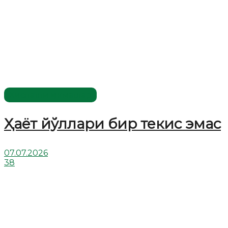
Хислатли ҳикматлар
Ҳаёт йўллари бир текис эмас
07.07.2026
38