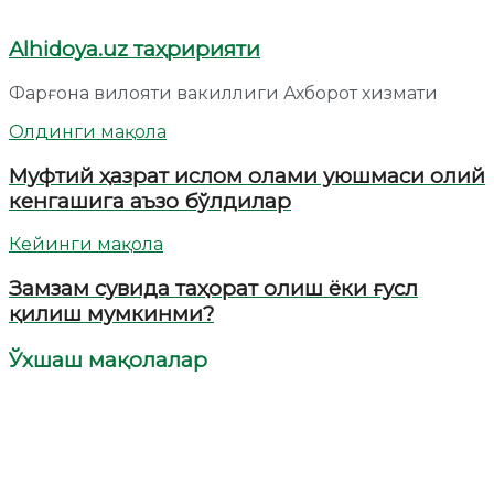
Alhidoya.uz таҳририяти
Фарғона вилояти вакиллиги Ахборот хизмати
Олдинги мақола
Муфтий ҳазрат ислом олами уюшмаси олий
кенгашига аъзо бўлдилар
Кейинги мақола
Замзам сувида таҳорат олиш ёки ғусл
қилиш мумкинми?
Ўхшаш мақолалар