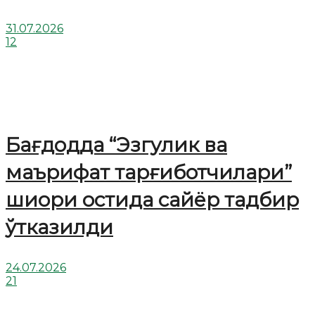
31.07.2026
12
Бағдодда “Эзгулик ва
маърифат тарғиботчилари”
шиори остида сайёр тадбир
ўтказилди
24.07.2026
21