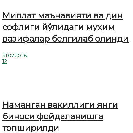
Миллат маънавияти ва дин
софлиги йўлидаги муҳим
вазифалар белгилаб олинди
31.07.2026
12
Наманган вакиллиги янги
биноси фойдаланишга
топширилди