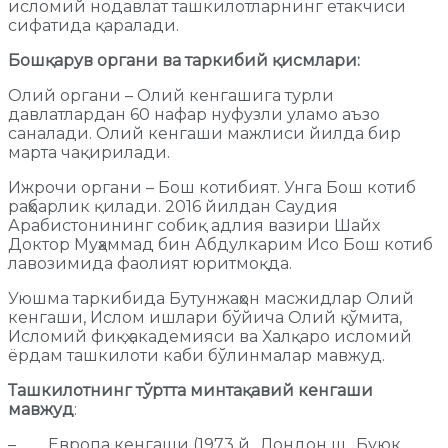
исломий нодавлат ташкилотларнинг етакчиси
сифатида қаралади.
Бошқарув органи ва таркибий қисмлари:
Олий органи – Олий кенгашига турли
давлатлардан 60 нафар нуфузли уламо аъзо
саналади. Олий кенгаши мажлиси йилда бир
марта чақирилади.
Ижрочи органи – Бош котибият. Унга Бош котиб
раҳбарлик қилади. 2016 йилдан Саудия
Арабистонининг собиқ адлия вазири Шайх
Доктор Муҳаммад бин Абдулкарим Исо Бош котиб
лавозимида фаолият юритмоқда.
Уюшма таркибида Бутунжаҳон масжидлар Олий
кенгаши, Ислом ишлари бўйича Олий қўмита,
Исломий фиқҳ академияси ва Халқаро исломий
ёрдам ташкилоти каби бўлинмалар мавжуд.
Ташкилотнинг тўртта минтақавий кенгаши
мавжуд
:
– Европа кенгаши (1973 й., Лондон ш., Буюк