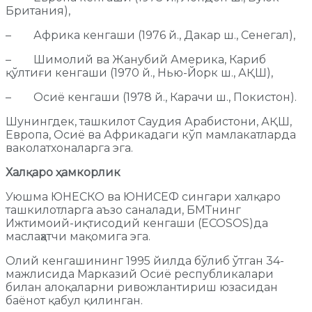
Британия),
– Африка кенгаши (1976 й., Дакар ш., Сенегал),
– Шимолий ва Жанубий Америка, Кариб
қўлтиғи кенгаши (1970 й., Нью-Йорк ш., АҚШ),
– Осиё кенгаши (1978 й., Карачи ш., Покистон).
Шунингдек, ташкилот Саудия Арабистони, АҚШ,
Европа, Осиё ва Африкадаги кўп мамлакатларда
ваколатхоналарга эга.
Халқаро ҳамкорлик
Уюшма ЮНЕСКО ва ЮНИСЕФ сингари халқаро
ташкилотларга аъзо саналади, БМТнинг
Ижтимоий-иқтисодий кенгаши (ECOSOS)да
маслаҳатчи мақомига эга.
Олий кенгашининг 1995 йилда бўлиб ўтган 34-
мажлисида Марказий Осиё республикалари
билан алоқаларни ривожлантириш юзасидан
баёнот қабул қилинган.