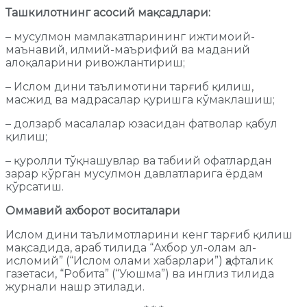
Ташкилотнинг асосий мақсадлари:
– мусулмон мамлакатларининг ижтимоий-
маънавий, илмий-маърифий ва маданий
алоқаларини ривожлантириш;
– Ислом дини таълимотини тарғиб қилиш,
масжид ва мадрасалар қуришга кўмаклашиш;
– долзарб масалалар юзасидан фатволар қабул
қилиш;
– қуролли тўқнашувлар ва табиий офатлардан
зарар кўрган мусулмон давлатларига ёрдам
кўрсатиш.
Оммавий ахборот воситалари
Ислом дини таълимотларини кенг тарғиб қилиш
мақсадида, араб тилида “Ахбор ул-олам ал-
исломий” (“Ислом олами хабарлари”) ҳафталик
газетаси, “Робита” (“Уюшма”) ва инглиз тилида
журнали нашр этилади.