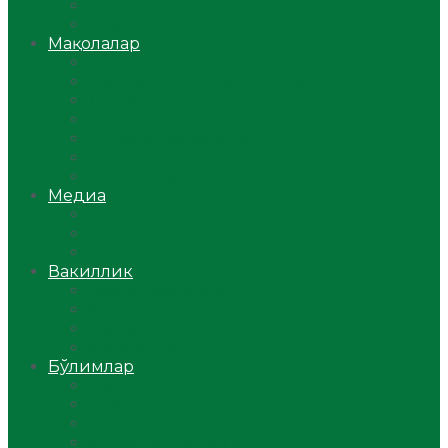
Ўзбекистон
Жаҳон
Мақолалар
Мусулмоннинг одоби
Оилам – саодат масканим!
Таълим-тарбия
Ибратли ҳикоялар
Хислатли ҳикматлар
Аёллар саҳифаси
Саломатлик
Медиа
Видео
Фото
Аудио
Вакиллик
Вилоят вакиллиги
Имомлар фаолиятидан
Фиқҳ мактаби
Масжидлар
Бўлимлар
Фиқҳ
Рамазон
Савол-жавоб
Ислом ва иймон