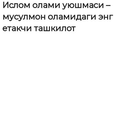
Ислом олами уюшмаси –
мусулмон оламидаги энг
етакчи ташкилот