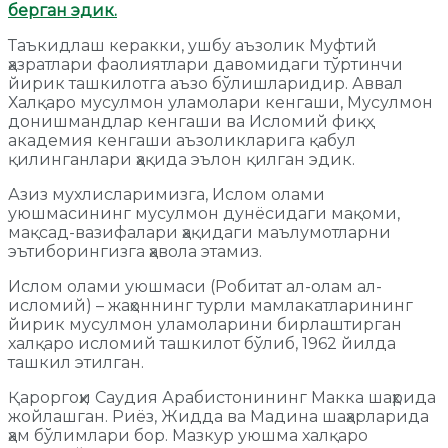
берган эдик.
Таъкидлаш керакки, ушбу аъзолик Муфтий
ҳазратлари фаолиятлари давомидаги тўртинчи
йирик ташкилотга аъзо бўлишларидир. Аввал
Халқаро мусулмон уламолари кенгаши, Мусулмон
донишмандлар кенгаши ва Исломий фиқҳ
академия кенгаши аъзоликларига қабул
қилинганлари ҳақида эълон қилган эдик.
Азиз мухлисларимизга, Ислом олами
уюшмасининг мусулмон дунёсидаги мақоми,
мақсад-вазифалари ҳақидаги маълумотларни
эътиборингизга ҳавола этамиз.
Ислом олами уюшмаси (Робитат ал-олам ал-
исломий) – жаҳоннинг турли мамлакатларининг
йирик мусулмон уламоларини бирлаштирган
халқаро исломий ташкилот бўлиб, 1962 йилда
ташкил этилган.
Қароргоҳи Саудия Арабистонининг Макка шаҳрида
жойлашган. Риёз, Жидда ва Мадина шаҳарларида
ҳам бўлимлари бор. Мазкур уюшма халқаро