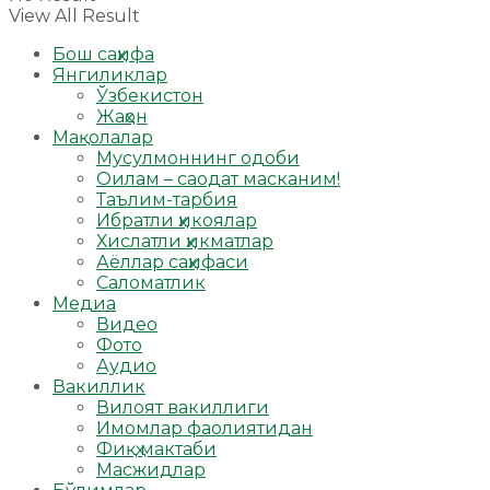
View All Result
Бош саҳифа
Янгиликлар
Ўзбекистон
Жаҳон
Мақолалар
Мусулмоннинг одоби
Оилам – саодат масканим!
Таълим-тарбия
Ибратли ҳикоялар
Хислатли ҳикматлар
Аёллар саҳифаси
Саломатлик
Медиа
Видео
Фото
Аудио
Вакиллик
Вилоят вакиллиги
Имомлар фаолиятидан
Фиқҳ мактаби
Масжидлар