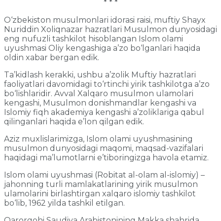
* * *
O‘zbekiston musulmonlari idorasi raisi, muftiy Shayx
Nuriddin Xoliqnazar hazratlari Musulmon dunyosidagi
eng nufuzli tashkilot hisoblangan Islom olami
uyushmasi Oliy kengashiga a’zo bo‘lganlari haqida
oldin xabar bergan edik.
Ta’kidlash kerakki, ushbu a’zolik Muftiy hazratlari
faoliyatlari davomidagi to‘rtinchi yirik tashkilotga a’zo
bo‘lishlaridir. Avval Xalqaro musulmon ulamolari
kengashi, Musulmon donishmandlar kengashi va
Islomiy fiqh akademiya kengashi a’zoliklariga qabul
qilinganlari haqida e’lon qilgan edik.
Aziz muxlislarimizga, Islom olami uyushmasining
musulmon dunyosidagi maqomi, maqsad-vazifalari
haqidagi ma’lumotlarni e’tiboringizga havola etamiz.
Islom olami uyushmasi (Robitat al-olam al-islomiy) –
jahonning turli mamlakatlarining yirik musulmon
ulamolarini birlashtirgan xalqaro islomiy tashkilot
bo‘lib, 1962 yilda tashkil etilgan.
Qarorgohi Saudiya Arabistonining Makka shahrida