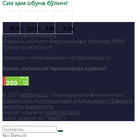
Сиз ҳам обуна бўлинг
Биз билан боғланиш:
Фарғона вилояти Фарғона шаҳри Ифтихор МФЙ
Тутзор кўчаси 14-уй
Электрон почта манзили: info@alhidoya.uz
Бизни ижтимоий тармоқларда кузатинг
© 2021
alhidoya.uz
- Барча ҳуқуқлар ҳимояланган |
Ўзбекистон мусулмонлари идорасининг Фарғона
вилояти вакиллиги
.
Ишлаб чиқувчи
Hindol Kodirov
.
[wbcr_snippet id="16430"]
No Result