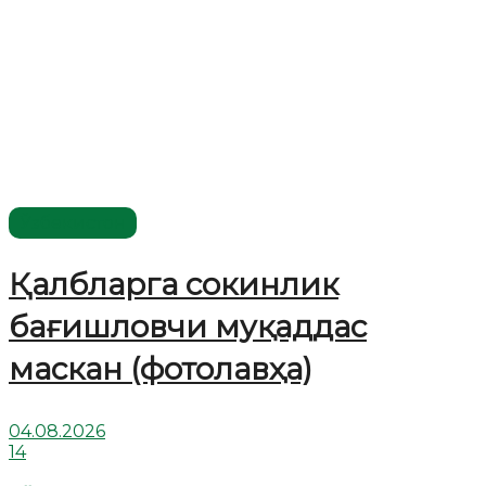
Ўзбекистон
Қалбларга сокинлик
бағишловчи муқаддас
маскан (фотолавҳа)
04.08.2026
14