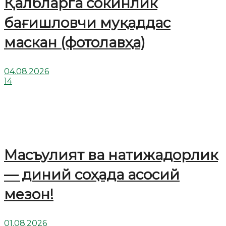
Қалбларга сокинлик
бағишловчи муқаддас
маскан (фотолавҳа)
04.08.2026
14
Масъулият ва натижадорлик
— диний соҳада асосий
мезон!
01.08.2026