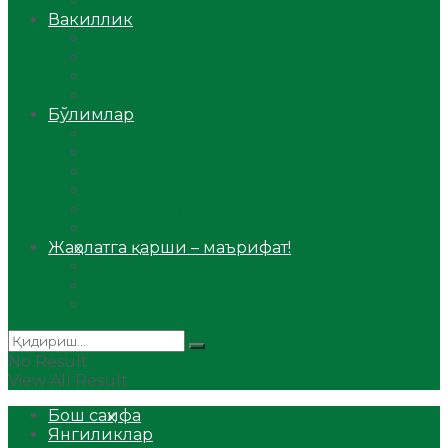
Аудио
Вакиллик
Вилоят вакиллиги
Имомлар фаолиятидан
Фиқҳ мактаби
Масжидлар
Бўлимлар
Фиқҳ
Рамазон
Савол-жавоб
Ислом ва иймон
Сийрат ва тарих
Ҳаж ва умра
Жаҳолатга қарши – маърифат!
Мақола
Видеомаъруза
Аудиомаъруза
No Result
View All Result
Бош саҳифа
Янгиликлар