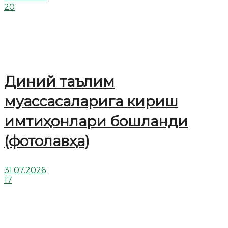
20
Диний таълим
муассасаларига кириш
имтиҳонлари бошланди
(фотолавҳа)
31.07.2026
17