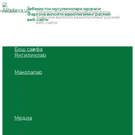
Бош саҳифа
Янгиликлар
Ўзбекистон
Жаҳон
Мақолалар
Мусулмоннинг одоби
Оилам – саодат масканим!
Таълим-тарбия
Ибратли ҳикоялар
Хислатли ҳикматлар
Аёллар саҳифаси
Саломатлик
Медиа
Видео
Фото