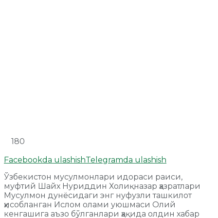
180
Facebookda ulashish
Telegramda ulashish
Ўзбекистон мусулмонлари идораси раиси,
муфтий Шайх Нуриддин Холиқназар ҳазратлари
Мусулмон дунёсидаги энг нуфузли ташкилот
ҳисобланган Ислом олами уюшмаси Олий
кенгашига аъзо бўлганлари ҳақида олдин хабар