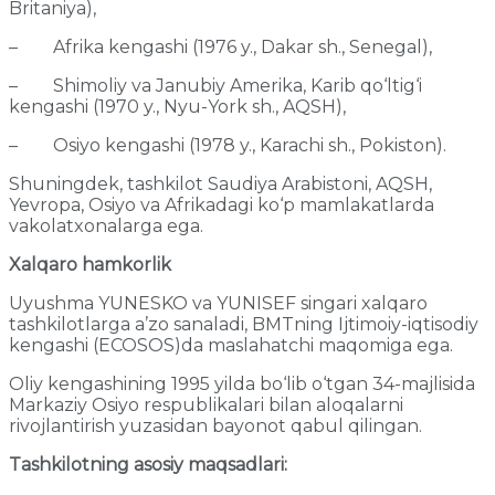
Britaniya),
– Afrika kengashi (1976 y., Dakar sh., Senegal),
– Shimoliy va Janubiy Amerika, Karib qo‘ltig‘i
kengashi (1970 y., Nyu-York sh., AQSH),
– Osiyo kengashi (1978 y., Karachi sh., Pokiston).
Shuningdek, tashkilot Saudiya Arabistoni, AQSH,
Yevropa, Osiyo va Afrikadagi ko‘p mamlakatlarda
vakolatxonalarga ega.
Xalqaro hamkorlik
Uyushma YUNЕSKO va YUNISЕF singari xalqaro
tashkilotlarga a’zo sanaladi, BMTning Ijtimoiy-iqtisodiy
kengashi (ECOSOS)da maslahatchi maqomiga ega.
Oliy kengashining 1995 yilda bo‘lib o‘tgan 34-majlisida
Markaziy Osiyo respublikalari bilan aloqalarni
rivojlantirish yuzasidan bayonot qabul qilingan.
Tashkilotning asosiy maqsadlari: