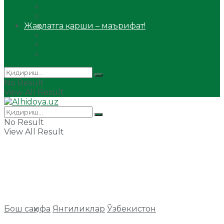
Сийрат ва тарих
Ҳаж ва умра
Жаҳолатга қарши – маърифат!
Мақола
Видеомаъруза
Аудиомаъруза
No Result
View All Result
No Result
View All Result
Бош саҳифа
Янгиликлар
Ўзбекистон