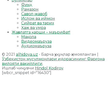
Бўлимлар
Фиқҳ
Рамазон
Савол-жавоб
Ислом ва иймон
Сийрат ва тарих
Ҳаж ва умра
Жаҳолатга қарши – маърифат!
Мақола
Видеомаъруза
Аудиомаъруза
© 2021
alhidoya.uz
- Барча ҳуқуқлар ҳимояланган |
Ўзбекистон мусулмонлари идорасининг Фарғона
вилояти вакиллиги
.
Ишлаб чиқувчи
Hindol Kodirov
.
[wbcr_snippet id="16430"]