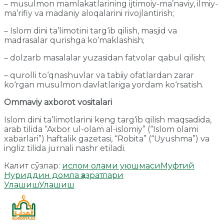
– musulmon mamlakatlarining ijtimoiy-ma’naviy, ilmiy-
ma’rifiy va madaniy aloqalarini rivojlantirish;
– Islom dini ta’limotini targ‘ib qilish, masjid va
madrasalar qurishga ko‘maklashish;
– dolzarb masalalar yuzasidan fatvolar qabul qilish;
– qurolli to‘qnashuvlar va tabiiy ofatlardan zarar
ko‘rgan musulmon davlatlariga yordam ko‘rsatish.
Ommaviy axborot vositalari
Islom dini ta’limotlarini keng targ‘ib qilish maqsadida,
arab tilida “Axbor ul-olam al-islomiy” (“Islom olami
xabarlari”) haftalik gazetasi, “Robita” (“Uyushma”) va
ingliz tilida jurnali nashr etiladi.
Калит сўзлар:
ислом олами уюшмаси
Муфтий
Нуриддин домла ҳазратлари
Улашиш
Улашиш