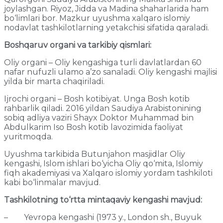
joylashgan. Riyoz, Jidda va Madina shaharlarida ham
bo‘limlari bor. Mazkur uyushma xalqaro islomiy
nodavlat tashkilotlarning yetakchisi sifatida qaraladi.
Boshqaruv organi va tarkibiy qismlari:
Oliy organi – Oliy kengashiga turli davlatlardan 60
nafar nufuzli ulamo a’zo sanaladi. Oliy kengashi majlisi
yilda bir marta chaqiriladi.
Ijrochi organi – Bosh kotibiyat. Unga Bosh kotib
rahbarlik qiladi. 2016 yildan Saudiya Arabistonining
sobiq adliya vaziri Shayx Doktor Muhammad bin
Abdulkarim Iso Bosh kotib lavozimida faoliyat
yuritmoqda.
Uyushma tarkibida Butunjahon masjidlar Oliy
kengashi, Islom ishlari bo‘yicha Oliy qo‘mita, Islomiy
fiqh akademiyasi va Xalqaro islomiy yordam tashkiloti
kabi bo‘linmalar mavjud.
Tashkilotning to‘rtta mintaqaviy kengashi mavjud:
– Yevropa kengashi (1973 y., London sh., Buyuk