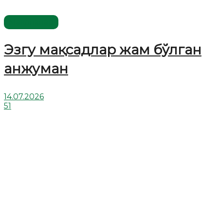
Мақолалар
Эзгу мақсадлар жам бўлган
анжуман
14.07.2026
51