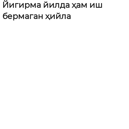
Йигирма йилда ҳам иш
бермаган ҳийла