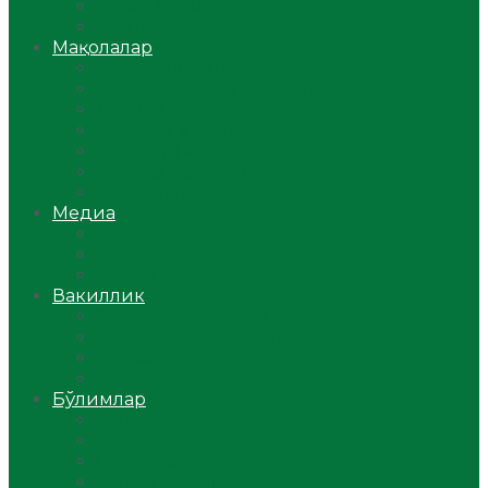
Ўзбекистон
Жаҳон
Мақолалар
Мусулмоннинг одоби
Оилам – саодат масканим!
Таълим-тарбия
Ибратли ҳикоялар
Хислатли ҳикматлар
Аёллар саҳифаси
Саломатлик
Медиа
Видео
Фото
Аудио
Вакиллик
Вилоят вакиллиги
Имомлар фаолиятидан
Фиқҳ мактаби
Масжидлар
Бўлимлар
Фиқҳ
Рамазон
Савол-жавоб
Ислом ва иймон