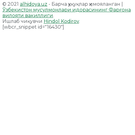
© 2021
alhidoya.uz
- Барча ҳуқуқлар ҳимояланган |
Ўзбекистон мусулмонлари идорасининг Фарғона
вилояти вакиллиги
.
Ишлаб чиқувчи
Hindol Kodirov
.
[wbcr_snippet id="16430"]