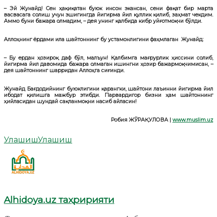
– Эй Жунайд! Сен ҳақиқатан буюк инсон экансан, сени фақат бир марта
васвасага солиш учун эшигингда йигирма йил қуллик қилиб, заҳмат чекдим.
Аммо буни бажара олмадим, – дея унинг қалбида кибр уйғотмоқчи бўлди.
Аллоҳнинг ёрдами ила шайтоннинг бу устамонлигини фаҳмлаган Жунайд:
– Бу ердан ҳозироқ даф бўл, малъун! Қалбимга мағрурлик ҳиссини солиб,
йигирма йил давомида бажара олмаган ишингни ҳозир бажармоқчимисан, –
дея шайтоннинг шарридан Аллоҳга сиғинди.
Жунайд Бағдодийнинг буюклигини қарангки, шайтони лаъинни йигирма йил
ибодат қилишга мажбур этибди. Парвардигор бизни ҳам шайтоннинг
ҳийласидан шундай сақланмоқни насиб айласин!
Робия ЖЎРАҚУЛОВА
|
www.muslim.uz
Улашиш
Улашиш
Alhidoya.uz таҳририяти