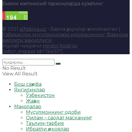
Бизни ижтимоий тармоқларда кузатинг
© 2021
alhidoya.uz
- Барча ҳуқуқлар ҳимояланган |
Ўзбекистон мусулмонлари идорасининг Фарғона
вилояти вакиллиги
.
Ишлаб чиқувчи
Hindol Kodirov
.
[wbcr_snippet id="16430"]
No Result
View All Result
Бош саҳифа
Янгиликлар
Ўзбекистон
Жаҳон
Мақолалар
Мусулмоннинг одоби
Оилам – саодат масканим!
Таълим-тарбия
Ибратли ҳикоялар