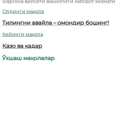
Фарғона вилояти вакиллиги Ахборот хизмати
Олдинги мақола
Тилингни авайла – омондир бошинг!
Кейинги мақола
Қазо ва қадар
Ўхшаш мақолалар