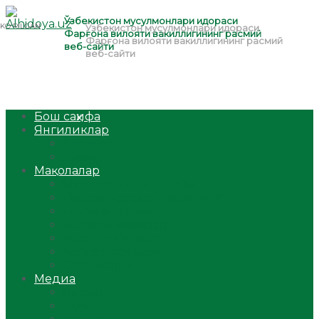
Бош саҳифа
Янгиликлар
Ўзбекистон
Жаҳон
Мақолалар
Мусулмоннинг одоби
Оилам – саодат масканим!
Таълим-тарбия
Ибратли ҳикоялар
Хислатли ҳикматлар
Аёллар саҳифаси
Саломатлик
Медиа
Видео
Фото