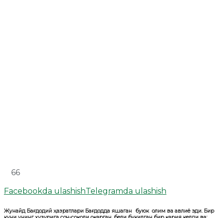
66
Facebookda ulashish
Telegramda ulashish
Жунайд Бағдодий ҳазратлари Бағдодда яшаган буюк олим ва авлиё эди. Бир
куни унинг ҳузурига соч-соқоли оқарган, бели букилган бир қария келди ва: