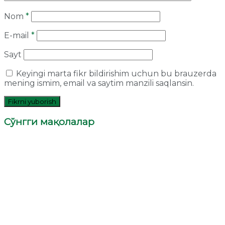
Nom
*
E-mail
*
Sayt
Keyingi marta fikr bildirishim uchun bu brauzerda
mening ismim, email va saytim manzili saqlansin.
Сўнгги мақолалар