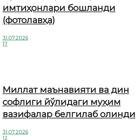
имтиҳонлари бошланди
(фотолавҳа)
31.07.2026
17
Миллат маънавияти ва дин
софлиги йўлидаги муҳим
вазифалар белгилаб олинди
31.07.2026
12