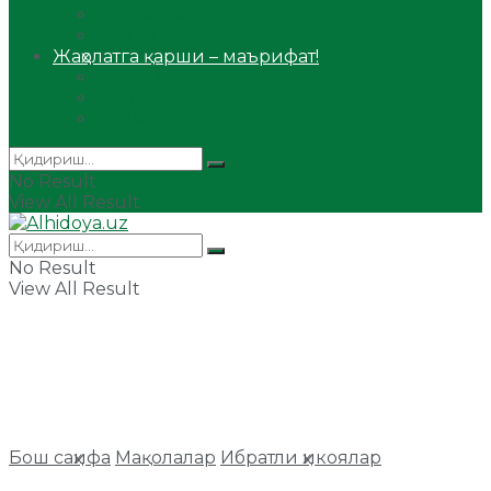
Сийрат ва тарих
Ҳаж ва умра
Жаҳолатга қарши – маърифат!
Мақола
Видеомаъруза
Аудиомаъруза
No Result
View All Result
No Result
View All Result
Бош саҳифа
Мақолалар
Ибратли ҳикоялар