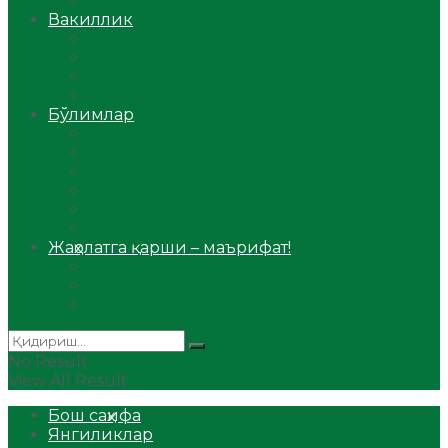
Аудио
Вакиллик
Вилоят вакиллиги
Имомлар фаолиятидан
Фиқҳ мактаби
Масжидлар
Бўлимлар
Фиқҳ
Рамазон
Савол-жавоб
Ислом ва иймон
Сийрат ва тарих
Ҳаж ва умра
Жаҳолатга қарши – маърифат!
Мақола
Видеомаъруза
Аудиомаъруза
No Result
View All Result
Бош саҳифа
Янгиликлар