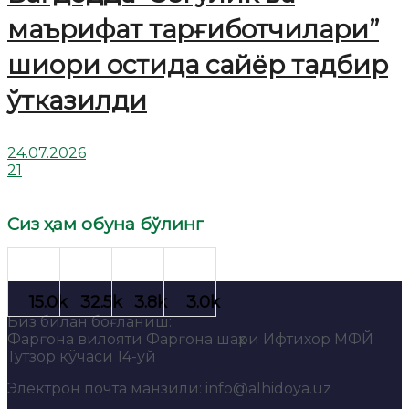
маърифат тарғиботчилари”
шиори остида сайёр тадбир
ўтказилди
24.07.2026
21
Сиз ҳам обуна бўлинг
Биз билан боғланиш:
Фарғона вилояти Фарғона шаҳри Ифтихор МФЙ
Тутзор кўчаси 14-уй
Электрон почта манзили: info@alhidoya.uz