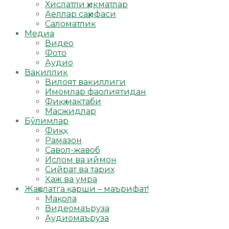
Хислатли ҳикматлар
Аёллар саҳифаси
Саломатлик
Медиа
Видео
Фото
Аудио
Вакиллик
Вилоят вакиллиги
Имомлар фаолиятидан
Фиқҳ мактаби
Масжидлар
Бўлимлар
Фиқҳ
Рамазон
Савол-жавоб
Ислом ва иймон
Сийрат ва тарих
Ҳаж ва умра
Жаҳолатга қарши – маърифат!
Мақола
Видеомаъруза
Аудиомаъруза