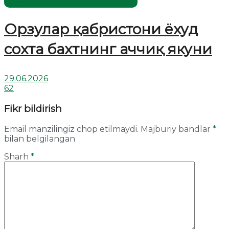
Жаҳолатга қарши - маърифат!
Орзулар қабристони ёхуд
сохта бахтнинг аччиқ якуни
29.06.2026
62
Fikr bildirish
Email manzilingiz chop etilmaydi.
Majburiy bandlar
*
bilan belgilangan
Sharh
*