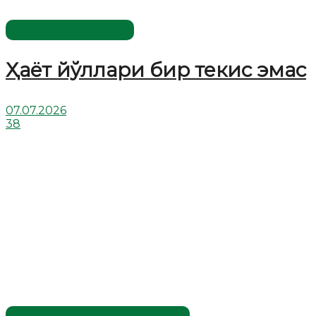
Хислатли ҳикматлар
Ҳаёт йўллари бир текис эмас
07.07.2026
38