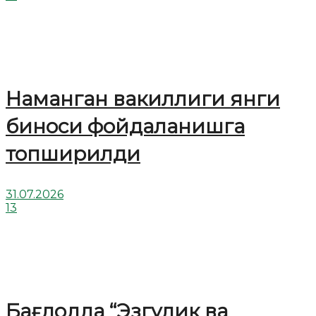
Наманган вакиллиги янги
биноси фойдаланишга
топширилди
31.07.2026
13
Бағдодда “Эзгулик ва