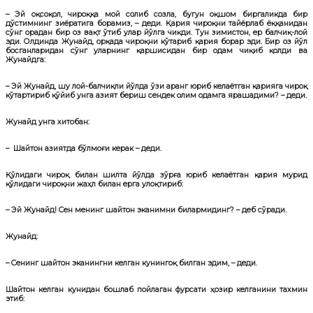
– Эй оқсоқол, чироққа мой солиб созла, бугун оқшом биргаликда бир
дўстимнинг зиёратига борамиз, – деди. Қария чироқни тайёрлаб ёққанидан
сўнг орадан бир оз вақт ўтиб улар йўлга чиқди. Тун зимистон, ер балчиқ-лой
эди. Олдинда Жунайд, орқада чироқни кўтариб қария борар эди. Бир оз йўл
босганларидан сўнг уларнинг қаршисидан бир одам чиқиб қолди ва
Жунайдга:
– Эй Жунайд, шу лой-балчиқли йўлда ўзи аранг юриб келаётган қарияга чироқ
кўтартириб қўйиб унга азият бериш сендек олим одамга ярашадими? – деди.
Жунайд унга хитобан:
– Шайтон азиятда бўлмоғи керак – деди.
Қўлидаги чироқ билан шилта йўлда зўрға юриб келаётган қария мурид
қўлидаги чироқни жаҳл билан ерга улоқтириб:
– Эй Жунайд! Сен менинг шайтон эканимни билармидинг? – деб сўради.
Жунайд:
– Сенинг шайтон эканингни келган кунингоқ билган эдим, – деди.
Шайтон келган кунидан бошлаб пойлаган фурсати ҳозир келганини тахмин
этиб: