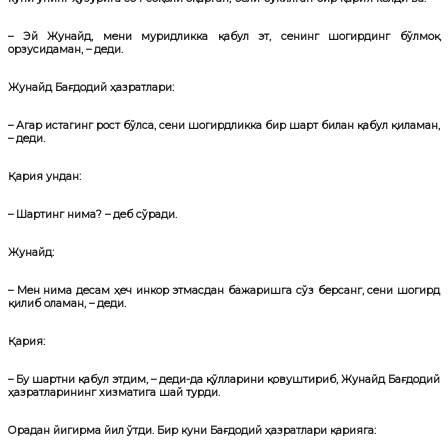
– Эй Жунайд, мени муридликка қабул эт, сенинг шогирдинг бўлмоқ
орзусидаман, – деди.
Жунайд Бағдодий ҳазратлари:
– Агар истагинг рост бўлса, сени шогирдликка бир шарт билан қабул қиламан,
– деди.
Қария ундан:
– Шартинг нима? – деб сўради.
Жунайд:
– Мен нима десам ҳеч инкор этмасдан бажаришга сўз берсанг, сени шогирд
қилиб оламан, – деди.
Қария:
– Бу шартни қабул этдим, – деди-да қўлларини қовуштириб, Жунайд Бағдодий
ҳазратларининг хизматига шай турди.
Орадан йигирма йил ўтди. Бир куни Бағдодий ҳазратлари қарияга: