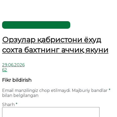
Жаҳолатга қарши - маърифат!
Орзулар қабристони ёхуд
сохта бахтнинг аччиқ якуни
29.06.2026
62
Fikr bildirish
Email manzilingiz chop etilmaydi.
Majburiy bandlar
*
bilan belgilangan
Sharh
*