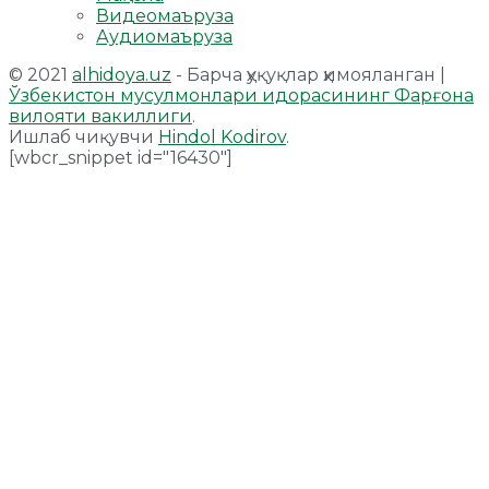
Видеомаъруза
Аудиомаъруза
© 2021
alhidoya.uz
- Барча ҳуқуқлар ҳимояланган |
Ўзбекистон мусулмонлари идорасининг Фарғона
вилояти вакиллиги
.
Ишлаб чиқувчи
Hindol Kodirov
.
[wbcr_snippet id="16430"]