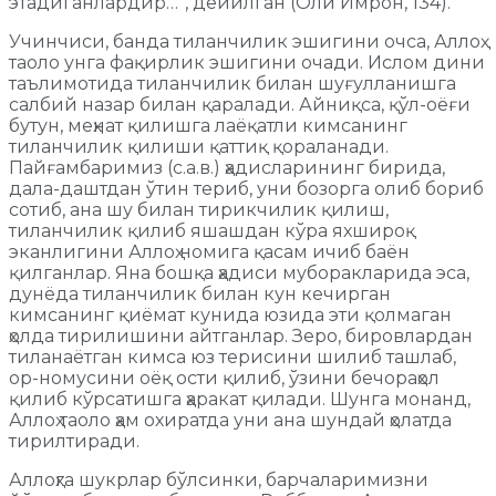
этадиганлардир…”, дейилган (Оли Имрон, 134).
Учинчиси, банда тиланчилик эшигини очса, Аллоҳ
таоло унга фақирлик эшигини очади. Ислом дини
таълимотида тиланчилик билан шуғулланишга
салбий назар билан қаралади. Айниқса, қўл-оёғи
бутун, меҳнат қилишга лаёқатли кимсанинг
тиланчилик қилиши қаттиқ қораланади.
Пайғамбаримиз (с.а.в.) ҳадисларининг бирида,
дала-даштдан ўтин териб, уни бозорга олиб бориб
сотиб, ана шу билан тирикчилик қилиш,
тиланчилик қилиб яшашдан кўра яхшироқ
эканлигини Аллоҳ номига қасам ичиб баён
қилганлар. Яна бошқа ҳадиси муборакларида эса,
дунёда тиланчилик билан кун кечирган
кимсанинг қиёмат кунида юзида эти қолмаган
ҳолда тирилишини айтганлар. Зеро, бировлардан
тиланаётган кимса юз терисини шилиб ташлаб,
ор-номусини оёқ ости қилиб, ўзини бечораҳол
қилиб кўрсатишга ҳаракат қилади. Шунга монанд,
Аллоҳ таоло ҳам охиратда уни ана шундай ҳолатда
тирилтиради.
Аллоҳга шукрлар бўлсинки, барчаларимизни