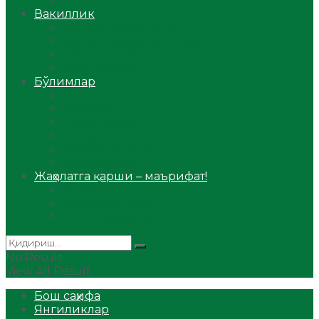
Аудио
Вакиллик
Вилоят вакиллиги
Имомлар фаолиятидан
Фиқҳ мактаби
Масжидлар
Бўлимлар
Фиқҳ
Рамазон
Савол-жавоб
Ислом ва иймон
Сийрат ва тарих
Ҳаж ва умра
Жаҳолатга қарши – маърифат!
Мақола
Видеомаъруза
Аудиомаъруза
No Result
View All Result
Бош саҳифа
Янгиликлар