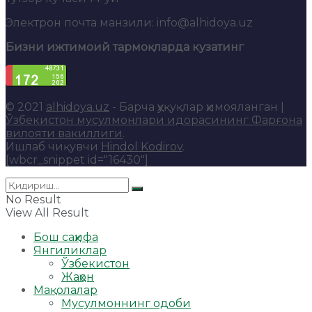
Электрон почта манзили: info@alhidoya.uz
Бизни ижтимоий тармоқларда кузатинг
© 2021
alhidoya.uz
- Барча ҳуқуқлар ҳимояланган |
Ўзбекистон мусулмонлари идорасининг Фарғона
вилояти вакиллиги
.
Ишлаб чиқувчи
Hindol Kodirov
.
[wbcr_snippet id="16430"]
No Result
View All Result
Бош саҳифа
Янгиликлар
Ўзбекистон
Жаҳон
Мақолалар
Мусулмоннинг одоби