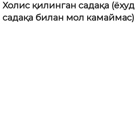
Холис қилинган садақа (ёхуд
садақа билан мол камаймас)