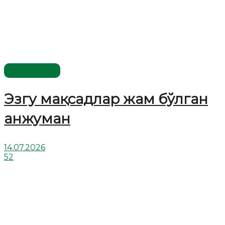
Мақолалар
Эзгу мақсадлар жам бўлган
анжуман
14.07.2026
52