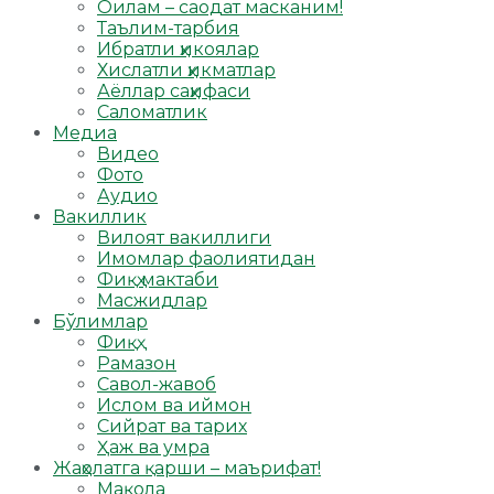
Оилам – саодат масканим!
Таълим-тарбия
Ибратли ҳикоялар
Хислатли ҳикматлар
Аёллар саҳифаси
Саломатлик
Медиа
Видео
Фото
Аудио
Вакиллик
Вилоят вакиллиги
Имомлар фаолиятидан
Фиқҳ мактаби
Масжидлар
Бўлимлар
Фиқҳ
Рамазон
Савол-жавоб
Ислом ва иймон
Сийрат ва тарих
Ҳаж ва умра
Жаҳолатга қарши – маърифат!
Мақола