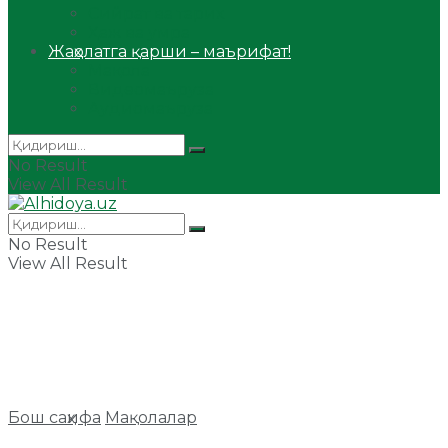
Сийрат ва тарих
Ҳаж ва умра
Жаҳолатга қарши – маърифат!
Мақола
Видеомаъруза
Аудиомаъруза
No Result
View All Result
No Result
View All Result
Бош саҳифа
Мақолалар