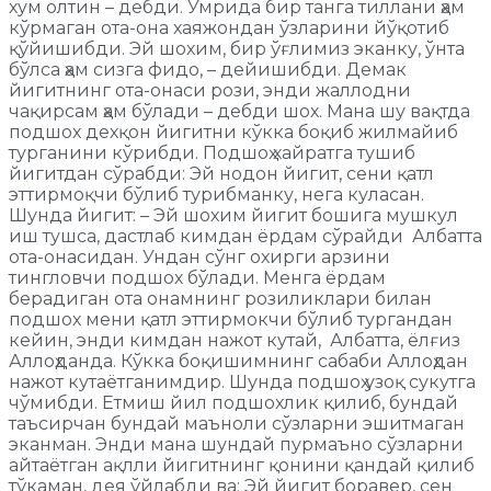
хум олтин – дебди. Умрида бир танга тиллани ҳам
кўрмаган ота-она хаяжондан ўзларини йўқотиб
қўйишибди. Эй шохим, бир ўғлимиз эканку, ўнта
бўлса ҳам сизга фидо, – дейишибди. Демак
йигитнинг ота-онаси рози, энди жаллодни
чақирсам ҳам бўлади – дебди шох. Мана шу вақтда
подшох дехқон йигитни кўкка боқиб жилмайиб
турганини кўрибди. Подшоҳ хайратга тушиб
йигитдан сўрабди: Эй нодон йигит, сени қатл
эттирмоқчи бўлиб турибманку, нега куласан.
Шунда йигит: – Эй шохим йигит бошига мушкул
иш тушса, дастлаб кимдан ёрдам сўрайди Албатта
ота-онасидан. Ундан сўнг охирги арзини
тингловчи подшох бўлади. Менга ёрдам
берадиган ота онамнинг розиликлари билан
подшох мени қатл эттирмокчи бўлиб тургандан
кейин, энди кимдан нажот кутай, Албатта, ёлғиз
Аллоҳданда. Кўкка боқишимнинг сабаби Аллоҳдан
нажот кутаётганимдир. Шунда подшоҳ узоқ сукутга
чўмибди. Етмиш йил подшохлик қилиб, бундай
таъсирчан бундай маъноли сўзларни эшитмаган
эканман. Энди мана шундай пурмаъно сўзларни
айтаётган ақлли йигитнинг қонини қандай қилиб
тўкаман, дея ўйлабди ва: Эй йигит боравер, сен