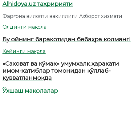
Alhidoya.uz таҳририяти
Фарғона вилояти вакиллиги Ахборот хизмати
Олдинги мақола
Бу ойнинг баракотидан бебаҳра қолманг!
Кейинги мақола
«Саховат ва кўмак» умумхалқ ҳаракати
имом-хатиблар томонидан қўллаб-
қувватланмоқда
Ўхшаш мақолалар