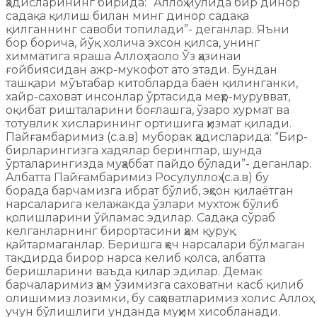
ҳадисларининг бирида: “Аллоҳ йўлида бир динор
садақа қилиш билан минг динор садақа
қилганнинг савоби топилади”- деганлар. Яъни
бор борича, йўқ холича эхсон қилса, унинг
химматига яраша Аллоҳ таоло Ўз ҳазинаи
ғойбиясидан ажр-мукофот ато этади. Бундан
ташқари мўътабар китобларда баён қилинганки,
хайр-саховат инсонлар ўртасида меҳр-мурувват,
оқибат ришталарини боғлашга, ўзаро хурмат ва
тотувлик хисларининг ортишига ҳизмат қилади.
Пайғамбаримиз (с.а.в) муборак ҳадисларида: “Бир-
бирларингизга хадялар беринглар, шунда
ўрталарингизда муҳаббат пайдо бўлади”- деганлар.
Албатта Пайғамбаримиз Росулуллоҳ (с.а.в) бу
борада барчамизга ибрат бўлиб, эҳсон қилаётган
нарсаларига келажакда ўзлари мухтож бўлиб
қолишларини ўйламас эдилар. Садақа сўраб
келганларнинг бирортасини ҳам қуруқ
қайтармаганлар. Беришга ҳеч нарсалари бўлмаган
тақдирда бирор нарса келиб қолса, албатта
беришларини ваъда қилар эдилар. Демак
барчаларимиз ҳам ўзимизга саховатни касб қилиб
олишимиз лозимки, бу саҳоватларимиз холис Аллоҳ
учун бўлишлиги унданда муҳим хисобланади.