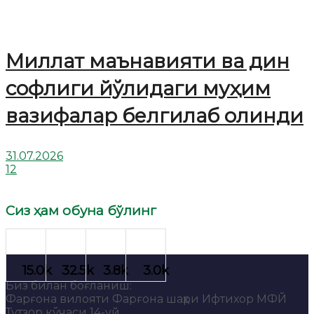
Миллат маънавияти ва дин
софлиги йўлидаги муҳим
вазифалар белгилаб олинди
31.07.2026
12
Сиз ҳам обуна бўлинг
Биз билан боғланиш:
Фарғона вилояти Фарғона шаҳри Ифтихор МФЙ
Тутзор кўчаси 14-уй