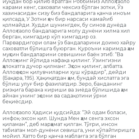
йўқдан бор қилиб яратган Роббимиз Аллоҳ таоло
карами кенг, саховати чексиз бўлган зотки, Ўз
хазинасидан сизу биз бандаларига қанча иноъм
қилсада, У Зотни ҳеч бир нарсаси камайиб
қолмайди. Худди шунингдек, бу синов дунёда
Аллоҳ таоло бандаларига молу дунёни хилма хил
берган, кимгадир кўп кимгадир оз.
Парвардигори олам ўз бандаларини доимо хайру
саховатли бўлишга буюрган. Қуроъни каримда ҳам
муҳсин бандаларини севишини баён этиб: “Ва
Аллоҳнинг йўлида нафақа қилинг. Ўзингизни
ҳалокатга дучор қилманг. Эҳсон қилинг, албатта.
Аллоҳ эҳсон қилувчиларни хуш кўрадир”, дейди
(Бақара, 195). Ҳақиқатдан ҳам, бундай хислатга эга
бўлиш улуғ бир фазилатдир. Зеро, банданинг
ризқига барака кириши ва зиёда бўлишида ҳам
айнан унинг эҳсони ва садақотини ўрни
беқиёсдир.
Аллоҳ таоло Ҳадиси қудсийда: “Эй одам боласи,
инфоқ-эхсон қил. Шунда Мен ҳам сенга эхсон
қиламан”, деб марҳамат қилган. Тўғри, инсон
табиатан мол-дунёни севишга, уни кўпайтиришга
мойил. Хатто бир қанча маблағга эга бўлган