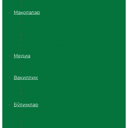
Ўзбекистон
Жаҳон
Мақолалар
Мусулмоннинг одоби
Оилам – саодат масканим!
Таълим-тарбия
Ибратли ҳикоялар
Хислатли ҳикматлар
Аёллар саҳифаси
Саломатлик
Медиа
Видео
Фото
Аудио
Вакиллик
Вилоят вакиллиги
Имомлар фаолиятидан
Фиқҳ мактаби
Масжидлар
Бўлимлар
Фиқҳ
Рамазон
Савол-жавоб
Ислом ва иймон