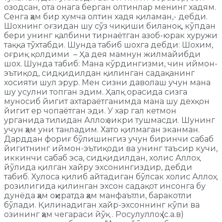
озодсан, ота онага берган олтинлар менинг хадям.
Сенга ҳам бир хумча олтин хадя қиламан,- дебди.
Шохнинг оғзидан шу сўз чиқиши биланоқ, кўпдан
бери унинг қалбини тирнаётган азоб-юрак хуружи
таққа тўхтабди. Шунда табиб шохга дебди: Шохим,
оғриқ қолдими – Ҳа дея мамнун жилмайибди
шох. Шунда табиб: Мана кўрдингизми, чин иймон-
эътиқод, сидқидилдан қилинган садақанинг
хосияти шул эрур. Мен сизни даволаш учун мана
шу усулни топган эдим. Ҳалқ орасида сизга
муносиб йигит ахтараётганимда мана шу дехқон
йигит ер чопаётган эди. У хар гал кетмон
урганида тилидан Аллоҳ зикри тушмасди. Шунинг
учун ҳам уни танладим. Хато қилмаган эканман.
Дарддан фориғ бўлишингиз учун биринчи сабаб
йигитнинг иймон-эътиқоди ва унинг таъсир кучи,
иккинчи сабаб эса, сидқидилдан, холис Аллоҳ
йўлида қилган хайру эхсонингиздир, дебди
табиб. Хулоса қилиб айтадиган бўлсак холис Аллоҳ
розилигида қилинган эхсон садақот инсонга бу
дунёда ҳам оҳиратда ҳам манфаътли, баракотли
бўлади. Қилинадиган хайр-эхсоннинг кўпи ва
озининг ҳам чегараси йўқ . Росулуллоҳ (с.а.в)