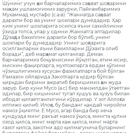
Шунинг учун ҳам барчаларимиз саҳоват шоҳларини
маҳкам ушламоғимиз зарурки, Пайғамбаримиз
Мухаммад мустафо (с.а.в): “Жаннатда саҳоват
дарахти бор ва унинг шохлари дунёдадир. Ҳар
ким унинг шохларига осилса яъни сахийликни
ўзида топса, улар у одмни Жаннатга элтадилар.
Дўзаҳда бахиллик дарахти бор бўлиб, унинг
шохлари бу дунёдадир. Унинг шоҳларига
осилганларни яъни бахилларни Дўзахга олиб
боради”, деб марҳамат қилганлар. Демак
барчаларимиз боқувчисини йўқотган, етим-есир,
мискин-фақирларга, мухтожларга ёрдам қўлини
чўзишлигимиз хусусан фазилатларга бой бўлган
Рамазон ойларида Закотларга қодир бўлсак
қирқдан бирини ажратиб беришимиз ҳам жуда
зарур. Бир куни Мусо (а.с) бир манзилдан ўтаётган
эдилар, бир кишининг тугал хушуъ ва хузуъ билан
ибодат қилаётганлигини кўрдилар. У зот Аллоҳга
илтижо қилиб: Илоҳо, бу банданг қандай чиройли
намоз ўқияпти. Ё Мусо, агар банда бир кеча
кундузда минг ракъат намоз ўқиса, мингта қулни
озод қилса, минг марта хаж қилса, минг марта
ғазот қилса, закотни адо қилмагунича буларнинг