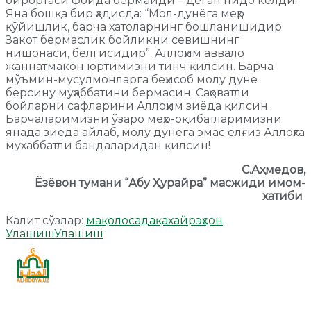
бирортаси фойда бермайди – деган нидо келди.
Яна бошқа бир ҳадисда: “Мол-дунёга меҳр
қўйишлик, барча хатоларнинг бошланишидир.
Закот бермаслик бойликни севишнинг
нишонаси, белгисидир”. Аллоҳим аввало
жаннатмакон юртимизни тинч қилсин. Барча
мўъмин-мусулмонларга беҳисоб молу дунё
берсину муҳаббатини бермасин. Саҳоватли
бойларни сафларини Аллоҳим зиёда қилсин.
Барчаларимизни ўзаро меҳр-оқибатларимизни
янада зиёда айлаб, молу дунёга эмас ёлғиз Аллоҳга
мухаббатли бандаларидан қилсин!
С.Аҳмедов,
Ёзёвон тумани “Абу Ҳурайра” масжиди имом-
хатиби
Калит сўзлар:
мақоло
садақа
хайр
эҳсон
Улашиш
Улашиш