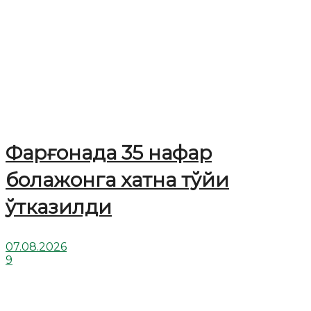
Фарғонада 35 нафар
болажонга хатна тўйи
ўтказилди
07.08.2026
9