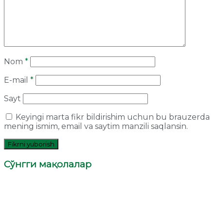
Nom
*
E-mail
*
Sayt
Keyingi marta fikr bildirishim uchun bu brauzerda
mening ismim, email va saytim manzili saqlansin.
Сўнгги мақолалар