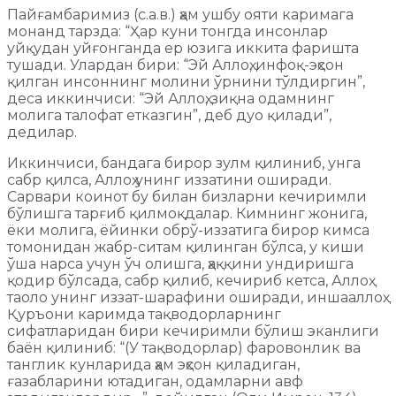
Пайғамбаримиз (с.а.в.) ҳам ушбу ояти каримага
монанд тарзда: “Ҳар куни тонгда инсонлар
уйқудан уйғонганда ер юзига иккита фаришта
тушади. Улардан бири: “Эй Аллоҳ, инфоқ-эҳсон
қилган инсоннинг молини ўрнини тўлдиргин”,
деса иккинчиси: “Эй Аллоҳ, зиқна одамнинг
молига талофат етказгин”, деб дуо қилади”,
дедилар.
Иккинчиси, бандага бирор зулм қилиниб, унга
сабр қилса, Аллоҳ унинг иззатини оширади.
Сарвари коинот бу билан бизларни кечиримли
бўлишга тарғиб қилмоқдалар. Кимнинг жонига,
ёки молига, ёйинки обрў-иззатига бирор кимса
томонидан жабр-ситам қилинган бўлса, у киши
ўша нарса учун ўч олишга, ҳаққини ундиришга
қодир бўлсада, сабр қилиб, кечириб кетса, Аллоҳ
таоло унинг иззат-шарафини оширади, иншааллоҳ.
Қуръони каримда тақводорларнинг
сифатларидан бири кечиримли бўлиш эканлиги
баён қилиниб: “(У тақводорлар) фаровонлик ва
танглик кунларида ҳам эҳсон қиладиган,
ғазабларини ютадиган, одамларни авф