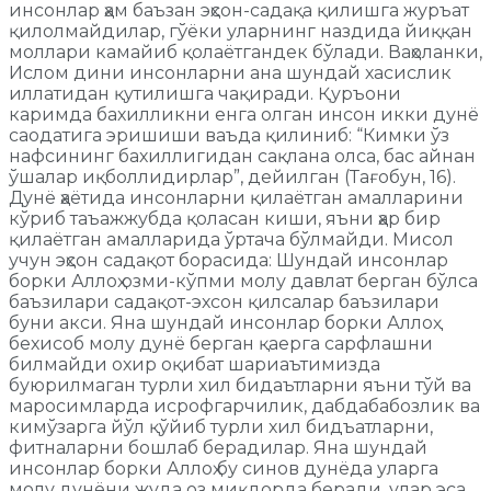
инсонлар ҳам баъзан эҳсон-садақа қилишга журъат
қилолмайдилар, гўёки уларнинг наздида йиққан
моллари камайиб қолаётгандек бўлади. Ваҳоланки,
Ислом дини инсонларни ана шундай хасислик
иллатидан қутилишга чақиради. Қуръони
каримда бахилликни енга олган инсон икки дунё
саодатига эришиши ваъда қилиниб: “Кимки ўз
нафсининг бахиллигидан сақлана олса, бас айнан
ўшалар иқболлидирлар”, дейилган (Тағобун, 16).
Дунё ҳаётида инсонларни қилаётган амалларини
кўриб таъажжубда қоласан киши, яъни ҳар бир
қилаётган амалларида ўртача бўлмайди. Мисол
учун эҳсон садақот борасида: Шундай инсонлар
борки Аллоҳ озми-кўпми молу давлат берган бўлса
баъзилари садақот-эхсон қилсалар баъзилари
буни акси. Яна шундай инсонлар борки Аллоҳ
бехисоб молу дунё берган қаерга сарфлашни
билмайди охир оқибат шариаътимизда
буюрилмаган турли хил бидаътларни яъни тўй ва
маросимларда исрофгарчилик, дабдабабозлик ва
кимўзарга йўл қўйиб турли хил бидъатларни,
фитналарни бошлаб берадилар. Яна шундай
инсонлар борки Аллоҳ бу синов дунёда уларга
молу дунёни жуда оз миқдорда беради, улар эса