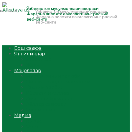
Бош саҳифа
Янгиликлар
Ўзбекистон
Жаҳон
Мақолалар
Мусулмоннинг одоби
Оилам – саодат масканим!
Таълим-тарбия
Ибратли ҳикоялар
Хислатли ҳикматлар
Аёллар саҳифаси
Саломатлик
Медиа
Видео
Фото