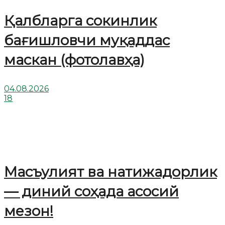
Қалбларга сокинлик
бағишловчи муқаддас
маскан (фотолавҳа)
04.08.2026
18
Масъулият ва натижадорлик
— диний соҳада асосий
мезон!