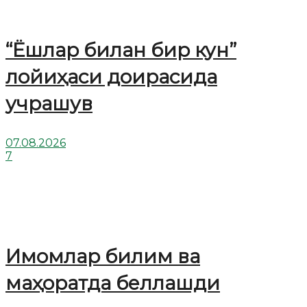
“Ёшлар билан бир кун”
лойиҳаси доирасида
учрашув
07.08.2026
7
Имомлар билим ва
маҳоратда беллашди