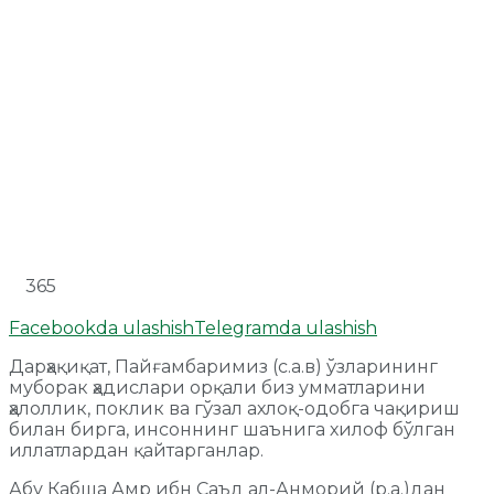
365
Facebookda ulashish
Telegramda ulashish
Дарҳақиқат, Пайғамбаримиз (с.а.в) ўзларининг
муборак ҳадислари орқали биз умматларини
ҳалоллик, поклик ва гўзал ахлоқ-одобга чақириш
билан бирга, инсоннинг шаънига хилоф бўлган
иллатлардан қайтарганлар.
Абу Кабша Амр ибн Саъд ал-Анморий (р.а.)дан