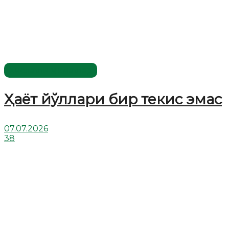
Хислатли ҳикматлар
Ҳаёт йўллари бир текис эмас
07.07.2026
38