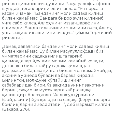
ривоят қилинишича, у киши Расулуллоҳ (с.а.в)нинг
шундай деганларини эшитганлар: “Уч нарсага
қасам ичаман: “Банданинг моли садақа қилиш
билан камаймас. Бандага бирор зулм қилиниб,
унга сабр қилса, Аллоҳ унинг иззат-шарафини
оширади. Банда тиланчилик эшигини очса, Аллоҳ
унга фақирлик эшигини очади…” (Имом Термизий
ривояти).
Демак, аввалгиси банданинг моли садақа қилиш
билан камаймас. Бу билан Расулуллоҳ (с.а.в) биз
умматларини садақа қилишга тарғиб
қилмоқдалар. Ҳеч ким молим камайиб қолади,
деган ҳаёл билан хайру садақа қилишдан
қўрқмасин. Садақа қилган билан мол камаймайди,
аксинча у зиёда бўлади ва барака киради.
Билингки, мол-дунё кўпайишининг
сабабларидан бири, ўз вақтида унинг закотини
бериш, фақир ва муҳтожларга хайр-садақа
қилишдир. Аллоҳ таоло: “Аллоҳ судхўрликни
(фойдасини) йўқ қилади ва садақа (берувчиларга
бойлик)ларни зиёда этади…”, деб марҳамат қилган
(Бақара, 276).