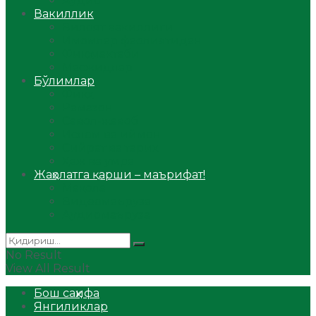
Аудио
Вакиллик
Вилоят вакиллиги
Имомлар фаолиятидан
Фиқҳ мактаби
Масжидлар
Бўлимлар
Фиқҳ
Рамазон
Савол-жавоб
Ислом ва иймон
Сийрат ва тарих
Ҳаж ва умра
Жаҳолатга қарши – маърифат!
Мақола
Видеомаъруза
Аудиомаъруза
No Result
View All Result
Бош саҳифа
Янгиликлар