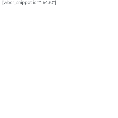
[wbcr_snippet id="16430"]