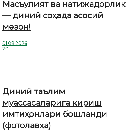
Масъулият ва натижадорлик
— диний соҳада асосий
мезон!
01.08.2026
20
Диний таълим
муассасаларига кириш
имтиҳонлари бошланди
(фотолавҳа)