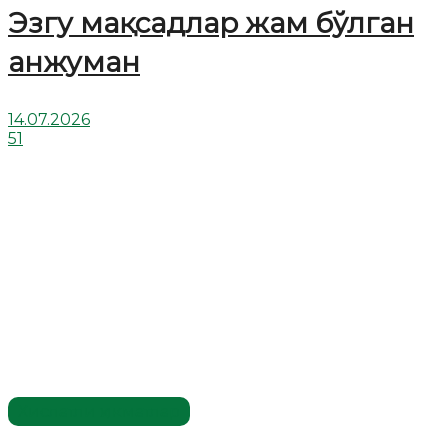
Эзгу мақсадлар жам бўлган
анжуман
14.07.2026
51
Хислатли ҳикматлар