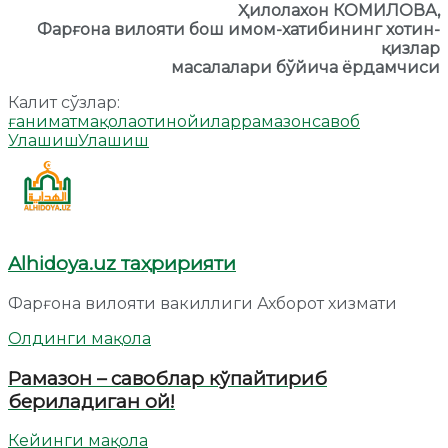
Ҳилолахон КОМИЛОВА,
Фарғона
вилояти
бош имом-хатиби
нинг хотин
-
қизлар
масалалари бўйича ёрдамчиси
Калит сўзлар:
ғанимат
мақола
отинойилар
рамазон
савоб
Улашиш
Улашиш
Alhidoya.uz таҳририяти
Фарғона вилояти вакиллиги Ахборот хизмати
Олдинги мақола
Рамазон – савоблар кўпайтириб
бериладиган ой!
Кейинги мақола