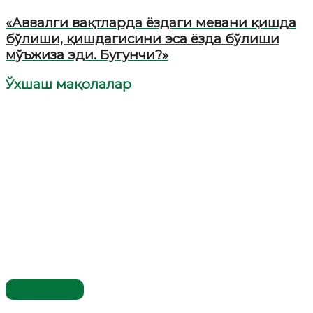
«Аввалги вақтларда ёздаги мевани қишда
бўлиши, қишдагисини эса ёзда бўлиши
мўъжиза эди. Бугунчи?»
Ўхшаш мақолалар
Мақолалар