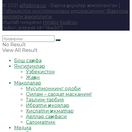
© 2021
alhidoya.uz
- Барча ҳуқуқлар ҳимояланган |
Ўзбекистон мусулмонлари идорасининг Фарғона
вилояти вакиллиги
.
Ишлаб чиқувчи
Hindol Kodirov
.
[wbcr_snippet id="16430"]
No Result
View All Result
Бош саҳифа
Янгиликлар
Ўзбекистон
Жаҳон
Мақолалар
Мусулмоннинг одоби
Оилам – саодат масканим!
Таълим-тарбия
Ибратли ҳикоялар
Хислатли ҳикматлар
Аёллар саҳифаси
Саломатлик
Медиа