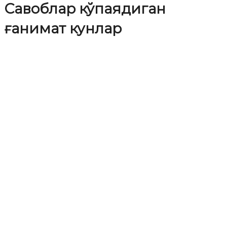
Савоблар кўпаядиган
ғанимат кунлар