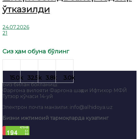
ўтказилди
24.07.2026
21
Сиз ҳам обуна бўлинг
Биз билан боғланиш:
Фарғона вилояти Фарғона шаҳри Ифтихор МФЙ
Тутзор кўчаси 14-уй
Электрон почта манзили: info@alhidoya.uz
Бизни ижтимоий тармоқларда кузатинг