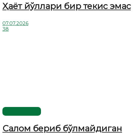
Ҳаёт йўллари бир текис эмас
07.07.2026
38
Савол-жавоб
Салом бериб бўлмайдиган