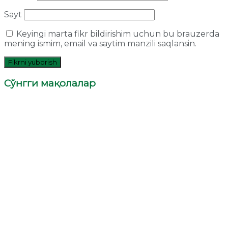
Sayt
Keyingi marta fikr bildirishim uchun bu brauzerda
mening ismim, email va saytim manzili saqlansin.
Сўнгги мақолалар