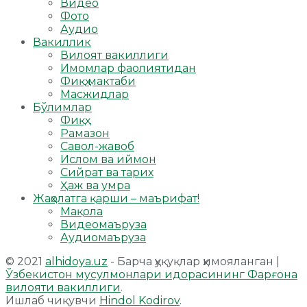
Видео
Фото
Аудио
Вакиллик
Вилоят вакиллиги
Имомлар фаолиятидан
Фиқҳ мактаби
Масжидлар
Бўлимлар
Фиқҳ
Рамазон
Савол-жавоб
Ислом ва иймон
Сийрат ва тарих
Ҳаж ва умра
Жаҳолатга қарши – маърифат!
Мақола
Видеомаъруза
Аудиомаъруза
© 2021
alhidoya.uz
- Барча ҳуқуқлар ҳимояланган |
Ўзбекистон мусулмонлари идорасининг Фарғона
вилояти вакиллиги
.
Ишлаб чиқувчи
Hindol Kodirov
.