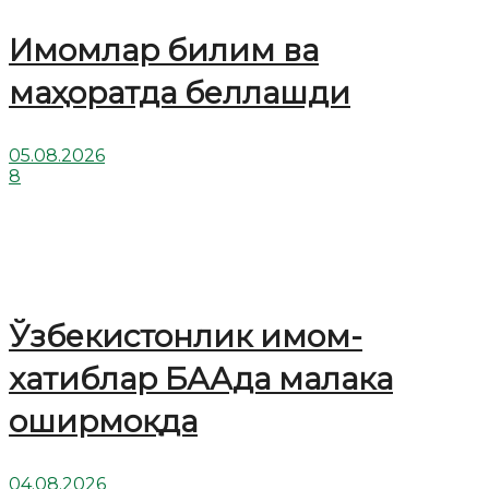
Имомлар билим ва
маҳоратда беллашди
05.08.2026
8
Ўзбекистонлик имом-
хатиблар БААда малака
оширмоқда
04.08.2026