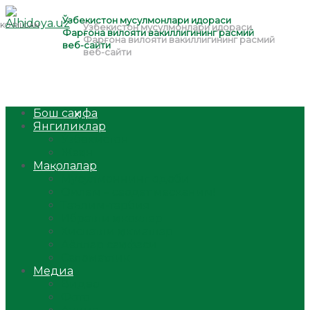
Бош саҳифа
Янгиликлар
Ўзбекистон
Жаҳон
Мақолалар
Мусулмоннинг одоби
Оилам – саодат масканим!
Таълим-тарбия
Ибратли ҳикоялар
Хислатли ҳикматлар
Аёллар саҳифаси
Саломатлик
Медиа
Видео
Фото