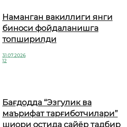
Наманган вакиллиги янги
биноси фойдаланишга
топширилди
31.07.2026
12
Бағдодда “Эзгулик ва
маърифат тарғиботчилари”
шиори остида сайёр тадбир