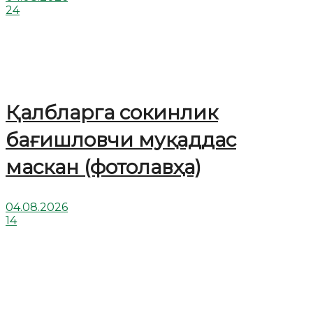
24
Қалбларга сокинлик
бағишловчи муқаддас
маскан (фотолавҳа)
04.08.2026
14