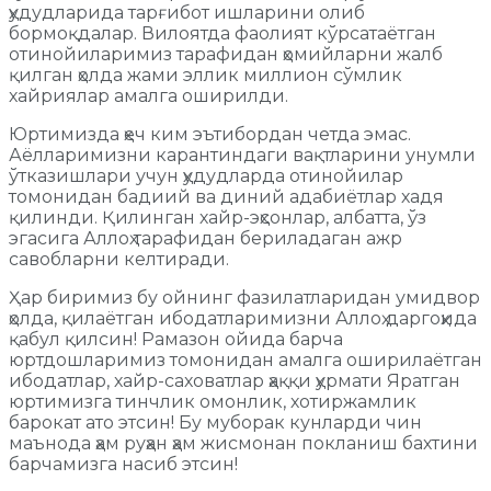
ҳудудларида тарғибот ишларини олиб
бормоқдалар. Вилоятда фаолият кўрсатаётган
отинойиларимиз тарафидан ҳомийларни жалб
қилган ҳолда жами эллик миллион сўмлик
хайриялар амалга оширилди.
Юртимизда ҳеч ким эътибордан четда эмас.
Аёлларимизни карантиндаги вақтларини унумли
ўтказишлари учун ҳудудларда отинойилар
томонидан бадиий ва диний адабиётлар хадя
қилинди. Қилинган хайр-эҳсонлар, албатта, ўз
эгасига Аллоҳ тарафидан бериладаган ажр
савобларни келтиради.
Ҳар биримиз бу ойнинг фазилатларидан умидвор
ҳолда, қилаётган ибодатларимизни Аллоҳ даргоҳида
қабул қилсин! Рамазон ойида барча
юртдошларимиз томонидан амалга оширилаётган
ибодатлар, хайр-саховатлар ҳаққи ҳурмати Яратган
юртимизга тинчлик омонлик, хотиржамлик
барокат ато этсин! Бу муборак кунларди чин
маънода ҳам руҳан ҳам жисмонан покланиш бахтини
барчамизга насиб этсин!