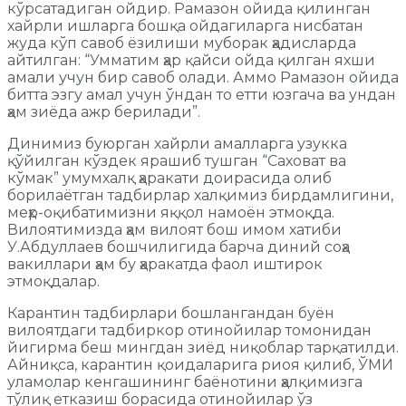
кўрсатадиган ойдир. Рамазон ойида қилинган
хайрли ишларга бошқа ойдагиларга нисбатан
жуда кўп савоб ёзилиши муборак ҳадисларда
айтилган: “Умматим ҳар қайси ойда қилган яхши
амали учун бир савоб олади. Аммо Рамазон ойида
битта эзгу амал учун ўндан то етти юзгача ва ундан
ҳам зиёда ажр берилади”.
Динимиз буюрган хайрли амалларга узукка
қўйилган кўздек ярашиб тушган “Саховат ва
кўмак” умумхалқ ҳаракати доирасида олиб
борилаётган тадбирлар халқимиз бирдамлигини,
меҳр-оқибатимизни яққол намоён этмоқда.
Вилоятимизда ҳам вилоят бош имом хатиби
У.Абдуллаев бошчилигида барча диний соҳа
вакиллари ҳам бу ҳаракатда фаол иштирок
этмоқдалар.
Карантин тадбирлари бошлангандан буён
вилоятдаги тадбиркор отинойилар томонидан
йигирма беш мингдан зиёд ниқоблар тарқатилди.
Айниқса, карантин қоидаларига риоя қилиб, ЎМИ
уламолар кенгашининг баёнотини ҳалқимизга
тўлиқ етказиш борасида отинойилар ўз