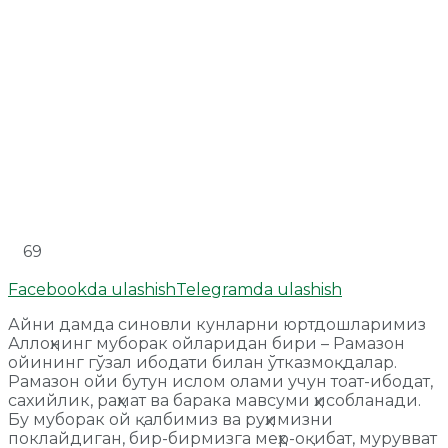
69
Facebookda ulashish
Telegramda ulashish
Айни дамда синовли кунларни юртдошларимиз
Аллоҳнинг муборак ойларидан бири – Рамазон
ойининг гўзал ибодати билан ўтказмоқдалар.
Рамазон ойи бутун ислом олами учун тоат-ибодат,
сахийлик, раҳмат ва барака мавсуми ҳисобланади.
Бу муборак ой қалбимиз ва руҳимизни
поклайдиган, бир-бирмизга меҳр-оқибат, мурувват