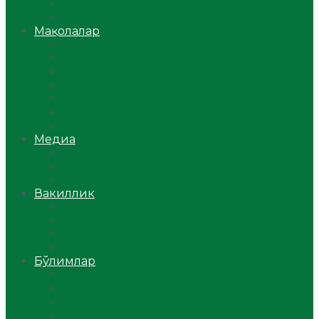
Ўзбекистон
Жаҳон
Мақолалар
Мусулмоннинг одоби
Оилам – саодат масканим!
Таълим-тарбия
Ибратли ҳикоялар
Хислатли ҳикматлар
Аёллар саҳифаси
Саломатлик
Медиа
Видео
Фото
Аудио
Вакиллик
Вилоят вакиллиги
Имомлар фаолиятидан
Фиқҳ мактаби
Масжидлар
Бўлимлар
Фиқҳ
Рамазон
Савол-жавоб
Ислом ва иймон