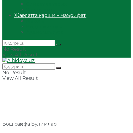
Сийрат ва тарих
Ҳаж ва умра
Жаҳолатга қарши – маърифат!
Мақола
Видеомаъруза
Аудиомаъруза
No Result
View All Result
No Result
View All Result
Бош саҳифа
Бўлимлар