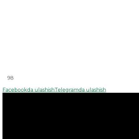
98
Facebookda ulashish
Telegramda ulashish