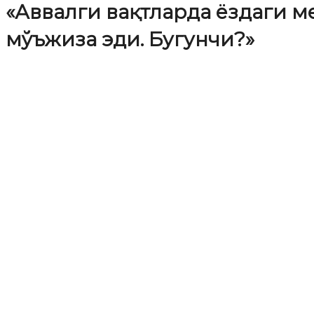
«Аввалги вақтларда ёздаги 
мўъжиза эди. Бугунчи?»