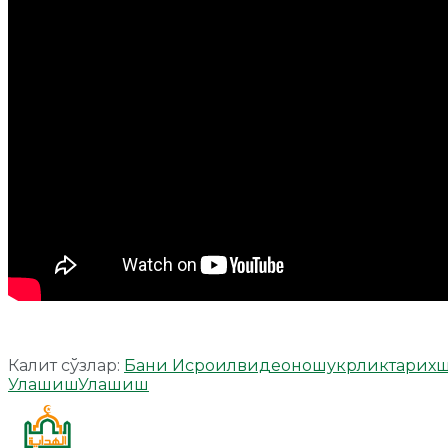
Калит сўзлар:
Бани Исроил
видео
ношукрлик
тарих
ш
Улашиш
Улашиш