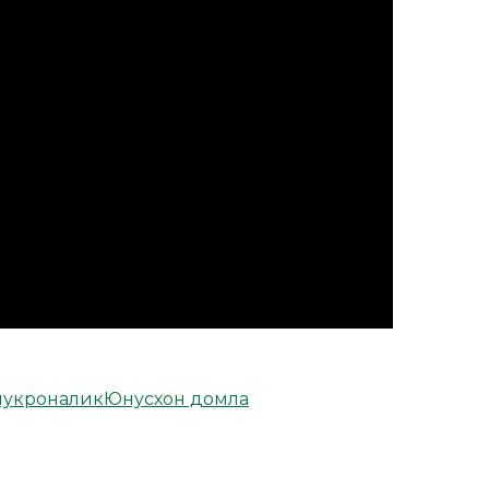
укроналик
Юнусхон домла