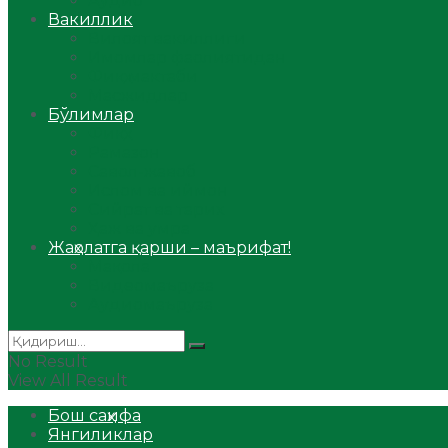
Аудио
Вакиллик
Вилоят вакиллиги
Имомлар фаолиятидан
Фиқҳ мактаби
Масжидлар
Бўлимлар
Фиқҳ
Рамазон
Савол-жавоб
Ислом ва иймон
Сийрат ва тарих
Ҳаж ва умра
Жаҳолатга қарши – маърифат!
Мақола
Видеомаъруза
Аудиомаъруза
No Result
View All Result
Бош саҳифа
Янгиликлар