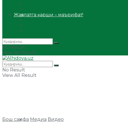
Сийрат ва тарих
Ҳаж ва умра
Жаҳолатга қарши – маърифат!
Мақола
Видеомаъруза
Аудиомаъруза
No Result
View All Result
No Result
View All Result
Бош саҳифа
Медиа
Видео