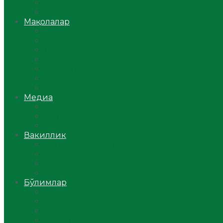
Ўзбекистон
Жаҳон
Мақолалар
Мусулмоннинг одоби
Оилам – саодат масканим!
Таълим-тарбия
Ибратли ҳикоялар
Хислатли ҳикматлар
Аёллар саҳифаси
Саломатлик
Медиа
Видео
Фото
Аудио
Вакиллик
Вилоят вакиллиги
Имомлар фаолиятидан
Фиқҳ мактаби
Масжидлар
Бўлимлар
Фиқҳ
Рамазон
Савол-жавоб
Ислом ва иймон