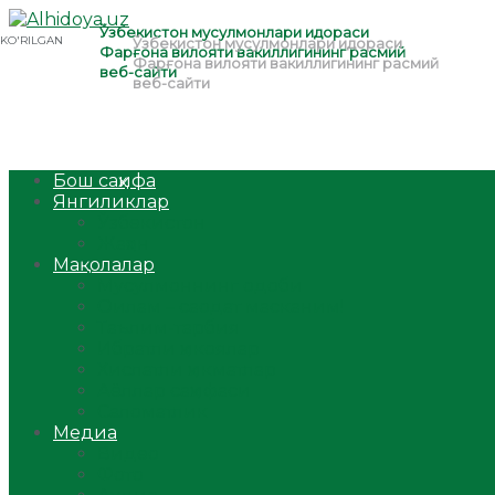
Бош саҳифа
Янгиликлар
Ўзбекистон
Жаҳон
Мақолалар
Мусулмоннинг одоби
Оилам – саодат масканим!
Таълим-тарбия
Ибратли ҳикоялар
Хислатли ҳикматлар
Аёллар саҳифаси
Саломатлик
Медиа
Видео
Фото