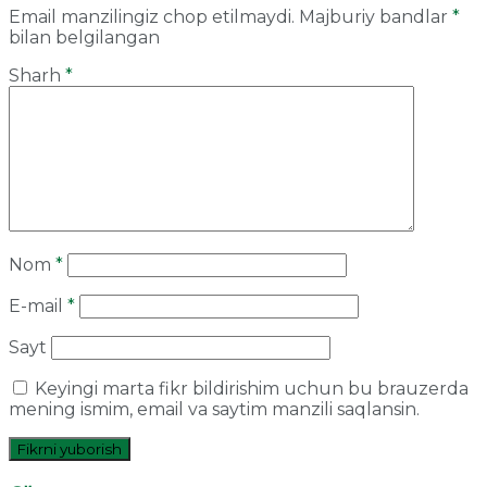
Email manzilingiz chop etilmaydi.
Majburiy bandlar
*
bilan belgilangan
Sharh
*
Nom
*
E-mail
*
Sayt
Keyingi marta fikr bildirishim uchun bu brauzerda
mening ismim, email va saytim manzili saqlansin.