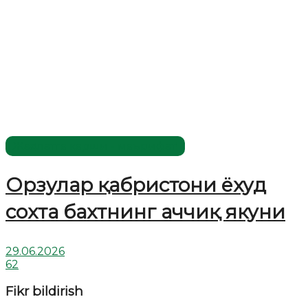
Жаҳолатга қарши - маърифат!
Орзулар қабристони ёхуд
сохта бахтнинг аччиқ якуни
29.06.2026
62
Fikr bildirish