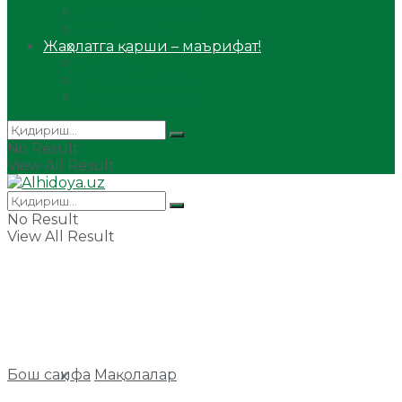
Сийрат ва тарих
Ҳаж ва умра
Жаҳолатга қарши – маърифат!
Мақола
Видеомаъруза
Аудиомаъруза
No Result
View All Result
No Result
View All Result
Бош саҳифа
Мақолалар