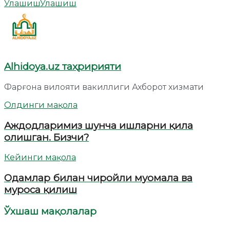
Улашиш
Улашиш
Alhidoya.uz таҳририяти
Фарғона вилояти вакиллиги Ахборот хизмати
Олдинги мақола
Аждодларимиз шунча ишларни қила
олишган. Бизчи?
Кейинги мақола
Одамлар билан чиройли муомала ва
муроса қилиш
Ўхшаш мақолалар