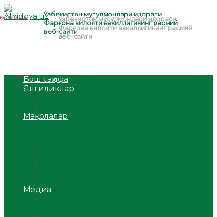
Бош саҳифа
Янгиликлар
Ўзбекистон
Жаҳон
Мақолалар
Мусулмоннинг одоби
Оилам – саодат масканим!
Таълим-тарбия
Ибратли ҳикоялар
Хислатли ҳикматлар
Аёллар саҳифаси
Саломатлик
Медиа
Видео
Фото