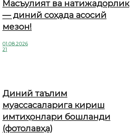
Масъулият ва натижадорлик
— диний соҳада асосий
мезон!
01.08.2026
21
Диний таълим
муассасаларига кириш
имтиҳонлари бошланди
(фотолавҳа)