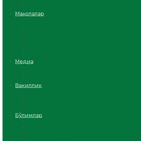
Ўзбекистон
Жаҳон
Мақолалар
Мусулмоннинг одоби
Оилам – саодат масканим!
Таълим-тарбия
Ибратли ҳикоялар
Хислатли ҳикматлар
Аёллар саҳифаси
Саломатлик
Медиа
Видео
Фото
Аудио
Вакиллик
Вилоят вакиллиги
Имомлар фаолиятидан
Фиқҳ мактаби
Масжидлар
Бўлимлар
Фиқҳ
Рамазон
Савол-жавоб
Ислом ва иймон