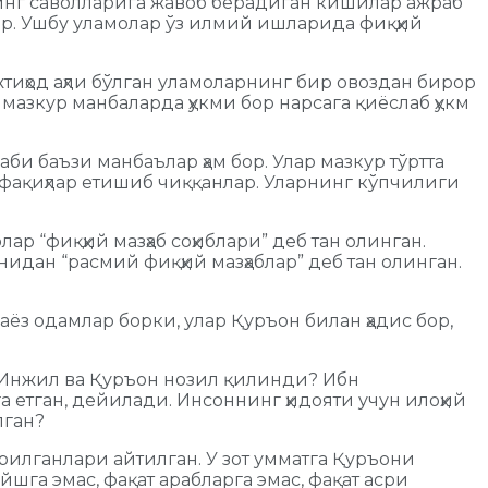
нинг саволларига жавоб берадиган кишилар ажраб
р. Ушбу уламолар ўз илмий ишларида фиқҳий
жтиҳод аҳли бўлган уламоларнинг бир овоздан бирор
азкур манбаларда ҳукми бор нарсага қиёслаб ҳукм
би баъзи манбаълар ҳам бор. Улар мазкур тўртта
б фақиҳлар етишиб чиққанлар. Уларнинг кўпчилиги
р “фиқҳий мазҳаб соҳиблари” деб тан олинган.
нидан “расмий фиқҳий мазҳаблар” деб тан олинган.
ёз одамлар борки, улар Қуръон билан ҳадис бор,
т, Инжил ва Қуръон нозил қилинди? Ибн
етган, дейилади. Инсоннинг ҳидояти учун илоҳий
лган?
рилганлари айтилган. У зот умматга Қуръони
га эмас, фақат арабларга эмас, фақат асри