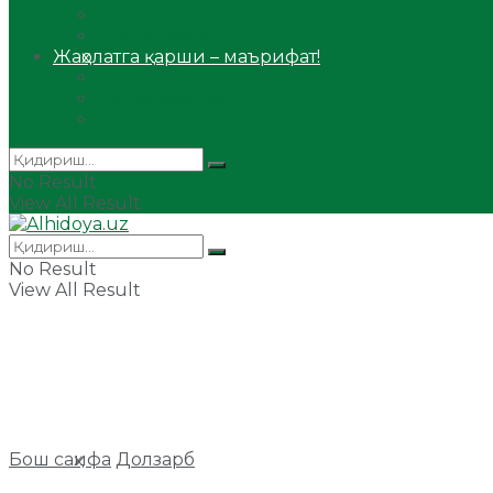
Сийрат ва тарих
Ҳаж ва умра
Жаҳолатга қарши – маърифат!
Мақола
Видеомаъруза
Аудиомаъруза
No Result
View All Result
No Result
View All Result
Бош саҳифа
Долзарб