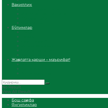
Аудио
Вакиллик
Вилоят вакиллиги
Имомлар фаолиятидан
Фиқҳ мактаби
Масжидлар
Бўлимлар
Фиқҳ
Рамазон
Савол-жавоб
Ислом ва иймон
Сийрат ва тарих
Ҳаж ва умра
Жаҳолатга қарши – маърифат!
Мақола
Видеомаъруза
Аудиомаъруза
No Result
View All Result
Бош саҳифа
Янгиликлар