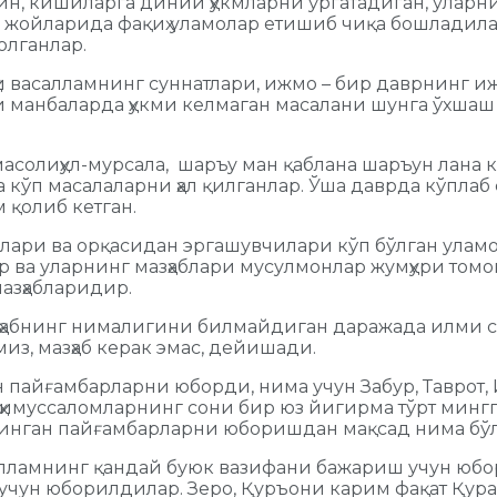
кин, кишиларга диний ҳукмларни ўргатадиган, улар
 жойларида фақиҳ уламолар етишиб чиқа бошладила
олганлар.
йҳи васалламнинг суннатлари, ижмо – бир даврнинг и
 манбаларда ҳукми келмаган масалани шунга ўхшаш м
солиҳул-мурсала, шаръу ман қаблана шаръун лана ка
а кўп масалаларни ҳал қилганлар. Ўша даврда кўпла
 қолиб кетган.
ри ва орқасидан эргашувчилари кўп бўлган уламола
р ва уларнинг мазҳаблари мусулмонлар жумҳури томо
азҳабларидир.
азҳабнинг нималигини билмайдиган даражада илми са
из, мазҳаб кeрак эмас, дeйишади.
ун пайғамбарларни юборди, нима учун Забур, Тавро
муссаломларнинг сони бир юз йигирма тўрт мингга 
қилинган пайғамбарларни юборишдан мақсад нима бў
салламнинг қандай буюк вазифани бажариш учун юбо
чун юборилдилар. Зеро, Қуръони карим фақат Қурайш