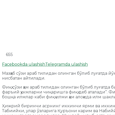
655
Facebookda ulashish
Telegramda ulashish
Мазҳаб сўзи араб тилидан олинган бўлиб луғатда 
нисбатан айтилади.
Фиқҳ сўзи ҳам араб тилидан олинган бўлиб луғатд
фаръий ҳукмларни чиқаришга фиқҳ деб аталади”. Фиқ
бошқа илмлар каби фиқҳ илми ҳам алоҳида илм шак
Ҳижрий биринчи асрнинг иккинчи ярми ва иккинчи
Табиийки, улар ўзларига Қуръони карим ва Набийй