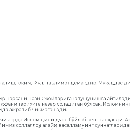
йўналиш, оқим, йўл, таълимот демакдир. Муқаддас д
а бир нарсани нозик жойларигача тушунишга айтилад
ҳ фани тарихига назар соладиган бўлсак, Исломнинг 
лида ажралиб чиқмаган эди.
 асрда Ислом дини дунё бўйлаб кенг тарқалди. Ара
имиз соллаллоҳу алайҳи васалламнинг суннатларида