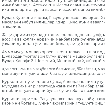
имконига эга эмас эдилар. Шундай қилиб, аста-се
чиқа бошлади. Аста-секин Ислом оламининг турли
ижтиҳодларига тўртта нарсани асосий манба қилиб 
Булар, Қуръони карим, Расуллуллоҳ соллаллоҳу ала
масалани қабул қилишларидир. Қиёс, яъни аввалги
чиқариш.
Фақиҳларимиз суянадиган масдарлардан яна урф, ма
асосий ва қолган ёрдамчи манбаларга суянган ҳолд
ўзлари дунёдан ўтишлари билан, фиқҳий ишлари ҳам
Аммо мусулмонлар орасига кенг тарқалган шогирдла
Шулардан тўртталари бутун дунёга машҳур бўлганла
Булар, Ҳанафий, Шофеъий, Моликий ва Ҳанбалий м
Ҳозирги кунда мазҳабларга беписанд бўлаётган, м
мана шунинг ўзи етади, биз шу иккисидан ҳукм олам
Қуръоннинг ўзи етарли бўлса, Аллоҳ таоло нима уч
Мурдавайҳнинг ривоятида жамики пайғамбар алайҳи
китобнинг ўзи етарли бўлса, бу китоблар нозил 
Қуръони каримда Расулуллоҳ соллаллоҳу алайҳи ва
каримни ўргатиш, унинг аҳкомларини тушунтириш у