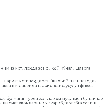
инимиз истилоҳида эса фиқҳий йўналишларга
и. Шариат истилоҳида эса, “шаръий далиллардан
аввалги даврида тафсир, ҳадис, усулул фиқҳ ва
б бўлмаган турли халқлар ҳам мусулмон бўлдилар.
н шариат аҳкомларини чиқариб, тартибга солиш