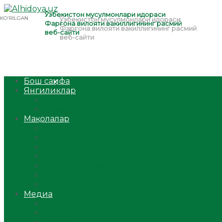
Бош саҳифа
Янгиликлар
Ўзбекистон
Жаҳон
Мақолалар
Мусулмоннинг одоби
Оилам – саодат масканим!
Таълим-тарбия
Ибратли ҳикоялар
Хислатли ҳикматлар
Аёллар саҳифаси
Саломатлик
Медиа
Видео
Фото