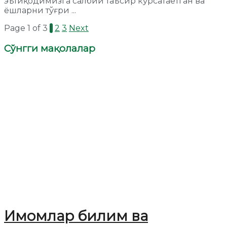
эътиқодимизга салбий таъсир кўрсатаётган ва
ёшларни тўғри ...
Page 1 of 3
1
2
3
Next
Сўнгги мақолалар
Имомлар билим ва