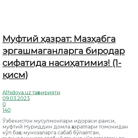
Муфтий ҳазрат: Мазҳабга
эргашмаганларга биродар
сифатида насиҳатимиз! (1-
қисм)
Alhidoya.uz таҳририяти
09.03.2023
0
140
Ўзбекистон мусулмонлари идораси раиси,
муфтий Нуриддин домла ҳазратлари томонидан
кўп баҳс-мунозаларга сабаб бўлаётган,