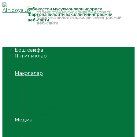
Бош саҳифа
Янгиликлар
Ўзбекистон
Жаҳон
Мақолалар
Мусулмоннинг одоби
Оилам – саодат масканим!
Таълим-тарбия
Ибратли ҳикоялар
Хислатли ҳикматлар
Аёллар саҳифаси
Саломатлик
Медиа
Видео
Фото