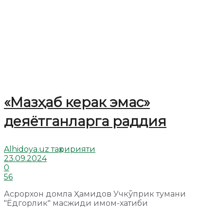
«Мазҳаб керак эмас»
деяётганларга раддия
Alhidoya.uz таҳририяти
23.09.2024
0
56
Асрорхон домла Ҳамидов Учкўприк тумани
"Ёдгорлик" масжиди имом-хатиби