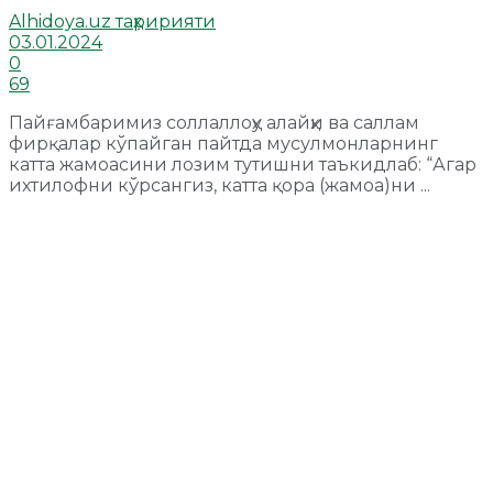
Alhidoya.uz таҳририяти
03.01.2024
0
69
Пайғамбаримиз соллаллоҳу алайҳи ва саллам
фирқалар кўпайган пайтда мусулмонларнинг
катта жамоасини лозим тутишни таъкидлаб: “Агар
ихтилофни кўрсангиз, катта қора (жамоа)ни ...