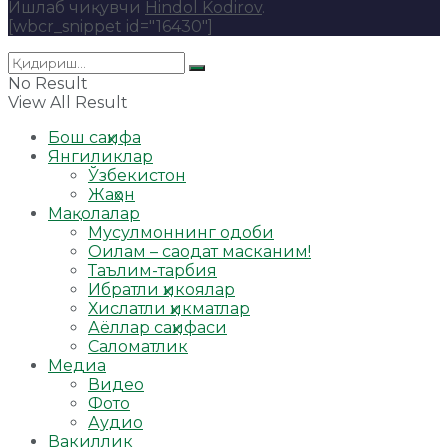
Ишлаб чиқувчи
Hindol Kodirov
.
[wbcr_snippet id="16430"]
No Result
View All Result
Бош саҳифа
Янгиликлар
Ўзбекистон
Жаҳон
Мақолалар
Мусулмоннинг одоби
Оилам – саодат масканим!
Таълим-тарбия
Ибратли ҳикоялар
Хислатли ҳикматлар
Аёллар саҳифаси
Саломатлик
Медиа
Видео
Фото
Аудио
Вакиллик