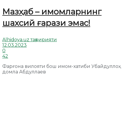
Мазҳаб – имомларнинг
шахсий ғарази эмас!
Alhidoya.uz таҳририяти
12.03.2023
0
42
Фарғона вилояти бош имом-хатиби Убайдуллоҳ
домла Абдуллаев