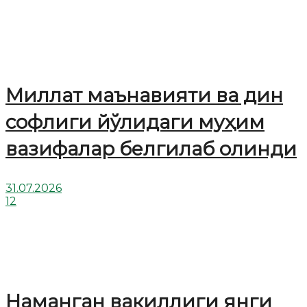
Миллат маънавияти ва дин
софлиги йўлидаги муҳим
вазифалар белгилаб олинди
31.07.2026
12
Наманган вакиллиги янги