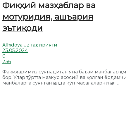
Фиқҳий мазҳаблар ва
мотуридия, ашъария
эътиқоди
Alhidoya.uz таҳририяти
23.05.2024
0
236
Фақиҳларимиз суянадиган яна баъзи манбалар ҳам
бор. Улар тўртта мазкур асосий ва қолган ёрдамчи
манбаларга суянган ҳолда кўп масалаларни ҳал ...