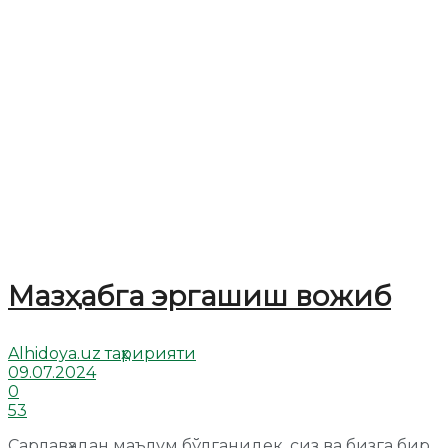
Мазҳабга эргашиш вожиб
Alhidoya.uz таҳририяти
09.07.2024
0
53
Сарлавҳадан маълум бўлганидек, сиз ва бизга бир