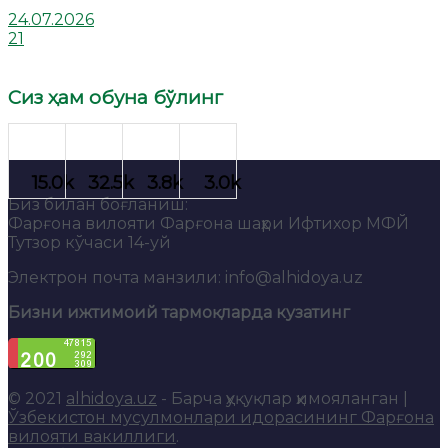
24.07.2026
21
Сиз ҳам обуна бўлинг
Биз билан боғланиш:
Фарғона вилояти Фарғона шаҳри Ифтихор МФЙ
Тутзор кўчаси 14-уй
Электрон почта манзили: info@alhidoya.uz
Бизни ижтимоий тармоқларда кузатинг
© 2021
alhidoya.uz
- Барча ҳуқуқлар ҳимояланган |
Ўзбекистон мусулмонлари идорасининг Фарғона
вилояти вакиллиги
.