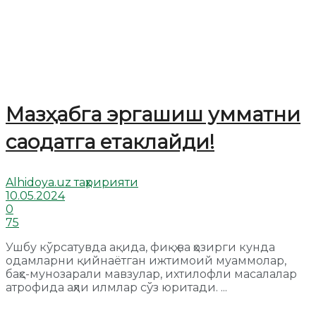
Мазҳабга эргашиш умматни
саодатга етаклайди!
Alhidoya.uz таҳририяти
10.05.2024
0
75
Ушбу кўрсатувда ақида, фиқҳ ва ҳозирги кунда
одамларни қийнаётган ижтимоий муаммолар,
баҳс-мунозарали мавзулар, ихтилофли масалалар
атрофида аҳли илмлар сўз юритади. ...