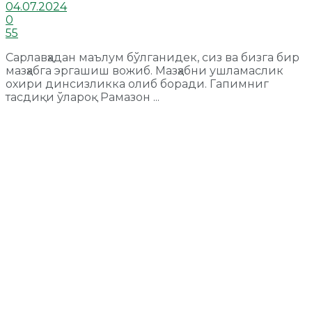
04.07.2024
0
55
Сарлавҳадан маълум бўлганидек, сиз ва бизга бир
мазҳабга эргашиш вожиб. Мазҳабни ушламаслик
охири динсизликка олиб боради. Гапимниг
тасдиқи ўлароқ Рамазон ...