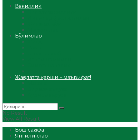
Аудио
Вакиллик
Вилоят вакиллиги
Имомлар фаолиятидан
Фиқҳ мактаби
Масжидлар
Бўлимлар
Фиқҳ
Рамазон
Савол-жавоб
Ислом ва иймон
Сийрат ва тарих
Ҳаж ва умра
Жаҳолатга қарши – маърифат!
Мақола
Видеомаъруза
Аудиомаъруза
No Result
View All Result
Бош саҳифа
Янгиликлар