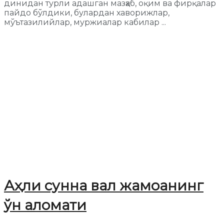
динидан турли адашган мазҳаб, оқим ва фирқалар
пайдо бўлдики, булардан хаворижлар,
мўътазилийлар, муржиалар кабилар ...
Аҳли сунна вал жамоанинг
ўн аломати