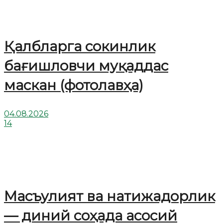
Қалбларга сокинлик
бағишловчи муқаддас
маскан (фотолавҳа)
04.08.2026
14
Масъулият ва натижадорлик
— диний соҳада асосий