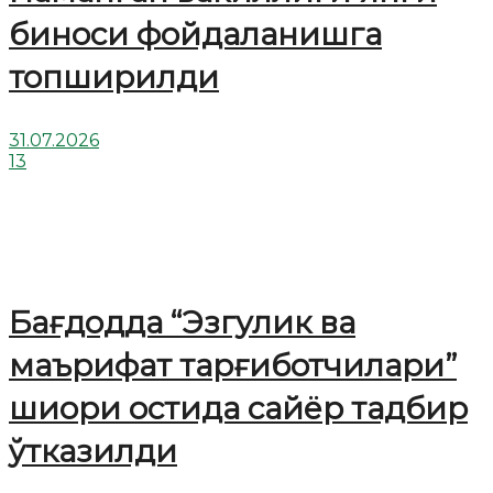
биноси фойдаланишга
топширилди
31.07.2026
13
Бағдодда “Эзгулик ва
маърифат тарғиботчилари”
шиори остида сайёр тадбир
ўтказилди