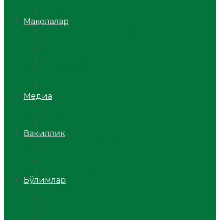
Ўзбекистон
Жаҳон
Мақолалар
Мусулмоннинг одоби
Оилам – саодат масканим!
Таълим-тарбия
Ибратли ҳикоялар
Хислатли ҳикматлар
Аёллар саҳифаси
Саломатлик
Медиа
Видео
Фото
Аудио
Вакиллик
Вилоят вакиллиги
Имомлар фаолиятидан
Фиқҳ мактаби
Масжидлар
Бўлимлар
Фиқҳ
Рамазон
Савол-жавоб
Ислом ва иймон