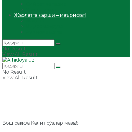
Сийрат ва тарих
Ҳаж ва умра
Жаҳолатга қарши – маърифат!
Мақола
Видеомаъруза
Аудиомаъруза
No Result
View All Result
No Result
View All Result
Бош саҳифа
Калит сўзлар
мазҳаб