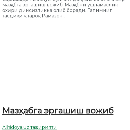
мазҳабга эргашиш вожиб. Мазҳабни ушламаслик
охири динсизликка олиб боради. Гапимниг
тасдиқи ўлароқ Рамазон ...
Мазҳабга эргашиш вожиб
Alhidoya.uz таҳририяти