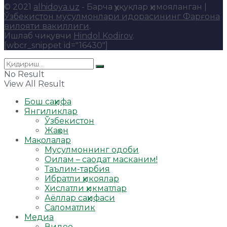
© 2021
alhidoya.uz
- Барча ҳуқуқлар ҳимояланган |
Ўзбекистон мусулмонлари идорасининг Фарғона
вилояти вакиллиги
.
Ишлаб чиқувчи
Hindol Kodirov
.
[wbcr_snippet id="16430"]
No Result
View All Result
Бош саҳифа
Янгиликлар
Ўзбекистон
Жаҳон
Мақолалар
Мусулмоннинг одоби
Оилам – саодат масканим!
Таълим-тарбия
Ибратли ҳикоялар
Хислатли ҳикматлар
Аёллар саҳифаси
Саломатлик
Медиа
Видео