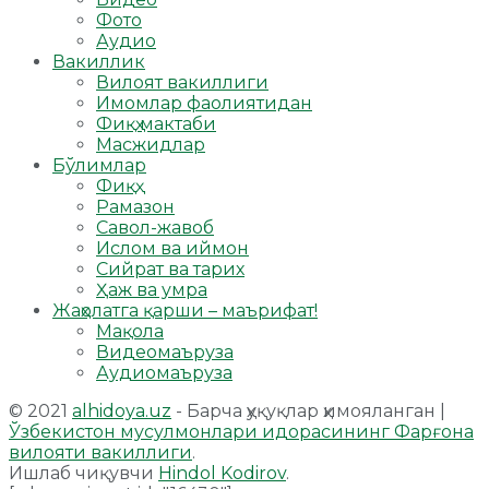
Фото
Аудио
Вакиллик
Вилоят вакиллиги
Имомлар фаолиятидан
Фиқҳ мактаби
Масжидлар
Бўлимлар
Фиқҳ
Рамазон
Савол-жавоб
Ислом ва иймон
Сийрат ва тарих
Ҳаж ва умра
Жаҳолатга қарши – маърифат!
Мақола
Видеомаъруза
Аудиомаъруза
© 2021
alhidoya.uz
- Барча ҳуқуқлар ҳимояланган |
Ўзбекистон мусулмонлари идорасининг Фарғона
вилояти вакиллиги
.
Ишлаб чиқувчи
Hindol Kodirov
.