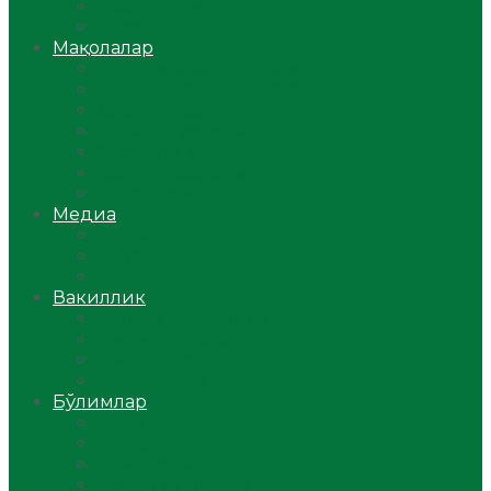
Ўзбекистон
Жаҳон
Мақолалар
Мусулмоннинг одоби
Оилам – саодат масканим!
Таълим-тарбия
Ибратли ҳикоялар
Хислатли ҳикматлар
Аёллар саҳифаси
Саломатлик
Медиа
Видео
Фото
Аудио
Вакиллик
Вилоят вакиллиги
Имомлар фаолиятидан
Фиқҳ мактаби
Масжидлар
Бўлимлар
Фиқҳ
Рамазон
Савол-жавоб
Ислом ва иймон