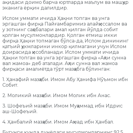
ақидаси доимо барча юртларда маълум ва машҳур
эканига ёрқин далилдир.
Ислом уммати ичида Ҳақни топган ва унга
эргашган фирқа Пайғамбаримиз алайҳиссалом ва
у зотнинг саҳобалари амал қилган йўлда собит
қолган мусулмонлардир. Қолган етмиш икки
фирқа Ҳақни топмаган бўлса-да, Ислом динининг
қатъий ҳукмларини инкор қилмагани учун Ислом
доирасида ҳисобланади. Ислом уммати ичида
Ҳақни топган ва унга эргашган фирқа «Аҳли сунна
вал жамоа» деб аталади. Аҳли сунна вал жамоа
фирқаси амалиётда тўрт мазҳабга бўлинган:
1. Ҳанафий мазҳаби. Имом Абу Ҳанифа Нўъмон ибн
Собит.
2. Моликий мазҳаби. Имом Молик ибн Анас.
3. Шофеъий мазҳаби. Имом Муҳаммад ибн Идрис
аш-Шофеъий.
4. Ҳанбалий мазҳаби. Имом Аҳмад ибн Ҳанбал.
Бугунги кунда дунёдаги мусулмонларнинг 92,5