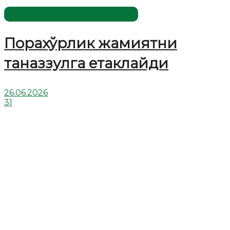
Жаҳолатга қарши - маърифат!
Порахўрлик жамиятни
таназзулга етаклайди
26.06.2026
31