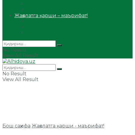
Сийрат ва тарих
Ҳаж ва умра
Жаҳолатга қарши – маърифат!
Мақола
Видеомаъруза
Аудиомаъруза
No Result
View All Result
No Result
View All Result
Бош саҳифа
Жаҳолатга қарши - маърифат!