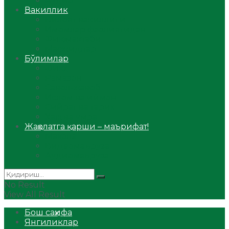
Аудио
Вакиллик
Вилоят вакиллиги
Имомлар фаолиятидан
Фиқҳ мактаби
Масжидлар
Бўлимлар
Фиқҳ
Рамазон
Савол-жавоб
Ислом ва иймон
Сийрат ва тарих
Ҳаж ва умра
Жаҳолатга қарши – маърифат!
Мақола
Видеомаъруза
Аудиомаъруза
No Result
View All Result
Бош саҳифа
Янгиликлар