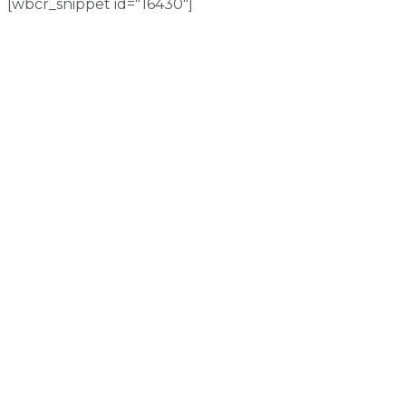
[wbcr_snippet id="16430"]