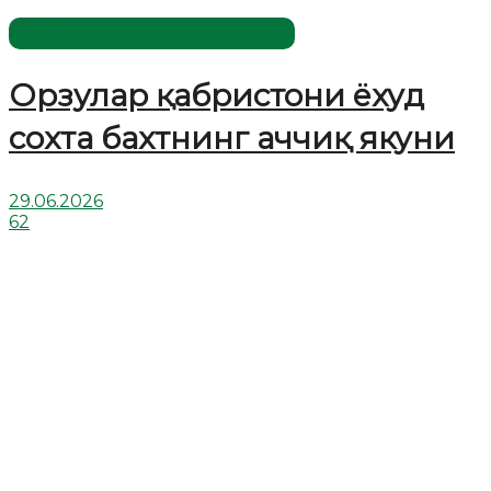
Жаҳолатга қарши - маърифат!
Орзулар қабристони ёхуд
сохта бахтнинг аччиқ якуни
29.06.2026
62