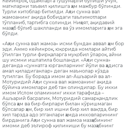
Кейинроқ, одамларга тушунарли бўлиши учун,
матнларни таъвил қилишга ҳам мажбур бўлинди.
Турли китоблар битилди. Аҳли сунна вал
жамоанинг ақида бобидаги таълимотлари
тўпланиб, тартибга солинди. Ниҳоят, ақидавий
мазҳаб бўлиб шаклланди ва ўз имомларига ҳам эга
бўлди.
«Аҳли сунна вал жамоа» исми бундан аввал ҳам бор
эди. Аммо кейинроқ, юқорида номлари айтиб
ўтилган турли фирқаларга муқобил ўлароқ, айни
шу исмни ишлатила бошланди. «Аҳли сунна»
деганда «суннатга юрганларнинг йўли ва ҳадисга
амал қиладиганлар» деган маънолар кўзда
тутилган. Бу борада имом ал-Ашъарий ва ал-
Мотуридий Аҳли сунна вал жамоанинг ақида
бўйича имомлари деб тан олиндилар. Бу икки
имом Ислом оламининг икки тарафида –
Ашъарий басралик, Мотуридий самарқандлик
бўлса ҳам ва бир-бирлари билан кўришмаган
бўлсалар ҳам, бир хил ишни бир хил вақтда, бир
хил тарзда адо этганлари ҳамда икковларининг
бирданига Аҳли сунна вал жамоа мазҳабининг
имоми деб эътироф қилиниши бу мазҳабнинг