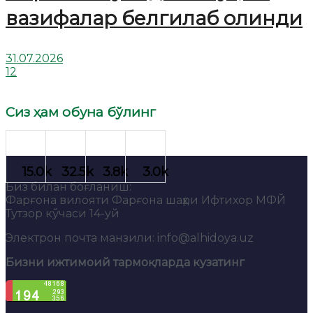
вазифалар белгилаб олинди
31.07.2026
12
Сиз ҳам обуна бўлинг
Биз билан боғланиш:
Фарғона вилояти Фарғона шаҳри Ифтихор МФЙ
Тутзор кўчаси 14-уй
Электрон почта манзили: info@alhidoya.uz
Бизни ижтимоий тармоқларда кузатинг