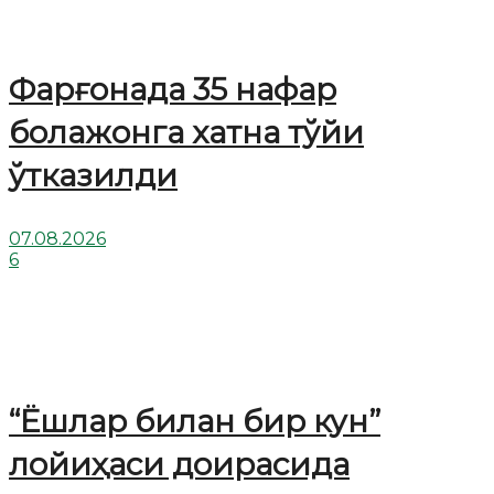
Фарғонада 35 нафар
болажонга хатна тўйи
ўтказилди
07.08.2026
6
“Ёшлар билан бир кун”
лойиҳаси доирасида