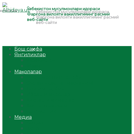
Бош саҳифа
Янгиликлар
Ўзбекистон
Жаҳон
Мақолалар
Мусулмоннинг одоби
Оилам – саодат масканим!
Таълим-тарбия
Ибратли ҳикоялар
Хислатли ҳикматлар
Аёллар саҳифаси
Саломатлик
Медиа
Видео
Фото