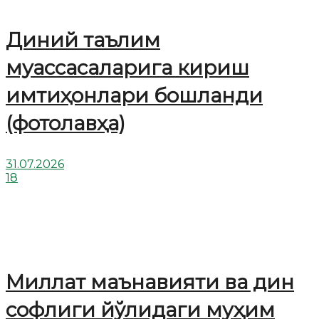
Диний таълим
муассасаларига кириш
имтиҳонлари бошланди
(фотолавҳа)
31.07.2026
18
Миллат маънавияти ва дин
софлиги йўлидаги муҳим