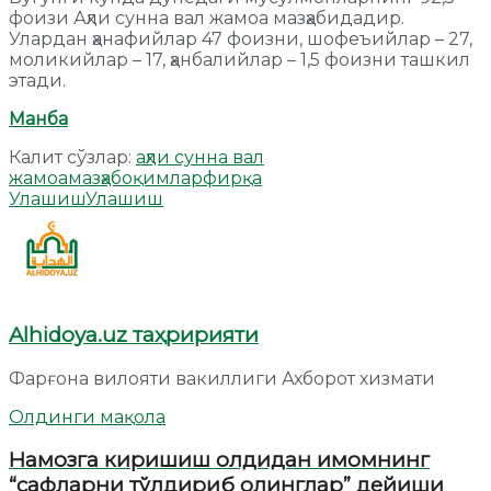
фоизи Аҳли сунна вал жамоа мазҳабидадир.
Улардан ҳанафийлар 47 фоизни, шофеъийлар – 27,
моликийлар – 17, ҳанбалийлар – 1,5 фоизни ташкил
этади.
Манба
Калит сўзлар:
аҳли сунна вал
жамоа
мазҳаб
оқимлар
фирқа
Улашиш
Улашиш
Alhidoya.uz таҳририяти
Фарғона вилояти вакиллиги Ахборот хизмати
Олдинги мақола
Намозга киришиш олдидан имомнинг
“сафларни тўлдириб олинглар” дейиши