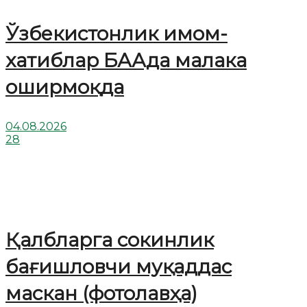
Ўзбекистонлик имом-
хатиблар БААда малака
оширмоқда
04.08.2026
28
Қалбларга сокинлик
бағишловчи муқаддас
маскан (фотолавҳа)