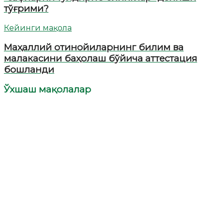
тўғрими?
Кейинги мақола
Маҳаллий отинойиларнинг билим ва
малакасини баҳолаш бўйича аттестация
бошланди
Ўхшаш мақолалар