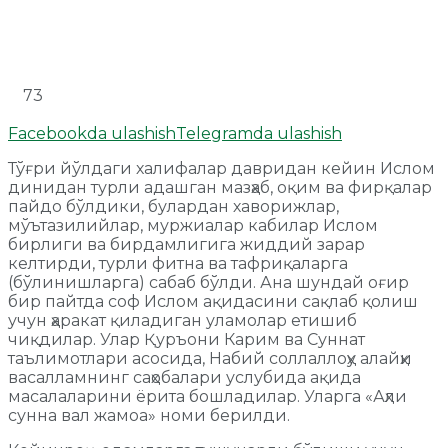
73
Facebookda ulashish
Telegramda ulashish
Тўғри йўлдаги халифалар давридан кейин Ислом
динидан турли адашган мазҳаб, оқим ва фирқалар
пайдо бўлдики, булардан хаворижлар,
мўътазилийлар, муржиалар кабилар Ислом
бирлиги ва бирдамлигига жиддий зарар
келтирди, турли фитна ва тафриқаларга
(бўлинишларга) сабаб бўлди. Ана шундай оғир
бир пайтда соф Ислом ақидасини сақлаб қолиш
учун ҳаракат қиладиган уламолар етишиб
чиқдилар. Улар Қуръони Карим ва Суннат
таълимотлари асосида, Набий соллаллоҳу алайҳи
васалламнинг саҳобалари услубида ақида
масалаларини ёрита бошладилар. Уларга «Аҳли
сунна вал жамоа» номи берилди.